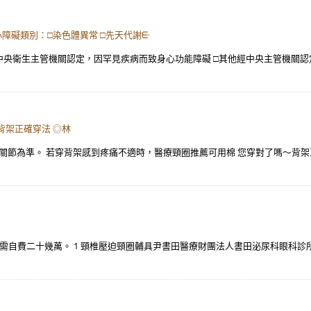
障礙類別：□染色體異常 □先天代謝ᣰ
___ □經中央衛生主管機關認定，因罕見疾病而致身心功能障礙 □其他經中央主管機
背架正確穿法 ◎林
節為準。 若穿背架感到疼痛不適時，醫療頸圈推薦可用棉 您穿對了嗎～背架正
）。 需自費二十幾萬。 1 頸椎壓迫頸圈輔具尹書田醫療財團法人書田泌尿科眼科