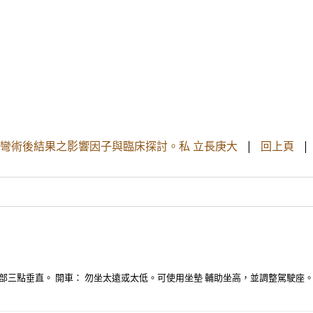
彎術後結果之影響因子與臨床探討。私 立長庚大
|
回上頁
部三點垂直。 開車： 勿坐太遠或太低。可使用坐墊 輔助坐高，並調整駕駛座