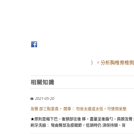
）。分析胸椎脊椎側
相關知識
2021-05-20
及臀 部三點垂直。 開車： 勿坐太遠或太低。可使用坐墊
★原則是縮下巴、後頸部往後 移，盡量呈後腦勺、肩膀及臀 
刷牙洗臉： 彎曲臀部及膝關節，低頭時仍 須保持頸、背