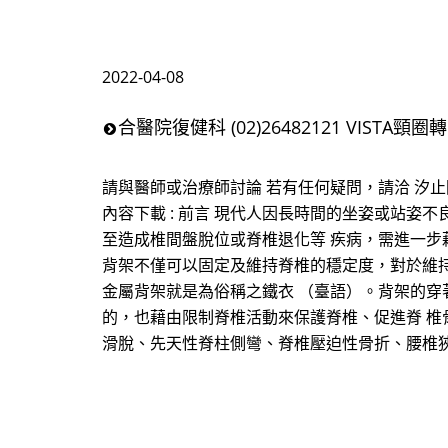
2022-04-08
合醫院復健科 (02)26482121 VISTA頸圈轉
請與醫師或治療師討論 若有任何疑問，請洽 汐止國泰綜
內容下載 : 前言 現代人因長時間的坐姿或站姿
至造成椎間盤脫位或脊椎退化等 疾病，需進一步
背架不僅可以固定及維持脊椎的穩定度，對於維持
金屬背架就是為俗稱之鐵衣 （臺語）。背架的穿
的，也藉由限制脊椎活動來保護脊椎、促進脊 椎
滑脫、先天性脊柱側彎、脊椎壓迫性骨折、腰椎狹窄