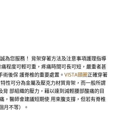
們將竭誠為您服務！ 背架穿著方法及注意事項護理指導
服。背痛程度可輕可重，疼痛時間可長可短，嚴重者甚
手術後保 護脊椎的重要處置。
VISTA頸圈
正確穿著
質特性可分為金屬及壓克力材質背架，而一般所謂
及背 部組織的壓力，藉以達到減輕腰部酸痛的目
痛，醫師會建議短期使 用束腹支撐，但若有脊椎
 個月不等）。