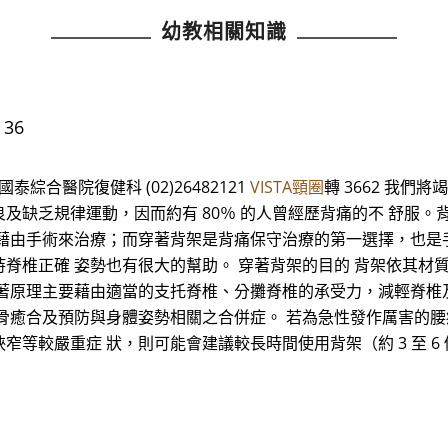
幼教相關知識
 36
合醫院復健科 (02)26482121
VISTA頸圈
轉 3662 我
不良及缺乏規律運動，因而約有 80％ 的人曾經歷背痛的不 舒
藉由手術來治療；而穿著背架是背痛保守治療的第一選擇，也是
脊椎正確 姿勢也有很大的幫助。 穿著背架的目的 背架依其材
著原理主要藉由適當的支托脊椎、分攤脊椎的承受力，減輕脊椎
骨癒合及預防與身體姿勢相關之合併症。 若為急性發作厲害的腰
等較嚴重症 狀，則可能會建議較長時間使用背架（約 3 至 6