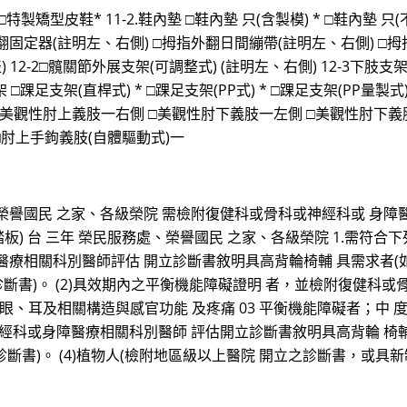
 □特製矯型皮鞋* 11-2.鞋內墊 □鞋內墊 只(含製模) * □鞋內墊 只(
外翻固定器(註明左、右側) □拇指外翻日間繃帶(註明左、右側) □拇
 12-2□髖關節外展支架(可調整式) (註明左、右側) 12-3下肢支
□踝足支架(直桿式) * □踝足支架(PP式) * □踝足支架(PP量製式) *
側 □美觀性肘上義肢一右側 □美觀性肘下義肢一左側 □美觀性肘下
□肘上手鉤義肢(自體驅動式)一
、榮譽國民 之家、各級榮院 需檢附復健科或骨科或神經科或 身
,踏板) 台 三年 榮民服務處、榮譽國民 之家、各級榮院 1.需符
醫療相關科別醫師評估 開立診斷書敘明具高背輪椅輔 具需求者(如
診斷書)。 (2)具效期內之平衡機能障礙證明 者，並檢附復健科
、耳及相關構造與感官功能 及疼痛 03 平衡機能障礙者；中 度以
 經科或身障醫療相關科別醫師 評估開立診斷書敘明具高背輪 椅
診斷書)。 (4)植物人(檢附地區級以上醫院 開立之診斷書，或具