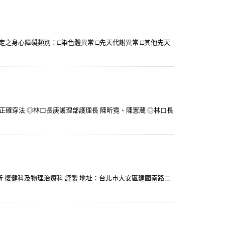
關認定之身心障礙類別：□染色體異常 □先天代謝異常 □其他先天
確穿法 ◎林口長庚護理部護理長 陳昕霓、陳憲葳 ◎林口長
診所 復健科及物理治療科 謹製 地址：台北市大安區建國南路二