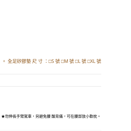
|
。 全足矽膠墊 尺 寸 ：□S 號 □M 號 □L 號 □XL 號
。 ★勿伸長手臂駕車，另避免腰 酸背痛，可在腰部放小軟枕。