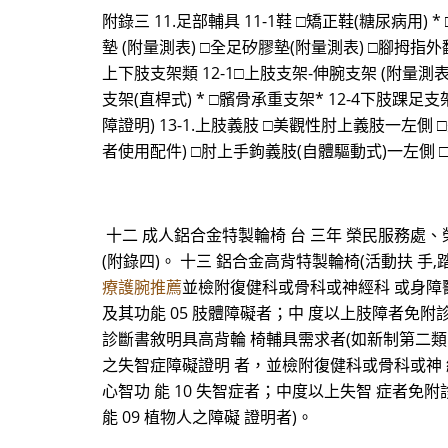
附錄三 11.足部輔具 11-1鞋 □矯正鞋(糖尿病用) *
墊 (附量測表) □全足矽膠墊(附量測表) □腳拇指
上下肢支架類 12-1□上肢支架-伸腕支架 (附量測表)
支架(直桿式) * □髕骨承重支架* 12-4下肢踝足支架 
障證明) 13-1.上肢義肢 □美觀性肘上義肢一左
者使用配件) □肘上手鉤義肢(自體驅動式)一左側 
十二 成人鋁合金特製輪椅 台 三年 榮民服務處
(附錄四)。 十三 鋁合金高背特製輪椅(活動扶 手
療護腕推薦
並檢附復健科或骨科或神經科 或身障
及其功能 05 肢體障礙者；中 度以上肢障者免附
診斷書敘明具高背輪 椅輔具需求者(如新制第二類眼
之失智症障礙證明 者，並檢附復健科或骨科或神
心智功 能 10 失智症者；中度以上失智 症者免附
能 09 植物人之障礙 證明者)。