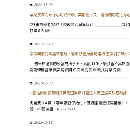
2022-11-06
罕見疾病而致身心功能障礙 □其他經中央主管機關認定之身心
□多重障礙者(須註明障礙類別與等級)：____________
缺陷 8-3. (新
2022-07-10
穿背架感到疼痛不適時，醫療頸圈推薦可用棉 您穿對了嗎～
勿坐於過軟的沙發或椅子上，高度 以坐下後膝蓋不高於髖關
庚護理部督導 蔡美菊校閱 正面圖 背面圖 軟式背架 背面
2021-06-30
1 頸椎壓迫頸圈輔具尹書田醫療財團法人書田泌尿科眼科診
需自費 3-4 萬（可申 讀健保給付，但須經 過健保局審核
段 276 號 電話：(02) 23690
2023-04-18