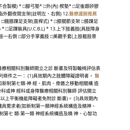
不合製模) * □腳弓墊* □外(內) 楔墊* □足後跟矽膠
指外翻夜間支架(註明左、右側) 12.
醫療護腕推薦
架 □髖膝踝足支架(直桿式) * □膝關節支架 □膝踝足
 □足踝裝具(U.C.B.L) * 13.上下肢義肢(具肢障身
義肢一右側 □部分手掌義肢 □美觀手套(上肢截肢患
障醫療相關科別醫師開立之診 斷書及特製輪椅評估表
合下列條件之一： (1)具效期內之肢體障礙證明者，
醫
新制第七類-神 經、肌肉、骨骼之移動相關構 造
或骨科或神 經科或身障醫療相關科別醫師 評估開立
上平衡機能障礙者免附診 斷書)。 (3)具效期內
輔具需求者(如新制第一類神經系統構造及精神、
新制第七 類-第一類 神經系統構造及精 神、心智功