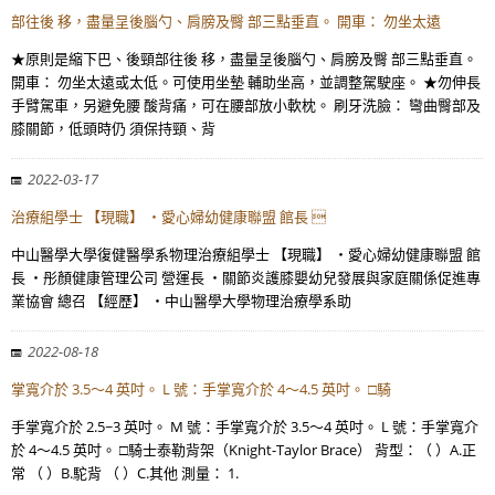
部往後 移，盡量呈後腦勺、肩膀及臀 部三點垂直。 開車： 勿坐太遠
★原則是縮下巴、後頸部往後 移，盡量呈後腦勺、肩膀及臀 部三點垂直。
開車： 勿坐太遠或太低。可使用坐墊 輔助坐高，並調整駕駛座。 ★勿伸長
手臂駕車，另避免腰 酸背痛，可在腰部放小軟枕。 刷牙洗臉： 彎曲臀部及
膝關節，低頭時仍 須保持頸、背
2022-03-17
治療組學士 【現職】 ・愛心婦幼健康聯盟 館長 
中山醫學大學復健醫學系物理治療組學士 【現職】 ・愛心婦幼健康聯盟 館
長 ・彤顏健康管理公司 營運長 ・關節炎護膝嬰幼兒發展與家庭關係促進專
業協會 總召 【經歷】 ・中山醫學大學物理治療學系助
2022-08-18
掌寬介於 3.5～4 英吋。 L 號：手掌寬介於 4～4.5 英吋。 □騎
手掌寬介於 2.5~3 英吋。 M 號：手掌寬介於 3.5～4 英吋。 L 號：手掌寬介
於 4～4.5 英吋。 □騎士泰勒背架（Knight-Taylor Brace） 背型：（ ）A.正
常 （ ）B.駝背 （ ）C.其他 測量： 1.