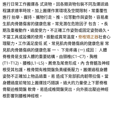
進行日常工作搬運各 式貨物，因各類貨物包裝不同及運送過
程講求速率時效，加上搬運作業環境及空間限制，常重覆性
進行 抬舉、握持、攜物行走、推、拉等動作與姿勢，容易產
生肌肉骨骼傷害的健康危害，常見潛在危險因子 包含： • 長
期及重複動作 • 過度使力 • 不正確工作姿勢或固定姿勢過久 •
不當工具或設備的使用 • 振動或異常溫度 •
脊椎矯正器
社會心
理壓力 • 工作滿足度低 貳、常見肌肉骨骼傷病的健康危害 常
見肌肉骨骼傷病的健康危害 一、 下背疼痛 (一) 成因： 人體
脊椎骨是支撐人體的重要結構，由頸椎(C1~C7)、胸椎
(T1~T12)、腰椎(L1~L5)、薦骨及尾骨形成，內 含脊髓及神經
根受其包護，椎骨間有椎間盤負責緩衝壓力。搬運過程身體
姿勢不正確加上物品過重，易 造成下背部肌肉韌帶拉傷。當
身體過度前彎加上搬運技巧錯誤，過大的力量使上下節脊椎
骨壓迫椎間盤 軟骨，易造成椎間盤突出，向外膨出壓迫神經
根影響到腰椎神經根，