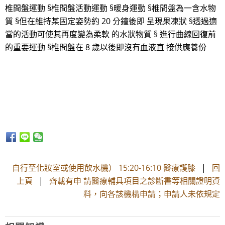
椎間盤運動 §椎間盤活動運動 §暖身運動 §椎間盤為一含水物
質 §但在維持某固定姿勢約 20 分鐘後即 呈現果凍狀 §透過適
當的活動可使其再度變為柔軟 的水狀物質 § 進行曲線回復前
的重要運動 §椎間盤在 8 歲以後即沒有血液直 接供應養份
自行至化妝室或使用飲水機） 15:20-16:10 醫療護膝
|
回
上頁
|
齊載有申 請醫療輔具項目之診斷書等相關證明資
料，向各該機構申請；申請人未依規定