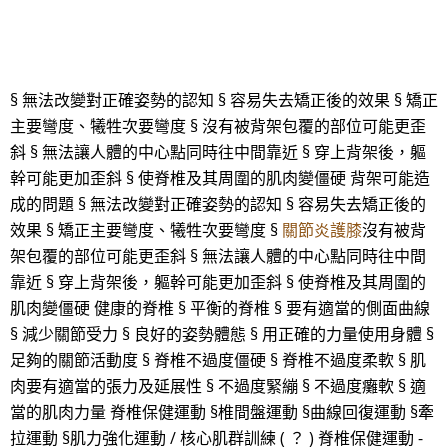
§ 無法改變對正確姿勢的認知 § 容易失去矯正後的效果 § 矯正
主要彎度、犧牲次要彎度 § 沒有被背架包覆的部位可能更歪
斜 § 無法讓人體的中心點同時往中間靠近 § 穿上背架後，軀
幹可能更加歪斜 § 使脊椎及其周圍的肌肉變僵硬 背架可能造
成的問題 § 無法改變對正確姿勢的認知 § 容易失去矯正後的
效果 § 矯正主要彎度、犧牲次要彎度 §
關節炎護膝
沒有被背
架包覆的部位可能更歪斜 § 無法讓人體的中心點同時往中間
靠近 § 穿上背架後，軀幹可能更加歪斜 § 使脊椎及其周圍的
肌肉變僵硬 健康的脊椎 § 平衡的脊椎 § 要有適當的側面曲線
§ 減少關節受力 § 良好的姿勢體態 § 用正確的力量使用身體 §
足夠的關節活動度 § 脊椎不過度僵硬 § 脊椎不過度柔軟 § 肌
肉要有適當的張力及延展性 § 不過度緊繃 § 不過度癱軟 § 適
當的肌肉力量 脊椎保健運動 §椎間盤運動 §曲線回復運動 §牽
拉運動 §肌力強化運動 / 核心肌群訓練 ( ？ ) 脊椎保健運動 -