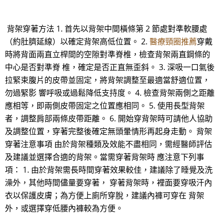
背架穿著方法 1. 首先以背架中間橫條第 2 節處對準軟腰處
（約肚臍延線）以確定背架高低位置。 2.
醫療頸圈推薦
穿戴
時將背面兩直立桿間的空隙對準脊椎，檢查背架兩直鋼條的
中心是否對準脊 椎，確定是否正直無歪斜。 3. 深吸一口氣後
拉緊束腹片的皮帶並固定，將背架調整至最適當舒適位置，
勿過緊影 響呼吸或過鬆降低支持度。 4. 檢查背架兩側之距離
應相等，即兩側皮帶固定之位置應相同。 5. 使用長型背架
者，調整肩部兩條皮帶距離。 6. 開始穿背架時可請他人協助
及調整位置，穿著完整後確定無頭暈情形再起身走動。 背架
穿著注意事項 由於背架種類及效能不盡相同，需經醫師評估
及建議並選擇合適的背架。當需穿著背架時 應注意下列事
項： 1. 由於背架需長時間穿著效果較佳，建議除了睡覺及洗
澡外，其他時間儘量要穿著， 穿著背架時，裡面要穿吸汗內
衣以保護皮膚；為方便上廁所穿脫，建議內褲可穿在 背架
外，或選擇穿低腰內褲較為方便。