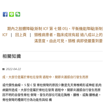
期內之肢體障礙(新制 ICF 第 七類 05)、平衡機能障礙(新制
ICF
|
回上頁
|
頸椎病患者，臨床成效有超 過八成以上的
滿意度。由此可見，頸椎 病即使嚴重到要
相關知識
2022-04-22
成，大部分是屬於脊柱在發育 過程中，關節炎護膝自行發生而原
或代償性曲線。 S 型 C 型 脊柱側彎的原因少數是先天脊椎畸形或神經 肌肉
病變所造成，大部分是屬於脊柱在發育 過程中，關節炎護膝自行發生而原
因不明的自發性脊柱 側彎，發生的部位可能在胸椎、腰椎、或胸 腰椎處。
脊柱側彎的種類可分為功能性與結 構