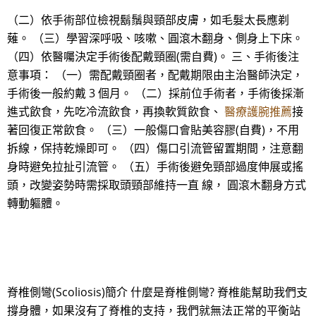
（二）依手術部位檢視鬍鬚與頸部皮膚，如毛髮太長應剃
薙。 （三）學習深呼吸、咳嗽、圓滾木翻身、側身上下床。
（四）依醫囑決定手術後配戴頸圈(需自費)。 三、手術後注
意事項： （一）需配戴頸圈者，配戴期限由主治醫師決定，
手術後一般約戴 3 個月。 （二）採前位手術者，手術後採漸
進式飲食，先吃冷流飲食，再換軟質飲食、
醫療護腕推薦
接
著回復正常飲食。 （三）一般傷口會貼美容膠(自費)，不用
拆線，保持乾燥即可。 （四）傷口引流管留置期間，注意翻
身時避免拉扯引流管。 （五）手術後避免頸部過度伸展或搖
頭，改變姿勢時需採取頭頸部維持一直 線， 圓滾木翻身方式
轉動軀體。
脊椎側彎(Scoliosis)簡介 什麼是脊椎側彎? 脊椎能幫助我們支
撐身體，如果沒有了脊椎的支持，我們就無法正常的平衡站