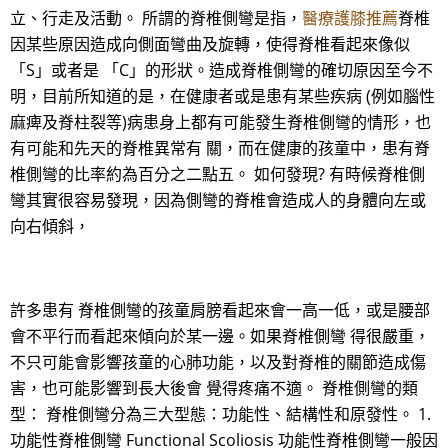
立、行走及活動。 所謂的脊椎側彎是指，
醫療護膝推薦
脊椎
因某些原因造成向側面彎曲及旋轉，使得脊椎看起來像似
「S」或者是 「C」的形狀。造成脊椎側彎的確切原因至今不
明，目前所知道的是，在健康者或是患有某些疾病 (例如腦性
麻痺及脊柱裂等)病患身上都有可能發生脊椎側彎的情形，也
有可能和先天的脊椎異常有 關，而在健康的孩童中，患有脊
椎側彎的比率約為百分之二點五。 如何發現? 有時候脊椎側
彎其實很容易發現，因為側彎的脊椎會造成人的身體向左或
向右傾斜，
許多患有 脊椎側彎的孩童肩膀看起來會一高一低，或是腰部
會不平行而看起來傾向於某一邊。如果脊椎側彎 得很嚴重，
不只可能會影響孩童的心肺功能，以及對脊椎的關節造成傷
害，也可能影響到長大後會 覺得疼痛不適。 脊椎側彎的類
型： 脊椎側彎分為三大型態：功能性、結構性和原發性。 1.
功能性脊椎側彎 Functional Scoliosis 功能性脊椎側彎一般因