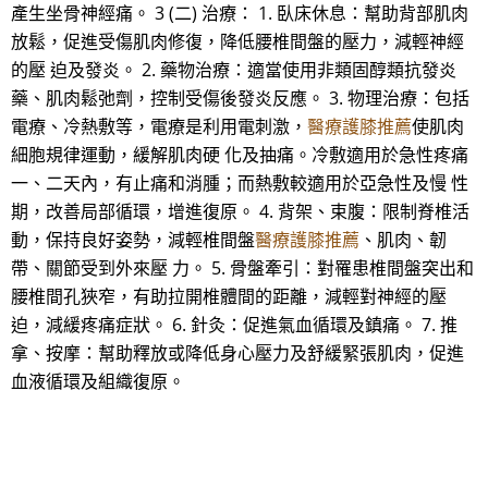
產生坐骨神經痛。 3 (二) 治療： 1. 臥床休息：幫助背部肌肉
放鬆，促進受傷肌肉修復，降低腰椎間盤的壓力，減輕神經
的壓 迫及發炎。 2. 藥物治療：適當使用非類固醇類抗發炎
藥、肌肉鬆弛劑，控制受傷後發炎反應。 3. 物理治療：包括
電療、冷熱敷等，電療是利用電刺激，
醫療護膝推薦
使肌肉
細胞規律運動，緩解肌肉硬 化及抽痛。冷敷適用於急性疼痛
一、二天內，有止痛和消腫；而熱敷較適用於亞急性及慢 性
期，改善局部循環，增進復原。 4. 背架、束腹：限制脊椎活
動，保持良好姿勢，減輕椎間盤
醫療護膝推薦
、肌肉、韌
帶、關節受到外來壓 力。 5. 骨盤牽引：對罹患椎間盤突出和
腰椎間孔狹窄，有助拉開椎體間的距離，減輕對神經的壓
迫，減緩疼痛症狀。 6. 針灸：促進氣血循環及鎮痛。 7. 推
拿、按摩：幫助釋放或降低身心壓力及舒緩緊張肌肉，促進
血液循環及組織復原。