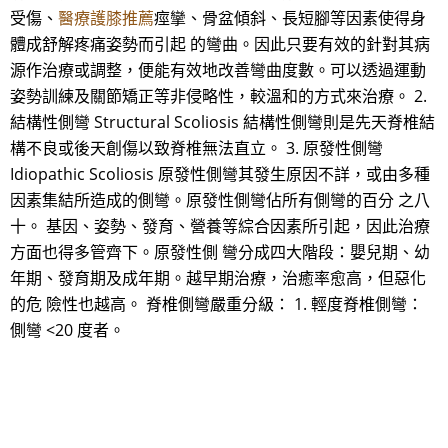
受傷、
醫療護膝推薦
痙攣、骨盆傾斜、長短腳等因素使得身
體成舒解疼痛姿勢而引起 的彎曲。因此只要有效的針對其病
源作治療或調整，便能有效地改善彎曲度數。可以透過運動
姿勢訓練及關節矯正等非侵略性，較溫和的方式來治療。 2.
結構性側彎 Structural Scoliosis 結構性側彎則是先天脊椎結
構不良或後天創傷以致脊椎無法直立。 3. 原發性側彎
Idiopathic Scoliosis 原發性側彎其發生原因不詳，或由多種
因素集結所造成的側彎。原發性側彎佔所有側彎的百分 之八
十。 基因、姿勢、發育、營養等綜合因素所引起，因此治療
方面也得多管齊下。原發性側 彎分成四大階段：嬰兒期、幼
年期、發育期及成年期。越早期治療，治癒率愈高，但惡化
的危 險性也越高。 脊椎側彎嚴重分級： 1. 輕度脊椎側彎：
側彎 <20 度者。