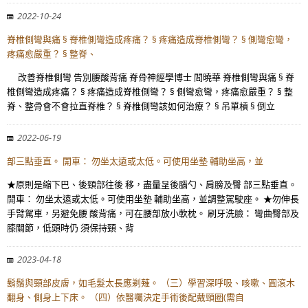
2022-10-24
脊椎側彎與痛 § 脊椎側彎造成疼痛？ § 疼痛造成脊椎側彎？ § 側彎愈彎，
疼痛愈嚴重？ § 整脊、
改善脊椎側彎 告別腰酸背痛 脊骨神經學博士 閻曉華 脊椎側彎與痛 § 脊
椎側彎造成疼痛？ § 疼痛造成脊椎側彎？ § 側彎愈彎，疼痛愈嚴重？ § 整
脊、整骨會不會拉直脊椎？ § 脊椎側彎該如何治療？ § 吊單槓 § 倒立
2022-06-19
部三點垂直。 開車： 勿坐太遠或太低。可使用坐墊 輔助坐高，並
★原則是縮下巴、後頸部往後 移，盡量呈後腦勺、肩膀及臀 部三點垂直。
開車： 勿坐太遠或太低。可使用坐墊 輔助坐高，並調整駕駛座。 ★勿伸長
手臂駕車，另避免腰 酸背痛，可在腰部放小軟枕。 刷牙洗臉： 彎曲臀部及
膝關節，低頭時仍 須保持頸、背
2023-04-18
鬍鬚與頸部皮膚，如毛髮太長應剃薙。 （三）學習深呼吸、咳嗽、圓滾木
翻身、側身上下床。 （四）依醫囑決定手術後配戴頸圈(需自