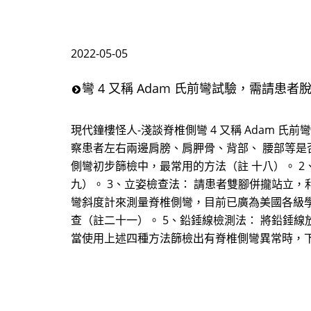
2022-05-05
彎 4 又稱 Adam 氏前彎試驗，需請患
現代鐘樓怪人-淺談脊椎側彎 4 又稱 Adam 氏
察患者左右兩邊肩膀、肩胛骨、背部、 腰部等是
側彎初步篩檢中，最常用的方法（註 十八）。 2、M
九）。 3、立姿檢查法： 請患者雙腳併攏站立，利用
彎斜度計來測量脊椎側彎，目前已廣為美國各級學
查（註二十一）。 5、鉛錘線檢測法： 將鉛錘線
當使用上述四種方法篩檢出有脊椎側彎異常時，下一