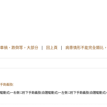
車禍、跌倒等，大部分
|
回上頁
|
病患情形不能完全類比，
下手鉤義肢(
驅動式)一右側 □肘下手鉤義肢(自體驅動式)一左側 □肘下手鉤義肢(自體驅動式)