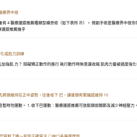
是醫療界中很
有 4 醫療護膝推薦種類型補骨術（如下表所 示）。 微創手術是醫療界中很
療護膝推薦幾乎
強化或肌力訓練
是先加強肌 力？ 阻礙矯正動作的進行 執行動作時無意識收縮 肌肉力量被過度強
將頭維持在正中姿勢，往後收下 巴，讓後頸有緊繃感維持 10
暫時勿運動。 1. 收下巴運動：醫療護膝推薦可放鬆頸部關節及減少神經壓力
 您穿對了嗎～背架正確穿法 ◎林口長庚護理部