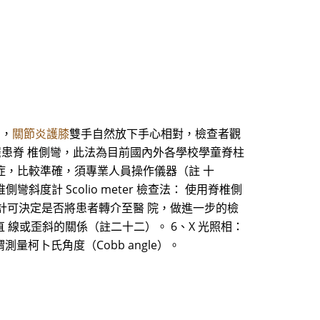
°，
關節炎護膝
雙手自然放下手心相對，檢查者觀
罹患脊 椎側彎，此法為目前國內外各學校學童脊柱
側彎症，比較準確，須專業人員操作儀器（註 十
計 Scolio meter 檢查法： 使用脊椎側
計可決定是否將患者轉介至醫 院，做進一步的檢
線或歪斜的關係（註二十二）。 6、X 光照相：
柯卜氏角度（Cobb angle）。