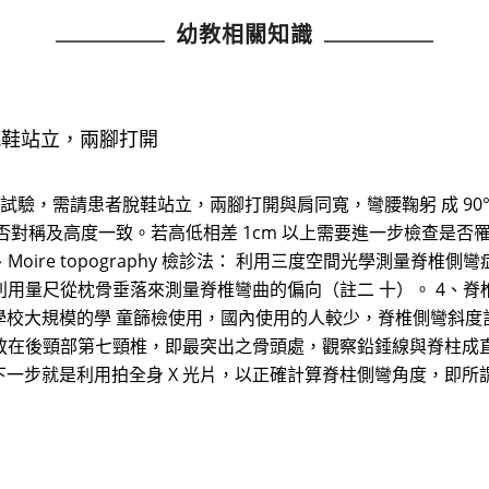
幼教相關知識
者脫鞋站立，兩腳打開
前彎試驗，需請患者脫鞋站立，兩腳打開與肩同寬，彎腰鞠躬 成 90
否對稱及高度一致。若高低相差 1cm 以上需要進一步檢查是否
oire topography 檢診法： 利用三度空間光學測量脊椎
量尺從枕骨垂落來測量脊椎彎曲的偏向（註二 十）。 4、脊椎側彎斜度
校大規模的學 童篩檢使用，國內使用的人較少，脊椎側彎斜度
放在後頸部第七頸椎，即最突出之骨頭處，觀察鉛錘線與脊柱成直 
步就是利用拍全身 X 光片，以正確計算脊柱側彎角度，即所謂測量