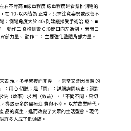
左右不等高 ■嚴重程度 嚴重程度是看脊椎側彎的
，在 10∘以內皆為 正常，只需注意姿勢或改善不
彎：側彎角度大於 40∘則建議接受手術治 療。 ■
動作一 動作二 脊椎側彎 C 形開口向左為例， 若開口
化右側背部力量。 動作二： 主要強化整體背部力量。
床表 現，多半繁複而非專一，常常又會因長期 的
」：用心 傾聽；是「問」：詳細詢問病史；絕對
求快（效率）求 利（效益），「不聞不問，只切
，導致更多的醫療浪 費與不幸。 以前農業時代，
產 品的誕生，進而改變了大眾的生活型態。現代
態讓許多人成了低頭族。