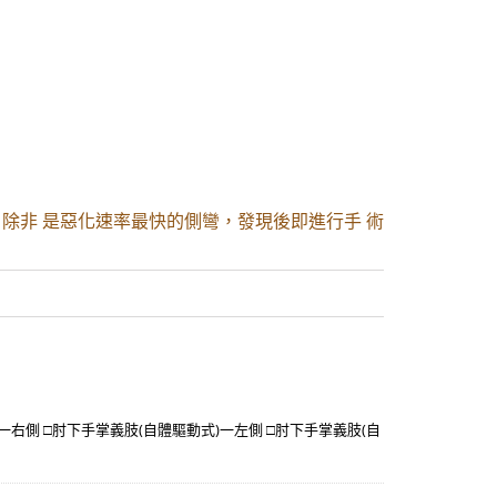
除非 是惡化速率最快的側彎，發現後即進行手 術
一右側 □肘下手掌義肢(自體驅動式)一左側 □肘下手掌義肢(自