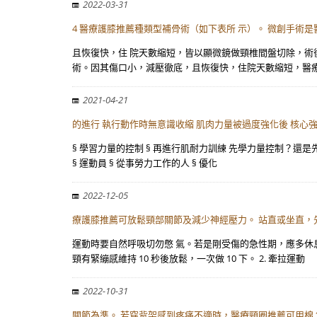
2022-03-31
4 醫療護膝推薦種類型補骨術（如下表所 示）。 微創手術
且恢復快，住 院天數縮短，皆以顯微鏡做頸椎間盤切除，術後
術。因其傷口小，減壓徹底，且恢復快，住院天數縮短，醫
2021-04-21
的進行 執行動作時無意識收縮 肌肉力量被過度強化後 核心
§ 學習力量的控制 § 再進行肌耐力訓練 先學力量控制？還
§ 運動員 § 從事勞力工作的人 § 優化
2022-12-05
療護膝推薦可放鬆頸部關節及減少神經壓力。 站直或坐直，先
運動時要自然呼吸切勿憋 氣。若是剛受傷的急性期，應多休息
頸有緊繃感維持 10 秒後放鬆，一次做 10 下。 2. 牽拉運動
2022-10-31
關節為準。 若穿背架感到疼痛不適時，醫療頸圈推薦可用棉