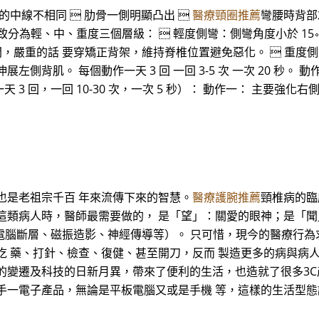
盆的中線不相同  肋骨一側明顯凸出 
醫療頸圈推薦
彎腰時背部
致分為輕、中、重度三個層級：  輕度側彎：側彎角度小於 15∘
∘之間，嚴重的話 要穿矯正背架，維持脊椎位置避免惡化。  重度側
左側背肌。 每個動作一天 3 回 一回 3-5 次 一次 20 秒。 
天 3 回，一回 10-30 次，一次 5 秒）： 動作一： 主要強
也是老祖宗千百 年來流傳下來的智慧。
醫療護腕推薦
頸椎病的臨
這類病人時，醫師最需要做的， 是「望」：關愛的眼神；是「聞
、電腦斷層、磁振造影、神經傳導等）。 只可惜，現今的醫療行為
吃 藥、打針、檢查、復健、甚至開刀，反而 製造更多的病與病人
的變遷及科技的日新月異，帶來了便利的生活，也造就了很多3C
手一電子產品，無論是平板電腦又或是手機 等，這樣的生活型