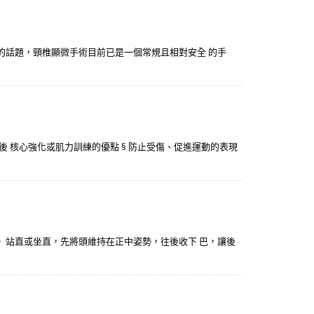
夯的話題，頸椎顯微手術目前已是一個常規且相對安全 的手
化後 核心強化或肌力訓練的優點 § 防止受傷、促進運動的表現
。 站直或坐直，先將頭維持在正中姿勢，往後收下 巴，讓後