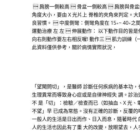
 肩膀一側較高  骨盆一側較高  肩膀與骨
角度大小，要由 X 光片上 脊椎的夾角來判定。大
良習慣。  中度側彎：側彎角度在 15∘~ 40
運動治療 左 左  伸展動作： 以下動作目的皆是伸展
向右則動作要左右相反喔! 動作三  肌力訓練（一
此資料僅供參考，關於病情實際狀況，
「望聞問切」，是醫師 診斷任何疾病的基本功，
生理異常而導致身心症或是自律神經失 調。診治
不 是「切」：檢驗／檢查而已（如抽血、X 光
不望」早 已成為常態。沒有正確的診斷，反覆的
一般人的生活是日出而作、日入而息，隨著時代 
人的生活也因此有了重 大的改變，放眼望去，人