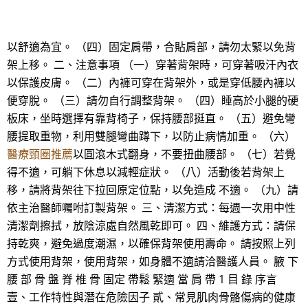
以舒適為宜。 （四）固定肩帶，合貼肩部，請勿太緊以免背
架上移。 二、注意事項 （一）穿著背架時，可穿著吸汗內衣
以保護皮膚。 （二）內褲可穿在背架外，或是穿低腰內褲以
便穿脫。 （三）請勿自行調整背架。 （四）睡高於小腿的硬
板床，坐時選擇有靠背椅子，保持腰部挺直。 （五）避免彎
腰提取重物，利用雙腿彎曲蹲下，以防止病情加重。 （六）
醫療頸圈推薦
以圓滾木式翻身，不要扭曲腰部。 （七）若覺
得不適，可躺下休息以減輕症狀。 （八）活動後若背架上
移，請將背架往下拉回原定位點，以免造成 不適。 （九）請
依主治醫師囑咐訂製背架。 三、清潔方式：每週一次用中性
清潔劑擦拭，放陰涼處自然風乾即可。 四、維護方式：請保
持乾爽，避免過度潮濕，以確保背架使用壽命。 請按照上列
方式使用背架，使用背架，如身體不適請洽醫護人員。 腋 下
腰 部 骨 盤 脊 椎 骨 固定 帶鬆 緊適 當 肩 帶 1 目 錄 序言
壹、工作特性與潛在危險因子 貳、常見肌肉骨骼傷病的健康