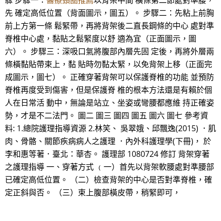
驟 步驟一：
醫療頸圈推薦
以背架中間 橫條第二節處對準腰，
先 確定高低位置（背面圖示，圖五）。 步驟二：先粘上前胸
前上方第一條 鬆緊帶，再將背架後二直長鋼條的中心 處對準
脊椎中心處，黏貼之鬆緊度以舒 適為宜（正面圖示，圖
六）。 步驟三：深吸口氣將腹部內層先固 定後，再將外層兩
條橫黏貼帶束上，黏 貼時勿黏太緊，以免背架上移（正面完
成圖示，圖七）。 正確穿著背架可以保護脊椎的功能 並預防
脊椎再度受到傷害，但是保護脊 椎的根本方法還是有賴於個
人在日常活 動中，無論是站立、坐姿或彎腰都應維 持正確姿
勢，才是不二法門。 圖二 圖三 圖四 圖五 圖六 圖七 參考資
料: 1.總院護理指導資源 2.林笑、 吳翠娥、邱飄逸(2015) ．肌
肉、骨骼、關節疾病病人之護理 ．內外科護理學(下冊)， 於
李和惠等著．臺北：華杏。 護理部 1080724 修訂 背架穿著
之護理指導 一、穿著方式 ﹙一）首先以背架軟腰處對準腰部
已確定高低位置。 （二）檢查背架的中心是否對準脊椎，確
定正斜與否。 （三）束上腹部橫皮帶，稍緊即可，