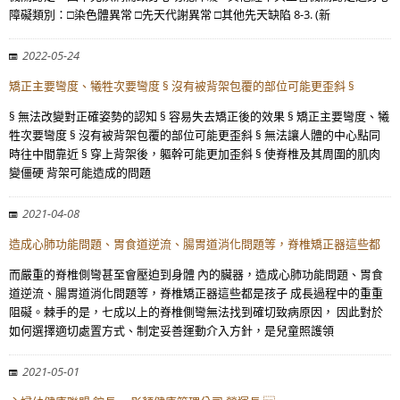
障礙類別：□染色體異常 □先天代謝異常 □其他先天缺陷 8-3. (新
2022-05-24
矯正主要彎度、犧牲次要彎度 § 沒有被背架包覆的部位可能更歪斜 §
§ 無法改變對正確姿勢的認知 § 容易失去矯正後的效果 § 矯正主要彎度、犧
牲次要彎度 § 沒有被背架包覆的部位可能更歪斜 § 無法讓人體的中心點同
時往中間靠近 § 穿上背架後，軀幹可能更加歪斜 § 使脊椎及其周圍的肌肉
變僵硬 背架可能造成的問題
2021-04-08
造成心肺功能問題、胃食道逆流、腸胃道消化問題等，脊椎矯正器這些都
而嚴重的脊椎側彎甚至會壓迫到身體 內的臟器，造成心肺功能問題、胃食
道逆流、腸胃道消化問題等，脊椎矯正器這些都是孩子 成長過程中的重重
阻礙。棘手的是，七成以上的脊椎側彎無法找到確切致病原因， 因此對於
如何選擇適切處置方式、制定妥善運動介入方針，是兒童照護領
2021-05-01