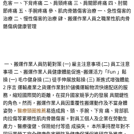
危害 一、下背疼痛 二、肩頸疼痛 三、肩關節疼痛 四、肘關
節疼痛 五、手腕疼痛 參、肌肉骨骼傷害治療 一、急性傷害的
治療 二、慢性傷害的治療 肆、搬運作業人員之職業性肌肉骨
骼傷病健康管理
一、搬運作業人員防範對策 (一) 雇主注意事項 (二) 員工注意
事項 二、搬運作業人員健康體能促進~搬運活力「Fun 」鬆
操 (一) 毛巾健身操 (二) 徒手伸展放鬆操 (三) 漸進式增強體能
2 序言 運輸產業之貨運作業對於儲備運輸物流快速配送的服
務，縮短國際間的距離，在提升國家競爭力的發展 具關鍵性
的角色。然而，搬運作業人員因重覆性搬運動作及不當身體
姿勢，
醫療頸圈推薦
易造成肩、頸、手腕、下背 痛、背部肌
肉拉傷等累積性肌肉骨骼傷害。對員工個人及企業在勞動生
產力、醫療復健、保險給付等造 成損失。 本所秉持歷年對不