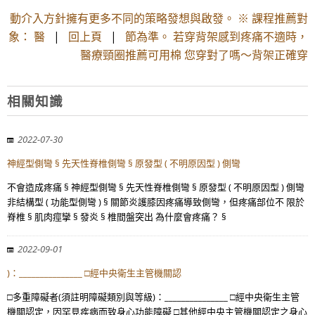
動介入方針擁有更多不同的策略發想與啟發。 ※ 課程推薦對
象： 醫
|
回上頁
|
節為準。 若穿背架感到疼痛不適時，
醫療頸圈推薦可用棉 您穿對了嗎～背架正確穿
相關知識
2022-07-30
神經型側彎 § 先天性脊椎側彎 § 原發型 ( 不明原因型 ) 側彎
不會造成疼痛 § 神經型側彎 § 先天性脊椎側彎 § 原發型 ( 不明原因型 ) 側彎
非結構型 ( 功能型側彎 ) § 關節炎護膝因疼痛導致側彎，但疼痛部位不 限於
脊椎 § 肌肉痙攣 § 發炎 § 椎間盤突出 為什麼會疼痛？ §
2022-09-01
)：_______________ □經中央衛生主管機關認
□多重障礙者(須註明障礙類別與等級)：_______________ □經中央衛生主管
機關認定，因罕見疾病而致身心功能障礙 □其他經中央主管機關認定之身心