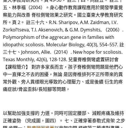
東大學教育研究所。頁 49-50。 註三十四、同註五。 註三十
五、林季福（2004）。身心動作教育課程應用於開發學童覺
察能力與改善 脊柱側彎效果之研究。國立臺東大學教育研究
所。頁 2。 註三十六、R.N. Sharipov, A.M. Zaidman, I.V.
Zorkol’tseva, T.I. Aksenovich, & G.M. Dymshits, （2006）.
Polymorphism of the aggrecan gene in families with
idiopathic scoliosis. Molecular Biology, 40(3), 554–557. 註
三十七、Johnson, Allie.（2014）. New hope for scoliosis.
Texas Monthly, 42(6), 128-128. 兒童脊椎側彎處置研討會
【課程簡介】 對許多家長而言，孩子脊椎側彎問題是他們心
中一直揮之不去的困擾，無論 是因脊椎排列不正所帶來的異
常外觀、旁人異樣眼光導致的心理壓力、或是後續 衍生的疼
痛症狀/骨盆歪斜/長短腳等問題，
以幫助加強支撐的 力道，同時可固定腰部、 減輕疼痛及維持
正確姿勢 （完成圖，圖四）。 七、正確穿著泰勒式背架 之步