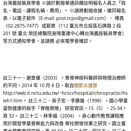
台灣義肢裝具學會 ※請於劃撥單通訊欄註明報名人員之「姓
名、電話、課程名稱、費用」。 ※請將劃撥收據，連同報名
表，以電子郵件（E-mail: post.tcpo@gmail.com）、 傳真
（02-2875-7477）或郵寄（112 臺北市北投區石牌路 2 段
201 號 臺北 榮民總醫院身障重建中心轉台灣義肢裝具學會）
等方式通知學會，並請務 必來電學會確認，
註三十一、謝章優（2003）。脊骨神經科醫師與物理治療師
的不同。2014 年 10 月 8 日，取自
關節炎護膝
http://web.it.nctu.edu.tw/~hcsci/hospital/chiropractic/hs
ieh1.htm。 註三十二、吳子宏、李勝雄（1998）。國小學童
姿勢健康的殺手「脊椎側彎」 研習資訊，15（5），25-34。
頁 32。 註三十三、林季福（2004）。身心動作教育課程應
用於開發學童覺察能力與改善 脊柱側彎效果之研究。國立臺