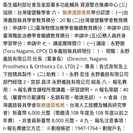
衛生福利部社會及家庭署多功能輔具 資源整合推廣中心 (三)
協辦：台灣復健醫學會 六、
醫療護膝推薦
學分認證： (一)台
灣義肢裝具學會教育積分：20 點 (二)台灣復健醫學會教育積
分：申請中 (三)臺灣物理治療學會繼續教育積分：申請中 (四)
臺灣職能治療學會繼續教育積分：申請中 (五)公務人員終身
學習學分：申請中 七、 講座團隊簡介： (一) 講座：永野徹
(Toru Nagano, CPO) 日本義肢裝具師現任： 1、 現職：永野
義肢有限公司 社長（董事長） (Director, Nagano
Prosthetics & Orthotics Co. LTD) 2、 專長：各式背架及上
下肢矯具製作。 (二) 助教： 1、永野 宏佳 永野義肢有限公司
部門經理 2、宮部 昌洋 永野義肢有限公司 組長 八、 報名費
用： n 報名費含課程所需講義、研習證明。 n 報名限額：40
名（屬實作示範課程，名額有限，敬請見諒）。 n 會員（台
灣義肢裝具學會
醫療護膝推薦
、台灣人工肢體及輔具研究學
會）新臺幣 6,000 元整（需繳清 108 年度及 108 年度以前之
年費），非會員新臺幣 8,000 元整。 4 九、 報名注意事項：
n 報名費繳交方式： ※劃撥帳號：1947-1764，劃撥戶名：