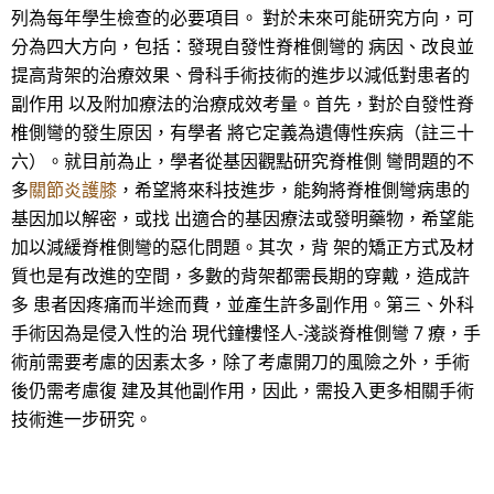
列為每年學生檢查的必要項目。 對於未來可能研究方向，可
分為四大方向，包括：發現自發性脊椎側彎的 病因、改良並
提高背架的治療效果、骨科手術技術的進步以減低對患者的
副作用 以及附加療法的治療成效考量。首先，對於自發性脊
椎側彎的發生原因，有學者 將它定義為遺傳性疾病（註三十
六）。就目前為止，學者從基因觀點研究脊椎側 彎問題的不
多
關節炎護膝
，希望將來科技進步，能夠將脊椎側彎病患的
基因加以解密，或找 出適合的基因療法或發明藥物，希望能
加以減緩脊椎側彎的惡化問題。其次，背 架的矯正方式及材
質也是有改進的空間，多數的背架都需長期的穿戴，造成許
多 患者因疼痛而半途而費，並產生許多副作用。第三、外科
手術因為是侵入性的治 現代鐘樓怪人-淺談脊椎側彎 7 療，手
術前需要考慮的因素太多，除了考慮開刀的風險之外，手術
後仍需考慮復 建及其他副作用，因此，需投入更多相關手術
技術進一步研究。