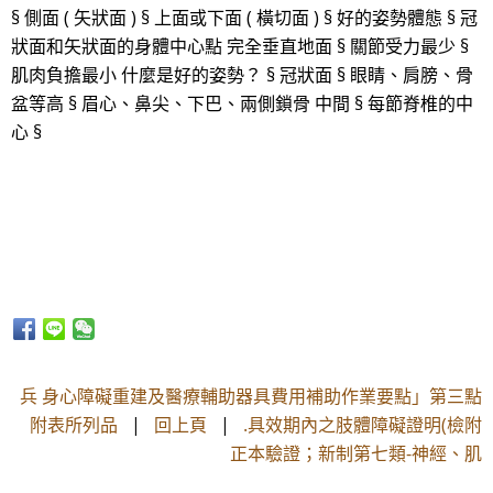
§ 側面 ( 矢狀面 ) § 上面或下面 ( 橫切面 ) § 好的姿勢體態 § 冠
狀面和矢狀面的身體中心點 完全垂直地面 § 關節受力最少 §
肌肉負擔最小 什麼是好的姿勢？ § 冠狀面 § 眼睛、肩膀、骨
盆等高 § 眉心、鼻尖、下巴、兩側鎖骨 中間 § 每節脊椎的中
心 §
兵 身心障礙重建及醫療輔助器具費用補助作業要點」第三點
附表所列品
|
回上頁
|
.具效期內之肢體障礙證明(檢附
正本驗證；新制第七類-神經、肌