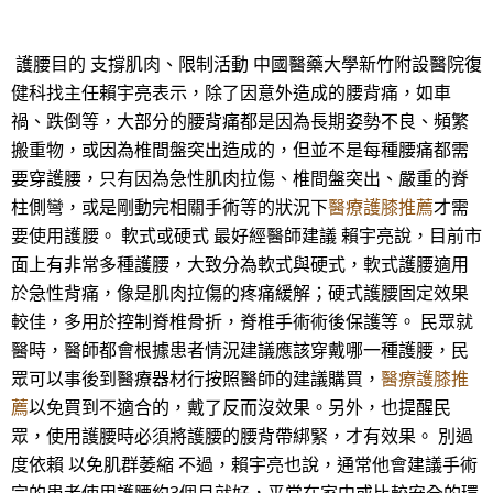
護腰目的 支撐肌肉、限制活動 中國醫藥大學新竹附設醫院復
健科找主任賴宇亮表示，除了因意外造成的腰背痛，如車
禍、跌倒等，大部分的腰背痛都是因為長期姿勢不良、頻繁
搬重物，或因為椎間盤突出造成的，但並不是每種腰痛都需
要穿護腰，只有因為急性肌肉拉傷、椎間盤突出、嚴重的脊
柱側彎，或是剛動完相關手術等的狀況下
醫療護膝推薦
才需
要使用護腰。 軟式或硬式 最好經醫師建議 賴宇亮說，目前市
面上有非常多種護腰，大致分為軟式與硬式，軟式護腰適用
於急性背痛，像是肌肉拉傷的疼痛緩解；硬式護腰固定效果
較佳，多用於控制脊椎骨折，脊椎手術術後保護等。 民眾就
醫時，醫師都會根據患者情況建議應該穿戴哪一種護腰，民
眾可以事後到醫療器材行按照醫師的建議購買，
醫療護膝推
薦
以免買到不適合的，戴了反而沒效果。另外，也提醒民
眾，使用護腰時必須將護腰的腰背帶綁緊，才有效果。 別過
度依賴 以免肌群萎縮 不過，賴宇亮也說，通常他會建議手術