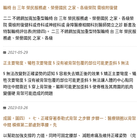
輪椅 台 三年 榮民服務處、榮譽國民 之家、各級榮院 需檢附復健
二二 不銹鋼加寬加重型輪椅 台 三年 榮民服務處、榮譽國民 之家、各級榮
院 需檢附復健科或骨科或神經科或 身障醫療相關科別醫師開立之診 斷書及
特製輪椅評估表(附錄四)。 二三 不銹鋼加寬加重型特製輪椅 台 三年 榮民服
務處、榮譽國民 之家、各級
2021-05-29
正主要彎度、犧牲次要彎度 § 沒有被背架包覆的部位可能更歪斜 § 無法
§ 無法改變對正確姿勢的認知 § 容易失去矯正後的效果 § 矯正主要彎度、犧
牲次要彎度 § 沒有被背架包覆的部位可能更歪斜 § 無法讓人體的中心點同
時往中間靠近 § 穿上背架後，軀幹可能更加歪斜 § 使脊椎及其周圍的肌肉
變僵硬 背架可能造成的問題
2023-03-26
成圖，圖四）。 七、正確穿著泰勒式背架 之步驟 步驟一：醫療頸圈以背架
中間 橫條第二節處對準腰，先
以幫助加強支撐的 力道，同時可固定腰部、 減輕疼痛及維持正確姿勢 （完