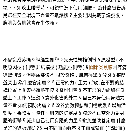
完的患者使用護腰約3個月就好，平常在家中或比較安全的環
境下，如晚上睡覺時，可視情況不使用護腰。 為什麼會告訴
民眾在安全環境下盡量不戴護腰？主要是因為戴了護腰後，
腹肌與背肌就會產生依賴。
不會造成疼痛 § 神經型側彎 § 先天性脊椎側彎 § 原發型 ( 不
明原因型 ) 側彎 非結構型 ( 功能型側彎 ) §
關節炎護膝
因疼痛
導致側彎，但疼痛部位不 限於脊椎 § 肌肉痙攣 § 發炎 § 椎間
盤突出 為什麼會疼痛？ § 正常的力 ( 重力 ) 施加在不對的結
構位置上 § 姿勢體態不良 § 脊椎側彎 § 不正常的力施加在身
體上 § 工作 § 運動 § 意外傷害的外力 § 自己本身使用身體力
量不當 如何預防疼痛？ § 改善姿勢體態和側彎度數 § 增加活
動度、柔軟度、彈性、肌肉的穩定度 § 減少不正常外力對身
體的衝擊 § 減少自己使用身體的力量 § 避免並改善疼痛 什麼
是好的姿勢體態 ? § 由不同面向觀察 § 正面或背面 ( 冠狀面 )