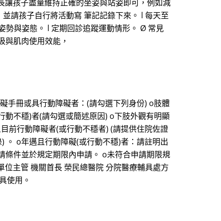
請家長讓孩子盡量維持正確的坐姿與站姿即可，例如減
並請孩子自行將活動寫 筆記記錄下來。 l 每天至
勢與姿態。 l 定期回診追蹤運動情形。 Ø 常見
呼吸與肌肉使用效能，
障礙手冊或具行動障礙者：(請勾選下列身份) o肢體
障礙(或行動不穩)者(請勾選或簡述原因) o下肢外觀有明顯
前行動障礙者(或行動不穩者) (請提供住院佐證
) 。 o年邁且行動障礙(或行動不穩)者：請註明出
合申請條件並於規定期限內申請。 o未符合申請期限規
單位主管 機關首長 榮民總醫院 分院醫療輔具處方
輔具使用。