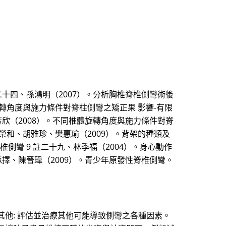
十四、孫鴻明（2007）。分析胸椎脊椎側彎術後
旋轉角度與施力條件對脊柱側彎之矯正果 影響-有限
芳欣（2008）。不同椎體旋轉角度與施力條件對脊
榮和、胡雅珍、樊惠瑜（2009）。背架的種類及
鐘樓怪人-淺談脊椎側彎 9 註二十九、林季福（2004）。身心動作
擇、陳晉瑋（2009）。青少年原發性脊椎側彎。
其他: 評估並治療其他可能導致側彎之各種因素。