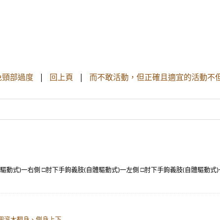
免頸部過度
|
回上頁
|
而不敢活動，但正確且適宜的活動不
驅動式)一右側 □肘下手鉤義肢(自體驅動式)一左側 □肘下手鉤義肢(自體驅動式)
圓滾木翻身、側身上下