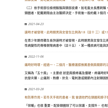
（二）依手術部位檢視鬍鬚與頸部皮膚，如毛髮太長應剃薙。
頸圈者，配戴期限由主治醫師決定，手術後一般約戴 3 個月。
2021-04-23
速時才被發現，此時期男與女發生比例為1:8（註十 三）或1:
在青少年期骨骼生長快速時才被發現，此時期男與女發生比例為
性病變性的脊椎側彎病患中（註十五），某一種疾病可能與其
2022-11-06
痛時好時壞，經過一、二個月，醫療護膝推薦患側肩關節的活動
又稱為「五十肩」。主要症 狀是肩膀疼痛及僵硬，疼痛時好時
抗發炎藥、止痛劑、熱療、針灸、電刺激或關節內注射類固
2021-03-28
有防寒作用。若冬天手術的患者，我 會請他們在頸圈和脖子
「保暖」也很 重要，配掛頸圈除了可以保護、支撐外， 也有