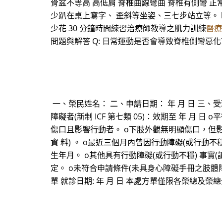
骨盆不等高 高低肩 脊椎曲線彎曲 脊椎有側彎 
少趴在桌上寫字、 歪斜等坐姿、三七步站立等。 
少花 30 分鐘時間練習治療師教導之肌力訓練
醫療
問題與解答 Q: 日常運動是否會導致脊椎側彎惡
一、榮民姓名： 二、申請日期： 年 月 日 三、
障礙者(新制 ICF 第七類 05)：效期至 年 月 日
傷口且影響行動者。 o下肢外觀無明顯傷口，但影
資 料) 。 o最近三個月內曾因行動障礙(或行動
生年月。 o其他具有行動障礙(或行動不穩) 事實
定。 o未符合申請條件(未具身心障礙手冊之肢體
單 就診日期: 年 月 日 本處方單僅限各榮總