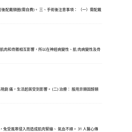
配戴頸圈(需自費)。 三、手術後注意事項： （一）需配戴
材肌肉和骨骼相互影響，所以在神經病變性、肌 肉病變性及骨
 痛，生活起居受到影響。 (二) 治療： 服用非類固醇類
免受風寒侵入而造成肌肉緊繃、 氣血不順。 31 人醫心傳