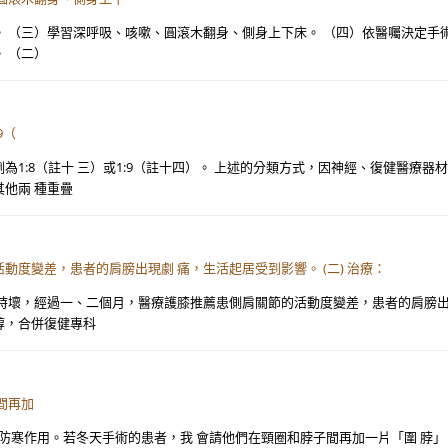
 （三）學習深呼吸、咳嗽、圓滾木翻身、側身上下床。 （四）依醫囑決定手術後
 （二）
9（
1:8（註十 三）或1:9（註十四）。 上述的分類方式，因神經、復健醫療器
他兩 種重疊
度變差，患者的肩膀出現劇 痛，生活起居受到影響。 (二) 治療：
壞，經過一、二個月，醫療護膝推薦患側肩關節的活動度變差，患者的肩膀出現劇
醇，合併復健專科
間再加
防寒作用。若冬天手術的患者，我 會請他們在頸圈和脖子間再加一片「圍 脖」，