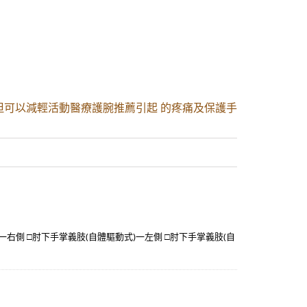
但可以減輕活動醫療護腕推薦引起 的疼痛及保護手
一右側 □肘下手掌義肢(自體驅動式)一左側 □肘下手掌義肢(自