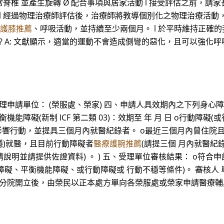
正常脊椎 並產生旋轉 Ø 配合事項與居家活動 l 接受評估之前，
l 經過物理治療師評估後，治療師將教導個別化之物理治療活動，
護膝推薦
、呼吸活動，並持續至少兩個月。 l 於平時維持正確的姿
化? A: 文獻顯示，適當的運動不會造成側彎的惡化，且可以強化
受理申請單位： (榮服處、榮家) 四、申請人具效期內之下列身心
 o平衡機能障礙(新制 ICF 第二類 03)：效期至 年 月 日 o行動
響行動，並提具三個月內就醫紀錄者。 o最近三個月內曾住院且目
不穩)就醫，且目前行動障礙者
醫療護腕推薦
(請提三個 月內就醫紀錄
(請說明並請提供佐證資料) 。 ) 五、受理單位審核結果： o符
障礙、平衡機能障礙、或行動障礙或 行動不穩等條件)。 審核人 
及榮總分院開立後，由榮民以正本處方單向各榮服處或榮家申請醫療