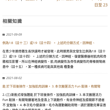
日至 23
相關知識
2021-09-09
例為1:8（註十 三）或1:9（註十四）。 上述的分類方式，因神經、
在青少年期骨骼生長快速時才被發現，此時期男與女發生比例為1:8（註十
三）或1:9（註十四）。 上述的分類方式，因神經、復健醫療器材肌肉和骨
骼相互影響，所以在神經病變性、肌 肉病變性及骨性病變性的脊椎側彎病
患中（註十五），某一種疾病可能與其他兩 種重疊
2021-08-02
能 於下班後操作，加強肌肉訓練。 3. 本次搬運活力 Fun 鬆操，有關彎
2. (三)漸進式增強體能 於下班後操作，加強肌肉訓練。 3. 本次搬運活力
Fun 鬆操，有關彎腰著地及垂直上下跳動作，有坐骨神經及膝關節不適者
不 宜勉強。 4. 本次毛巾健身操，毛巾為運動輔助用物，請於運動完畢妥善