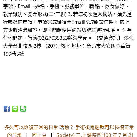
字號、Email、姓名、手機、服務單位、職 稱、飲食偏好、
執業類別、發票形式(二/三聯) 3. 若您初次進入網站，須先進
行帳號的申請，申請完成後須至Email收取驗證信件， 依上
方步驟通過驗證，即可開始使用網站功能並進行報名。 4. 有
任何問題，請洽(02)27035353藍海學苑。 【交通資訊】 淡江
大學台北校區 2樓 【207】教室 地址：台北市大安區金華街
199巷5號
多久可以恢復正常的日常 活動？ 手術後兩週就可以恢復正常
的日常
|
回上頁
|
Society) 三.上課時間:108 年 7 月 21