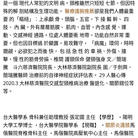
是一個 現代人常犯的文明 病。頸椎雖然只短短 七節，但因特
殊的解 剖結構及生理功能，
醫療護腕推薦
卻是我們人體最重
要 的「樞紐」：上承顱 骨、頭腦、五官，下 接 軀 幹、 四
肢、 內 臟，外有層層筋膜、 肌肉、血管，內含感 覺、運
動、交感神經 通路。位處人體要衝 地帶，功能自然非常 重
要。但也因目標過 於顯露，易攻難守， 「病魔」環伺，時時
覬覦，必欲犯之而後 快， 包 括 急 性 的 車 禍、外傷、撞
擊，慢 性的筋骨勞損、椎間 護頸保命 健頸強身 文／簡瑞
騰 斗六慈濟醫院院長、大林慈濟醫院副院長 圖／于劍興、
簡瑞騰醫師 治療前的自律神經症狀評估表。 29 人醫心傳
2020.3 大林慈濟醫院交感型頸椎病治療 盤退化、關節錯位等
等。
台大醫學系 骨科兼任助理教授 張定國 主任 【學歷】 ・陽明
大學工學博士 ・台大醫學院醫學系 【現職】 ・
關節炎護膝
馬
偕醫院脊椎骨科主任 ・馬偕醫院高壓氧中心主任 ・馬偕醫院