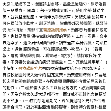
★原則是縮下巴、後頸部往後 移，盡量呈後腦勺、肩膀及臀
部三點垂直。 開車： 勿坐太遠或太低。可使用坐墊 輔助坐
高，並調整駕駛座。 ★勿伸長手臂駕車，另避免腰 酸背痛，
可在腰部放小軟枕。 刷牙洗臉： 彎曲臀部及膝關節，低頭時
仍 須保持頸、背部平直
醫療護腕推薦
。頸部勿 局部後仰或前
屈。也就是盡量 保持彎膝勿彎腰的習慣。 工作、看書、寫字
靠近桌子， 避免局部屈曲頸部。調整適當 桌椅高度，勿趴在
桌上。避免 腰酸背痛，可在腰部放置小軟 墊。 3 (一)看書
報、電視 重點說明 圖示 看書報、電視時，請採取良好 坐
姿，不良姿勢會讓您的病況 更嚴重。 三、其他注意事項 (一)
出院後，
醫療護腕推薦
醫師視病情需要給予不同頸架固定，
有從軟頸圈到崁入頭骨的 固定支架。頸架使用時間，只要是
起床活動開始即應戴著。在配戴頸 圈期間不宜做前屈及後仰
的動作。 (二)至於需大多久？以及配戴方式，必須向醫師詢
問，因為穿戴太久或太短 都不宜，而穿戴不正確也會使頸部
更不舒服。 (三)在門診追蹤期間，醫師將追蹤 X 光片評估骨
頭瘉合情形。對於有肢體活 動障礙者，則會轉介復健科繼續