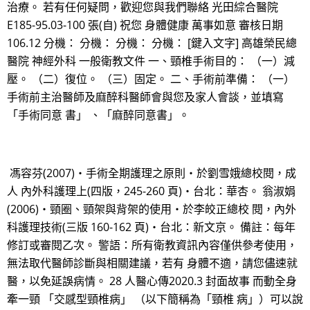
治療。 若有任何疑問，歡迎您與我們聯絡 光田綜合醫院
E185-95.03-100 張(自) 祝您 身體健康 萬事如意 審核日期
106.12 分機： 分機： 分機： 分機： [鍵入文字] 高雄榮民總
醫院 神經外科 一般衛教文件 一、頸椎手術目的： （一）減
壓。 （二）復位。 （三）固定。 二、手術前準備： （一）
手術前主治醫師及麻醉科醫師會與您及家人會談，並填寫
「手術同意 書」 、「麻醉同意書」。
馮容芬(2007)‧手術全期護理之原則‧於劉雪娥總校閱，成
人 內外科護理上(四版，245-260 頁)‧台北：華杏。 翁淑娟
(2006)‧頸圈、頸架與背架的使用‧於李皎正總校 閱，內外
科護理技術(三版 160-162 頁)‧台北：新文京。 備註：每年
修訂或審閱乙次。 警語：所有衛教資訊內容僅供參考使用，
無法取代醫師診斷與相關建議，若有 身體不適，請您儘速就
醫，以免延誤病情。 28 人醫心傳2020.3 封面故事 而動全身
牽一頸 「交感型頸椎病」 （以下簡稱為「頸椎 病」）可以說