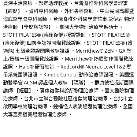
資深主治醫師 ・部定助理教授 ・台灣脊椎外科醫學會理事
【經歷】 ・骨科專科醫師 ・外科專科醫師 ・中華民國高壓暨
海底醫學會專科醫師 ・台灣脊椎外科醫學會監事 彭伊君 物理
治療師 【學歷與認證】 ・臺灣大學物理治療學系碩士 ・
STOTT PILATES® (臨床復健) 授證講師 ・STOTT PILATES®
(臨床復健) 四級全認證國際教練證照 ・STOTT PILATES® (體
適能) 七級全認證國際教練證照 ・Merrithew® ZEN‧GA 墊
上/器械一級國際教練證照 ・Merrithew® 筋膜動作國際教練
證照 ・Halo® 研習結訓 ・Redcord® Neurac Level 1&2 懸
吊系統國際證照 ・Kinetic Control 動作治療師證照 ・美國運
動醫學會 ACSM 認證個人教練 【現職】 ・群康彼拉提斯國際
講師 【經歷】 ・實康復健科診所物理治療師 ・臺大醫院物理
治療師 ・台北市立聯合醫院社區復健物理治療師 ・台北市立
啟明學校物理治療師 ・鐘樓怪人表演場邊物理治療師 ・全國
大專盃柔道賽場邊物理治療師 ・