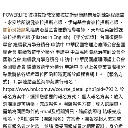
POWERLIFE 彼拉提斯教室彼拉提斯健康顧問及訓練課程總監
・永安診所復健彼拉提斯老師 ・伊甸基金會彼拉提斯老師 ・
關節炎護膝
乳癌防治基金會運動指導老師 ・天母區英語授課
彼拉提斯老師 (Pilates in English) 【學分認證】 台灣復健醫
學會 繼續教育學分積分 申請中 中華民國物理治療師公會全國
聯合會 繼續教育學分積分 申請中 中華民國職能治療師公會全
國聯合會 繼續教育學分積分 申請中 中華民國護理師護士公會
全國聯合會 繼續教育學分積分 申請中 ※以上各專業實際積分
點數將依各認證單位回函即時更新於課程官網上。 【報名方
式】 1. 請連結至藍海學苑進行報名：
https://www.hnl.com.tw/course_detail.php?pid=793 2. 於
報名方案中，選擇您想要的報名方式： 個人報名方案：放入
選課單即可結帳，完成報名。 團體報名方案：放入選課單，
需填寫同團夥伴的Email及相關資訊，確認後即可 結帳完成
報名。 (備註)選擇【團體報名】方案者，團報發起人需完成
所有報名者之付款，並請 備妥團報成員之相關資料：身分證