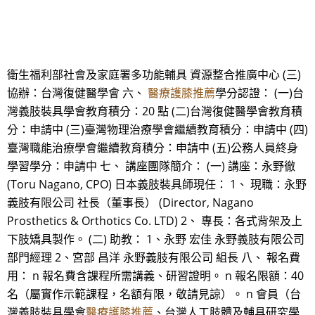
衛生福利部社會及家庭署多功能輔具 資源整合推廣中心 (三)
協辦：台灣復健醫學會 六、
醫療護膝推薦
學分認證： (一)台
灣義肢裝具學會教育積分：20 點 (二)台灣復健醫學會教育積
分：申請中 (三)臺灣物理治療學會繼續教育積分：申請中 (四)
臺灣職能治療學會繼續教育積分：申請中 (五)公務人員終身
學習學分：申請中 七、 講座團隊簡介： (一) 講座：永野徹
(Toru Nagano, CPO) 日本義肢裝具師現任： 1、 現職：永野
義肢有限公司 社長（董事長） (Director, Nagano
Prosthetics & Orthotics Co. LTD) 2、 專長：各式背架及上
下肢矯具製作。 (二) 助教： 1、永野 宏佳 永野義肢有限公司
部門經理 2、宮部 昌洋 永野義肢有限公司 組長 八、 報名費
用： n 報名費含課程所需講義、研習證明。 n 報名限額：40
名（屬實作示範課程，名額有限，敬請見諒）。 n 會員（台
灣義肢裝具學會
醫療護膝推薦
、台灣人工肢體及輔具研究學