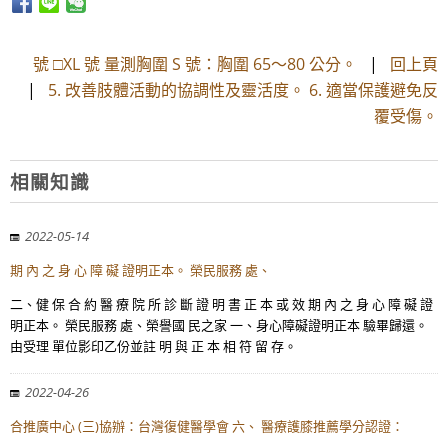
號 □XL 號 量測胸圍 S 號：胸圍 65～80 公分。
|
回上頁
|
5. 改善肢體活動的協調性及靈活度。 6. 適當保護避免反
覆受傷。
相關知識
2022-05-14
期 內 之 身 心 障 礙 證明正本。 榮民服務 處、
二、健 保 合 約 醫 療 院 所 診 斷 證 明 書 正 本 或 效 期 內 之 身 心 障 礙 證
明正本。 榮民服務 處、榮譽國 民之家 一、身心障礙證明正本 驗畢歸還。
由受理 單位影印乙份並註 明 與 正 本 相 符 留 存。
2022-04-26
合推廣中心 (三)協辦：台灣復健醫學會 六、 醫療護膝推薦學分認證：