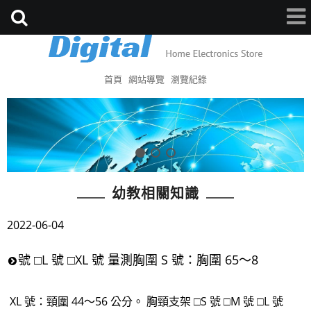
首頁
網站導覽
瀏覽紀錄
幼教相關知識
2022-06-04
號 □L 號 □XL 號 量測胸圍 S 號：胸圍 65～8
XL 號：頸圍 44～56 公分。 胸頸支架 □S 號 □M 號 □L 號