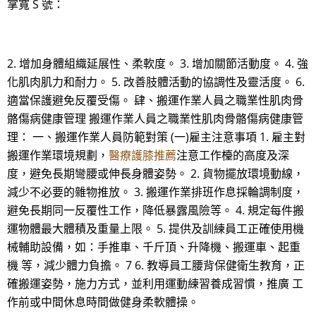
掌寬 S 號：
2. 增加身體組織延展性、柔軟度。 3. 增加關節活動度。 4. 強
化肌肉肌力和耐力。 5. 改善肢體活動的協調性及靈活度。 6.
適當保護避免反覆受傷。 肆、搬運作業人員之職業性肌肉骨
骼傷病健康管理 搬運作業人員之職業性肌肉骨骼傷病健康管
理： 一、搬運作業人員防範對策 (一)雇主注意事項 1. 雇主對
搬運作業環境規劃，
醫療護膝推薦
注意工作檯的高度及深
度，避免長期彎腰或伸長身體姿勢。 2. 貨物擺放環境動線，
減少不必要的雜物推放。 3. 搬運作業排班作息採輪調制度，
避免長期同一反覆性工作，降低暴露風險等。 4. 規定每件搬
運物體最大體積及重量上限。 5. 提供及訓練員工正確使用機
械輔助設備，如：手推車、千斤頂、升降機、搬運車、起重
機 等，減少體力負擔。 7 6. 教導員工腰背保健衛生教育，正
確搬運姿勢，施力方式，並利用運動練習養成習慣，推廣 工
作前或中間休息時間做健身柔軟體操。