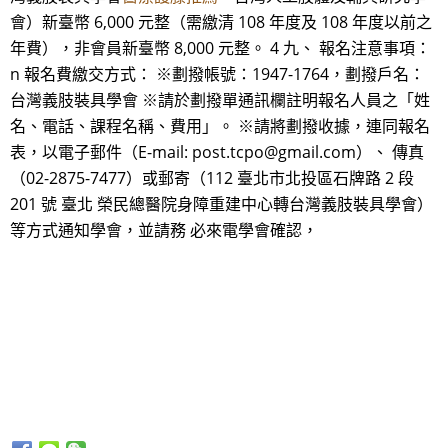
會）新臺幣 6,000 元整（需繳清 108 年度及 108 年度以前之
年費），非會員新臺幣 8,000 元整。 4 九、 報名注意事項：
n 報名費繳交方式： ※劃撥帳號：1947-1764，劃撥戶名：
台灣義肢裝具學會 ※請於劃撥單通訊欄註明報名人員之「姓
名、電話、課程名稱、費用」。 ※請將劃撥收據，連同報名
表，以電子郵件（E-mail: post.tcpo@gmail.com）、 傳真
（02-2875-7477）或郵寄（112 臺北市北投區石牌路 2 段
201 號 臺北 榮民總醫院身障重建中心轉台灣義肢裝具學會）
等方式通知學會，並請務 必來電學會確認，