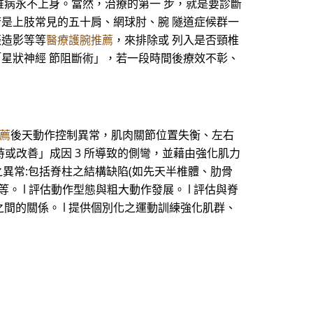
椎病永不上身。當然，治療的第一 步，就是要診斷
若是上肢常見的五十肩、網球肘、腕 隧道症候群一
振造影等等
醫療護腕推薦
，來排除或 列入是否頸椎
「星狀神經 節阻斷術」，若一段時間後療效不彰、
薦
後天動作控制異常，肌肉關節位置失衡、左右
持或改善」成因 3 所導致的側彎，並藉由強化肌力
構之異常:包括脊柱之結構缺陷(如先天半椎體、肋骨
 l 評估動作型態與粗大動作發展。 l 評估與脊
之間的關係。 l 提供個別化之運動訓練強化肌群、