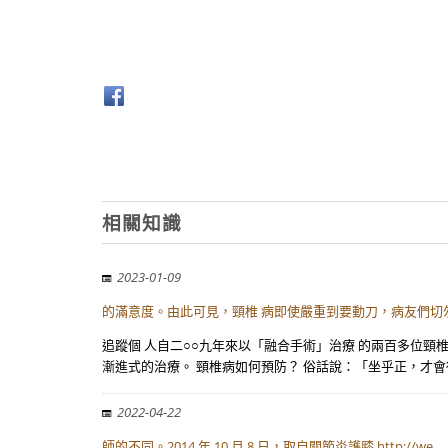
相關知識
2023-01-09
的滿意度。由此可見，頸椎 病即使嚴重到要動刀，病友們切勿
追蹤個 人自二○○九年來以「融合手術」治療 的兩百多位頸
漸進式的治療。 頸椎病如何預防？ 俗話說：「坐乎正，才會
2022-04-22
師的不同。2014 年 10 月 8 日，取自關節炎護膝 http://we