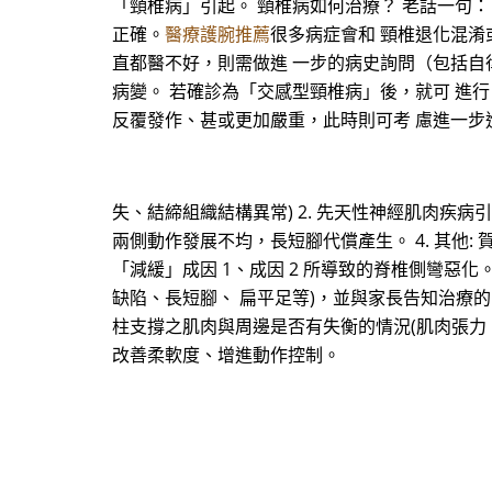
「頸椎病」引起。 頸椎病如何治療？ 老話一句
正確。
醫療護腕推薦
很多病症會和 頸椎退化混淆
直都醫不好，則需做進 一步的病史詢問（包括自
病變。 若確診為「交感型頸椎病」後，就可 進
反覆發作、甚或更加嚴重，此時則可考 慮進一步
失、結締組織結構異常) 2. 先天性神經肌肉疾病
兩側動作發展不均，長短腳代償產生。 4. 其他
「減緩」成因 1、成因 2 所導致的脊椎側彎惡化
缺陷、長短腳、 扁平足等)，並與家長告知治療的限
柱支撐之肌肉與周邊是否有失衡的情況(肌肉張力、
改善柔軟度、增進動作控制。