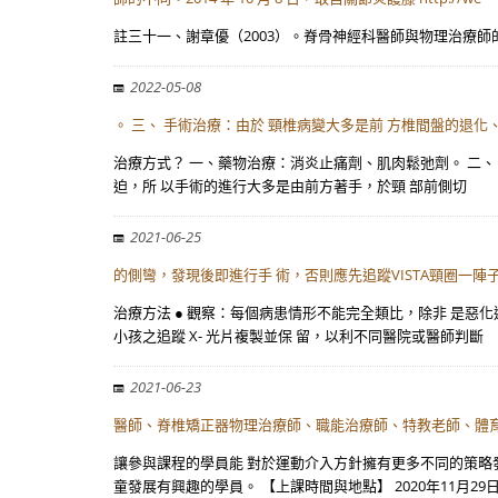
註三十一、謝章優（2003）。脊骨神經科醫師與物理治療師的不同。2014 年 10
2022-05-08
。 三、 手術治療：由於 頸椎病變大多是前 方椎間盤的退化
治療方式？ 一、藥物治療：消炎止痛劑、肌肉鬆弛劑。 二、
迫，所 以手術的進行大多是由前方著手，於頸 部前側切
2021-06-25
的側彎，發現後即進行手 術，否則應先追蹤VISTA頸圈一陣
治療方法 ● 觀察：每個病患情形不能完全類比，除非 是惡
小孩之追蹤 X- 光片複製並保 留，以利不同醫院或醫師判斷
2021-06-23
醫師、脊椎矯正器物理治療師、職能治療師、特教老師、體
讓參與課程的學員能 對於運動介入方針擁有更多不同的策略
童發展有興趣的學員。 【上課時間與地點】 2020年11月29日