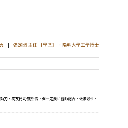
頁
|
張定國 主任 【學歷】 ・陽明大學工學博士
要動刀，病友們切勿驚 慌，但一定要和醫師配合，做階段性、