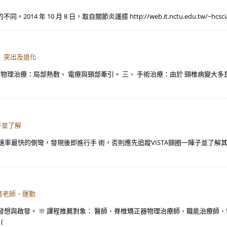
 月 8 日，取自關節炎護膝 http://web.it.nctu.edu.tw/~hcsci/hospit
、 突出及退化
 物理治療：局部熱敷、 電療與頸部牽引。 三、 手術治療：由於 頸椎病變大多
子並了解
化速率最快的側彎，發現後即進行手 術，否則應先追蹤VISTA頸圈一陣子並了解
育老師、運動
發想與啟發。 ※ 課程推薦對象： 醫師、脊椎矯正器物理治療師、職能治療師
(