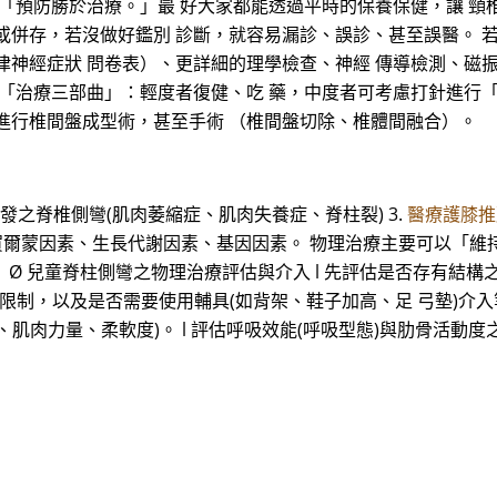
：「預防勝於治療。」最 好大家都能透過平時的保養保健，讓 頸
或併存，若沒做好鑑別 診斷，就容易漏診、誤診、甚至誤醫。 
律神經症狀 問卷表）、更詳細的理學檢查、神經 傳導檢測、磁
行「治療三部曲」：輕度者復健、吃 藥，中度者可考慮打針進行
進行椎間盤成型術，甚至手術 （椎間盤切除、椎體間融合）。
引發之脊椎側彎(肌肉萎縮症、肌肉失養症、脊柱裂) 3.
醫療護膝推
: 賀爾蒙因素、生長代謝因素、基因因素。 物理治療主要可以「維
。 Ø 兒童脊柱側彎之物理治療評估與介入 l 先評估是否存有結
制，以及是否需要使用輔具(如背架、鞋子加高、足 弓墊)介入等。
肌肉力量、柔軟度)。 l 評估呼吸效能(呼吸型態)與肋骨活動度