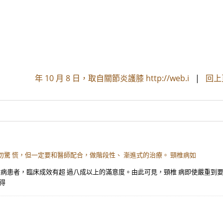
年 10 月 8 日，取自關節炎護膝 http://web.i
|
回上
驚 慌，但一定要和醫師配合，做階段性、 漸進式的治療。 頸椎病如
椎病患者，臨床成效有超 過八成以上的滿意度。由此可見，頸椎 病即使嚴重到
得