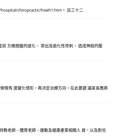
al/chiropractic/hsieh1.htm。 註三十二
是前 方椎間盤的退化、 突出及退化性骨刺， 造成神經的壓
其側彎角 度變化情形，再決定治療方向。在此要建 議家長應將
、特教老師、體育老師、運動及健康產業相關人 員，以及對兒