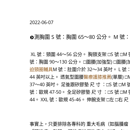
2022-06-07
測胸圍 S 號：胸圍 65～80 公分。 M 號：
XL 號：頸圍 44～56 公分。 胸頸支架 □S 號 □M 
號：胸圍 90～130 公分。 □圍腰(加強型) □圍腰(加強
迫頸圈輔具
M 號：肚圍介於 32～34 英吋。 L 號
44 英吋以上。 透氣型圍腰
醫療護膝推薦
(單層) 
37～40 英吋。 足後跟矽膠墊 尺 寸 ：□S 號 □M 號 
號：歐規 47-50。 全足矽膠墊 尺 寸 ：□S 號 □M 號 
44。 XXL 號：歐規 45-46。 伸腕支架 □左 □右 尺
事實上，只要排除各專科的 重大毛病（如腦腫瘤