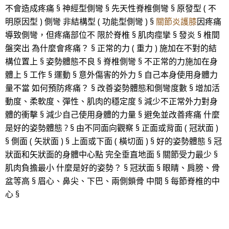
不會造成疼痛 § 神經型側彎 § 先天性脊椎側彎 § 原發型 ( 不
明原因型 ) 側彎 非結構型 ( 功能型側彎 ) §
關節炎護膝
因疼痛
導致側彎，但疼痛部位不 限於脊椎 § 肌肉痙攣 § 發炎 § 椎間
盤突出 為什麼會疼痛？ § 正常的力 ( 重力 ) 施加在不對的結
構位置上 § 姿勢體態不良 § 脊椎側彎 § 不正常的力施加在身
體上 § 工作 § 運動 § 意外傷害的外力 § 自己本身使用身體力
量不當 如何預防疼痛？ § 改善姿勢體態和側彎度數 § 增加活
動度、柔軟度、彈性、肌肉的穩定度 § 減少不正常外力對身
體的衝擊 § 減少自己使用身體的力量 § 避免並改善疼痛 什麼
是好的姿勢體態 ? § 由不同面向觀察 § 正面或背面 ( 冠狀面 )
§ 側面 ( 矢狀面 ) § 上面或下面 ( 橫切面 ) § 好的姿勢體態 § 冠
狀面和矢狀面的身體中心點 完全垂直地面 § 關節受力最少 §
肌肉負擔最小 什麼是好的姿勢？ § 冠狀面 § 眼睛、肩膀、骨
盆等高 § 眉心、鼻尖、下巴、兩側鎖骨 中間 § 每節脊椎的中
心 §