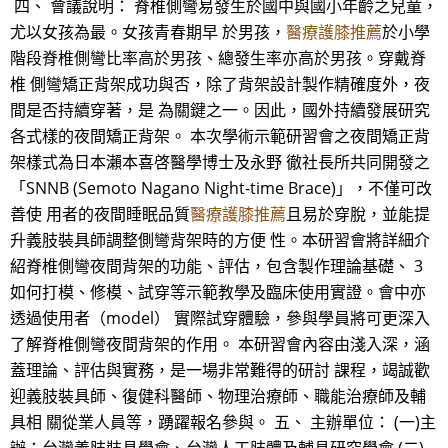
四、 會議說明： 脊椎側彎易發生於國中與國小年齡之兒童，
尤以女孩為最。女孩青春期早 於男孩，
醫療護膝推薦
於小學
階段脊椎側彎比率高於男孩、總發生率亦高於男孩。穿戴脊
椎 側彎矯正背架成功與否，除了背架設計製作精確度外，夜
間是否持續穿著，是 為關鍵之一。因此，國外持續發展研究
各式樣的夜間矯正背架。 本次學術示範研習會之夜間矯正背
架樣式為日本瀨本喜啓醫學博士及永野 徹社長所共同開發之
「SNNB (Semoto Nagano Night-time Brace)」，不僅可改
善使 用者的夜間睡眠品質
醫療護膝推薦
且易於穿脫，並能提
升義肢裝具師調整側彎背架時的方便 性。本研習會將詳細介
紹脊椎側彎夜間背架的功能、評估，包含製作理論基礎、 3
如何打模、修模、試穿等示範教學及臨床使用實證。會中亦
透過使用者（model） 實際試穿體驗，參與學員將可更深入
了解脊椎側彎夜間背架的作用。 本研習會內容由淺入深，涵
蓋理論、評估與實務，是一場非常難得的研討 課程，竭誠歡
迎義肢裝具師、復健科醫師、物理治療師、職能治療師及輔
具相 關從業人員等，踴躍報名參與。 五、 主辦單位： (一)主