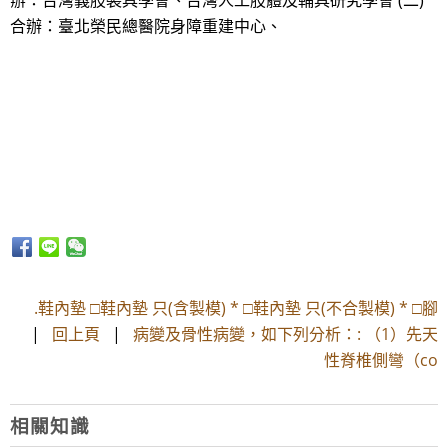
辦：台灣義肢裝具學會、台灣人工肢體及輔具研究學會 (二)
合辦：臺北榮民總醫院身障重建中心、
.鞋內墊 □鞋內墊 只(含製模) * □鞋內墊 只(不合製模) * □腳
|
回上頁
|
病變及骨性病變，如下列分析：: （1）先天
性脊椎側彎（co
相關知識