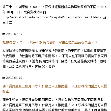
註三十一、謝章優（2003）。脊骨神經科醫師與物理治療師的不同。2014
年 10 月 8 日，取自脊椎矯正器
http://web.it.nctu.edu.tw/~hcsci/hospital/chiropractic/hsieh1.htm。 註
三十二
2022-03-29
扭轉腰 部。 2. 不可以在不對稱的姿勢下拿東西拉東西或提東西。 3.
3. 搬運貨物的正確動作 1. 搬重物或撿取地面上的東西時，以彎曲膝蓋蹲下
取代彎腰；抬放重物時不可扭轉腰 部。 2. 不可以在不對稱的姿勢下拿東西
拉東西或提東西。 3. 避免長時間維持同一姿勢，任何靜態姿勢維持一段時
間，該部位肌肉容易引起疲 勞，姿勢
2022-03-19
間，從兩週至三個月不等。 什麼是人工椎間盤？ 人工頸椎椎間盤是可以模
擬正
頸椎手術後，視情況需使用 頸圈固定，視植入物的不同而有不同配 戴時
間，從兩週至三個月不等。 什麼是人工椎間盤？ 人工頸椎椎間盤是可以模
擬正常頸椎椎 間盤的特殊裝置，接受椎間盤切除手術後， 將人工椎間盤植