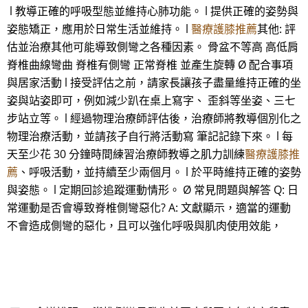
l 教導正確的呼吸型態並維持心肺功能。 l 提供正確的姿勢與
姿態矯正，應用於日常生活並維持。 l
醫療護膝推薦
其他: 評
估並治療其他可能導致側彎之各種因素。 骨盆不等高 高低肩
脊椎曲線彎曲 脊椎有側彎 正常脊椎 並產生旋轉 Ø 配合事項
與居家活動 l 接受評估之前，請家長讓孩子盡量維持正確的坐
姿與站姿即可，例如減少趴在桌上寫字、 歪斜等坐姿、三七
步站立等。 l 經過物理治療師評估後，治療師將教導個別化之
物理治療活動，並請孩子自行將活動寫 筆記記錄下來。 l 每
天至少花 30 分鐘時間練習治療師教導之肌力訓練
醫療護膝推
薦
、呼吸活動，並持續至少兩個月。 l 於平時維持正確的姿勢
與姿態。 l 定期回診追蹤運動情形。 Ø 常見問題與解答 Q: 日
常運動是否會導致脊椎側彎惡化? A: 文獻顯示，適當的運動
不會造成側彎的惡化，且可以強化呼吸與肌肉使用效能，