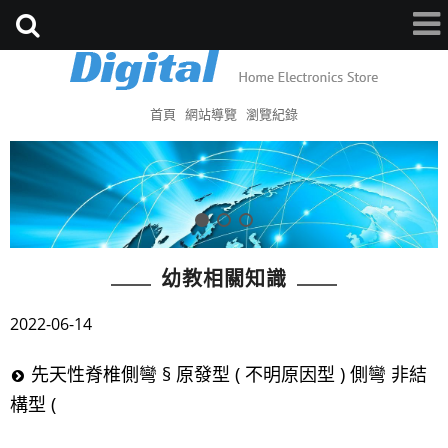
首頁
網站導覽
瀏覽紀錄
幼教相關知識
2022-06-14
先天性脊椎側彎 § 原發型 ( 不明原因型 ) 側彎 非結
構型 (