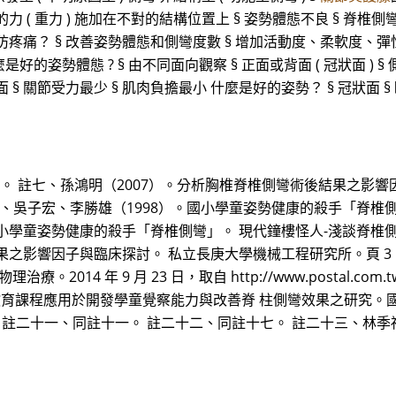
的力 ( 重力 ) 施加在不對的結構位置上 § 姿勢體態不良 § 脊椎側彎
防疼痛？ § 改善姿勢體態和側彎度數 § 增加活動度、柔軟度、
姿勢體態 ? § 由不同面向觀察 § 正面或背面 ( 冠狀面 ) § 側面 
 § 關節受力最少 § 肌肉負擔最小 什麼是好的姿勢？ § 冠狀面 
五。 註七、孫鴻明（2007）。分析胸椎脊椎側彎術後結果之影
、吳子宏、李勝雄（1998）。國小學童姿勢健康的殺手「脊椎側彎」。
小學童姿勢健康的殺手「脊椎側彎」。 現代鐘樓怪人-淺談脊椎側彎 8
果之影響因子與臨床探討。 私立長庚大學機械工程研究所。頁 3
2014 年 9 月 23 日，取自 http://www.postal.
動作教育課程應用於開發學童覺察能力與改善脊 柱側彎效果之研究。
 註二十一、同註十一。 註二十二、同註十七。 註二十三、林季福