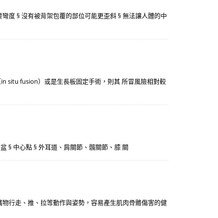
彎度 § 沒有被背架包覆的部位可能更歪斜 § 無法讓人體的中
situ fusion）或是生長板固定手術，則其 所冒風險相對較
 § 骨盆 § 中心點 § 外耳道、肩關節、髖關節、膝 關
攜物行走、推、拉等動作與姿勢，容易產生肌肉骨骼傷害的健