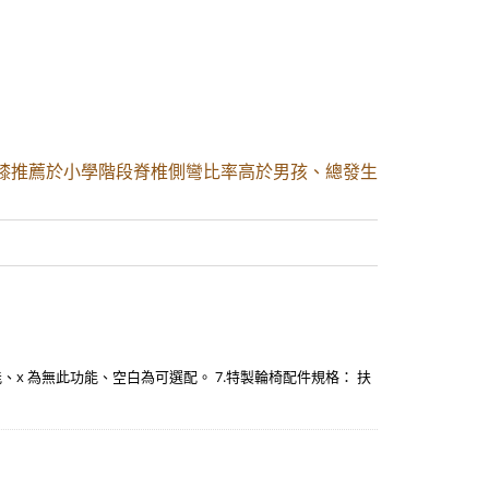
護膝推薦於小學階段脊椎側彎比率高於男孩、總發生
此功能、x 為無此功能、空白為可選配。 7.特製輪椅配件規格： 扶