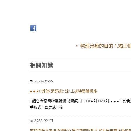
。 物理治療的目的 1.矯
相關知識
2021-04-05
● ● ● □其他(請詳述): 註: 上述特製輪椅座
□鋁合金高背特製輪椅 後輪尺寸：□14 吋 □20 吋 ● ● ●
手形式 □固定式 □後
2022-09-15
成的問題 § 無法改變對正確姿勢的認知 § 容易失去矯正後的