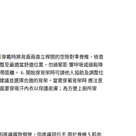
薦
穿戴時將背面兩直立桿間的空隙對準脊椎，檢查
調整至最適當舒適位置，勿過緊影 響呼吸或過鬆降
帶距離。 6. 開始穿背架時可請他人協助及調整位
建議並選擇合適的背架。當需穿著背架時 應注意
裡面要穿吸汗內衣以保護皮膚；為方便上廁所穿
因疼痛導致側彎，但疼痛部位不 限於脊椎 § 肌肉