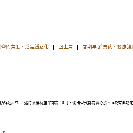
正側彎的角度，或延緩惡化
|
回上頁
|
春期早 於男孩，醫療
 □其他(請詳述): 註: 上述特製輪椅座深都為 16 吋、後輪型式都為實心胎。 ●為有
效果