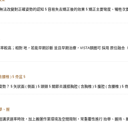
無法改變對正確姿勢的認知 § 容易失去矯正後的效果 § 矯正主要彎度、犧牲次要
且
高；相對 地，若能早期診斷 並且早期治療，VISTA頸圈可 採用 原位融合（in 
含腰椎 ) § 骨盆 §
§ 矢狀面 ( 側面 ) § 頭頸 § 關節炎護膝胸腔 ( 含胸椎 ) § 腹腔 ( 含腰椎 )
舉、握
程講求速率時效，加上搬運作業環境及空間限制，常重覆性進行 抬舉、握持、