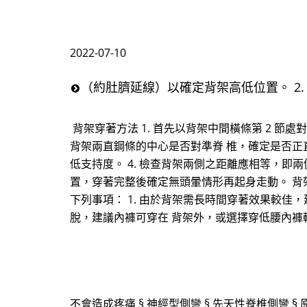
2022-07-10
（約肚臍延線）以確定背架高低位置。 2
背架穿著方法 1. 首先以背架中間橫條第 2 節
背架兩直鋼條的中心是否對準脊 椎，確定是否正
低支持度。 4. 檢查背架兩側之距離應相等，即兩
置，穿著完整後確定無頭暈情形再起身走動。 背
下列事項： 1. 由於背架需長時間穿著效果較
脫，建議內褲可穿在 背架外，或選擇穿低腰內褲
不會造成疼痛 § 神經型側彎 § 先天性脊椎側彎 § 原發