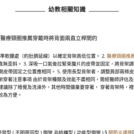
幼教相關知識
. 醫療頸圈推薦穿戴時將背面兩直立桿間的
處對準軟腰處（約肚臍延線）以確定背架高低位置。 2.
醫療頸圈推
直無歪斜。 3. 深吸一口氣後拉緊束腹片的皮帶並固定，將背架
側皮帶固定之位置應相同。 5. 使用長型背架者，調整肩部兩條皮
架穿著注意事項 由於背架種類及效能不盡相同，需經醫師評估及
佳，建議除了睡覺及洗澡外，其他時間儘量要穿著， 穿著背架時，
較為方便。
型 ( 不明原因型 ) 側彎 非結構型 ( 功能型側彎 ) §
關節炎護膝