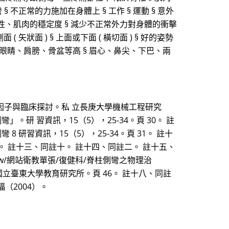
 § 不正常的力施加在身體上 § 工作 § 運動 § 意外
彈性、肌肉的穩定度 § 減少不正常外力對身體的衝擊
( 矢狀面 ) § 上面或下面 ( 橫切面 ) § 好的姿勢
§ 眼睛、肩膀、骨盆等高 § 眉心、鼻尖、下巴、兩
響因子與臨床探討。私 立長庚大學機械工程研究
研 習資訊，15（5），25-34。頁 30。 註
 研習資訊，15（5），25-34。頁 31。 註十
。 註十三、同註十。 註十四、同註二。 註十五、
com.tw/網站衛教單張/復健科/脊柱側彎之物理治
國立臺東大學教育研究所。頁 46。 註十八、同註
（2004）。