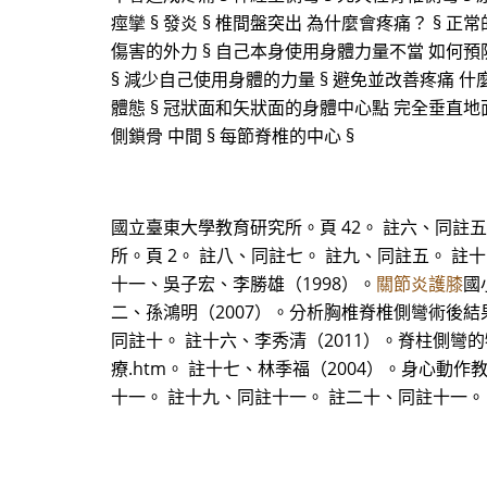
痙攣 § 發炎 § 椎間盤突出 為什麼會疼痛？ § 正常
傷害的外力 § 自己本身使用身體力量不當 如何預
§ 減少自己使用身體的力量 § 避免並改善疼痛 什麼是好的
體態 § 冠狀面和矢狀面的身體中心點 完全垂直地面
側鎖骨 中間 § 每節脊椎的中心 §
國立臺東大學教育研究所。頁 42。 註六、同註
所。頁 2。 註八、同註七。 註九、同註五。 註十
十一、吳子宏、李勝雄（1998）。
關節炎護膝
國
二、孫鴻明（2007）。分析胸椎脊椎側彎術後結
同註十。 註十六、李秀清（2011）。脊柱側彎的物理治療。
療.htm。 註十七、林季福（2004）。身心
十一。 註十九、同註十一。 註二十、同註十一。