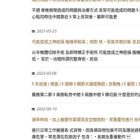
不適 脊椎側彎造成的問題與治療方式 背架可能造成的問題 § 
心點同時往中間靠近 § 穿上背架後，軀幹可能更
2021-05-25
可能造成之神經損 傷機率較高；相對 地，若能早期診斷 並
以半椎體切除手術 及即時矯正手術所 可能造成之神經損 傷機率較
低。 至於，坊間所謂的整脊術、民俗
2023-03-06
§ 矢狀面 ( 側面 ) § 頭頸 § 關節炎護膝胸腔 ( 含胸椎 ) § 腹腔 ( 
薦椎第二節 § 兩側恥骨中間 § 兩腿中間 § 橫切面 什麼是好的姿勢？ 
2022-06-10
速率時效，加上搬運作業環境及空間限制，常重覆性進行 抬
進行日常工作搬運各 式貨物，因各類貨物包裝不同及運送過
康危害，常見潛在危險因子 包含： • 長期及重複動作 