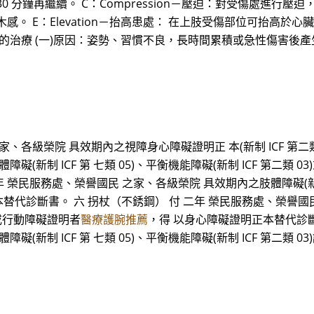
30 分鐘再繼續。 C：Compression－壓迫：對受傷處進
感。 E：Elevation－抬高患處： 在上肢受傷部位可抬高
害的治療 (一)原因：姿勢、習慣不良，長時間累積或急性傷害後
、各級榮院 具效期內之視障身心障礙證明正 本(新制 ICF 第二類 0
(新制 ICF 第 七類 05)、平衡機能障礙(新制 ICF 第二類
 榮民服務處、榮譽國民 之家、各級榮院 具效期內之肢體障礙(新制 IC
替代診斷書。 六 拐杖（不銹鋼） 付 二年 榮民服務處、榮譽國民
3)或行動障礙證明者
醫療護腕推薦
，得 以身心障礙證明正本替代診斷
(新制 ICF 第 七類 05)、平衡機能障礙(新制 ICF 第二類