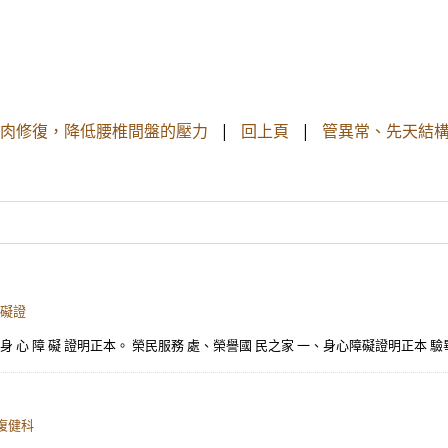
傷肌肉修復，降低腰椎間盤的壓力
|
回上頁
|
管異常、先天結構
障礙證
 期 內 之 身 心 障 礙 證明正本。 榮民服務 處、榮譽國 民之家 一、身心障礙證明正本
復健科