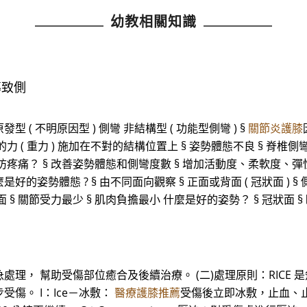
幼教相關知識
導致側
型 ( 不明原因型 ) 側彎 非結構型 ( 功能型側彎 ) §
關節炎護膝
的力 ( 重力 ) 施加在不對的結構位置上 § 姿勢體態不良 § 脊椎側彎
防疼痛？ § 改善姿勢體態和側彎度數 § 增加活動度、柔軟度、
姿勢體態 ? § 由不同面向觀察 § 正面或背面 ( 冠狀面 ) § 側面 
 § 關節受力最少 § 肌肉負擔最小 什麼是好的姿勢？ § 冠狀面 
， 幫助受傷部位癒合及後續治療。 (二)處理原則：RICE 是
傷。 I：Ice－冰敷：
醫療護膝推薦
受傷後立即冰敷，止血、止