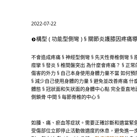
2022-07-22
構型 ( 功能型側彎 ) § 關節炎護膝因疼痛
不會造成疼痛 § 神經型側彎 § 先天性脊椎側彎 § 原發
痙攣 § 發炎 § 椎間盤突出 為什麼會疼痛？ § 正常
傷害的外力 § 自己本身使用身體力量不當 如何預
§ 減少自己使用身體的力量 § 避免並改善疼痛 什麼是好的
體態 § 冠狀面和矢狀面的身體中心點 完全垂直地面
側鎖骨 中間 § 每節脊椎的中心 §
如腫、痛、瘀血等症狀。需要正確診斷和適當緊急處理
受傷部位立即停止活動做適度的休息，避免進一步受