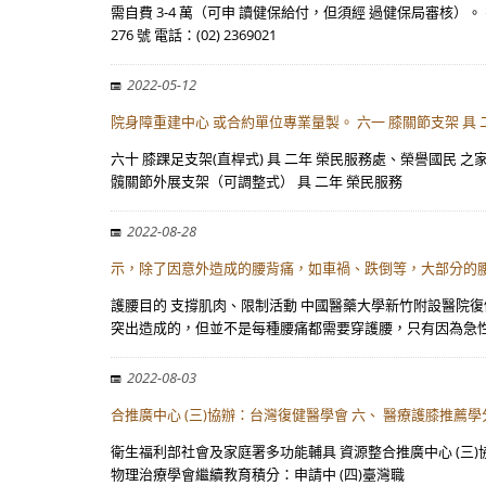
需自費 3-4 萬（可申 讀健保給付，但須經 過健保局審核
276 號 電話：(02) 2369021
2022-05-12
院身障重建中心 或合約單位專業量製。 六一 膝關節支架 具 
六十 膝踝足支架(直桿式) 具 二年 榮民服務處、榮譽國民 
髖關節外展支架（可調整式） 具 二年 榮民服務
2022-08-28
示，除了因意外造成的腰背痛，如車禍、跌倒等，大部分的
護腰目的 支撐肌肉、限制活動 中國醫藥大學新竹附設醫院
突出造成的，但並不是每種腰痛都需要穿護腰，只有因為急
2022-08-03
合推廣中心 (三)協辦：台灣復健醫學會 六、 醫療護膝推薦
衛生福利部社會及家庭署多功能輔具 資源整合推廣中心 (三)協
物理治療學會繼續教育積分：申請中 (四)臺灣職