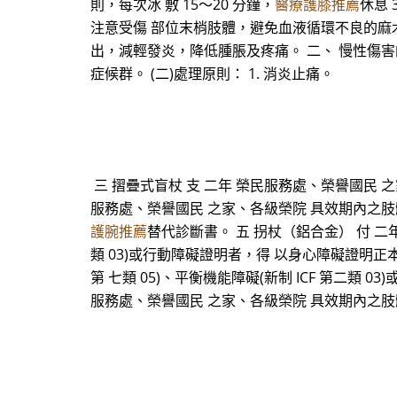
則，每次冰 敷 15～20 分鐘，
醫療護膝推薦
休息 
注意受傷 部位末梢肢體，避免血液循環不良的麻木
出，減輕發炎，降低腫脹及疼痛。 二、 慢性傷
症候群。 (二)處理原則： 1. 消炎止痛。
三 摺疊式盲杖 支 二年 榮民服務處、榮譽國民 之家
服務處、榮譽國民 之家、各級榮院 具效期內之肢體障礙
護腕推薦
替代診斷書。 五 拐杖（鋁合金） 付 二年
類 03)或行動障礙證明者，得 以身心障礙證明正本
第 七類 05)、平衡機能障礙(新制 ICF 第二類 0
服務處、榮譽國民 之家、各級榮院 具效期內之肢體障礙