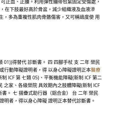
行壓迫，可止血、止腫。利用彈性繃帶包紮固定受傷處，
於心臟，在下肢最好高於骨盆，減少組織液及血液滲
產生，多為重複性肌肉骨骼傷害，又可稱過度使 用
1))得替代 診斷書。 四 四腳手杖 支 二年 榮民
 03)或行動障礙證明者，得 以身心障礙證明正本
醫療
F 第 七類 05)、平衡機能障礙(新制 ICF 第二
 之家、各級榮院 具效期內之肢體障礙(新制 ICF
書。 七 摺疊式助行器（鋁合金） 台 二年 榮民
 03)證明者，得以身心障礙 證明正本替代診斷書。