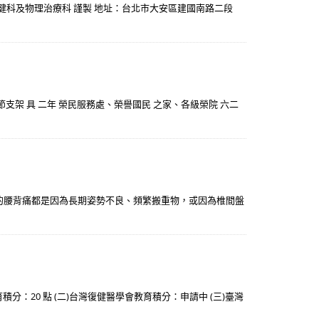
 復健科及物理治療科 謹製 地址：台北市大安區建國南路二段
節支架 具 二年 榮民服務處、榮譽國民 之家、各級榮院 六二
的腰背痛都是因為長期姿勢不良、頻繁搬重物，或因為椎間盤
分：20 點 (二)台灣復健醫學會教育積分：申請中 (三)臺灣