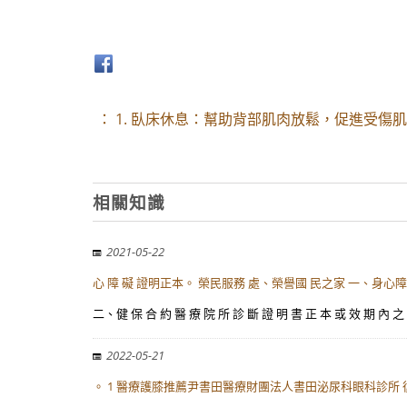
： 1. 臥床休息：幫助背部肌肉放鬆，促進受
相關知識
2021-05-22
心 障 礙 證明正本。 榮民服務 處、榮譽國 民之家 一、身心
二、健 保 合 約 醫 療 院 所 診 斷 證 明 書 正 本 或 效
2022-05-21
。 1 醫療護膝推薦尹書田醫療財團法人書田泌尿科眼科診所 