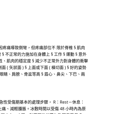
因疼痛導致側彎，但疼痛部位不 限於脊椎 § 肌肉
 § 不正常的力施加在身體上 § 工作 § 運動 § 意外
彈性、肌肉的穩定度 § 減少不正常外力對身體的衝擊
( 矢狀面 ) § 上面或下面 ( 橫切面 ) § 好的姿勢
§ 眼睛、肩膀、骨盆等高 § 眉心、鼻尖、下巴、兩
急性受傷期基本的處理步驟， R：Rest－休息：
痛、減輕腫脹。冰敷時間以受傷 48 小時內為原