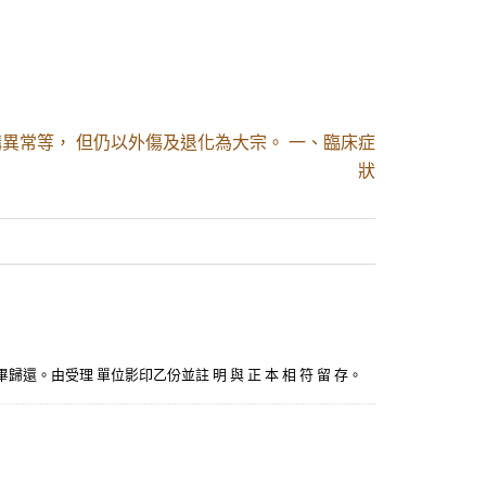
異常等， 但仍以外傷及退化為大宗。 一、臨床症
狀
 驗畢歸還。由受理 單位影印乙份並註 明 與 正 本 相 符 留 存。