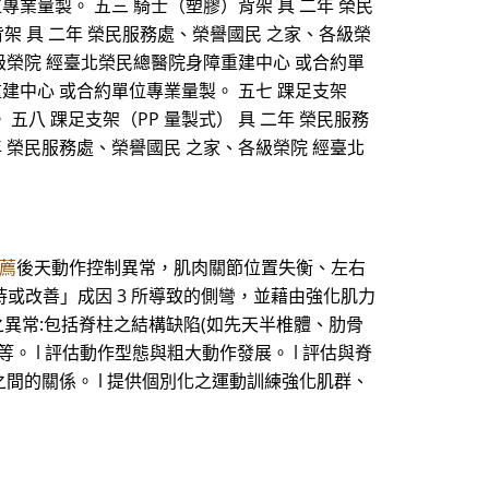
專業量製。 五三 騎士（塑膠）背架 具 二年 榮民
架 具 二年 榮民服務處、榮譽國民 之家、各級榮
各級榮院 經臺北榮民總醫院身障重建中心 或合約單
重建中心 或合約單位專業量製。 五七 踝足支架
五八 踝足支架（PP 量製式） 具 二年 榮民服務
年 榮民服務處、榮譽國民 之家、各級榮院 經臺北
薦
後天動作控制異常，肌肉關節位置失衡、左右
持或改善」成因 3 所導致的側彎，並藉由強化肌力
構之異常:包括脊柱之結構缺陷(如先天半椎體、肋骨
 l 評估動作型態與粗大動作發展。 l 評估與脊
之間的關係。 l 提供個別化之運動訓練強化肌群、