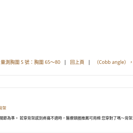
 號 量測胸圍 S 號：胸圍 65～80
|
回上頁
|
（Cobb angl
背架
節為準。 若穿背架感到疼痛不適時，醫療頸圈推薦可用棉 您穿對了嗎～背架正