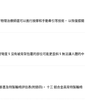
物理治療師還可以進行按摩和手動牽引等技術， 以恢復膝關
彎度 § 沒有被背架包覆的部位可能更歪斜 § 無法讓人體的中
斷書及特製輪椅評估表(附錄四)。 十三 鋁合金高背特製輪椅