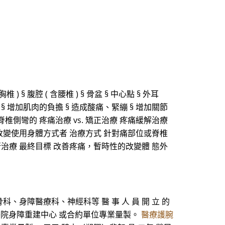
胸椎 ) § 腹腔 ( 含腰椎 ) § 骨盆 § 中心點 § 外耳
 § 增加肌肉的負擔 § 造成酸痛、緊繃 § 增加關節
脊椎側彎的 疼痛治療 vs. 矯正治療 疼痛緩解治療
願改變使用身體方式者 治療方式 針對痛部位或脊椎
行治療 最終目標 改善疼痛，暫時性的改變體 態外
、身障醫療科、神經科等 醫 事 人 員 開 立 的
榮民總醫院身障重建中心 或合約單位專業量製。
醫療護腕