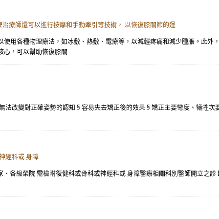
理治療師還可以進行按摩和手動牽引等技術， 以恢復膝關節的運
以使用各種物理療法，如冰敷、熱敷、電療等，以減輕疼痛和減少腫脹。此外，
核心，可以幫助恢復膝關
無法改變對正確姿勢的認知 § 容易失去矯正後的效果 § 矯正主要彎度、犧牲次要
神經科或 身障
之家、各級榮院 需檢附復健科或骨科或神經科或 身障醫療相關科別醫師開立之診 