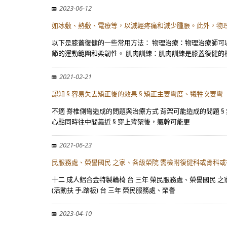
2023-06-12
如冰敷、熱敷、電療等，以減輕疼痛和減少腫脹。此外，物
以下是膝蓋復健的一些常用方法： 物理治療：物理治療師可
節的運動範圍和柔韌性。 肌肉訓練：肌肉訓練是膝蓋復健的
2021-02-21
認知 § 容易失去矯正後的效果 § 矯正主要彎度、犧牲次要彎
不適 脊椎側彎造成的問題與治療方式 背架可能造成的問題 § 
心點同時往中間靠近 § 穿上背架後，軀幹可能更
2021-06-23
民服務處、榮譽國民 之家、各級榮院 需檢附復健科或骨科或
十二 成人鋁合金特製輪椅 台 三年 榮民服務處、榮譽國民 
(活動扶 手,踏板) 台 三年 榮民服務處、榮譽
2023-04-10