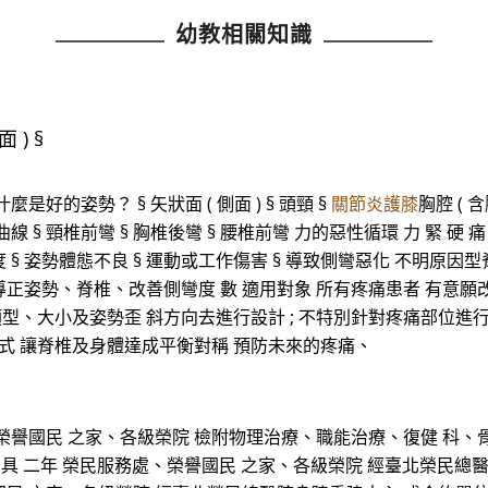
幼教相關知識
 ) §
麼是好的姿勢？ § 矢狀面 ( 側面 ) § 頭頸 §
關節炎護膝
胸腔 ( 含
§ 頸椎前彎 § 胸椎後彎 § 腰椎前彎 力的惡性循環 力 緊 硬 痛
 § 姿勢體態不良 § 運動或工作傷害 § 導致側彎惡化 不明原因型
 導正姿勢、脊椎、改善側彎度 數 適用對象 所有疼痛患者 有意
類型、大小及姿勢歪 斜方向去進行設計 ; 不特別針對疼痛部位進
式 讓脊椎及身體達成平衡對稱 預防未來的疼痛、
榮譽國民 之家、各級榮院 檢附物理治療、職能治療、復健 科、骨科
SH 背架 具 二年 榮民服務處、榮譽國民 之家、各級榮院 經臺北