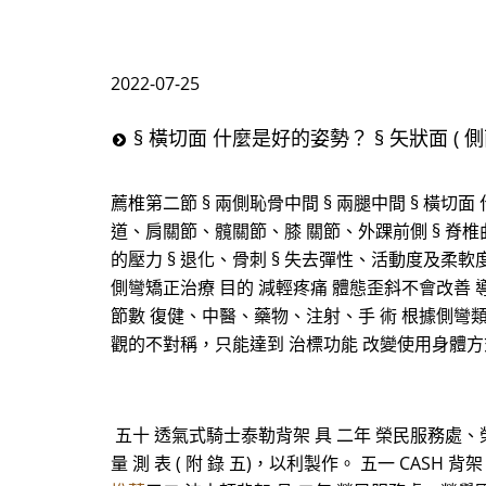
2022-07-25
§ 橫切面 什麼是好的姿勢？ § 矢狀面 ( 側面
薦椎第二節 § 兩側恥骨中間 § 兩腿中間 § 橫切面 什
道、肩關節、髖關節、膝 關節、外踝前側 § 脊椎曲線 
的壓力 § 退化、骨刺 § 失去彈性、活動度及柔軟度
側彎矯正治療 目的 減輕疼痛 體態歪斜不會改善
節數 復健、中醫、藥物、注射、手 術 根據側彎
觀的不對稱，只能達到 治標功能 改變使用身體方
五十 透氣式騎士泰勒背架 具 二年 榮民服務處、
量 測 表 ( 附 錄 五)，以利製作。 五一 CA