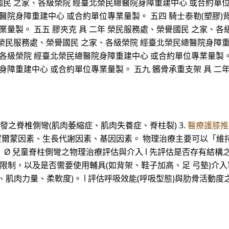
國民 之家、各級榮院 經臺北榮民總醫院身障重建中心 或合約單位
院身障重建中心 或合約單位專業量製。 五四 騎士泰勒(塑膠)背
業量製。 五五 膠夾克 具 二年 榮民服務處、榮譽國民 之家、
年 榮民服務處、榮譽國民 之家、各級榮院 經臺北榮民總醫院身障
、各級榮院 經臺北榮民總醫院身障重建中心 或合約單位專業量製。 
身障重建中心 或合約單位專業量製。 五九 髕骨承重支架 具 二
引發之脊椎側彎(肌肉萎縮症、肌肉失養症、脊柱裂) 3.
醫療護膝推
: 賀爾蒙因素、生長代謝因素、基因因素。 物理治療主要可以「維
。 Ø 兒童脊柱側彎之物理治療評估與介入 l 先評估是否存有結
制，以及是否需要使用輔具(如背架、鞋子加高、足 弓墊)介入等。
肌肉力量、柔軟度)。 l 評估呼吸效能(呼吸型態)與肋骨活動度