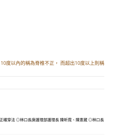
e），10度以內的稱為脊椎不正， 而超出10度以上則稱
確穿法 ◎林口長庚護理部護理長 陳昕霓、陳憲葳 ◎林口長