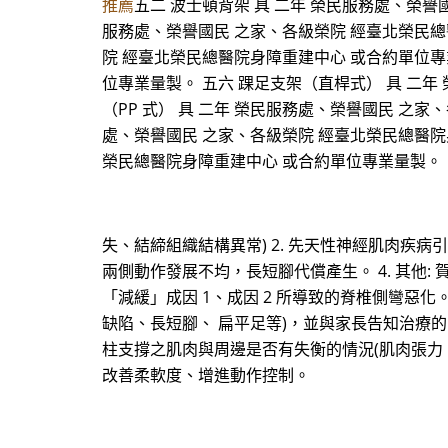
推薦
五二 波士頓背架 具 二年 榮民服務處、榮譽
服務處、榮譽國民 之家、各級榮院 經臺北榮民總醫
院 經臺北榮民總醫院身障重建中心 或合約單位專
位專業量製。 五六 踝足支架（直桿式） 具 二
（PP 式） 具 二年 榮民服務處、榮譽國民 之家
處、榮譽國民 之家、各級榮院 經臺北榮民總醫院
榮民總醫院身障重建中心 或合約單位專業量製。
失、結締組織結構異常) 2. 先天性神經肌肉疾病
兩側動作發展不均，長短腳代償產生。 4. 其他
「減緩」成因 1、成因 2 所導致的脊椎側彎惡化
缺陷、長短腳、 扁平足等)，並與家長告知治療的限
柱支撐之肌肉與周邊是否有失衡的情況(肌肉張力、
改善柔軟度、增進動作控制。