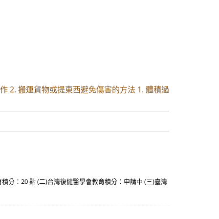
 2. 搬運貨物或提東西避免傷害的方法 1. 體積過
分：20 點 (二)台灣復健醫學會教育積分：申請中 (三)臺灣