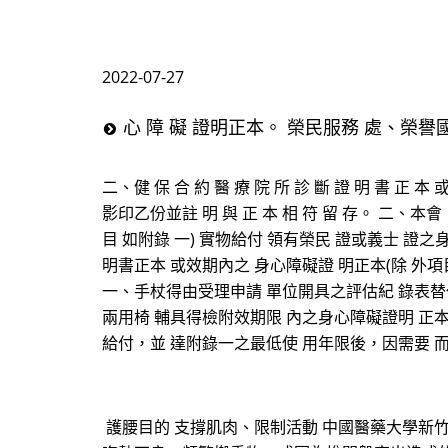
2022-07-27
心 障 礙 證明正本。 榮民服務 處、榮譽
二、健 保 合 約 醫 療 院 所 診 斷 證 明 書 
影印乙份並註 明 與 正 本 相 符 留 存。 二
目 如附錄 一) 實物給付 領有榮民 證或義士 證之身
明書正本 或效期內之 身心障礙證 明正本(除 外項
一、手杖得由受理申請 單位開具之評估紀 錄表替
兩用椅 輔具得檢附效期限 內之身心障礙證明 正本
給付，並 達附錄一之最低使 用年限後，因需要 
護腰目的 支撐肌肉、限制活動 中國醫藥大學新