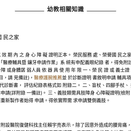
幼教相關知識
國 民之家
正 本 或 效 期 內 之 身 心 障 礙 證明正本。 榮民服務 處、榮譽
、本會「醫療輔具暨 鑲牙申請作業」系 統有申配義眼紀錄 者，得免附診
障 或身體孱 弱人員 依 器 具 使 用 年 限 一、榮 民 證 或 義
目，請 見備註)，
醫療護腕推薦
並 於診斷證明 書敘明申請 輔具
代診斷書， 評估紀錄表格式如 附錄二。 二、盲杖、四腳手杖、
申請(詳附錄 一備註)。 三、義肢類需具肢障身 心障礙證明(檢附
而重新製作者始得 申請。得依實際需 求申請雙側義肢。
竹附設醫院復健科找主任賴宇亮表示，除了因意外造成的腰背痛