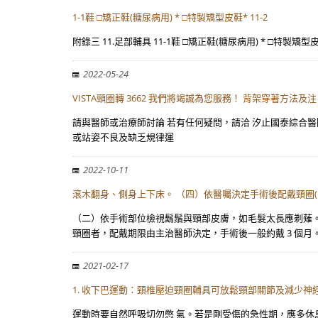
1-1鞋 □矯正鞋(糖尿病用) * □特製矯型皮鞋* 11-2
附錄三 11.足部輔具 11-1鞋 □矯正鞋(糖尿病用) * □特製矯型皮
2022-05-24
VISTA頸圈轉 3662 我們將竭誠為您服務！ 背架穿著方法及注
請與醫師或治療師討論 若有任何疑問，請洽 汐止國泰綜合醫院復健科
或站姿不良及缺乏規律運
2022-10-11
滾木翻身、側身上下床。 （四）依醫囑決定手術後配戴頸圈
（二）依手術部位檢視鬍鬚與頸部皮膚，如毛髮太長應剃薙。
頸圈者，配戴期限由主治醫師決定，手術後一般約戴 3 個月。
2021-02-17
1. 收下巴運動：頸椎壓迫頸圈輔具可放鬆頸部關節及減少神
運動時要自然呼吸切勿憋 氣。若是剛受傷的急性期，應多休息