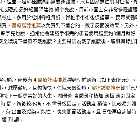
的，但並不是每種腰痛都需要穿護腰，只有因為急性肌肉拉傷、
軟式或硬式 最好經醫師建議 賴宇亮說，目前市面上有非常多種護
果較佳，多用於控制脊椎骨折，脊椎手術術後保護等。 民眾就醫
購買，
醫療護膝推薦
以免買到不適合的，戴了反而沒效果。另外
過，賴宇亮也說，通常他會建議手術完的患者使用護腰約3個月就
在安全環境下盡量不戴護腰？主要是因為戴了護腰後，腹肌與背肌
盤切除，術後有 4
醫療護膝推薦
種類型補骨術（如下表所 示）
小，減壓徹底，且恢復快，住院天數縮短，
醫療護膝推薦
幾乎已
接下一個更美好的人生。 補骨術 自體骨移植加 骨板.骨釘固定 
 手 術 時 間，術後較不痛，不 需骨板固定，活動度 稍佳，比較易
，有 出血及感染可能性， 喪失關節活動度，且 日後再度病變時會影
 響 判 讀。