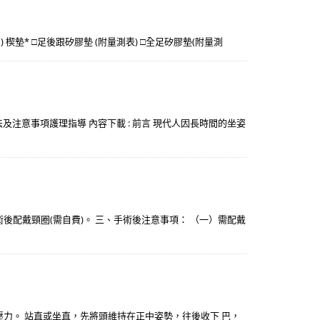
外(內) 楔墊* □足後跟矽膠墊 (附量測表) □全足矽膠墊(附量測
著方法及注意事項護理指導 內容下載 : 前言 現代人因長時間的坐姿
配戴頸圈(需自費)。 三、手術後注意事項： （一）需配戴
壓力。 站直或坐直，先將頭維持在正中姿勢，往後收下 巴，