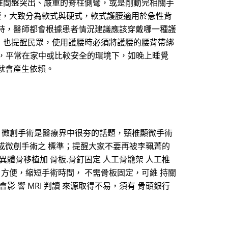
椎間盤突出、嚴重的脊柱側彎，或是剛動完相關手
腰，大致分為軟式與硬式，軟式護腰適用於急性背
時，醫師都會根據患者情況建議應該穿戴哪一種護
，也提醒民眾，使用護腰時必須將護腰的腰背帶綁
好，平常在家中或比較安全的環境下，如晚上睡覺
就會產生依賴。
。 微創手術是醫療界中很夯的話題，頸椎顯微手術
成微創手術之 標準；提醒大家不要再被李珮菁的
異體骨移植加 骨板.骨釘固定 人工骨籠架 人工椎
判讀 方便，縮短手術時間， 不需骨板固定，可維 持關
 響 MRI 判讀 來源取得不易，須有 骨頭銀行