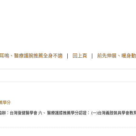
眩耳鳴、醫療護腕推薦全身不適
|
回上頁
|
前先伸展、暖身動作
推薦學分
辦：台灣復健醫學會 六、 醫療護膝推薦學分認證： (一)台灣義肢裝具學會教育積