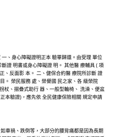
國 民之家 一、身心障礙證明正本 驗畢歸還。由受理 單位
斷證 明書或身心障礙證 明。 其他醫 療輔具 ( 項
士證 正、反面影 本。 二、健保合約醫 療院所診斷 證
項目。 榮民服務 處、榮譽國 民之家、各 級榮院
 拐杖、摺疊式助行 器、一般型輪椅、 洗澡、便盆
 正本驗證)，應先依 全民健康保險相關 規定申請
，如車禍、跌倒等，大部分的腰背痛都是因為長期