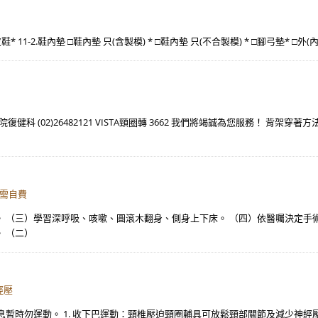
鞋* 11-2.鞋內墊 □鞋內墊 只(含製模) * □鞋內墊 只(不合製模) * □腳弓墊* □
 (02)26482121 VISTA頸圈轉 3662 我們將竭誠為您服務！ 背架穿
(需自費
 （三）學習深呼吸、咳嗽、圓滾木翻身、側身上下床。 （四）依醫囑決定手術後
 （二）
經壓
暫時勿運動。 1. 收下巴運動：頸椎壓迫頸圈輔具可放鬆頸部關節及減少神經