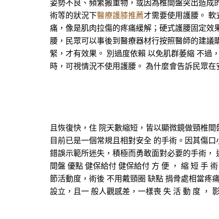
姿勢不良、頻繁搬重物，或因為椎間盤突出造成
術等的狀況下
醫療護膝推薦
才需要使用護腰。 
痛，像是肌肉拉傷的疼痛緩解；硬式護腰固定效
腰，民眾可以事後到醫療器材行按照醫師的建議
緊，才有效果。 別過度依賴 以免肌群萎縮 不
時，可視情況不使用護腰。 為什麼會告訴民眾
且恢復快，住 院天數縮短，皆以顯微鏡做頸椎間
目前已是一個常規且相對安全 的手術。因其傷口
錯誤示範所迷失，積極而勇敢面對必要的手術， 迎
間盤 優點 健保給付 健保給付 方 便 ， 縮 短
節活動度，術後 不用戴頸圈 缺點 捐骨處相當疼痛
設立，且一 般人觀感差，一樣喪 失 活 動 度 ， 影