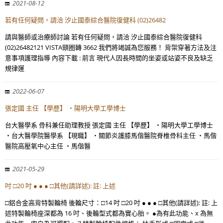
2021-08-12
若有任何疑問，請洽 汐止國泰綜合醫院復健科 (02)26482
請與醫師或治療師討論 若有任何疑問，請洽 汐止國泰綜合醫院復健科
(02)26482121 VISTA頸圈轉 3662 我們將竭誠為您服務！ 背架穿著方法及注
意事項護理指導 內容下載 : 前言 現代人因長時間的坐姿或站姿不良及缺乏
規律運
2022-06-07
張定國 主任 【學歷】 ・陽明大學工學博士
台大醫學系 骨科兼任助理教授 張定國 主任 【學歷】 ・陽明大學工學博士
・台大醫學院醫學系 【現職】 ・關節炎護膝馬偕醫院脊椎骨科主任 ・馬偕
醫院高壓氧中心主任 ・馬偕醫
2021-05-29
吋 □20 吋 ● ● ● □其他(請詳述): 註: 上述
□鋁合金高背特製輪椅 後輪尺寸：□14 吋 □20 吋 ● ● ● □其他(請詳述): 註: 上
述特製輪椅座深都為 16 吋、後輪型式都為實心胎。 ●為有此功能、x 為無