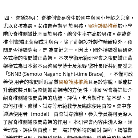
四、 會議說明： 脊椎側彎易發生於國中與國小年齡之兒童，
尤以女孩為最。女孩青春期早 於男孩，
醫療護膝推薦
於小學
階段脊椎側彎比率高於男孩、總發生率亦高於男孩。穿戴脊
椎 側彎矯正背架成功與否，除了背架設計製作精確度外，夜
間是否持續穿著，是 為關鍵之一。因此，國外持續發展研究
各式樣的夜間矯正背架。 本次學術示範研習會之夜間矯正背
架樣式為日本瀨本喜啓醫學博士及永野 徹社長所共同開發之
「SNNB (Semoto Nagano Night-time Brace)」，不僅可改
善使 用者的夜間睡眠品質
醫療護膝推薦
且易於穿脫，並能提
升義肢裝具師調整側彎背架時的方便 性。本研習會將詳細介
紹脊椎側彎夜間背架的功能、評估，包含製作理論基礎、 3
如何打模、修模、試穿等示範教學及臨床使用實證。會中亦
透過使用者（model） 實際試穿體驗，參與學員將可更深入
了解脊椎側彎夜間背架的作用。 本研習會內容由淺入深，涵
蓋理論、評估與實務，是一場非常難得的研討 課程，竭誠歡