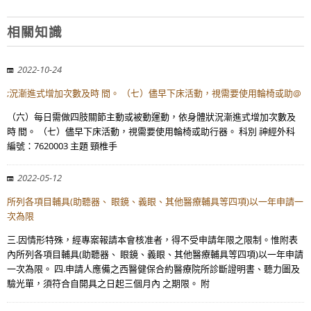
相關知識
2022-10-24
;況漸進式增加次數及時 間。 （七）儘早下床活動，視需要使用輪椅或助@
（六）每日需做四肢關節主動或被動運動，依身體狀況漸進式增加次數及
時 間。 （七）儘早下床活動，視需要使用輪椅或助行器。 科別 神經外科
編號：7620003 主題 頸椎手
2022-05-12
所列各項目輔具(助聽器、 眼鏡、義眼、其他醫療輔具等四項)以一年申請一
次為限
三.因情形特殊，經專案報請本會核准者，得不受申請年限之限制。惟附表
內所列各項目輔具(助聽器、 眼鏡、義眼、其他醫療輔具等四項)以一年申請
一次為限。 四.申請人應備之西醫健保合約醫療院所診斷證明書、聽力圖及
驗光單，須符合自開具之日起三個月內 之期限。 附