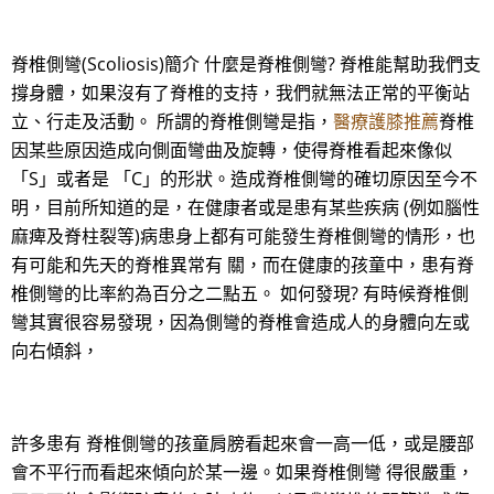
脊椎側彎(Scoliosis)簡介 什麼是脊椎側彎? 脊椎能幫助我們支
撐身體，如果沒有了脊椎的支持，我們就無法正常的平衡站
立、行走及活動。 所謂的脊椎側彎是指，
醫療護膝推薦
脊椎
因某些原因造成向側面彎曲及旋轉，使得脊椎看起來像似
「S」或者是 「C」的形狀。造成脊椎側彎的確切原因至今不
明，目前所知道的是，在健康者或是患有某些疾病 (例如腦性
麻痺及脊柱裂等)病患身上都有可能發生脊椎側彎的情形，也
有可能和先天的脊椎異常有 關，而在健康的孩童中，患有脊
椎側彎的比率約為百分之二點五。 如何發現? 有時候脊椎側
彎其實很容易發現，因為側彎的脊椎會造成人的身體向左或
向右傾斜，
許多患有 脊椎側彎的孩童肩膀看起來會一高一低，或是腰部
會不平行而看起來傾向於某一邊。如果脊椎側彎 得很嚴重，