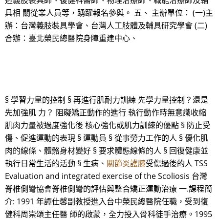
迎義肢裝具師、復健科醫師、物理治療師、職能治療師及輔
具相 關從業人員等，踴躍報名參與。 五、 主辦單位： (一)主
辦：台灣義肢裝具學會、台灣人工肢體及輔具研究學會 (二)
合辦：臺北榮民總醫院身障重建中心、
§ 學習力量的控制 § 再進行肌耐力訓練 先學力量控制？還是
先加強肌 力？ 阻礙矯正動作的進行 執行動作時無意識收縮
肌肉力量被過度強化後 核心強化或肌力訓練的優點 § 防止受
傷、促進運動的表現 § 運動員 § 從事勞力工作的人 § 優化肌
肉的線條、體骼身材變好 § 要求體態線條的人 § 回復健康並
執行日常生活的活動 § 生病、
關節炎護膝
受傷過後的人 TSS
Evaluation and integrated exercise of the Scoliosis 台灣
脊椎側彎協會脊椎側彎的評估與整合矯正運動治療 一.課程簡
介: 1991 年譚仕馨副教授進入台中榮民總醫院任職，受到復
健科周崇頌主任醫 師的啟蒙，全力投入骨科徒手治療。1995