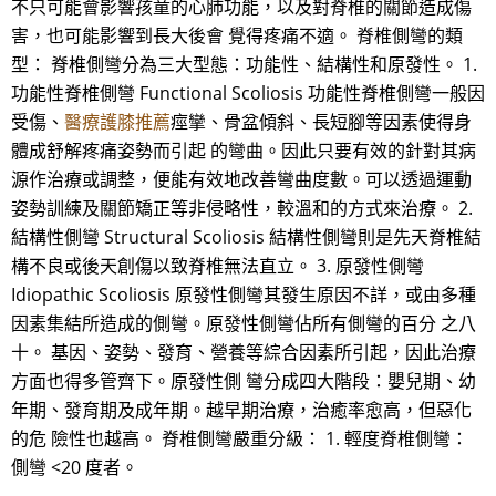
不只可能會影響孩童的心肺功能，以及對脊椎的關節造成傷
害，也可能影響到長大後會 覺得疼痛不適。 脊椎側彎的類
型： 脊椎側彎分為三大型態：功能性、結構性和原發性。 1.
功能性脊椎側彎 Functional Scoliosis 功能性脊椎側彎一般因
受傷、
醫療護膝推薦
痙攣、骨盆傾斜、長短腳等因素使得身
體成舒解疼痛姿勢而引起 的彎曲。因此只要有效的針對其病
源作治療或調整，便能有效地改善彎曲度數。可以透過運動
姿勢訓練及關節矯正等非侵略性，較溫和的方式來治療。 2.
結構性側彎 Structural Scoliosis 結構性側彎則是先天脊椎結
構不良或後天創傷以致脊椎無法直立。 3. 原發性側彎
Idiopathic Scoliosis 原發性側彎其發生原因不詳，或由多種
因素集結所造成的側彎。原發性側彎佔所有側彎的百分 之八
十。 基因、姿勢、發育、營養等綜合因素所引起，因此治療
方面也得多管齊下。原發性側 彎分成四大階段：嬰兒期、幼
年期、發育期及成年期。越早期治療，治癒率愈高，但惡化
的危 險性也越高。 脊椎側彎嚴重分級： 1. 輕度脊椎側彎：
側彎 <20 度者。