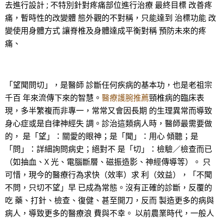
去進行設計 ; 不特別針對疼痛部位進行治療 最終目標 改善疼
痛，暫時性的改變體 態外觀的不對稱，只能達到 治標功能 改
變使用身體方式 讓脊椎及身體達成平衡對稱 預防未來的疼
痛、
「望聞問切」，是醫師 診斷任何疾病的基本功，也是老祖宗
千百 年來流傳下來的智慧。
醫療護腕推薦
頸椎病的臨床表
現，多半繁複而非專一，常常又會因長期 的生理異常而導致
身心症或是自律神經失 調。診治這類病人時，醫師最需要做
的， 是「望」：關愛的眼神；是「聞」：用心 傾聽；是
「問」：詳細詢問病史；絕對不 是「切」：檢驗／檢查而已
（如抽血、X 光、電腦斷層、磁振造影、神經傳導等）。 只
可惜，現今的醫療行為求快（效率）求 利（效益），「不聞
不問，只切不望」早 已成為常態。沒有正確的診斷，反覆的
吃 藥、打針、檢查、復健、甚至開刀，反而 製造更多的病與
病人，導致更多的醫療浪 費與不幸。 以前農業時代，一般人