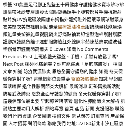
標籤 3D能量足弓腳正鞋墊五十肩健康守護鍺健水寶冰紗冰紗
護肩帶冰紗雙層護腰太陽眼鏡媽媽手小腿套影片手機抗輻射
貼片抗UV抗電磁波隔離布拇指外翻拇趾外翻眼罩網球肘緊身
衣美塑衣美塑褲肌耐貼能量
醫療護膝推薦
服飾能量毯能量煥
顏能量美塑褲能量襪腱鞘炎舒痛貼袖套記憶型泡棉護肘護腰
護腳踝護膝負離子運動服飾遠紅外線陳宇茹陳慈惠電磁波鞋
墊髕骨帶髖關節高爾夫 0 Loves 知識 No Comments
Previous Post 上班族整天鍵盤、手機，手肘有放鬆了嗎?
Next Post 腳碰地痛到哭？你可能罹患「足底筋膜炎」 相關
文章 知識 防疫武漢肺炎 恩悠全面守護您的健康 知識 冬天保
暖你穿對了嗎? 這幾個部位最重要
醫療護膝推薦
知識 早起膝
蓋喀喀響 退化性膝關節炎大解析 最新消息 鞋墊舊換新活動
防疫武漢肺炎 恩悠全面守護您的健康 冬天保暖你穿對了嗎?
這幾個部位最重要 早起膝蓋喀喀響 退化性膝關節炎大解析 肌
耐貼主要功用大解析 網站導覽 首頁 產品 新聞 支援服務 聯絡
我們 門市資訊 企業團購 技術文件 常見問答 訂單查詢 產品保
固 人才招募 聲明條款 聯絡我們 地址: 22180新北市汐止區康