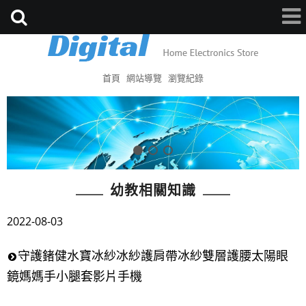
首頁
網站導覽
瀏覽紀錄
幼教相關知識
2022-08-03
守護鍺健水寶冰紗冰紗護肩帶冰紗雙層護腰太陽眼
鏡媽媽手小腿套影片手機