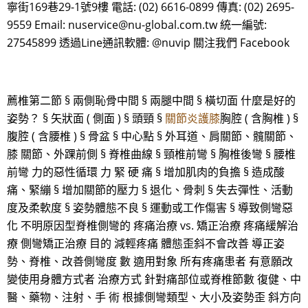
寧街169巷29-1號9樓 電話: (02) 6616-0899 傳真: (02) 2695-
9559 Email: nuservice@nu-global.com.tw 統一編號:
27545899 透過Line通訊軟體: @nuvip 關注我們 Facebook
薦椎第二節 § 兩側恥骨中間 § 兩腿中間 § 橫切面 什麼是好的
姿勢？ § 矢狀面 ( 側面 ) § 頭頸 §
關節炎護膝
胸腔 ( 含胸椎 ) §
腹腔 ( 含腰椎 ) § 骨盆 § 中心點 § 外耳道、肩關節、髖關節、
膝 關節、外踝前側 § 脊椎曲線 § 頸椎前彎 § 胸椎後彎 § 腰椎
前彎 力的惡性循環 力 緊 硬 痛 § 增加肌肉的負擔 § 造成酸
痛、緊繃 § 增加關節的壓力 § 退化、骨刺 § 失去彈性、活動
度及柔軟度 § 姿勢體態不良 § 運動或工作傷害 § 導致側彎惡
化 不明原因型脊椎側彎的 疼痛治療 vs. 矯正治療 疼痛緩解治
療 側彎矯正治療 目的 減輕疼痛 體態歪斜不會改善 導正姿
勢、脊椎、改善側彎度 數 適用對象 所有疼痛患者 有意願改
變使用身體方式者 治療方式 針對痛部位或脊椎節數 復健、中
醫、藥物、注射、手 術 根據側彎類型、大小及姿勢歪 斜方向