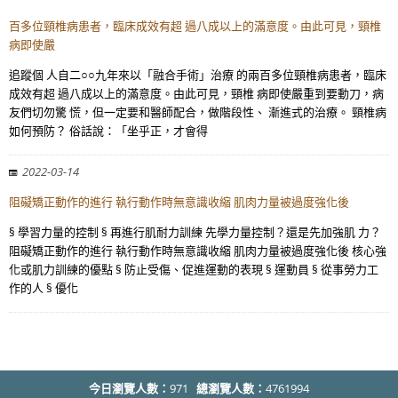
百多位頸椎病患者，臨床成效有超 過八成以上的滿意度。由此可見，頸椎
病即使嚴
追蹤個 人自二○○九年來以「融合手術」治療 的兩百多位頸椎病患者，臨床
成效有超 過八成以上的滿意度。由此可見，頸椎 病即使嚴重到要動刀，病
友們切勿驚 慌，但一定要和醫師配合，做階段性、 漸進式的治療。 頸椎病
如何預防？ 俗話說：「坐乎正，才會得
2022-03-14
阻礙矯正動作的進行 執行動作時無意識收縮 肌肉力量被過度強化後
§ 學習力量的控制 § 再進行肌耐力訓練 先學力量控制？還是先加強肌 力？
阻礙矯正動作的進行 執行動作時無意識收縮 肌肉力量被過度強化後 核心強
化或肌力訓練的優點 § 防止受傷、促進運動的表現 § 運動員 § 從事勞力工
作的人 § 優化
今日瀏覽人數：
971
總瀏覽人數：
4761994