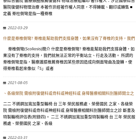
泰綜合醫院 醫療頸圈推薦復健科 物理治療組編印 著作權人：汐止國泰綜合
醫院復健科物理治療 本著作非經著作權人同意，不得轉載、翻印或轉售 ■
定義 脊柱側彎是指一種脊椎
2022-03-29
什麼是脊椎側彎? 脊椎能幫助我們支撐身體，如果沒有了脊椎的支持，我們
脊椎側彎(Scoliosis)簡介 什麼是脊椎側彎? 脊椎能幫助我們支撐身體，如
果沒有了脊椎的支持，我們就無法正常的平衡站立、行走及活動。 所謂的
脊椎側彎是指，醫療護膝推薦脊椎因某些原因造成向側面彎曲及旋轉，使
得脊椎看起來像似「S」或者
2021-08-05
、各級榮院 需檢附復健科或骨科或神經科或 身障醫療相關科別醫師開立之
二二 不銹鋼加寬加重型輪椅 台 三年 榮民服務處、榮譽國民 之家、各級榮
院 需檢附復健科或骨科或神經科或 身障醫療相關科別醫師開立之診 斷書及
特製輪椅評估表(附錄四)。 二三 不銹鋼加寬加重型特製輪椅 台 三年 榮民服
務處、榮譽國民 之家、各級
2022-03-31