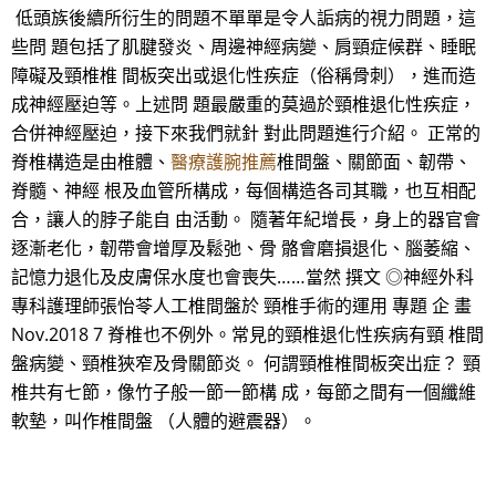
低頭族後續所衍生的問題不單單是令人詬病的視力問題，這
些問 題包括了肌腱發炎、周邊神經病變、肩頸症候群、睡眠
障礙及頸椎椎 間板突出或退化性疾症（俗稱骨刺），進而造
成神經壓迫等。上述問 題最嚴重的莫過於頸椎退化性疾症，
合併神經壓迫，接下來我們就針 對此問題進行介紹。 正常的
脊椎構造是由椎體、
醫療護腕推薦
椎間盤、關節面、韌帶、
脊髓、神經 根及血管所構成，每個構造各司其職，也互相配
合，讓人的脖子能自 由活動。 隨著年紀增長，身上的器官會
逐漸老化，韌帶會增厚及鬆弛、骨 骼會磨損退化、腦萎縮、
記憶力退化及皮膚保水度也會喪失……當然 撰文 ◎神經外科
專科護理師張怡苓人工椎間盤於 頸椎手術的運用 專題 企 畫
Nov.2018 7 脊椎也不例外。常見的頸椎退化性疾病有頸 椎間
盤病變、頸椎狹窄及骨關節炎。 何謂頸椎椎間板突出症？ 頸
椎共有七節，像竹子般一節一節構 成，每節之間有一個纖維
軟墊，叫作椎間盤 （人體的避震器）。