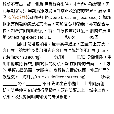
髖部不等高，或一側肩 胛骨較突出時，才會帶小孩就醫。因
此早期 發現，早期治療方能達到矯正及預防的效果。 居家運
動
關節炎護膝
深呼吸運動(Deep breathing exercise)： 胸部
擴張有問題的病患尤其需要，可加強心 肺功能，亦可配合牽
拉，如牽拉側彎時吸氣， 待回到原位置時吐氣。 肌肉伸展運
動(Strecting exercise)： □________秒/次________次/回
________回/日 站著或躺著，雙手高舉過頭，盡量向上方及 下
方伸展，讓脊椎及背部肌肉充分伸展 □軀幹側肌伸展 (trunk
sideflexor strecting) _______分/回_______回/日 身體側躺，用
毛巾捲成捲 筒或用圓筒狀的枕頭，墊 在側彎的击面上，上方
的 手臂高舉過頭，大腿抬向 身體後方置於床面，伸展凹面的
軟組織。 □跪拜式(trunk sideflexor strecting) ________秒/次
________次/回________回/日 先跪坐在小腿上，上伸向前俯
趴，雙手伸直 向前滑行至緊繃，頭在雙臂之上，然後上身、
頭部、及雙臂同時向彎側的击側移動，