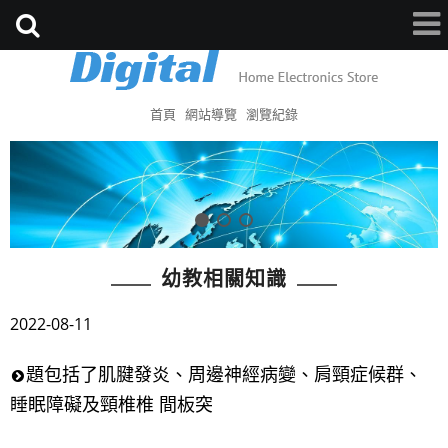
首頁
網站導覽
瀏覽紀錄
幼教相關知識
2022-08-11
題包括了肌腱發炎、周邊神經病變、肩頸症候群、
睡眠障礙及頸椎椎 間板突