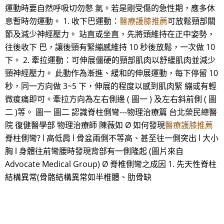
運動時要自然呼吸切勿憋 氣。若是剛受傷的急性期，應多休
息暫時勿運動。 1. 收下巴運動：
醫療護膝推薦
可放鬆頸部關
節及減少神經壓力。 站直或坐直，先將頭維持在正中姿勢，
往後收下 巴，讓後頸有緊繃感維持 10 秒後放鬆，一次做 10
下。 2. 牽拉運動：可伸展僵硬的頸部肌肉以舒緩肌肉並減少
頸神經壓力。 此動作為漸進、緩和的伸展運動，每下停留 10
秒，同一方向做 3~5 下，伸展的程度以感到肌肉緊 繃或有輕
微痠痛即可。牽拉方向為左右側邊 ( 圖一 ) 及左右斜前側 ( 圖
二 )等。 圖一 圖二 認識脊柱側彎---物理治療篇 台北榮民總醫
院 復健醫學部 物理治療師 陳薇如 Ø 如何發現
醫療護膝推薦
脊柱側彎? l 高低肩 l 骨盆兩側不等高、甚至往一側突出 l 大小
胸 l 身體往前彎腰時發現背部有一側隆起 (圖片來自
Advocate Medical Group) Ø 脊椎側彎之成因 1. 先天性脊柱
結構異常(骨骼結構異常如半椎體、肋骨缺