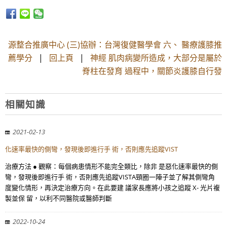
源整合推廣中心 (三)協辦：台灣復健醫學會 六、 醫療護膝推
薦學分
|
回上頁
|
神經 肌肉病變所造成，大部分是屬於
脊柱在發育 過程中，關節炎護膝自行發
相關知識
2021-02-13
化速率最快的側彎，發現後即進行手 術，否則應先追蹤VIST
治療方法 ● 觀察：每個病患情形不能完全類比，除非 是惡化速率最快的側
彎，發現後即進行手 術，否則應先追蹤VISTA頸圈一陣子並了解其側彎角
度變化情形，再決定治療方向。在此要建 議家長應將小孩之追蹤 X- 光片複
製並保 留，以利不同醫院或醫師判斷
2022-10-24