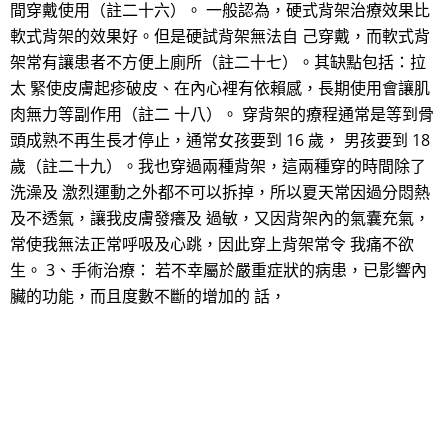
間穿戴使用（註二十六）。 一般認為，硬式背架治療效果比
軟式背架的效果好。但是硬試背架無法自 己穿戴，而軟式背
架常有讓患者不方便上廁所（註二十七）。其缺點包括：拉
太 緊使皮膚起疹破皮、在內心裡有依賴感，長期使用會讓肌
肉無力等副作用（註二 十八）。 穿背架的療程通常是等到骨
頭成熟不再生長才停止，通常女孩要到 16 歲， 男孩要到 18
歲（註二十九）。我也穿過兩種背架，這兩種穿的時間除了
洗澡及 激烈運動之外都不可以拆掉，所以夏天常因過分悶熱
及不透氣，讓我皮膚發癢及 過敏，又因背架內的氣囊充氣，
常使我無法正常呼吸及心跳，因此穿上背架常令 我痛不欲
生。 3、手術治療： 若不幸屬於嚴重症狀的病患，已影響內
臟的功能，而且度數不斷的增加的 話，