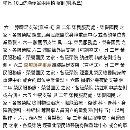
輔具 10.□洗澡便盆兩用椅 醫師(職名章):
六十 膝踝足支架(直桿式) 具 二年 榮民服務處、榮譽國民 之
家、各級榮院 經臺北榮民總醫院身障重建中心 或合約單位專
業量製。 六一 膝關節支架 具 二年 榮民服務處、榮譽國民 之
家、各級榮院 六二 髖關節外展支架（可調整式） 具 二年 榮
民服務處、榮譽國民 之家、各級榮院 請註明申請左側或右
側。 六三
醫療護腕推薦
髖膝踝足支架（直桿式） 具 二年 榮
民服務處、榮譽國民 之家、各級榮院 經臺北榮民總醫院身障
重建中心 或合約單位專業量製。 六四 拇指外翻夜間支架 個
二年 榮民服務處、榮譽國民 之家、各級榮院 請註明申請左側
或右側。 六五 伸腕支架 具 二年 榮民服務處、榮譽國民 之
家、各級榮院 檢附物理治療、職能治療、復健 科、骨科、身
障醫療科、神經科 等醫事人員開立的量測表(附錄 五)，以利
製作。 六六 鞋內墊（含製模） 隻 二年 榮民服務處、榮譽國
民 之家、各級榮院 經臺北榮民總醫院身障重建中心 或合約單