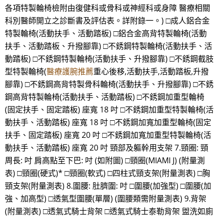
各項特製輪椅檢附由復健科或骨科或神經科或身障 醫療相關
科別醫師開立之診斷書及評估表。詳附錄一。) □成人鋁合金
特製輪椅(活動扶手、活動踏板) □鋁合金高背特製輪椅(活動
扶手、活動踏板、升撥腳靠) □不銹鋼特製輪椅(活動扶手、活
動踏板) □不銹鋼特製輪椅(活動扶手、升撥腳靠) □不銹鋼截肢
型特製輪椅(
醫療護腕推薦
重心後移,活動扶手,活動踏板,升撥
腳靠) □不銹鋼高背特製骨科輪椅(活動扶手、升撥腳靠) □不銹
鋼高背特製輪椅(活動扶手、活動踏板) □不銹鋼加重型輪椅
(固定扶手、固定踏板) 座寬 18 吋 □不銹鋼加重型特製輪椅(活
動扶手、活動踏板) 座寬 18 吋 □不銹鋼加寬加重型輪椅(固定
扶手、固定踏板) 座寬 20 吋 □不銹鋼加寬加重型特製輪椅(活
動扶手、活動踏板) 座寬 20 吋 頸部及軀幹用支架 7.頸圈: 頸
周長: 吋 肩高點至下巴: 吋 (如附圖) □頸圈(MIAMI J) (附量測
表) □頸圈(硬式)* □頸圈(軟式) □四柱式頸支架(附量測表) □胸
頸支架(附量測表) 8.圍腰: 肚臍圍: 吋 □圍腰(加強型) □圍腰(加
強、加高型) □透氣型圍腰(單層) (圍腰類需附量測表) 9.背架
(附量測表) □透氣式騎士背架 □透氣式騎士泰勒背架 盥洗如廁