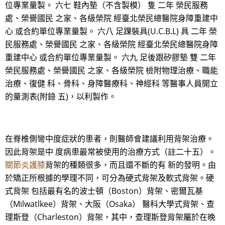
位專業量製。 六七 鞋內墊（不含製模） 隻 二年 榮民服務
處、榮譽國民 之家、各級榮院 經臺北榮民總醫院身障重建中
心 或合約單位專業量製。 六八 足踝裝具(U.C.B.L) 具 二年 榮
民服務處、榮譽國民 之家、各級榮院 經臺北榮民總醫院身障
重建中心 或合約單位專業量製。 六九 足後跟矽膠墊 雙 二年
榮民服務處、榮譽國民 之家、各級榮院 檢附物理治療、職能
治療、復健 科、骨科、身障醫療科、神經科 等醫事人員開立
的量測表(附錄 五)，以利製作。
在脊椎側彎中度症狀的患者，則醫師會建議利用背架治療。
因此背架是中 度病患最常被使用的治療方式（註二十五）。
關節炎護膝
背架的種類很多，而且還不斷的有 新的發明。由
於矯正所根據的學理不同，可分為硬式背架及軟式背架。硬
式背架 包括最有名的波士頓（Boston）背架、密爾瓦基
（Milwatlkee）背架、大阪（Osaka） 醫科大學式背架、查
理斯登（Charleston）背架，其中，查理斯登背架屬於在晚