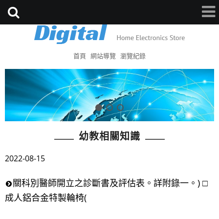
首頁
網站導覽
瀏覽紀錄
幼教相關知識
2022-08-15
關科別醫師開立之診斷書及評估表。詳附錄一。) □
成人鋁合金特製輪椅(