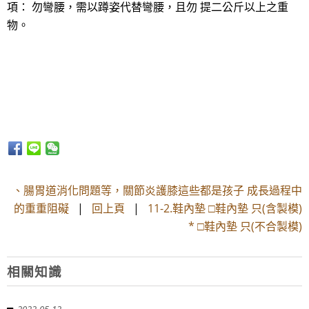
項： 勿彎腰，需以蹲姿代替彎腰，且勿 提二公斤以上之重
物。
、腸胃道消化問題等，關節炎護膝這些都是孩子 成長過程中
的重重阻礙
|
回上頁
|
11-2.鞋內墊 □鞋內墊 只(含製模)
* □鞋內墊 只(不合製模)
相關知識