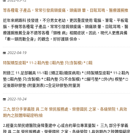
2022-05-12
等各種電 子產品，常常引發肩頸痠痛、頭痛頭 暈、目眩耳鳴、醫療護腕推
近年來網路科 技發達，不分男女老幼，更因重度使用 電腦、筆電、平板電
腦、手機等各種電 子產品，常常引發肩頸痠痛、頭痛頭 暈、目眩耳鳴、醫
療護腕推薦全身不適等各種「頸椎 病」相關症狀。因此，現代人更應具備
「牽一頸而動全身」的觀念，好好護頸 保命、
2022-04-19
特製矯型皮鞋* 11-2.鞋內墊 □鞋內墊 只(含製模) * □鞋
附錄三 11.足部輔具 11-1鞋 □矯正鞋(糖尿病用) * □特製矯型皮鞋* 11-2.鞋內
墊 □鞋內墊 只(含製模) * □鞋內墊 只(不合製模) * □腳弓墊* □外(內) 楔墊* □
足後跟矽膠墊 (附量測表) □全足矽膠墊(附量測
2022-10-24
三九 部分手掌義肢 具 二年 榮民服務處、榮譽國民 之家、各級榮院 1.具效
期內之肢體障礙證明(檢
2.經臺北榮民總醫院身障重建中 心或合約單位專業量製。 三九 部分手掌義
肢 具 二年 榮民服務處、榮譽國民 之家、各級榮院 1.具效期內之肢體障礙證