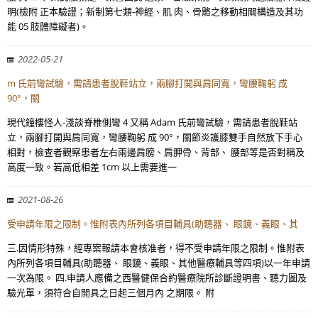
明(檢附 正本驗證；新制第七類-神經、肌 肉、骨骼之移動相關構造及其功
能 05 肢體障礙者)。
2022-05-21
m 氏前彎試驗，需請患者脫鞋站立，兩腳打開與肩同寬，彎腰鞠躬 成
90°，關
現代鐘樓怪人-淺談脊椎側彎 4 又稱 Adam 氏前彎試驗，需請患者脫鞋站
立，兩腳打開與肩同寬，彎腰鞠躬 成 90°，關節炎護膝雙手自然放下手心
相對，檢查者觀察患者左右兩邊肩膀、肩胛骨、背部、 腰部等是否對稱及
高度一致。若高低相差 1cm 以上需要進一
2021-08-26
受申請年限之限制。惟附表內所列各項目輔具(助聽器、 眼鏡、義眼、其
三.因情形特殊，經專案報請本會核准者，得不受申請年限之限制。惟附表
內所列各項目輔具(助聽器、 眼鏡、義眼、其他醫療輔具等四項)以一年申請
一次為限。 四.申請人應備之西醫健保合約醫療院所診斷證明書、聽力圖及
驗光單，須符合自開具之日起三個月內 之期限。 附