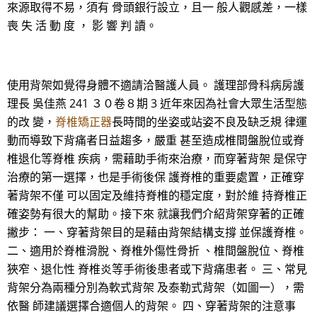
來源取得不易，須有 骨頭銀行設立，且一 般人觀感差，一樣
喪 失 活 動 度 ， 影 響 判 讀。
使用背架如覺得身體不適請洽醫護人員。 護理部骨科病房護
理長 吳佳燕 241 ３０卷８期 3 近年來因為社會大眾生活型態
的改 變，
脊椎矯正器
長時間的坐姿或站姿不良及缺乏規 律運
動而導致下背痛者日益趨多，嚴重 甚至造成椎間盤脫位或脊
椎退化等脊椎 疾病，需藉助手術來治療，而穿著背架 是保守
治療的第一選擇，也是手術後保 護脊椎的重要處置，正確穿
著背架不僅 可以固定及維持脊椎的穩定度，對於維 持脊椎正
確姿勢有很大的幫助。接下來 就讓我們介紹背架穿著的正確
撇步： 一、穿著背架目的是藉由背架結構支撐 並保護脊椎。
二、適用於脊椎滑脫、脊椎外傷性骨折 、椎間盤脫位、脊椎
狹窄、退化性 脊椎炎等手術後患者或下背痛患者。 三、常見
背架分為兩種分別為軟式背架 及泰勒式背架（如圖一），需
依醫 師建議選擇合適個人的背架。 四、穿著背架的注意事