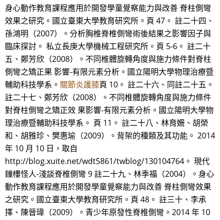
身心動作教育課程應用於開發學童覺察能力與改善 脊柱側彎
效果之研究。國立臺東大學教育研究所。頁 47。 註二十四、
孫鴻明（2007）。分析胸椎脊椎側彎術後結果之影響因子與
臨床探討。 私立長庚大學機械工程研究所。頁 5-6。 註二十
五、鄭芳欣（2008）。不同椎體旋轉角度與施力條件對脊柱
側彎之矯正果 影響-有限元素分析。國立陽明大學物理治療暨
輔助科技學系。
關節炎護膝
頁 10。 註二十六、同註二十五。
註二十七、鄭芳欣（2008）。不同椎體旋轉角度與施力條件
對脊柱側彎之矯正效 果影響-有限元素分析。國立陽明大學物
理治療暨輔助科技學系。 頁 11。 註二十八、林育姍、胡榮
和、胡雅珍、樊惠瑜（2009）。背架的種類及其功能。 2014
年 10 月 10 日，取自
http://blog.xuite.net/wdt5861/twblog/130104764。 現代
鐘樓怪人-淺談脊椎側彎 9 註二十九、林季福（2004）。身心
動作教育課程應用於開發學童覺察能力與改善 脊柱側彎效果
之研究。國立臺東大學教育研究所。頁 48。 註三十、李承
擇、陳晉瑋（2009）。青少年原發性脊椎側彎。2014 年 10