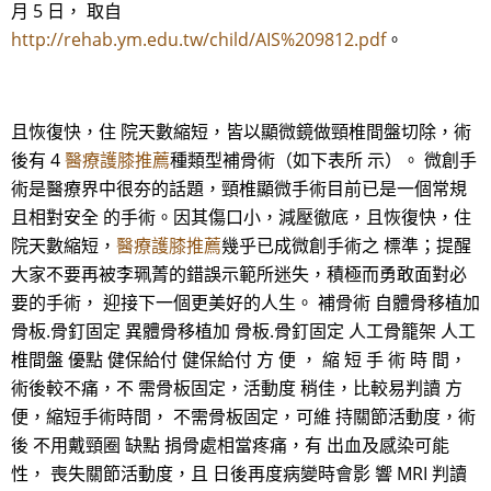
月 5 日， 取自
http://rehab.ym.edu.tw/child/AIS%209812.pdf
。
且恢復快，住 院天數縮短，皆以顯微鏡做頸椎間盤切除，術
後有 4
醫療護膝推薦
種類型補骨術（如下表所 示）。 微創手
術是醫療界中很夯的話題，頸椎顯微手術目前已是一個常規
且相對安全 的手術。因其傷口小，減壓徹底，且恢復快，住
院天數縮短，
醫療護膝推薦
幾乎已成微創手術之 標準；提醒
大家不要再被李珮菁的錯誤示範所迷失，積極而勇敢面對必
要的手術， 迎接下一個更美好的人生。 補骨術 自體骨移植加
骨板.骨釘固定 異體骨移植加 骨板.骨釘固定 人工骨籠架 人工
椎間盤 優點 健保給付 健保給付 方 便 ， 縮 短 手 術 時 間，
術後較不痛，不 需骨板固定，活動度 稍佳，比較易判讀 方
便，縮短手術時間， 不需骨板固定，可維 持關節活動度，術
後 不用戴頸圈 缺點 捐骨處相當疼痛，有 出血及感染可能
性， 喪失關節活動度，且 日後再度病變時會影 響 MRI 判讀