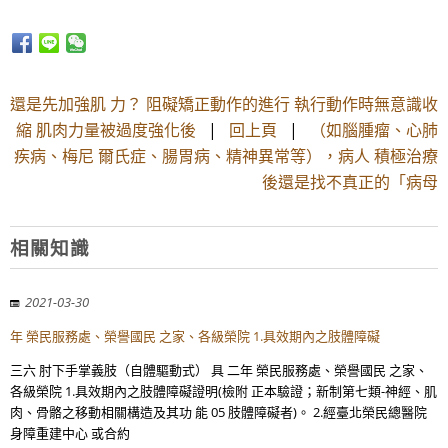
還是先加強肌 力？ 阻礙矯正動作的進行 執行動作時無意識收
縮 肌肉力量被過度強化後
|
回上頁
|
（如腦腫瘤、心肺
疾病、梅尼 爾氏症、腸胃病、精神異常等），病人 積極治療
後還是找不真正的「病母
相關知識
2021-03-30
年 榮民服務處、榮譽國民 之家、各級榮院 1.具效期內之肢體障礙
三六 肘下手掌義肢（自體驅動式） 具 二年 榮民服務處、榮譽國民 之家、
各級榮院 1.具效期內之肢體障礙證明(檢附 正本驗證；新制第七類-神經、肌
肉、骨骼之移動相關構造及其功 能 05 肢體障礙者)。 2.經臺北榮民總醫院
身障重建中心 或合約