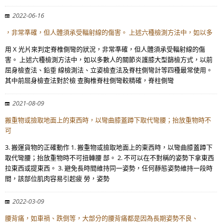
2022-06-16
，非常準確，但人體須承受輻射線的傷害。 上述六種檢測方法中，如以多
用 X 光片來判定脊椎側彎的狀況，非常準確，但人體須承受輻射線的傷
害。 上述六種檢測方法中，如以多數人的關節炎護膝大型篩檢方式，以前
屈身檢查法、鉛垂 線檢測法、立姿檢查法及脊柱側彎計等四種最常使用。
其中前屈身檢查法對於檢 查胸椎脊柱側彎較精確，脊柱側彎
2021-08-09
搬重物或撿取地面上的東西時，以彎曲膝蓋蹲下取代彎腰；抬放重物時不
可
3. 搬運貨物的正確動作 1. 搬重物或撿取地面上的東西時，以彎曲膝蓋蹲下
取代彎腰；抬放重物時不可扭轉腰 部。 2. 不可以在不對稱的姿勢下拿東西
拉東西或提東西。 3. 避免長時間維持同一姿勢，任何靜態姿勢維持一段時
間，該部位肌肉容易引起疲 勞，姿勢
2022-03-09
腰背痛，如車禍、跌倒等，大部分的腰背痛都是因為長期姿勢不良、