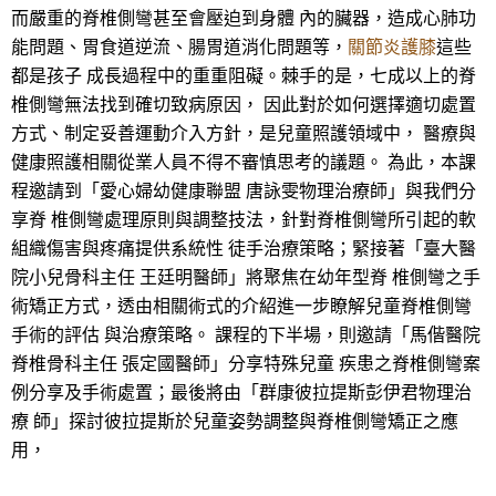
而嚴重的脊椎側彎甚至會壓迫到身體 內的臟器，造成心肺功
能問題、胃食道逆流、腸胃道消化問題等，
關節炎護膝
這些
都是孩子 成長過程中的重重阻礙。棘手的是，七成以上的脊
椎側彎無法找到確切致病原因， 因此對於如何選擇適切處置
方式、制定妥善運動介入方針，是兒童照護領域中， 醫療與
健康照護相關從業人員不得不審慎思考的議題。 為此，本課
程邀請到「愛心婦幼健康聯盟 唐詠雯物理治療師」與我們分
享脊 椎側彎處理原則與調整技法，針對脊椎側彎所引起的軟
組織傷害與疼痛提供系統性 徒手治療策略；緊接著「臺大醫
院小兒骨科主任 王廷明醫師」將聚焦在幼年型脊 椎側彎之手
術矯正方式，透由相關術式的介紹進一步瞭解兒童脊椎側彎
手術的評估 與治療策略。 課程的下半場，則邀請「馬偕醫院
脊椎骨科主任 張定國醫師」分享特殊兒童 疾患之脊椎側彎案
例分享及手術處置；最後將由「群康彼拉提斯彭伊君物理治
療 師」探討彼拉提斯於兒童姿勢調整與脊椎側彎矯正之應
用，