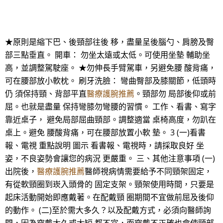
★原則是縮下巴、後頸部往後 移，盡量呈後腦勺、肩膀及臀
部三點垂直。 開車： 勿坐太遠或太低。可使用坐墊 輔助坐
高，並調整駕駛座。 ★勿伸長手臂駕車，另避免腰 酸背痛，
可在腰部放小軟枕。 刷牙洗臉： 彎曲臀部及膝關節，低頭時
仍 須保持頸、背部平直
醫療護腕推薦
。頸部勿 局部後仰或前
屈。也就是盡量 保持彎膝勿彎腰的習慣。 工作、看書、寫字
靠近桌子， 避免局部屈曲頸部。調整適當 桌椅高度，勿趴在
桌上。避免 腰酸背痛，可在腰部放置小軟 墊。 3 (一)看書
報、電視 重點說明 圖示 看書報、電視時，請採取良好 坐
姿，不良姿勢會讓您的病況 更嚴重。 三、其他注意事項 (一)
出院後，
醫療護腕推薦
醫師視病情需要給予不同頸架固定，
有從軟頸圈到崁入頭骨的 固定支架。頸架使用時間，只要是
起床活動開始即應戴著。在配戴頸 圈期間不宜做前屈及後仰
的動作。 (二)至於需大多久？以及配戴方式，必須向醫師詢