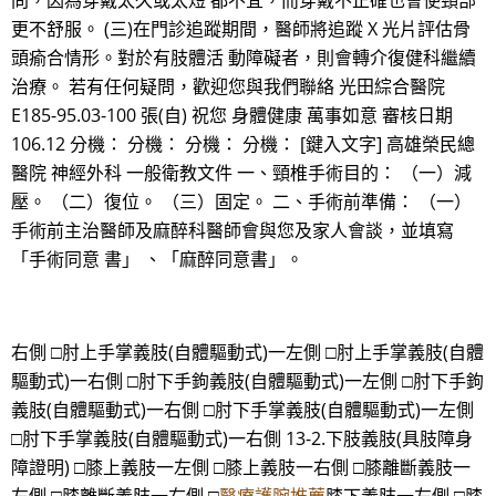
問，因為穿戴太久或太短 都不宜，而穿戴不正確也會使頸部
更不舒服。 (三)在門診追蹤期間，醫師將追蹤 X 光片評估骨
頭瘉合情形。對於有肢體活 動障礙者，則會轉介復健科繼續
治療。 若有任何疑問，歡迎您與我們聯絡 光田綜合醫院
E185-95.03-100 張(自) 祝您 身體健康 萬事如意 審核日期
106.12 分機： 分機： 分機： 分機： [鍵入文字] 高雄榮民總
醫院 神經外科 一般衛教文件 一、頸椎手術目的： （一）減
壓。 （二）復位。 （三）固定。 二、手術前準備： （一）
手術前主治醫師及麻醉科醫師會與您及家人會談，並填寫
「手術同意 書」 、「麻醉同意書」。
右側 □肘上手掌義肢(自體驅動式)一左側 □肘上手掌義肢(自體
驅動式)一右側 □肘下手鉤義肢(自體驅動式)一左側 □肘下手鉤
義肢(自體驅動式)一右側 □肘下手掌義肢(自體驅動式)一左側
□肘下手掌義肢(自體驅動式)一右側 13-2.下肢義肢(具肢障身
障證明) □膝上義肢一左側 □膝上義肢一右側 □膝離斷義肢一