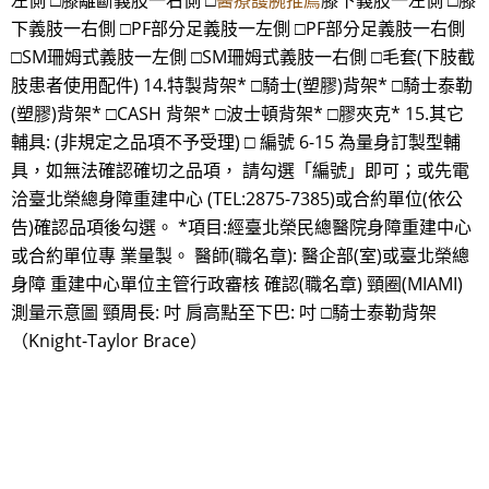
左側 □膝離斷義肢一右側 □
醫療護腕推薦
膝下義肢一左側 □膝
下義肢一右側 □PF部分足義肢一左側 □PF部分足義肢一右側
□SM珊姆式義肢一左側 □SM珊姆式義肢一右側 □毛套(下肢截
肢患者使用配件) 14.特製背架* □騎士(塑膠)背架* □騎士泰勒
(塑膠)背架* □CASH 背架* □波士頓背架* □膠夾克* 15.其它
輔具: (非規定之品項不予受理) □ 編號 6-15 為量身訂製型輔
具，如無法確認確切之品項， 請勾選「編號」即可；或先電
洽臺北榮總身障重建中心 (TEL:2875-7385)或合約單位(依公
告)確認品項後勾選。 *項目:經臺北榮民總醫院身障重建中心
或合約單位專 業量製。 醫師(職名章): 醫企部(室)或臺北榮總
身障 重建中心單位主管行政審核 確認(職名章) 頸圈(MIAMI)
測量示意圖 頸周長: 吋 肩高點至下巴: 吋 □騎士泰勒背架
（Knight-Taylor Brace）