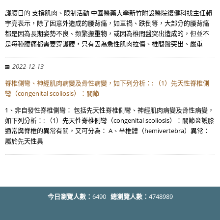
護腰目的 支撐肌肉、限制活動 中國醫藥大學新竹附設醫院復健科找主任賴
宇亮表示，除了因意外造成的腰背痛，如車禍、跌倒等，大部分的腰背痛
都是因為長期姿勢不良、頻繁搬重物，或因為椎間盤突出造成的，但並不
是每種腰痛都需要穿護腰，只有因為急性肌肉拉傷、椎間盤突出、嚴重
2022-12-13
脊椎側彎、神經肌肉病變及骨性病變，如下列分析：: （1）先天性脊椎側
彎（congenital scoliosis）：關節
1、非自發性脊椎側彎： 包括先天性脊椎側彎、神經肌肉病變及骨性病變，
如下列分析：: （1）先天性脊椎側彎（congenital scoliosis）：關節炎護膝
通常與脊椎的異常有關，又可分為： A、半椎體（hemivertebra）異常：
屬於先天性異
今日瀏覽人數：
6490
總瀏覽人數：
4748989