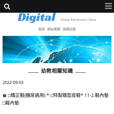
首頁
網站導覽
瀏覽紀錄
幼教相關知識
2022-09-03
□矯正鞋(糖尿病用) * □特製矯型皮鞋* 11-2.鞋內墊
□鞋內墊