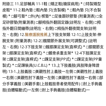
附錄三 11.足部輔具 11-1鞋 □矯正鞋(糖尿病用) * □特製矯型
皮鞋* 11-2.鞋內墊 □鞋內墊 只(含製模) * □鞋內墊 只(不合製
模) * □腳弓墊* □外(內) 楔墊* □足後跟矽膠墊 (附量測表) □全
足矽膠墊(附量測表) □腳拇指外翻固定器(註明左、右側) □拇
指外翻日間繃帶(註明左、右側) □拇指外翻夜間支架(註明
左、右側) 12.
醫療護腕推薦
上下肢支架類 12-1□上肢支架-伸
腕支架 (附量測表) 12-2□髖關節外展支架(可調整式) (註明
左、右側) 12-3下肢支架 □髖膝踝足支架(直桿式) * □膝關節支
架 □膝踝足支架(直桿式) * □髕骨承重支架* 12-4下肢踝足支
架 □踝足支架(直桿式) * □踝足支架(PP式) * □踝足支架(PP量
製式) * □足踝裝具(U.C.B.L) * 13.上下肢義肢(具肢障身障證
明) 13-1.上肢義肢 □美觀性肘上義肢一左側 □美觀性肘上義肢
一右側 □美觀性肘下義肢一左側 □美觀性肘下義肢一右側 □部
分手掌義肢 □美觀手套(上肢截肢患者使用配件) □肘上手鉤義
肢(自體驅動式)一左側 □肘上手鉤義肢(自體驅動式)一