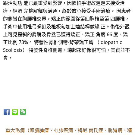
跟活動功 能已嚴重受到影響，因懼怕手術故遲遲未接受治
療，經過 完整解釋與溝通，終於放心接受手術治療。 因患者
的側彎在胸腰椎交界，矯正的範圍從第四胸椎至第 四腰椎，
手術中使用椎弓螺釘及椎板勾加上連結桿做矯 正。術後外觀
上可見歪斜的肩膀及骨盆已獲得矯正，矯正 角度 66 度，矯
正比例 73%。 特發性脊椎側彎-背架矯正篇 （Idiopathic
Scoliosis） 特發性脊椎側彎，聽起來好像很可怕，其實並不
會，
重大毛病（如腦腫瘤、心肺疾病、梅尼 爾氏症、腸胃病、精