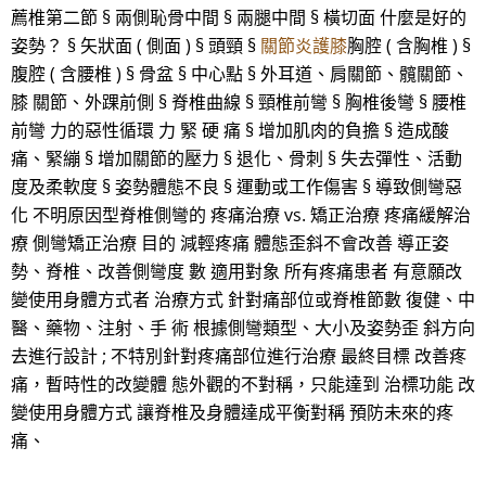
薦椎第二節 § 兩側恥骨中間 § 兩腿中間 § 橫切面 什麼是好的
姿勢？ § 矢狀面 ( 側面 ) § 頭頸 §
關節炎護膝
胸腔 ( 含胸椎 ) §
腹腔 ( 含腰椎 ) § 骨盆 § 中心點 § 外耳道、肩關節、髖關節、
膝 關節、外踝前側 § 脊椎曲線 § 頸椎前彎 § 胸椎後彎 § 腰椎
前彎 力的惡性循環 力 緊 硬 痛 § 增加肌肉的負擔 § 造成酸
痛、緊繃 § 增加關節的壓力 § 退化、骨刺 § 失去彈性、活動
度及柔軟度 § 姿勢體態不良 § 運動或工作傷害 § 導致側彎惡
化 不明原因型脊椎側彎的 疼痛治療 vs. 矯正治療 疼痛緩解治
療 側彎矯正治療 目的 減輕疼痛 體態歪斜不會改善 導正姿
勢、脊椎、改善側彎度 數 適用對象 所有疼痛患者 有意願改
變使用身體方式者 治療方式 針對痛部位或脊椎節數 復健、中
醫、藥物、注射、手 術 根據側彎類型、大小及姿勢歪 斜方向
去進行設計 ; 不特別針對疼痛部位進行治療 最終目標 改善疼
痛，暫時性的改變體 態外觀的不對稱，只能達到 治標功能 改
變使用身體方式 讓脊椎及身體達成平衡對稱 預防未來的疼
痛、