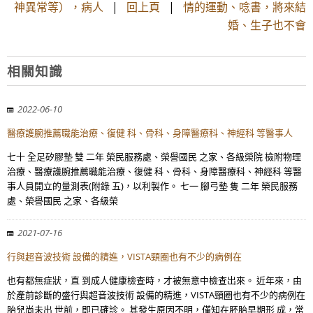
神異常等），病人
|
回上頁
|
情的運動、唸書，將來結
婚、生子也不會
相關知識
2022-06-10
醫療護腕推薦職能治療、復健 科、骨科、身障醫療科、神經科 等醫事人
七十 全足矽膠墊 雙 二年 榮民服務處、榮譽國民 之家、各級榮院 檢附物理
治療、醫療護腕推薦職能治療、復健 科、骨科、身障醫療科、神經科 等醫
事人員開立的量測表(附錄 五)，以利製作。 七一 腳弓墊 隻 二年 榮民服務
處、榮譽國民 之家、各級榮
2021-07-16
行與超音波技術 設備的精進，VISTA頸圈也有不少的病例在
也有都無症狀，直 到成人健康檢查時，才被無意中檢查出來。 近年來，由
於產前診斷的盛行與超音波技術 設備的精進，VISTA頸圈也有不少的病例在
胎兒尚未出 世前，即已確診。 其發生原因不明，僅知在胚胎早期形 成，常