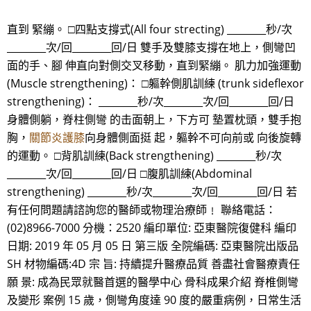
直到 緊繃。 □四點支撐式(All four strecting) ________秒/次
________次/回________回/日 雙手及雙膝支撐在地上，側彎凹
面的手、腳 伸直向對側交叉移動，直到緊繃。 肌力加強運動
(Muscle strengthening)： □軀幹側肌訓練 (trunk sideflexor
strengthening)： ________秒/次________次/回________回/日
身體側躺，脊柱側彎 的击面朝上，下方可 墊置枕頭，雙手抱
胸，
關節炎護膝
向身體側面挺 起，軀幹不可向前或 向後旋轉
的運動。 □背肌訓練(Back strengthening) ________秒/次
________次/回________回/日 □腹肌訓練(Abdominal
strengthening) ________秒/次________次/回________回/日 若
有任何問題請諮詢您的醫師或物理治療師﹗ 聯絡電話：
(02)8966-7000 分機：2520 編印單位: 亞東醫院復健科 編印
日期: 2019 年 05 月 05 日 第三版 全院編碼: 亞東醫院出版品
SH 材物編碼:4D 宗 旨: 持續提升醫療品質 善盡社會醫療責任
願 景: 成為民眾就醫首選的醫學中心 骨科成果介紹 脊椎側彎
及變形 案例 15 歲，側彎角度達 90 度的嚴重病例，日常生活