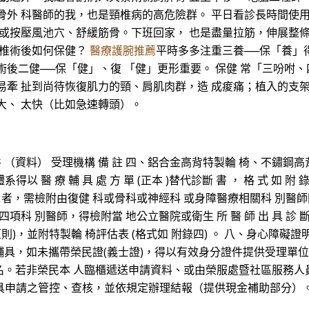
骨外 科醫師的我，也是頸椎病的高危險群。 平日看診長時間使
 或按壓風池穴、舒緩筋骨。下班回家， 也是盡量拉筋，伸展整
頸椎術後如何保健？
醫療護腕推薦
平時多多注重三養──保「養」
術後二健──保「健」、復 「健」更形重要。 保健 常「三吩咐
易牽 扯到尚待恢復肌力的頸、肩肌肉群，造 成痠痛；植入的支
大、 太快（比如急速轉頭）。
件 （資料） 受理機構 備 註 四、鋁合金高背特製輪 椅、不鏽鋼
得以 醫 療 輔 具 處 方 單 (正本 )替代診斷 書 ， 格 式 如 附 
 者，需檢附由復健 科或骨科或神經科 或身障醫療相關科 別醫師
項科 別醫師，得檢附當 地公立醫院或衛生 所 醫 師 出 具 診 
則)，並附特製輪 椅評估表 (格式如 附錄四) 。 八、身心障礙證
辦醫療輔具，如未攜帶榮民證(義士證)，得以有效身分證件提供受理
。若非榮民本 人臨櫃遞送申請資料、或由榮服處暨社區服務人
行輔具申請之管控、查核，並依規定辦理結報（提供現金補助部分）