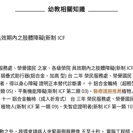
幼教相關知識
期內之肢體障礙(新制 ICF
處、榮譽國民 之家、各級榮院 具效期內之肢體障礙(新制 ICF 第 七
疊式助行器(鋁合金、加高 型) 台 二年 榮民服務處、榮譽國民 
03)證明者，得以身心障礙 證明正本替代診斷書。 十 鋁合金輪椅（超
 05)、平衡機能障礙(新制 ICF 第二類 03)、
醫療護腕推薦
植物人
 十一 鋁合金輪椅（成人折背式） 台 三年 榮民服務處、榮譽國民 
)、植物人(新制 ICF 第 一類 09)、失智症證明者(新制 ICF 第
 動之外，我還會請病人夾緊兩側肩胛骨 五至十秒。 電腦工程師