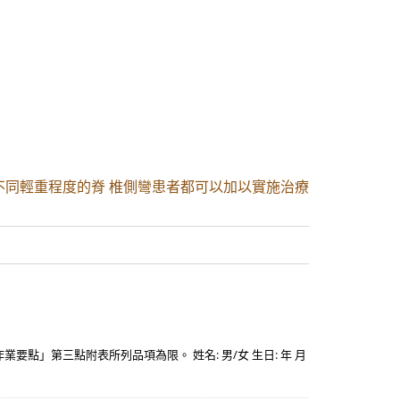
不同輕重程度的脊 椎側彎患者都可以加以實施治療
」第三點附表所列品項為限。 姓名: 男/女 生日: 年 月