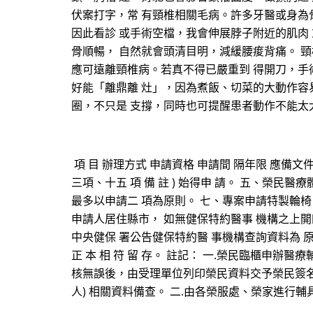
伏案打字，常 有頸椎相關毛病。許多牙醫或身為
因此看診 或手術空檔，我會伸展脖子附近的肌肉
骨順暢， 自然就會頭清目明，減緩腰痠背痛。 
應可遠離頸椎病。若真不得已嚴重到 得開刀，手
好能「離鼎離 灶」，因為煮飯、切菜的大動作容
圈，不只是 支撐，同時也可提醒患者動作不能太
項 目 辦理方式 申請資格 申請間 隔年限 應備文
三項、十五 項 備 註 ) 始得申 請。 五、榮民醫療體系
最多以申請二 項為原則。 七、專案申請特製輪椅
申請人居住縣市， 如無健保特約醫事 機構之上開四
中央健保 署公告健保特約醫 事機構查詢資料為 原
正 本 相 符 留 存。 註記： 一.榮民臨櫃申
核無誤後，由受理單位列印榮民資料交予榮民簽名
人) 相關資料備查。 二.由各榮服處、榮家進