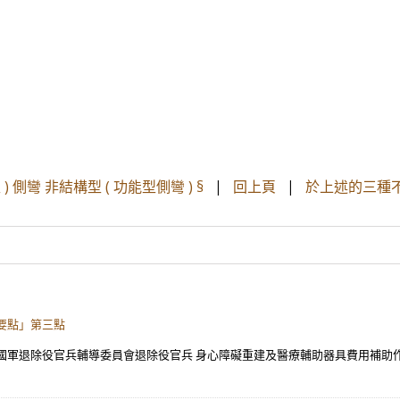
) 側彎 非結構型 ( 功能型側彎 ) §
|
回上頁
|
於上述的三種
要點」第三點
軍退除役官兵輔導委員會退除役官兵 身心障礙重建及醫療輔助器具費用補助作業要點