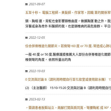
2021-09-07
五至十秒。 電腦工程師、美髮師、作家等，因職 業的關係
頸、胸相 連，背駝也會影響頸椎曲度，做擴胸運 動之外，我
牙醫或身為骨外 科醫師的我，也是頸椎病的高危險群。 平日
2022-12-05
份合併脊椎退化關節炎。若側彎>60 度 or 70 度, 常造成
一般 40 度 or 50 度,醫療護膝推薦大人部份合併脊椎退化關
椎側彎的角度， 依照所量出的角
2022-10-03
0 交流與討論 B（請利用時間自行至化妝室或使用飲水機） 15
(2) （主治醫師） 15:10-15:20 交流與討論 B（請利用時間自
2023-02-13
，需請患者脫鞋站立，兩腳打開與肩同寬，彎腰鞠躬 成 90