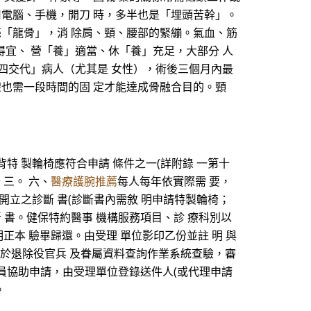
用電腦、手機，開刀 時，多半也是「埋頭苦幹」。
條「龍骨」，消 除肩、頸、腰部的緊繃。氣血、筋
得宜、 營「養」適當、休「養」充足，大部分 人
、四交代」病人（尤其是 女性），術後三個月內最
架也需一段時間的固 定才能達成骨融合目的。頸
高背特 製輪椅應符合申請 條件之一(詳附錄 一第十
錄 三。 六、
醫療護腕推薦
每人每年依實際需 要，
開立之診斷 書(診斷書內需敘 明申請特製輪椅；
斷 書。健保特約醫事 機構服務項目、診 療科別以
明正本 驗畢歸還。由受理 單位影印乙份並註 明 與
單位於退除役官兵 及眷屬資料查詢作業系統查驗，審
員協助申請，由受理單位登錄送件人(或代理申請
。