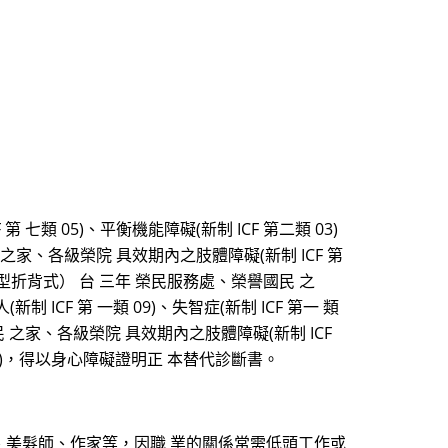
類 05)、平衡機能障礙(新制 ICF 第二類 03)
之家、各級榮院 具效期內之肢體障礙(新制 ICF 第
輕型折背式） 台 三年 榮民服務處、榮譽國民 之
(新制 ICF 第 一類 09)、失智症(新制 ICF 第一 類
之家、各級榮院 具效期內之肢體障礙(新制 ICF
一類 10)，得以身心障礙證明正 本替代診斷書。
、美髮師、作家等，因職 業的關係常需低頭工作或