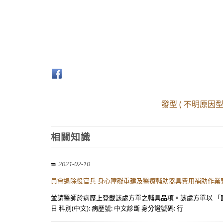
發型 ( 不明原因型 
相關知識
2021-02-10
員會退除役官兵 身心障礙重建及醫療輔助器具費用補助作業
並請醫師於病歷上登載該處方單之輔具品項。該處方單以 「國
日 科別(中文): 病歷號: 中文診斷 身分證號碼: 行