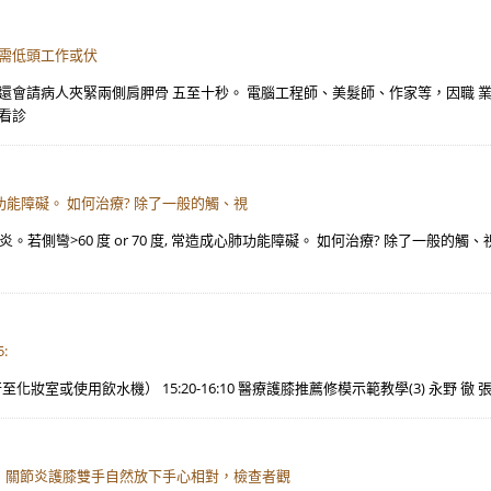
常需低頭工作或伏
還會請病人夾緊兩側肩胛骨 五至十秒。 電腦工程師、美髮師、作家等，因職 
看診
心肺功能障礙。 如何治療? 除了一般的觸、視
節炎。若側彎>60 度 or 70 度, 常造成心肺功能障礙。 如何治療? 除了一般
:
行至化妝室或使用飲水機） 15:20-16:10 醫療護膝推薦修模示範教學(3) 永野 徹 張誌
°，關節炎護膝雙手自然放下手心相對，檢查者觀