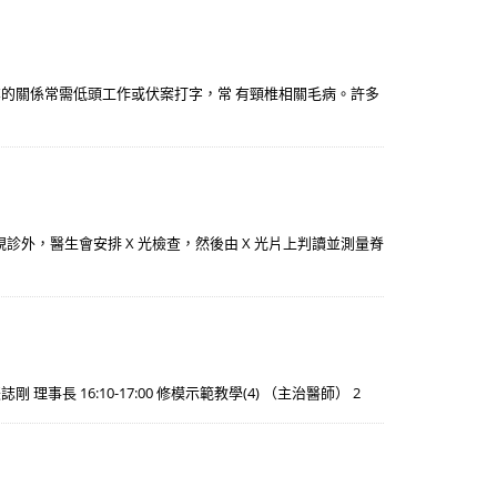
業的關係常需低頭工作或伏案打字，常 有頸椎相關毛病。許多
的觸、視診外，醫生會安排 X 光檢查，然後由 X 光片上判讀並測量脊
剛 理事長 16:10-17:00 修模示範教學(4) （主治醫師） 2