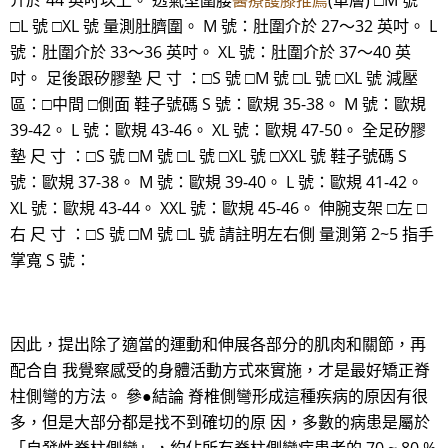
介於 44 英吋以上。 透氣型圍腰
醫療護膝推薦
(單層) □M 號
□L 號 □XL 號 量測肚臍圍。 M 號：肚圍介於 27～32 英吋。 L
號：肚圍介於 33～36 英吋。 XL 號：肚圍介於 37～40 英
吋。 足後跟矽膠墊 尺 寸 ：□S 號 □M 號 □L 號 □XL 號 減壓
區：□中間 □側面 鞋子號碼 S 號：歐規 35-38。 M 號：歐規
39-42。 L 號：歐規 43-46。 XL 號：歐規 47-50。 全足矽膠
墊 尺 寸 ：□S 號 □M 號 □L 號 □XL 號 □XXL 號 鞋子號碼 S
號：歐規 37-38。 M 號：歐規 39-40。 L 號：歐規 41-42。
XL 號：歐規 43-44。 XXL 號：歐規 45-46。 伸腕支架 □左 □
右 尺 寸 ：□S 號 □M 號 □L 號 請註明左右側 量測第 2~5 指手
掌寬 S 號：
因此，提出除了適當的運動和伸展各部分的肌肉和關節，再
配合自 我覺察感受的身體活動方式來實施，才是最好矯正脊
柱側彎的方法。 參●結論 脊椎側彎形成這種疾病的原因有很
多，但是大部分都是找不到確切的原 因，多數的病患是屬於