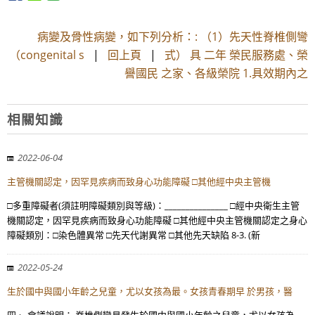
病變及骨性病變，如下列分析：: （1）先天性脊椎側彎
（congenital s
|
回上頁
|
式） 具 二年 榮民服務處、榮
譽國民 之家、各級榮院 1.具效期內之
相關知識
2022-06-04
主管機關認定，因罕見疾病而致身心功能障礙 □其他經中央主管機
□多重障礙者(須註明障礙類別與等級)：_______________ □經中央衛生主管
機關認定，因罕見疾病而致身心功能障礙 □其他經中央主管機關認定之身心
障礙類別：□染色體異常 □先天代謝異常 □其他先天缺陷 8-3. (新
2022-05-24
生於國中與國小年齡之兒童，尤以女孩為最。女孩青春期早 於男孩，醫