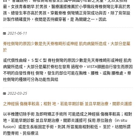
四、 會議說明： 脊椎側彎易發生於國中與國小年齡之兒童，尤以女孩為
最。女孩青春期早 於男孩，醫療護膝推薦於小學階段脊椎側彎比率高於男
孩、總發生率亦高於男孩。穿戴脊椎 側彎矯正背架成功與否，除了背架設
計製作精確度外，夜間是否持續穿著，是 為關鍵之一。因此
2021-06-11
脊柱側彎的原因少數是先天脊椎畸形或神經 肌肉病變所造成，大部分是屬
於
或代償性曲線。 S 型 C 型 脊柱側彎的原因少數是先天脊椎畸形或神經 肌肉
病變所造成，大部分是屬於脊柱在發育 過程中，VISTA頸圈自行發生而原因
不明的自發性脊柱 側彎，發生的部位可能在胸椎、腰椎、或胸 腰椎處。脊
柱側彎的種類可分為功能性與結
2022-03-25
之神經損 傷機率較高；相對 地，若能早期診斷 並且早期治療，關節炎護膝
以半椎體切除手術 及即時矯正手術所 可能造成之神經損 傷機率較高；相對
地，若能早期診斷 並且早期治療，關節炎護膝可 採用 原位融合（in situ
fusion）或是生長板固定手術，則其 所冒風險相對較低。 至於，坊間所謂
的整脊術、民俗療法