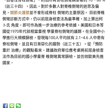
「自發性脊柱側彎」，約佔所有脊柱側彎病患者的 70 ~ 80 %
（註三十四）。因此，對於多數人對脊椎側彎的迷思及偏
見，
關節炎護膝
並不會形成脊柱 側彎的主要原因。 目前脊椎
側彎診斷方式中，仍以前屈身檢查法為最準確，加上算出柯
卜氏 角度，即可作為進一步治療的參考依據。美國和日本等
國從1970年代就相當重視 學童脊柱側彎的議題。在全國中小
學進行大規模篩檢，發現每100人平均就有 2.1~4.6 人中患有
脊柱側彎，並且有日漸惡化的趨勢（註三十五）。從「預防
重於 治療」的觀點看來，建議政府單位應考慮將前屈身檢查
法作為目前的國小學童脊 椎側彎異常篩檢，並仿效歐美先進
國家，