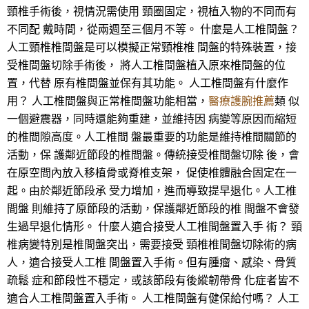
頸椎手術後，視情況需使用 頸圈固定，視植入物的不同而有
不同配 戴時間，從兩週至三個月不等。 什麼是人工椎間盤？
人工頸椎椎間盤是可以模擬正常頸椎椎 間盤的特殊裝置，接
受椎間盤切除手術後， 將人工椎間盤植入原來椎間盤的位
置，代替 原有椎間盤並保有其功能。 人工椎間盤有什麼作
用？ 人工椎間盤與正常椎間盤功能相當，
醫療護腕推薦
類 似
一個避震器，同時還能夠重建，並維持因 病變等原因而縮短
的椎間隙高度。人工椎間 盤最重要的功能是維持椎間關節的
活動，保 護鄰近節段的椎間盤。傳統接受椎間盤切除 後，會
在原空間內放入移植骨或脊椎支架， 促使椎體融合固定在一
起。由於鄰近節段承 受力增加，進而導致提早退化。人工椎
間盤 則維持了原節段的活動，保護鄰近節段的椎 間盤不會發
生過早退化情形。 什麼人適合接受人工椎間盤置入手 術？ 頸
椎病變特別是椎間盤突出，需要接受 頸椎椎間盤切除術的病
人，適合接受人工椎 間盤置入手術。但有腫瘤、感染、骨質
疏鬆 症和節段性不穩定，或該節段有後縱韌帶骨 化症者皆不
適合人工椎間盤置入手術。 人工椎間盤有健保給付嗎？ 人工