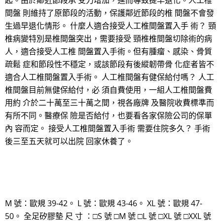
起。由於鄰近節段承 受力增加，進而導致提早退化。人工椎
間盤 則維持了原節段的活動，保護鄰近節段的椎 間盤不會發
生過早退化情形。 什麼人適合接受人工椎間盤置入手 術？ 頸
椎病變特別是椎間盤突出，需要接受 頸椎椎間盤切除術的病
人，適合接受人工椎 間盤置入手術。但有腫瘤、感染、骨質
疏鬆 症和節段性不穩定，或該節段有後縱韌帶骨 化症者皆不
適合人工椎間盤置入手術。 人工椎間盤有健保給付嗎？ 人工
椎間盤目前無健保給付，必 須自費使用，一組人工椎間盤費
用約 介於二十萬至三十萬之間，視各廠牌 及醫院收費標準而
有所不同。醫療保 險是否給付，也要看各家保險公司的保單
內 容而定。 接受人工椎間盤置入手術 需要住院多久？ 手術
後三至五天就可以出院 回家休養了。
M 號：歐規 39-42。 L 號：歐規 43-46。 XL 號：歐規 47-
50。 全足矽膠墊 尺 寸 ：□S 號 □M 號 □L 號 □XL 號 □XXL 號