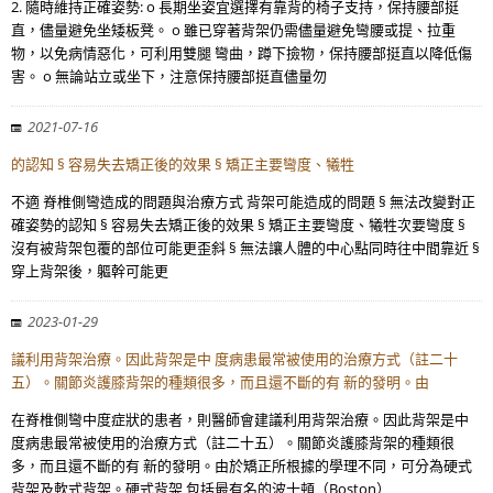
2. 隨時維持正確姿勢: o 長期坐姿宜選擇有靠背的椅子支持，保持腰部挺
直，儘量避免坐矮板凳。 o 雖已穿著背架仍需儘量避免彎腰或提、拉重
物，以免病情惡化，可利用雙腿 彎曲，蹲下撿物，保持腰部挺直以降低傷
害。 o 無論站立或坐下，注意保持腰部挺直儘量勿
2021-07-16
的認知 § 容易失去矯正後的效果 § 矯正主要彎度、犧牲
不適 脊椎側彎造成的問題與治療方式 背架可能造成的問題 § 無法改變對正
確姿勢的認知 § 容易失去矯正後的效果 § 矯正主要彎度、犧牲次要彎度 §
沒有被背架包覆的部位可能更歪斜 § 無法讓人體的中心點同時往中間靠近 §
穿上背架後，軀幹可能更
2023-01-29
議利用背架治療。因此背架是中 度病患最常被使用的治療方式（註二十
五）。關節炎護膝背架的種類很多，而且還不斷的有 新的發明。由
在脊椎側彎中度症狀的患者，則醫師會建議利用背架治療。因此背架是中
度病患最常被使用的治療方式（註二十五）。關節炎護膝背架的種類很
多，而且還不斷的有 新的發明。由於矯正所根據的學理不同，可分為硬式
背架及軟式背架。硬式背架 包括最有名的波士頓（Boston）