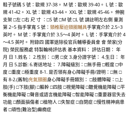
鞋子號碼 S 號：歐規 37-38。 M 號：歐規 39-40。 L 號：歐
規 41-42。 XL 號：歐規 43-44。 XXL 號：歐規 45-46。 伸腕
支架 □左 □右 尺 寸 ：□S 號 □M 號 □L 號 請註明左右側 量測
第 2~5 指手掌寬 S 號：
頸椎壓迫頸圈輔具
手掌寬介於 2.5~3
英吋。 M 號：手掌寬介於 3.5～4 英吋。 L 號：手掌寬介於 4
～4.5 英吋。 附錄四 國軍退除役官兵輔導委員會 會 榮家(分
院) 榮民服務處 特製輪椅評估表 基本資料： 評估日期： 年
月 日 1.姓名： 2.性別： □男 □女 3.身分證字號： 4.生日： 年
月 日 5.診斷: 6.寄送地址： 7.障礙級別：□無手冊 □輕度 □中
度 □重度 □極重度 8-1. 是否領有身心障礙手冊/證明：□無 □
有 8-2.(舊制)
充氣頸圈
身心障礙手冊類別： □肢體障礙：□上
肢(手) □下肢(腳) □軀幹 □四肢 □視覺障礙 □聽覺機能障礙 □平
衡機能障礙 □聲音或語言機能障礙 □智能障礙 □重要器官失去
功能 □顏面損傷者 □植物人 □失智症 □自閉症 □慢性精神病患
者 □頑性(難治型)癲癇症