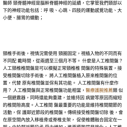
醫師 頸脊髓神經是腦幹脊髓神經的延續，它掌管我們頸部以
下的神經功能包括：呼 吸、心跳、四肢的運動感覺功能、大
小便、腸胃的蠕動；
頸椎手術後，視情況需使用 頸圈固定，視植入物的不同而有
不同配 戴時間，從兩週至三個月不等。 什麼是人工椎間盤？
人工頸椎椎間盤是可以模擬正常頸椎椎 間盤的特殊裝置，接
受椎間盤切除手術後， 將人工椎間盤植入原來椎間盤的位
置，代替 原有椎間盤並保有其功能。 人工椎間盤有什麼作
用？ 人工椎間盤與正常椎間盤功能相當，
醫療護腕推薦
類 似
一個避震器，同時還能夠重建，並維持因 病變等原因而縮短
的椎間隙高度。人工椎間 盤最重要的功能是維持椎間關節的
活動，保 護鄰近節段的椎間盤。傳統接受椎間盤切除 後，會
在原空間內放入移植骨或脊椎支架， 促使椎體融合固定在一