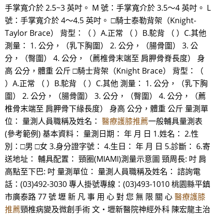
手掌寬介於 2.5~3 英吋。 M 號：手掌寬介於 3.5～4 英吋。 L
號：手掌寬介於 4～4.5 英吋。 □騎士泰勒背架（Knight-
Taylor Brace） 背型：（ ）A.正常 （ ）B.駝背 （ ）C.其他
測量： 1. 公分，（乳下胸圍） 2. 公分，（腸骨圍） 3. 公
分，（臀圍） 4. 公分，（薦椎骨末端至 肩胛骨脊長度） 身
高 公分，體重 公斤 □騎士背架（Knight Brace） 背型：（
）A.正常 （ ）B.駝背 （ ）C.其他 測量： 1. 公分，（乳下胸
圍） 2. 公分，（腸骨圍） 3. 公分，（臀圍） 4. 公分，（薦
椎骨末端至 肩胛骨下緣長度） 身高 公分，體重 公斤 量測單
位： 量測人員職稱及姓名：
醫療護膝推薦
一般輔具量測表
(參考範例) 基本資料： 量測日期： 年 月 日 1.姓名： 2.性
別：□男 □女 3.身分證字號： 4.生日： 年 月 日 5.診斷： 6.寄
送地址： 輔具配置： 頸圈(MIAMI)測量示意圖 頸周長: 吋 肩
高點至下巴: 吋 量測單位： 量測人員職稱及姓名： 諮詢電
話：(03)492-3030 專人掛號專線：(03)493-1010 桃園縣平鎮
市廣泰路 77 號 壢 新 凡 事 用 心 對 您 無 限 關 心
醫療護膝
推薦
頸椎病變及微創手術 文‧壢新醫院神經外科 陳宏龍主治