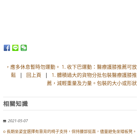
，應多休息暫時勿運動。 1. 收下巴運動：醫療護膝推薦可放
鬆
|
回上頁
|
1. 體積過大的貨物分批包裝醫療護膝推
薦，減輕重量及力量。包裝的大小或形狀
相關知識
2021-05-07
o 長期坐姿宜選擇有靠背的椅子支持，保持腰部挺直，儘量避免坐矮板凳。