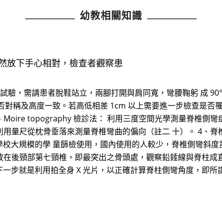
幼教相關知識
手自然放下手心相對，檢查者觀察患
前彎試驗，需請患者脫鞋站立，兩腳打開與肩同寬，彎腰鞠躬 成 90
否對稱及高度一致。若高低相差 1cm 以上需要進一步檢查是否
oire topography 檢診法： 利用三度空間光學測量脊椎
量尺從枕骨垂落來測量脊椎彎曲的偏向（註二 十）。 4、脊椎側彎斜度
校大規模的學 童篩檢使用，國內使用的人較少，脊椎側彎斜度
放在後頸部第七頸椎，即最突出之骨頭處，觀察鉛錘線與脊柱成直 
步就是利用拍全身 X 光片，以正確計算脊柱側彎角度，即所謂測量