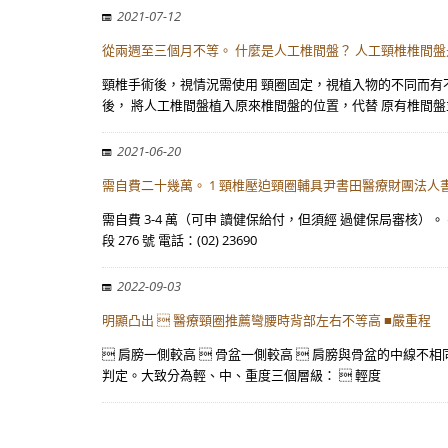
2021-07-12
從兩週至三個月不等。 什麼是人工椎間盤？ 人工頸椎椎間
頸椎手術後，視情況需使用 頸圈固定，視植入物的不同而有
後， 將人工椎間盤植入原來椎間盤的位置，代替 原有椎間
2021-06-20
需自費二十幾萬。 1 頸椎壓迫頸圈輔具尹書田醫療財團法人
需自費 3-4 萬（可申 讀健保給付，但須經 過健保局審核
段 276 號 電話：(02) 23690
2022-09-03
明顯凸出  醫療頸圈推薦彎腰時背部左右不等高 ■嚴重程
 肩膀一側較高  骨盆一側較高  肩膀與骨盆的中線不相
判定。大致分為輕、中、重度三個層級：  輕度