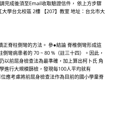
請完成後須至Email收取驗證信件， 依上方步驟
江大學台北校區 2樓 【207】教室 地址：台北市大
正脊柱側彎的方法。 參●結論 脊椎側彎形成這
病患者的 70 ~ 80 %（註三十四）。因此，
，仍以前屈身檢查法為最準確，加上算出柯卜氏 角
學進行大規模篩檢，發現每100人平均就有
府單位應考慮將前屈身檢查法作為目前的國小學童脊