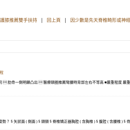
醫療護膝推薦雙手扶持
|
回上頁
|
因少數是先天脊椎畸形或神經
重程
同  肋骨一側明顯凸出  醫療頸圈推薦彎腰時背部左右不等高 ■嚴重程度 嚴
§ 矢狀面 ( 側面 ) § 頭頸 § 脊椎矯正器胸腔 ( 含胸椎 ) § 腹腔 ( 含腰椎 )