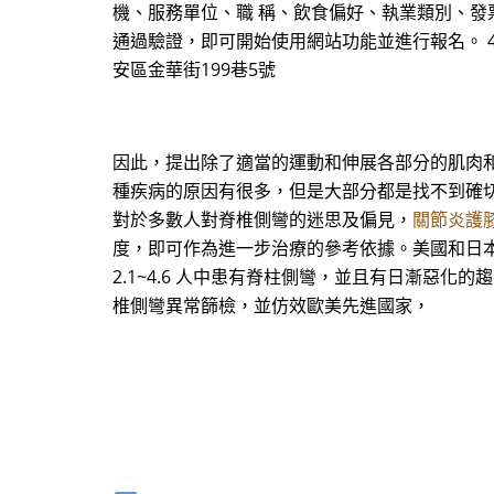
機、服務單位、職 稱、飲食偏好、執業類別、發票形
通過驗證，即可開始使用網站功能並進行報名。 4. 
安區金華街199巷5號
因此，提出除了適當的運動和伸展各部分的肌肉和
種疾病的原因有很多，但是大部分都是找不到確切的
對於多數人對脊椎側彎的迷思及偏見，
關節炎護
度，即可作為進一步治療的參考依據。美國和日本
2.1~4.6 人中患有脊柱側彎，並且有日漸惡
椎側彎異常篩檢，並仿效歐美先進國家，