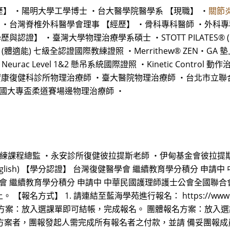
歷】 ・陽明大學工學博士 ・台大醫學院醫學系 【現職】 ・
關節
 ・台灣脊椎外科醫學會理事 【經歷】 ・骨科專科醫師 ・外科
】 ・臺灣大學物理治療學系碩士 ・STOTT PILATES® (臨床復
® (體適能) 七級全認證國際教練證照 ・Merrithew® ZEN‧GA
Neurac Level 1&2 懸吊系統國際證照 ・Kinetic Contr
實康復健科診所物理治療師 ・臺大醫院物理治療師 ・台北市立
全國大專盃柔道賽場邊物理治療師 ・
及訓練課程總監 ・永安診所復健彼拉提斯老師 ・伊甸基金會彼拉提
in English) 【學分認證】 台灣復健醫學會 繼續教育學分積分
會 繼續教育學分積分 申請中 中華民國護理師護士公會全國聯合
1. 請連結至藍海學苑進行報名： https://www.hnl.com.tw/
方案：放入選課單即可結帳，完成報名。 團體報名方案：放入選課
】方案者，團報發起人需完成所有報名者之付款，並請 備妥團報成