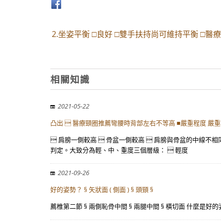
2.坐姿平衡 □良好 □雙手扶持尚可維持平衡 □
相關知識
2021-05-22
凸出  醫療頸圈推薦彎腰時背部左右不等高 ■嚴重程度 嚴
 肩膀一側較高  骨盆一側較高  肩膀與骨盆的中線不相
判定。大致分為輕、中、重度三個層級：  輕度
2021-09-26
好的姿勢？ § 矢狀面 ( 側面 ) § 頭頸 §
薦椎第二節 § 兩側恥骨中間 § 兩腿中間 § 橫切面 什麼是好的姿勢？ 