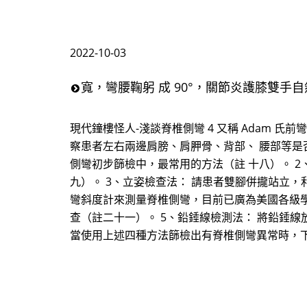
2022-10-03
寬，彎腰鞠躬 成 90°，關節炎護膝雙
現代鐘樓怪人-淺談脊椎側彎 4 又稱 Adam 氏
察患者左右兩邊肩膀、肩胛骨、背部、 腰部等是
側彎初步篩檢中，最常用的方法（註 十八）。 2、M
九）。 3、立姿檢查法： 請患者雙腳併攏站立，利用
彎斜度計來測量脊椎側彎，目前已廣為美國各級學
查（註二十一）。 5、鉛錘線檢測法： 將鉛錘線
當使用上述四種方法篩檢出有脊椎側彎異常時，下一