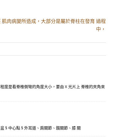
 肌肉病變所造成，大部分是屬於脊柱在發育 過程
中，
重程度是看脊椎側彎的角度大小，要由 X 光片上 脊椎的夾角來
 § 骨盆 § 中心點 § 外耳道、肩關節、髖關節、膝 關