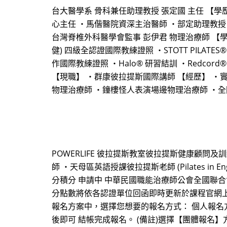
台大醫學系 骨科兼任助理教授 張定國 主任 【學
心主任 ・馬偕醫院資深主治醫師 ・部定助理教授
台灣脊椎外科醫學會監事 彭伊君 物理治療師 【學歷與認證
健) 四級全認證國際教練證照 ・STOTT PILATES
作國際教練證照 ・Halo® 研習結訓 ・Redcord® 
【現職】 ・群康彼拉提斯國際講師 【經歷】 ・
物理治療師 ・鐘樓怪人表演場邊物理治療師 ・
POWERLIFE 彼拉提斯教室彼拉提斯健康顧問
師 ・天母區英語授課彼拉提斯老師 (Pilates 
分積分 申請中 中華民國職能治療師公會全國聯合
分點數將依各認證單位回函即時更新於課程官網上。 【報名方式】 
報名方案中，選擇您想要的報名方式： 個人報名
後即可 結帳完成報名。 (備註)選擇【團體報名