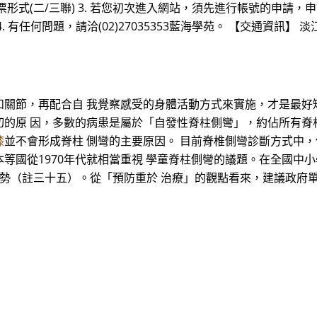
式(二/三聯) 3. 若您初次進入網站，須先進行帳號的申請，申
有任何問題，請洽(02)27035353藍海學苑。 【交通資訊】 淡
關節，再配合自 我覺察感受的身體活動方式來實施，才是最好矯
原 因，多數的病患是屬於「自發性脊柱側彎」，約佔所有脊柱側彎
膝
並不會形成脊柱 側彎的主要原因。 目前脊椎側彎診斷方式中
等國從1970年代就相當重視 學童脊柱側彎的議題。在全國中小
化的趨勢（註三十五）。從「預防重於 治療」的觀點看來，建議政