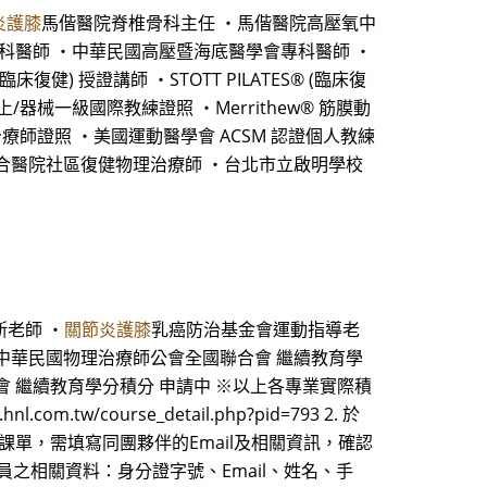
炎護膝
馬偕醫院脊椎骨科主任 ・馬偕醫院高壓氧中
專科醫師 ・中華民國高壓暨海底醫學會專科醫師 ・
健) 授證講師 ・STOTT PILATES® (臨床復
 墊上/器械一級國際教練證照 ・Merrithew® 筋膜動
ol 動作治療師證照 ・美國運動醫學會 ACSM 認證個人教練
聯合醫院社區復健物理治療師 ・台北市立啟明學校
斯老師 ・
關節炎護膝
乳癌防治基金會運動指導老
 申請中 中華民國物理治療師公會全國聯合會 繼續教育學
會 繼續教育學分積分 申請中 ※以上各專業實際積
course_detail.php?pid=793 2. 於
單，需填寫同團夥伴的Email及相關資訊，確認
員之相關資料：身分證字號、Email、姓名、手