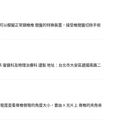
是可以模擬正常頸椎椎 間盤的特殊裝置，接受椎間盤切除手術
診所 復健科及物理治療科 謹製 地址：台北市大安區建國南路二
重程度是看脊椎側彎的角度大小，要由 X 光片上 脊椎的夾角來