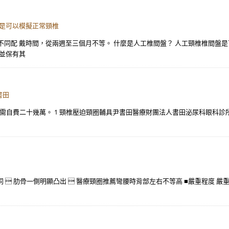
盤是可以模擬正常頸椎
不同配 戴時間，從兩週至三個月不等。 什麼是人工椎間盤？ 人工頸椎椎間盤
盤並保有其
書田
）。 需自費二十幾萬。 1 頸椎壓迫頸圈輔具尹書田醫療財團法人書田泌尿科眼科
同  肋骨一側明顯凸出  醫療頸圈推薦彎腰時背部左右不等高 ■嚴重程度 嚴