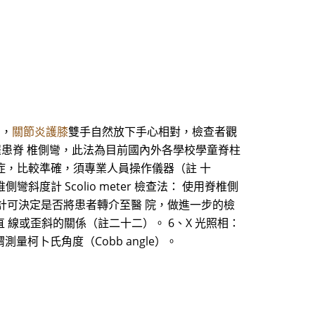
°，
關節炎護膝
雙手自然放下手心相對，檢查者觀
罹患脊 椎側彎，此法為目前國內外各學校學童脊柱
側彎症，比較準確，須專業人員操作儀器（註 十
計 Scolio meter 檢查法： 使用脊椎側
計可決定是否將患者轉介至醫 院，做進一步的檢
線或歪斜的關係（註二十二）。 6、X 光照相：
柯卜氏角度（Cobb angle）。