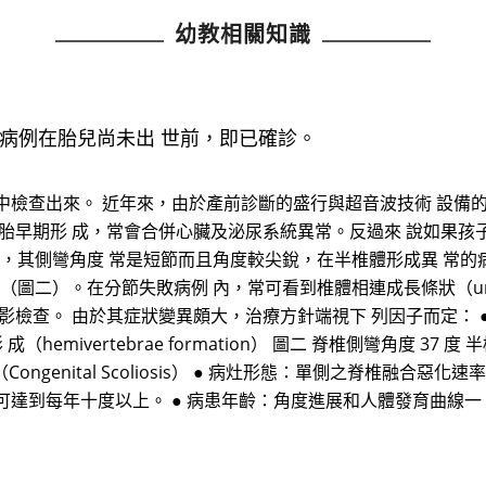
幼教相關知識
病例在胎兒尚未出 世前，即已確診。
中檢查出來。 近年來，由於產前診斷的盛行與超音波技術 設備
胚胎早期形 成，常會合併心臟及泌尿系統異常。反過來 說如果孩
為主，其側彎角度 常是短節而且角度較尖銳，在半椎體形成異 常
（圖二）。在分節失敗病例 內，常可看到椎體相連成長條狀（unilate
影檢查。 由於其症狀變異頗大，治療方針端視下 列因子而定： 
成（hemivertebrae formation） 圖二 脊椎側彎角度 37
彎 （Congenital Scoliosis） ● 病灶形態：單側之脊椎
可達到每年十度以上。 ● 病患年齡：角度進展和人體發育曲線一