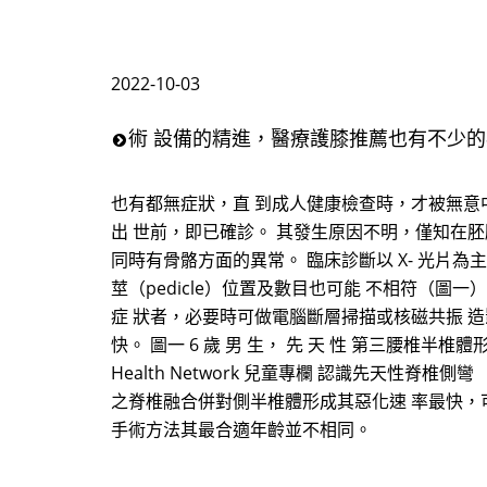
2022-10-03
術 設備的精進，醫療護膝推薦也有不少的
也有都無症狀，直 到成人健康檢查時，才被無意
出 世前，即已確診。 其發生原因不明，僅知在
同時有骨骼方面的異常。 臨床診斷以 X- 光片
莖（pedicle）位置及數目也可能 不相符（圖一）
症 狀者，必要時可做電腦斷層掃描或核磁共振 造
快。 圖一 6 歲 男 生， 先 天 性 第三腰椎半椎體形 
Health Network 兒童專欄 認識先天性脊椎側
之脊椎融合併對側半椎體形成其惡化速 率最快，
手術方法其最合適年齡並不相同。