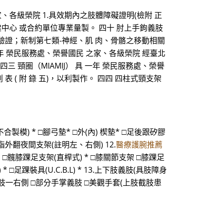
、各級榮院 1.具效期內之肢體障礙證明(檢附 正
建中心 或合約單位專業量製。 四十 肘上手鉤義肢
正本驗證；新制第七類-神經、肌 肉、骨骼之移動相關
 二年 榮民服務處、榮譽國民 之家、各級榮院 經臺北
三 頸圈（MIAMIJ） 具 一年 榮民服務處、榮譽
表 ( 附 錄 五)，以利製作。 四四 四柱式頸支架
不合製模) * □腳弓墊* □外(內) 楔墊* □足後跟矽膠
指外翻夜間支架(註明左、右側) 12.
醫療護腕推薦
架 □髖膝踝足支架(直桿式) * □膝關節支架 □膝踝足
 □足踝裝具(U.C.B.L) * 13.上下肢義肢(具肢障身
義肢一右側 □部分手掌義肢 □美觀手套(上肢截肢患