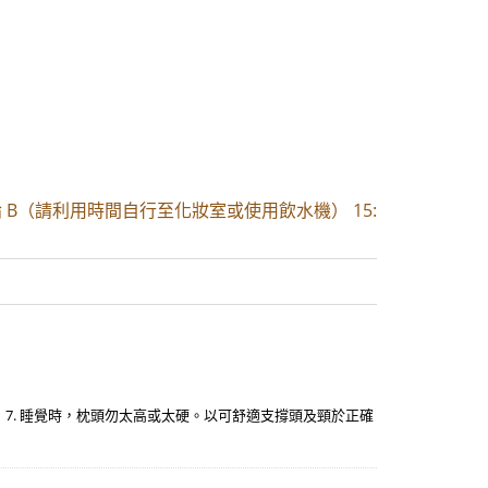
論 B（請利用時間自行至化妝室或使用飲水機） 15:
 7. 睡覺時，枕頭勿太高或太硬。以可舒適支撐頭及頸於正確