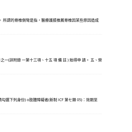
活動。 所謂的脊椎側彎是指，醫療護膝推薦脊椎因某些原因造成
一(詳附錄 一第十三項、十五 項 備 註 ) 始得申 請。 五、榮
下列身份) o肢體障礙者(新制 ICF 第七類 05)：效期至