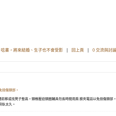
、唸書，將來結婚、生子也不會受影
|
回上頁
|
0 交流與討
免扭傷頸部。
體前移或找凳子墊高。頸椎壓迫頸圈輔具勿長時間用肩 膀夾電話以免扭傷頸部。
俯臥太久。