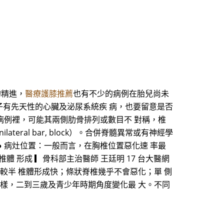
的精進，
醫療護膝推薦
也有不少的病例在胎兒尚未
子有先天性的心臟及泌尿系統疾 病，也要留意是否
的病例裡，可能其兩側肋骨排列或數目不 對稱，椎
ral bar, block）。合併脊髓異常或有神經學
● 病灶位置：一般而言，在胸椎位置惡化速 率最
 度 半椎體 形成 ▎骨科部主治醫師 王廷明 17 台大醫網
融合惡化速率較半 椎體形成快；條狀脊椎幾乎不會惡化；單 側
 樣，二到三歲及青少年時期角度變化最 大。不同