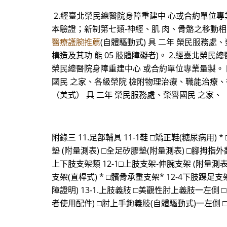
2.經臺北榮民總醫院身障重建中 心或合約單位專業
本驗證；新制第七類-神經、肌 肉、骨骼之移動相關
醫療護腕推薦
(自體驅動式) 具 二年 榮民服務
構造及其功 能 05 肢體障礙者)。 2.經臺北榮
榮民總醫院身障重建中心 或合約單位專業量製。 四二
國民 之家、各級榮院 檢附物理治療、職能治療、復健 
（美式） 具 二年 榮民服務處、榮譽國民 之家、
附錄三 11.足部輔具 11-1鞋 □矯正鞋(糖尿病用) *
墊 (附量測表) □全足矽膠墊(附量測表) □腳拇指
上下肢支架類 12-1□上肢支架-伸腕支架 (附量測表)
支架(直桿式) * □髕骨承重支架* 12-4下肢踝足支架 
障證明) 13-1.上肢義肢 □美觀性肘上義肢一左
者使用配件) □肘上手鉤義肢(自體驅動式)一左側 