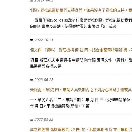
2022-10-03
側彎? 脊椎能幫助我們支撐身體，如果沒有了脊椎的支持，
脊椎側彎(Scoliosis)簡介 什麼是脊椎側彎? 脊椎
向側面彎曲及旋轉，使得脊椎看起來像似「S」或者
2022-10-31
備文件 （資料） 受理機構 備 註 四、鋁合金高背特製輪 椅
項 目 辦理方式 申請資格 申請間 隔年限 應備文件 （資料） 
民醫療體系得以 醫
2023-06-28
榮服處、榮家) 四、申請人具效期內之下列身心障礙手冊或具
一、榮民姓名： 二、申請日期： 年 月 日 三、受理申請單位：
年 月 日 o平衡機能障礙(新制 ICF 第
2022-03-22
成之神經損 傷機率較高；相對 地，若能早期診斷 並且早期