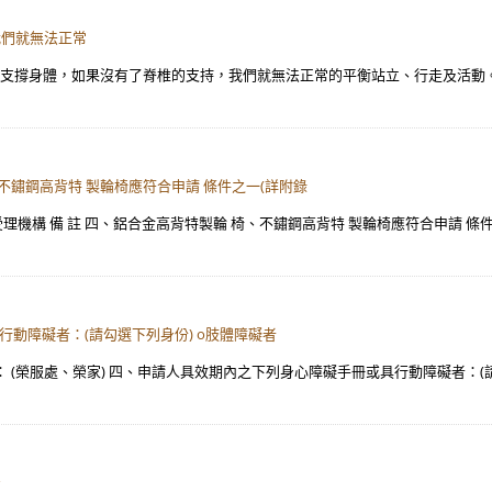
我們就無法正常
能幫助我們支撐身體，如果沒有了脊椎的支持，我們就無法正常的平衡站立、行走及
、不鏽鋼高背特 製輪椅應符合申請 條件之一(詳附錄
受理機構 備 註 四、鋁合金高背特製輪 椅、不鏽鋼高背特 製輪椅應符合申請 條件之
行動障礙者：(請勾選下列身份) o肢體障礙者
 (榮服處、榮家) 四、申請人具效期內之下列身心障礙手冊或具行動障礙者：(請勾選
治