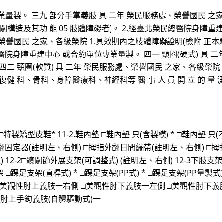
量製。 三九 部分手掌義肢 具 二年 榮民服務處、榮譽國民 之家
構造及其功 能 05 肢體障礙者)。 2.經臺北榮民總醫院身障重
處、榮譽國民 之家、各級榮院 1.具效期內之肢體障礙證明(檢附 
民總醫院身障重建中心 或合約單位專業量製。 四一 頸圈(硬式) 具
 頸圈(軟質) 具 二年 榮民服務處、榮譽國民 之家、各級榮院 四
科、骨科、身障醫療科、神經科等 醫 事 人 員 開 立 的 量 測 
 □特製矯型皮鞋* 11-2.鞋內墊 □鞋內墊 只(含製模) * □鞋內墊 只(
外翻固定器(註明左、右側) □拇指外翻日間繃帶(註明左、右側) □拇
 12-2□髖關節外展支架(可調整式) (註明左、右側) 12-3下肢支
□踝足支架(直桿式) * □踝足支架(PP式) * □踝足支架(PP量製式) *
側 □美觀性肘上義肢一右側 □美觀性肘下義肢一左側 □美觀性肘下
□肘上手鉤義肢(自體驅動式)一