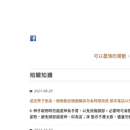
可以盡情的運動
相關知識
2021-08-29
或找凳子墊高。頸椎壓迫頸圈輔具勿長時間用肩 膀夾電話以
6. 伸手取物時勿過度伸長手臂，以免扭傷頸部。必要時可身
姿勢，避免頸部過度伸、仰為宜；床 墊亦不應太軟，儘量勿