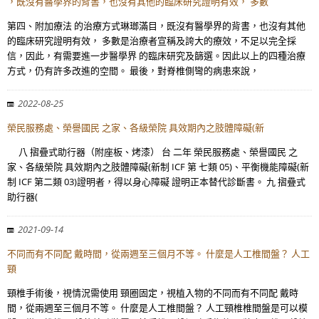
，既沒有醫學界的背書，也沒有其他的臨床研究證明有效， 多數
第四、附加療法 的治療方式琳瑯滿目，既沒有醫學界的背書，也沒有其他
的臨床研究證明有效， 多數是治療者宣稱及誇大的療效，不足以完全採
信，因此，有需要進一步醫學界 的臨床研究及篩選。因此以上的四種治療
方式，仍有許多改進的空間。 最後，對脊椎側彎的病患來說，
2022-08-25
榮民服務處、榮譽國民 之家、各級榮院 具效期內之肢體障礙(新
八 摺疊式助行器（附座板、烤漆） 台 二年 榮民服務處、榮譽國民 之
家、各級榮院 具效期內之肢體障礙(新制 ICF 第 七類 05)、平衡機能障礙(新
制 ICF 第二類 03)證明者，得以身心障礙 證明正本替代診斷書。 九 摺疊式
助行器(
2021-09-14
不同而有不同配 戴時間，從兩週至三個月不等。 什麼是人工椎間盤？ 人工
頸
頸椎手術後，視情況需使用 頸圈固定，視植入物的不同而有不同配 戴時
間，從兩週至三個月不等。 什麼是人工椎間盤？ 人工頸椎椎間盤是可以模