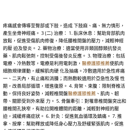
疼痛感會傳導至臀部或下肢，造成 下肢麻、痛、無力情形，
產生坐骨神經痛。 3 (二) 治療： 1. 臥床休息：幫助背部肌肉
放鬆，促進受傷肌肉修復，降低腰椎間盤的壓力，減輕神經
的壓 迫及發炎。 2. 藥物治療：適當使用非類固醇類抗發炎
藥、肌肉鬆弛劑，控制受傷後發炎反應。 3. 物理治療：包括
電療、冷熱敷等，電療是利用電刺激，
醫療護膝推薦
使肌肉
細胞規律運動，緩解肌肉硬 化及抽痛。冷敷適用於急性疼痛
一、二天內，有止痛和消腫；而熱敷較適用於亞急性及慢 性
期，改善局部循環，增進復原。 4. 背架、束腹：限制脊椎活
動，保持良好姿勢，減輕椎間盤
醫療護膝推薦
、肌肉、韌
帶、關節受到外來壓 力。 5. 骨盤牽引：對罹患椎間盤突出和
腰椎間孔狹窄，有助拉開椎體間的距離，減輕對神經的壓
迫，減緩疼痛症狀。 6. 針灸：促進氣血循環及鎮痛。 7. 推
拿、按摩：幫助釋放或降低身心壓力及舒緩緊張肌肉，促進