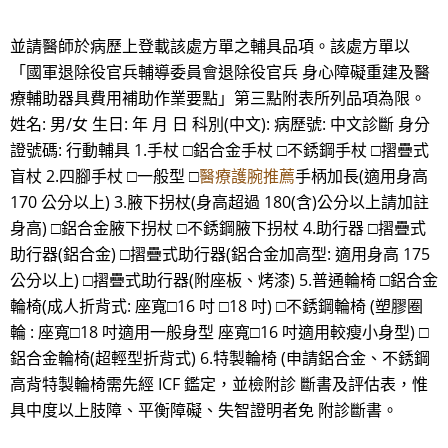
並請醫師於病歷上登載該處方單之輔具品項。該處方單以
「國軍退除役官兵輔導委員會退除役官兵 身心障礙重建及醫
療輔助器具費用補助作業要點」第三點附表所列品項為限。
姓名: 男/女 生日: 年 月 日 科別(中文): 病歷號: 中文診斷 身分
證號碼: 行動輔具 1.手杖 □鋁合金手杖 □不銹鋼手杖 □摺疊式
盲杖 2.四腳手杖 □一般型 □
醫療護腕推薦
手柄加長(適用身高
170 公分以上) 3.腋下拐杖(身高超過 180(含)公分以上請加註
身高) □鋁合金腋下拐杖 □不銹鋼腋下拐杖 4.助行器 □摺疊式
助行器(鋁合金) □摺疊式助行器(鋁合金加高型: 適用身高 175
公分以上) □摺疊式助行器(附座板、烤漆) 5.普通輪椅 □鋁合金
輪椅(成人折背式: 座寬□16 吋 □18 吋) □不銹鋼輪椅 (塑膠圈
輪 : 座寬□18 吋適用一般身型 座寬□16 吋適用較瘦小身型) □
鋁合金輪椅(超輕型折背式) 6.特製輪椅 (申請鋁合金、不銹鋼
高背特製輪椅需先經 ICF 鑑定，並檢附診 斷書及評估表，惟
具中度以上肢障、平衡障礙、失智證明者免 附診斷書。