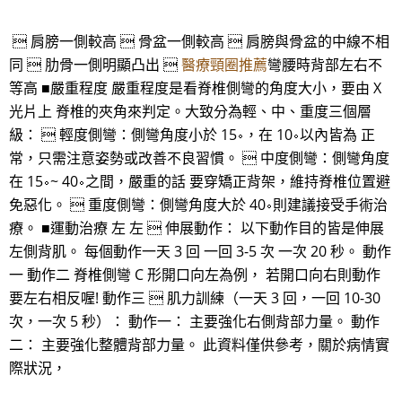
 肩膀一側較高  骨盆一側較高  肩膀與骨盆的中線不相
同  肋骨一側明顯凸出 
醫療頸圈推薦
彎腰時背部左右不
等高 ■嚴重程度 嚴重程度是看脊椎側彎的角度大小，要由 X
光片上 脊椎的夾角來判定。大致分為輕、中、重度三個層
級：  輕度側彎：側彎角度小於 15∘，在 10∘以內皆為 正
常，只需注意姿勢或改善不良習慣。  中度側彎：側彎角度
在 15∘~ 40∘之間，嚴重的話 要穿矯正背架，維持脊椎位置避
免惡化。  重度側彎：側彎角度大於 40∘則建議接受手術治
療。 ■運動治療 左 左  伸展動作： 以下動作目的皆是伸展
左側背肌。 每個動作一天 3 回 一回 3-5 次 一次 20 秒。 動作
一 動作二 脊椎側彎 C 形開口向左為例， 若開口向右則動作
要左右相反喔! 動作三  肌力訓練（一天 3 回，一回 10-30
次，一次 5 秒）： 動作一： 主要強化右側背部力量。 動作
二： 主要強化整體背部力量。 此資料僅供參考，關於病情實
際狀況，