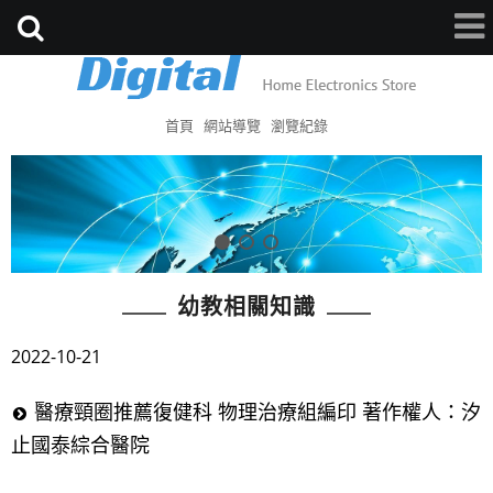
首頁
網站導覽
瀏覽紀錄
幼教相關知識
2022-10-21
醫療頸圈推薦復健科 物理治療組編印 著作權人：汐
止國泰綜合醫院