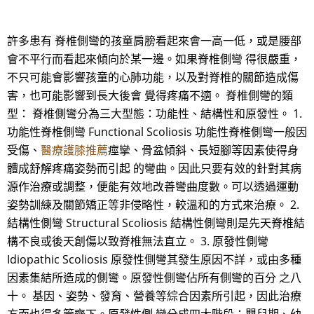
許多患有 脊椎側彎的孩童肩膀看起來會一高一低，或是腰部
會不平行而看起來傾向於某一邊。如果脊椎側彎 得很嚴重，
不只可能會影響孩童的心肺功能，以及對脊椎的關節造成傷
害，也可能影響到長大後會 覺得疼痛不適。 脊椎側彎的類
型： 脊椎側彎分為三大型態：功能性、結構性和原發性。 1.
功能性脊椎側彎 Functional Scoliosis 功能性脊椎側彎一般因
受傷、
醫療護膝推薦
痙攣、骨盆傾斜、長短腳等因素使得身
體成舒解疼痛姿勢而引起 的彎曲。因此只要有效的針對其病
源作治療或調整，便能有效地改善彎曲度數。可以透過運動
姿勢訓練及關節矯正等非侵略性，較溫和的方式來治療。 2.
結構性側彎 Structural Scoliosis 結構性側彎則是先天脊椎結
構不良或後天創傷以致脊椎無法直立。 3. 原發性側彎
Idiopathic Scoliosis 原發性側彎其發生原因不詳，或由多種
因素集結所造成的側彎。原發性側彎佔所有側彎的百分 之八
十。 基因、姿勢、發育、營養等綜合因素所引起，因此治療