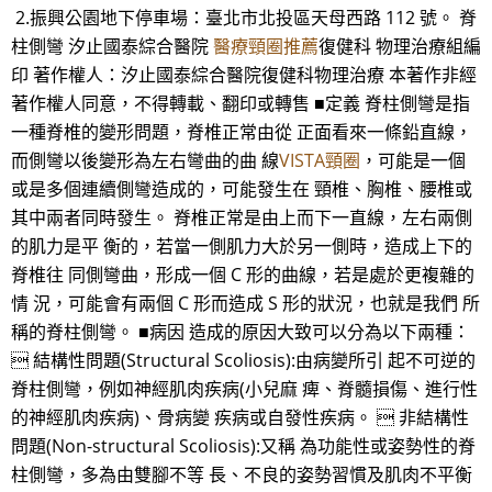
2.振興公園地下停車場：臺北市北投區天母西路 112 號。 脊
柱側彎 汐止國泰綜合醫院
醫療頸圈推薦
復健科 物理治療組編
印 著作權人：汐止國泰綜合醫院復健科物理治療 本著作非經
著作權人同意，不得轉載、翻印或轉售 ■定義 脊柱側彎是指
一種脊椎的變形問題，脊椎正常由從 正面看來一條鉛直線，
而側彎以後變形為左右彎曲的曲 線
VISTA頸圈
，可能是一個
或是多個連續側彎造成的，可能發生在 頸椎、胸椎、腰椎或
其中兩者同時發生。 脊椎正常是由上而下一直線，左右兩側
的肌力是平 衡的，若當一側肌力大於另一側時，造成上下的
脊椎往 同側彎曲，形成一個 C 形的曲線，若是處於更複雜的
情 況，可能會有兩個 C 形而造成 S 形的狀況，也就是我們 所
稱的脊柱側彎。 ■病因 造成的原因大致可以分為以下兩種：
 結構性問題(Structural Scoliosis):由病變所引 起不可逆的
脊柱側彎，例如神經肌肉疾病(小兒麻 痺、脊髓損傷、進行性
的神經肌肉疾病)、骨病變 疾病或自發性疾病。  非結構性
問題(Non-structural Scoliosis):又稱 為功能性或姿勢性的脊
柱側彎，多為由雙腳不等 長、不良的姿勢習慣及肌肉不平衡