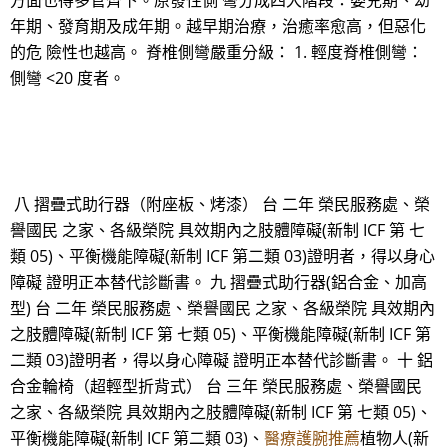
方面也得多管齊下。原發性側 彎分成四大階段：嬰兒期、幼
年期、發育期及成年期。越早期治療，治癒率愈高，但惡化
的危 險性也越高。 脊椎側彎嚴重分級： 1. 輕度脊椎側彎：
側彎 <20 度者。
八 摺疊式助行器（附座板、烤漆） 台 二年 榮民服務處、榮
譽國民 之家、各級榮院 具效期內之肢體障礙(新制 ICF 第 七
類 05)、平衡機能障礙(新制 ICF 第二類 03)證明者，得以身心
障礙 證明正本替代診斷書。 九 摺疊式助行器(鋁合金、加高
型) 台 二年 榮民服務處、榮譽國民 之家、各級榮院 具效期內
之肢體障礙(新制 ICF 第 七類 05)、平衡機能障礙(新制 ICF 第
二類 03)證明者，得以身心障礙 證明正本替代診斷書。 十 鋁
合金輪椅（超輕型折背式） 台 三年 榮民服務處、榮譽國民
之家、各級榮院 具效期內之肢體障礙(新制 ICF 第 七類 05)、
平衡機能障礙(新制 ICF 第二類 03)、
醫療護腕推薦
植物人(新