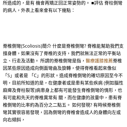
所造成的，是有 機會再矯正回正常姿勢的。 ■評估 脊柱側彎
的病人，外表上看來會有以下幾點：
脊椎側彎(Scoliosis)簡介 什麼是脊椎側彎? 脊椎能幫助我們支
撐身體，如果沒有了脊椎的支持，我們就無法正常的平衡站
立、行走及活動。 所謂的脊椎側彎是指，
醫療護膝推薦
脊椎
因某些原因造成向側面彎曲及旋轉，使得脊椎看起來像似
「S」或者是 「C」的形狀。造成脊椎側彎的確切原因至今不
明，目前所知道的是，在健康者或是患有某些疾病 (例如腦性
麻痺及脊柱裂等)病患身上都有可能發生脊椎側彎的情形，也
有可能和先天的脊椎異常有 關，而在健康的孩童中，患有脊
椎側彎的比率約為百分之二點五。 如何發現? 有時候脊椎側
彎其實很容易發現，因為側彎的脊椎會造成人的身體向左或
向右傾斜，