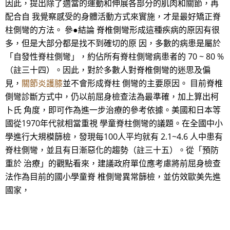
因此，提出除了適當的運動和伸展各部分的肌肉和關節，再
配合自 我覺察感受的身體活動方式來實施，才是最好矯正脊
柱側彎的方法。 參●結論 脊椎側彎形成這種疾病的原因有很
多，但是大部分都是找不到確切的原 因，多數的病患是屬於
「自發性脊柱側彎」，約佔所有脊柱側彎病患者的 70 ~ 80 %
（註三十四）。因此，對於多數人對脊椎側彎的迷思及偏
見，
關節炎護膝
並不會形成脊柱 側彎的主要原因。 目前脊椎
側彎診斷方式中，仍以前屈身檢查法為最準確，加上算出柯
卜氏 角度，即可作為進一步治療的參考依據。美國和日本等
國從1970年代就相當重視 學童脊柱側彎的議題。在全國中小
學進行大規模篩檢，發現每100人平均就有 2.1~4.6 人中患有
脊柱側彎，並且有日漸惡化的趨勢（註三十五）。從「預防
重於 治療」的觀點看來，建議政府單位應考慮將前屈身檢查
法作為目前的國小學童脊 椎側彎異常篩檢，並仿效歐美先進
國家，