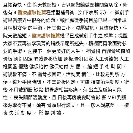
且恢復快，住 院天數縮短，皆以顯微鏡做頸椎間盤切除，術
後有 4
醫療護膝推薦
種類型補骨術（如下表所 示）。 微創手
術是醫療界中很夯的話題，頸椎顯微手術目前已是一個常規
且相對安全 的手術。因其傷口小，減壓徹底，且恢復快，住
院天數縮短，
醫療護膝推薦
幾乎已成微創手術之 標準；提醒
大家不要再被李珮菁的錯誤示範所迷失，積極而勇敢面對必
要的手術， 迎接下一個更美好的人生。 補骨術 自體骨移植加
骨板.骨釘固定 異體骨移植加 骨板.骨釘固定 人工骨籠架 人工
椎間盤 優點 健保給付 健保給付 方 便 ， 縮 短 手 術 時 間，
術後較不痛，不 需骨板固定，活動度 稍佳，比較易判讀 方
便，縮短手術時間， 不需骨板固定，可維 持關節活動度，術
後 不用戴頸圈 缺點 捐骨處相當疼痛，有 出血及感染可能
性， 喪失關節活動度，且 日後再度病變時會影 響 MRI 判讀
來源取得不易，須有 骨頭銀行設立，且一 般人觀感差，一樣
喪 失 活 動 度 ， 影 響 判 讀。