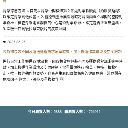
將
背架穿著方法 1. 首先以背架中間橫條第 2 節處對準軟腰處（約肚臍延線）
以確定背架高低位置。 2. 醫療頸圈推薦穿戴時將背面兩直立桿間的空隙對
準脊椎，檢查背架兩直鋼條的中心是否對準脊 椎，確定是否正直無歪斜。
3. 深吸一口氣後拉緊束腹片的皮帶並固
2021-06-25
類貨物包裝不同及運送過程講求速率時效，加上搬運作業環境及空間限制
進行日常工作搬運各 式貨物，因各類貨物包裝不同及運送過程講求速率時
效，加上搬運作業環境及空間限制，常重覆性進行 抬舉、握持、攜物行
走、推、拉等動作與姿勢，容易產生肌肉骨骼傷害的健康危害，常見潛在
危險因子 包含： • 長期及重複動作 
今日瀏覽人數：
5888
總瀏覽人數：
4766911