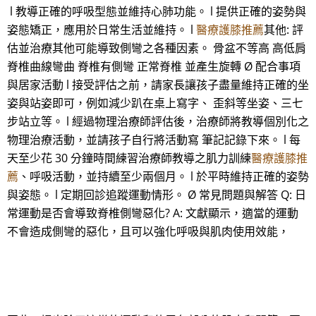
l 教導正確的呼吸型態並維持心肺功能。 l 提供正確的姿勢與
姿態矯正，應用於日常生活並維持。 l
醫療護膝推薦
其他: 評
估並治療其他可能導致側彎之各種因素。 骨盆不等高 高低肩
脊椎曲線彎曲 脊椎有側彎 正常脊椎 並產生旋轉 Ø 配合事項
與居家活動 l 接受評估之前，請家長讓孩子盡量維持正確的坐
姿與站姿即可，例如減少趴在桌上寫字、 歪斜等坐姿、三七
步站立等。 l 經過物理治療師評估後，治療師將教導個別化之
物理治療活動，並請孩子自行將活動寫 筆記記錄下來。 l 每
天至少花 30 分鐘時間練習治療師教導之肌力訓練
醫療護膝推
薦
、呼吸活動，並持續至少兩個月。 l 於平時維持正確的姿勢
與姿態。 l 定期回診追蹤運動情形。 Ø 常見問題與解答 Q: 日
常運動是否會導致脊椎側彎惡化? A: 文獻顯示，適當的運動
不會造成側彎的惡化，且可以強化呼吸與肌肉使用效能，