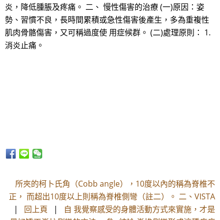
炎，降低腫脹及疼痛。 二、 慢性傷害的治療 (一)原因：姿
勢、習慣不良，長時間累積或急性傷害後產生，多為重複性
肌肉骨骼傷害，又可稱過度使 用症候群。 (二)處理原則： 1.
消炎止痛。
所夾的柯卜氏角（Cobb angle），10度以內的稱為脊椎不
正， 而超出10度以上則稱為脊椎側彎（註二）。 二、VISTA
|
回上頁
|
自 我覺察感受的身體活動方式來實施，才是