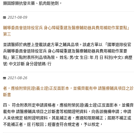
類固醇類抗發炎藥、肌肉鬆弛劑，
2021-08-09
輔導委員會退除役官兵 身心障礙重建及醫療輔助器具費用補助作業要點」
第三
並請醫師於病歷上登載該處方單之輔具品項。該處方單以 「國軍退除役官
兵輔導委員會退除役官兵 身心障礙重建及醫療輔助器具費用補助作業要
點」第三點附表所列品項為限。 姓名: 男/女 生日: 年 月 日 科別(中文): 病歷
號: 中文診斷 身分證號碼: 行
2021-08-26
者，應檢附榮民證(義士證)正反面影本，並備齊載有申 請醫療輔具項目之診
斷書
四、 符合附表所定申請資格者，應檢附榮民證(義士證)正反面影本，並備齊
載有申 請醫療輔具項目之診斷書等相關證明資料，向各該機構申請；申請
人未依規定 檢附證明資料，其能補正者，應通知限期補正；屆期不補正或
不能補正者，逕 行駁回；經審查符合規定者，予以核定，