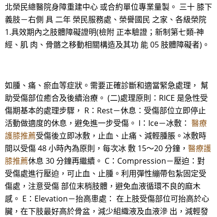
北榮民總醫院身障重建中心 或合約單位專業量製。 三十 膝下
義肢－右側 具 二年 榮民服務處、榮譽國民 之家、各級榮院
1.具效期內之肢體障礙證明(檢附 正本驗證；新制第七類-神
經、肌 肉、骨骼之移動相關構造及其功 能 05 肢體障礙者)。
如腫、痛、瘀血等症狀。需要正確診斷和適當緊急處理， 幫
助受傷部位癒合及後續治療。 (二)處理原則：RICE 是急性受
傷期基本的處理步驟， R：Rest－休息：受傷部位立即停止
活動做適度的休息，避免進一步受傷。 I：Ice－冰敷：
醫療
護膝推薦
受傷後立即冰敷，止血、止痛、減輕腫脹。冰敷時
間以受傷 48 小時內為原則，每次冰 敷 15～20 分鐘，
醫療護
膝推薦
休息 30 分鐘再繼續。 C：Compression－壓迫：對
受傷處進行壓迫，可止血、止腫。利用彈性繃帶包紮固定受
傷處，注意受傷 部位末梢肢體，避免血液循環不良的麻木
感。 E：Elevation－抬高患處： 在上肢受傷部位可抬高於心
臟，在下肢最好高於骨盆，減少組織液及血液滲 出，減輕發