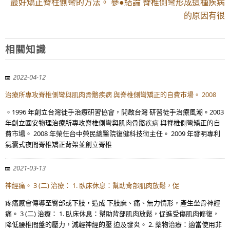
最好矯正脊柱側彎的方法。 參●結論 脊椎側彎形成這種疾病
的原因有很
相關知識
2022-04-12
治療所專攻脊椎側彎與肌肉骨骼疾病 與脊椎側彎矯正的自費市場。 2008
。1996 年創立台灣徒手治療研習協會，開啟台灣 研習徒手治療風潮。2003
年創立國安物理治療所專攻脊椎側彎與肌肉骨骼疾病 與脊椎側彎矯正的自
費市場。 2008 年榮任台中榮民總醫院復健科技術主任。 2009 年發明專利
氣囊式夜間脊椎矯正背架並創立脊椎
2021-03-13
神經痛。 3 (二) 治療： 1. 臥床休息：幫助背部肌肉放鬆，促
疼痛感會傳導至臀部或下肢，造成 下肢麻、痛、無力情形，產生坐骨神經
痛。 3 (二) 治療： 1. 臥床休息：幫助背部肌肉放鬆，促進受傷肌肉修復，
降低腰椎間盤的壓力，減輕神經的壓 迫及發炎。 2. 藥物治療：適當使用非