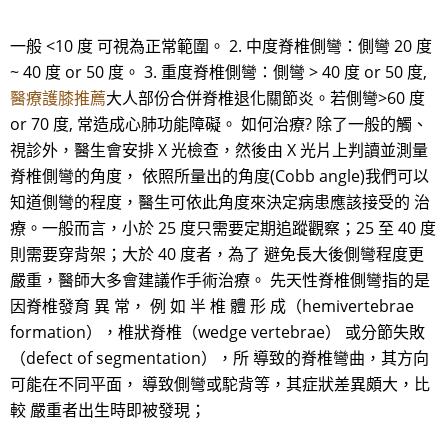
一般 <10 度 可視為正常範圍。 2. 中度脊椎側彎：側彎 20 度
~ 40 度 or 50 度。 3. 重度脊椎側彎：側彎 > 40 度 or 50 度,
醫療護膝推薦
大人部份合併脊椎退化關節炎。若側彎>60 度
or 70 度, 常造成心肺功能障礙。 如何治療? 除了一般的觸、
視診外，醫生會安排 X 光檢查，然後由 X 光片上判讀並測量
脊椎側彎的角度， 依照所量出的角度(Cobb angle)我們可以
知道側彎的程度，醫生可依此角度來決定病患應該接受的 治
療。一般而言，小於 25 度只需要定期追蹤觀察；25 至 40 度
則需要穿背架；大於 40 度者，為了 避免長大後側彎程度更
嚴重，醫師大多會建議作手術治療。 先天性脊椎側彎指的是
因脊椎發育 異 常， 例 如 半 椎 體 形 成（hemivertebrae
formation），椎狀脊椎（wedge vertebrae） 或分節失敗
（defect of segmentation），所 導致的脊椎彎曲，其方向
可能在不同平面， 導致側彎或駝背等，其症狀差異頗大，比
較 嚴重者出生時即被發現；