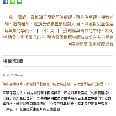
象： 醫師、脊椎矯正器物理治療師、職能治療師、特教老
師、體育老師、運動及健康產業相關人 員，以及對兒童發展
有興趣的學員。
|
回上頁
|
 肩膀與骨盆的中線不相同
 肋骨一側明顯凸出  醫療頸圈推薦彎腰時背部左右不等高
■嚴重程度 嚴重程度是看
相關知識
2021-07-28
架中間橫條第 2 節處對準軟腰處（約肚臍延線）以確定背架高低位置。 2.
背架穿著方法 1. 首先以背架中間橫條第 2 節處對準軟腰處（約肚臍延線）
以確定背架高低位置。 2. 醫療頸圈推薦穿戴時將背面兩直立桿間的空隙對
準脊椎，檢查背架兩直鋼條的中心是否對準脊 椎，確定是否正直無歪斜。
3. 深吸一口氣後拉緊束腹片的皮帶並固