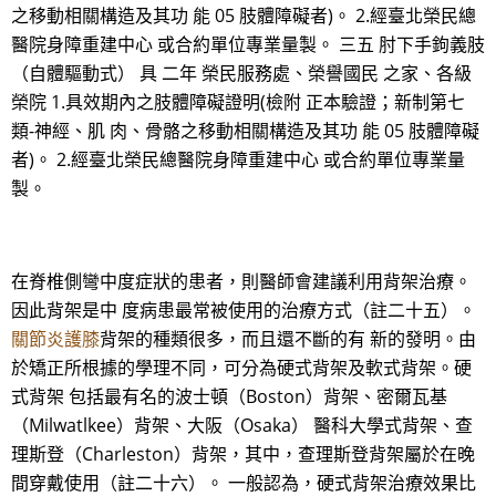
之移動相關構造及其功 能 05 肢體障礙者)。 2.經臺北榮民總
醫院身障重建中心 或合約單位專業量製。 三五 肘下手鉤義肢
（自體驅動式） 具 二年 榮民服務處、榮譽國民 之家、各級
榮院 1.具效期內之肢體障礙證明(檢附 正本驗證；新制第七
類-神經、肌 肉、骨骼之移動相關構造及其功 能 05 肢體障礙
者)。 2.經臺北榮民總醫院身障重建中心 或合約單位專業量
製。
在脊椎側彎中度症狀的患者，則醫師會建議利用背架治療。
因此背架是中 度病患最常被使用的治療方式（註二十五）。
關節炎護膝
背架的種類很多，而且還不斷的有 新的發明。由
於矯正所根據的學理不同，可分為硬式背架及軟式背架。硬
式背架 包括最有名的波士頓（Boston）背架、密爾瓦基
（Milwatlkee）背架、大阪（Osaka） 醫科大學式背架、查
理斯登（Charleston）背架，其中，查理斯登背架屬於在晚
間穿戴使用（註二十六）。 一般認為，硬式背架治療效果比