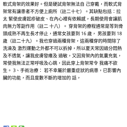
軟式背架的效果好。但是硬試背架無法自 己穿戴，而軟式背
架常有讓患者不方便上廁所（註二十七）。其缺點包括：拉
太 緊使皮膚起疹破皮、在內心裡有依賴感，長期使用會讓肌
肉無力等副作用（註二 十八）。 穿背架的療程通常是等到骨
頭成熟不再生長才停止，通常女孩要到 16 歲， 男孩要到 18
歲（註二十九）。我也穿過兩種背架，這兩種穿的時間除了
洗澡及 激烈運動之外都不可以拆掉，所以夏天常因過分悶熱
及不透氣，讓我皮膚發癢及 過敏，又因背架內的氣囊充氣，
常使我無法正常呼吸及心跳，因此穿上背架常令 我痛不欲
生。 3、手術治療： 若不幸屬於嚴重症狀的病患，已影響內
臟的功能，而且度數不斷的增加的 話，