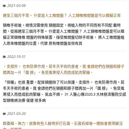
2021-03-09
週至三個月不等。 什麼是人工椎間盤？ 人工頸椎椎間盤是可以模擬正常
頸椎手術後，視情況需使用 頸圈固定，視植入物的不同而有不同配 戴時
間，從兩週至三個月不等。 什麼是人工椎間盤？ 人工頸椎椎間盤是可以模
擬正常頸椎椎 間盤的特殊裝置，接受椎間盤切除手術後， 將人工椎間盤植
入原來椎間盤的位置，代替 原有椎間盤並保有其
2022-10-31
、支撐外， 也有防寒作用。若冬天手術的患者，我 會請他們在頸圈和脖子
間再加一片「圍 脖」，免受風寒侵入而造成肌肉緊繃、
「保暖」也很 重要，配掛頸圈除了可以保護、支撐外， 也有防寒作用。若
冬天手術的患者，我 會請他們在頸圈和脖子間再加一片「圍 脖」，免受風
寒侵入而造成肌肉緊繃、 氣血不順。 31 人醫心傳2020.3 大林慈濟醫院交感
型頸椎病治療 復健 很多病
2021-03-20
群萎縮、無力，就像有些人腳骨折打石膏，石膏拆掉後一開始會覺得腳沒