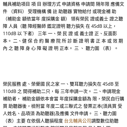
輔具補助項目 項 目 辦理方式 申請資格 申請間 隔年限 應備文
件 （資料） 受理機構 備 註 助聽器 實物給付 或現金補 助
（補助金 額依當年 度採購金 額） 領有榮民 證或義士 證之聽
障 人員（聽 障經醫師 鑑定證明 聽力損失 在 45dB 以上，
110dB 以 下者） 三年 一、榮 民 證 或 義士證 正、反面影
本。 二、健 保 合 約 醫 療 院 所 診 斷 證 明 書 正 本 或 效 期
內 之 聽 障 身 心 障 礙 證 明 正本。 三 、 聽力圖 （表）。
榮民服務 處、榮譽國 民之家 一、雙耳聽力損失在 45dB 至
110dB 之 間得補助二只，每 三年申請一次。 二、申請現金
補助者， 補助金額依本會當 年度採購金額為 限，榮民自行購
買 助聽器後，檢附當 年度二或三聯式之 發票正本(須具買 受
人姓名、品項須 為助聽器)及應備 文件申請。 三、聽力圖
（表）主要 在依個人聽損程度
台北輔具公司
調整數位助聽