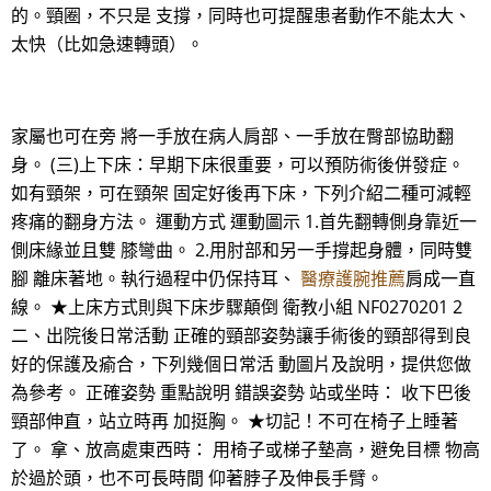
的。頸圈，不只是 支撐，同時也可提醒患者動作不能太大、
太快（比如急速轉頭）。
家屬也可在旁 將一手放在病人肩部、一手放在臀部協助翻
身。 (三)上下床：早期下床很重要，可以預防術後併發症。
如有頸架，可在頸架 固定好後再下床，下列介紹二種可減輕
疼痛的翻身方法。 運動方式 運動圖示 1.首先翻轉側身靠近一
側床緣並且雙 膝彎曲。 2.用肘部和另一手撐起身體，同時雙
腳 離床著地。執行過程中仍保持耳、
醫療護腕推薦
肩成一直
線。 ★上床方式則與下床步驟顛倒 衛教小組 NF0270201 2
二、出院後日常活動 正確的頸部姿勢讓手術後的頸部得到良
好的保護及瘉合，下列幾個日常活 動圖片及說明，提供您做
為參考。 正確姿勢 重點說明 錯誤姿勢 站或坐時： 收下巴後
頸部伸直，站立時再 加挺胸。 ★切記！不可在椅子上睡著
了。 拿、放高處東西時： 用椅子或梯子墊高，避免目標 物高
於過於頭，也不可長時間 仰著脖子及伸長手臂。