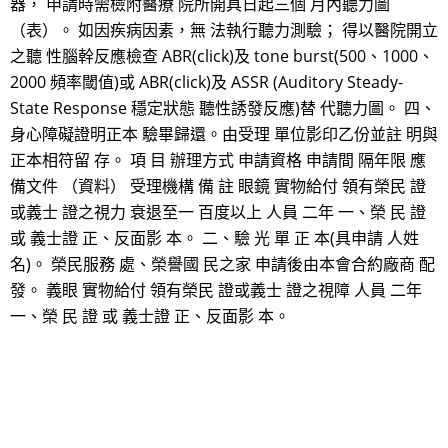
器， 申請時需檢附醫療 院所開具日起三個 月內聽力圖
（表）。 如因疾病因素，無 法執行聽力測驗； 得以醫院開立
之聽 性腦幹反應檢查 ABR(click)及 tone burst(500、1000、
2000 頻率閾值)或 ABR(click)及 ASSR (Auditory Steady-
State Response 穩定狀態 聽性誘發反應)替 代聽力圖。 四、
身心障礙證明正本 驗畢歸還。由受理 單位影印乙份並註 明與
正本相符留 存。 項 目 辦理方式 申請資格 申請間 隔年限 應
備文件 （資料） 受理機構 備 註 眼鏡 實物給付 領有榮民 證
或義士 證之視力 衰退至一 百度以上 人員 二年 一、榮 民 證
或 義士證 正、反面影 本。 二、驗 光 單 正 本(具申請 人姓
名)。 榮民服務 處、榮譽國 民之家 申請後由本會合約廠商 配
發。 義眼 實物給付 領有榮民 證或義士 證之視障 人員 二年
一、榮 民 證 或 義士證 正、反面影 本。