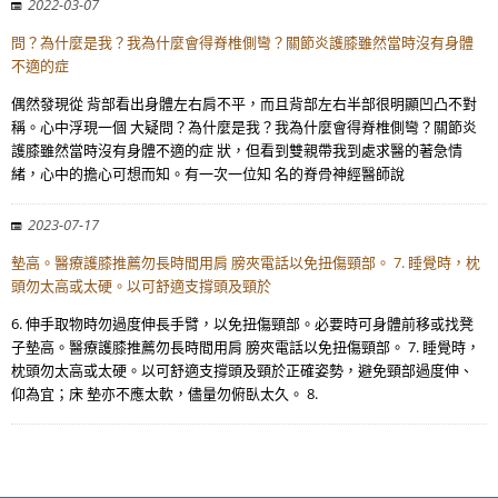
2022-03-07
問？為什麼是我？我為什麼會得脊椎側彎？關節炎護膝雖然當時沒有身體
不適的症
偶然發現從 背部看出身體左右肩不平，而且背部左右半部很明顯凹凸不對
稱。心中浮現一個 大疑問？為什麼是我？我為什麼會得脊椎側彎？關節炎
護膝雖然當時沒有身體不適的症 狀，但看到雙親帶我到處求醫的著急情
緒，心中的擔心可想而知。有一次一位知 名的脊骨神經醫師說
2023-07-17
墊高。醫療護膝推薦勿長時間用肩 膀夾電話以免扭傷頸部。 7. 睡覺時，枕
頭勿太高或太硬。以可舒適支撐頭及頸於
6. 伸手取物時勿過度伸長手臂，以免扭傷頸部。必要時可身體前移或找凳
子墊高。醫療護膝推薦勿長時間用肩 膀夾電話以免扭傷頸部。 7. 睡覺時，
枕頭勿太高或太硬。以可舒適支撐頭及頸於正確姿勢，避免頸部過度伸、
仰為宜；床 墊亦不應太軟，儘量勿俯臥太久。 8.