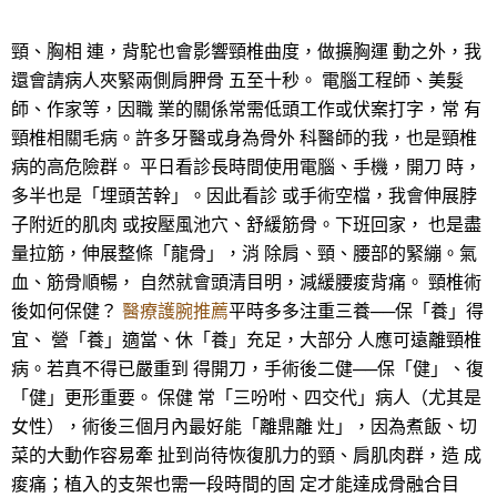
頸、胸相 連，背駝也會影響頸椎曲度，做擴胸運 動之外，我
還會請病人夾緊兩側肩胛骨 五至十秒。 電腦工程師、美髮
師、作家等，因職 業的關係常需低頭工作或伏案打字，常 有
頸椎相關毛病。許多牙醫或身為骨外 科醫師的我，也是頸椎
病的高危險群。 平日看診長時間使用電腦、手機，開刀 時，
多半也是「埋頭苦幹」。因此看診 或手術空檔，我會伸展脖
子附近的肌肉 或按壓風池穴、舒緩筋骨。下班回家， 也是盡
量拉筋，伸展整條「龍骨」，消 除肩、頸、腰部的緊繃。氣
血、筋骨順暢， 自然就會頭清目明，減緩腰痠背痛。 頸椎術
後如何保健？
醫療護腕推薦
平時多多注重三養──保「養」得
宜、 營「養」適當、休「養」充足，大部分 人應可遠離頸椎
病。若真不得已嚴重到 得開刀，手術後二健──保「健」、復
「健」更形重要。 保健 常「三吩咐、四交代」病人（尤其是
女性），術後三個月內最好能「離鼎離 灶」，因為煮飯、切
菜的大動作容易牽 扯到尚待恢復肌力的頸、肩肌肉群，造 成
痠痛；植入的支架也需一段時間的固 定才能達成骨融合目