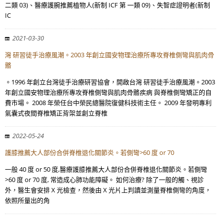
二類 03)、醫療護腕推薦植物人(新制 ICF 第 一類 09)、失智症證明者(新制
IC
2021-03-30
灣 研習徒手治療風潮。2003 年創立國安物理治療所專攻脊椎側彎與肌肉骨
骼
。1996 年創立台灣徒手治療研習協會，開啟台灣 研習徒手治療風潮。2003
年創立國安物理治療所專攻脊椎側彎與肌肉骨骼疾病 與脊椎側彎矯正的自
費市場。 2008 年榮任台中榮民總醫院復健科技術主任。 2009 年發明專利
氣囊式夜間脊椎矯正背架並創立脊椎
2022-05-24
護膝推薦大人部份合併脊椎退化關節炎。若側彎>60 度 or 70
一般 40 度 or 50 度,醫療護膝推薦大人部份合併脊椎退化關節炎。若側彎
>60 度 or 70 度, 常造成心肺功能障礙。 如何治療? 除了一般的觸、視診
外，醫生會安排 X 光檢查，然後由 X 光片上判讀並測量脊椎側彎的角度，
依照所量出的角