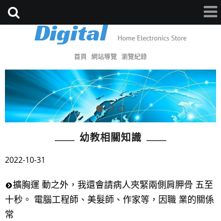
首頁
網站導覽
瀏覽紀錄
幼教相關知識
2022-10-31
擴胸運 動之外，我還會請病人夾緊兩側肩胛骨 五至
十秒。 電腦工程師、美髮師、作家等，因職 業的關係
常