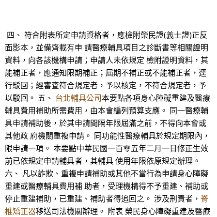
四、 符合附表所定申請資格者，應檢附榮民證(義士證)正反
面影本，並備齊載有申 請醫療輔具項目之診斷書等相關證明
資料，向各該機構申請；申請人未依規定 檢附證明資料，其
能補正者，應通知限期補正；屆期不補正或不能補正者，逕
行駁回；經審查符合規定者，予以核定，不符合規定者，予
以駁回。 五、
台北輔具公司
本要點各項身心障礙重建及醫療
輔具費用補助所需費用，由本會編列預算支應。 同一醫療輔
具申請補助後，於其申請間隔年限屆滿之前，不得向本會或
其他政 府機關重複申請。 同功能性醫療輔具於規定期限內，
限申請一項。 本要點中華民國一百零五年二月一日修正生效
前已依規定申請輔具者，其輔具 使用年限依原規定辦理。
六、 凡以詐欺、重複申請補助或其他不當行為申請身心障礙
重建或醫療輔具費用補 助者，受理機構得不予重建、補助或
停止重建補助，已重建、補助者得追回之。 涉及刑責者，
脊
椎矯正器
移送司法機關辦理。 附表 榮民身心障礙重建及醫療