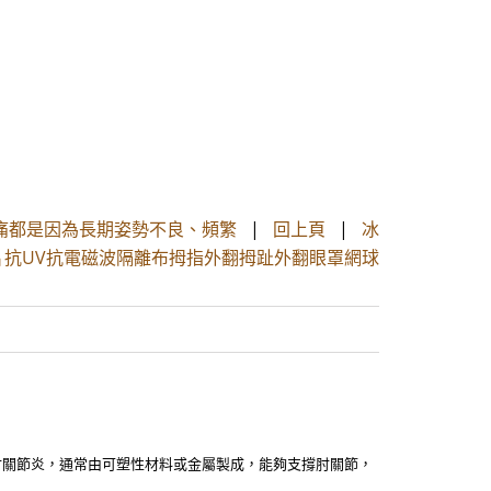
痛都是因為長期姿勢不良、頻繁
|
回上頁
|
冰
抗UV抗電磁波隔離布拇指外翻拇趾外翻眼罩網球
肘關節炎，通常由可塑性材料或金屬製成，能夠支撐肘關節，