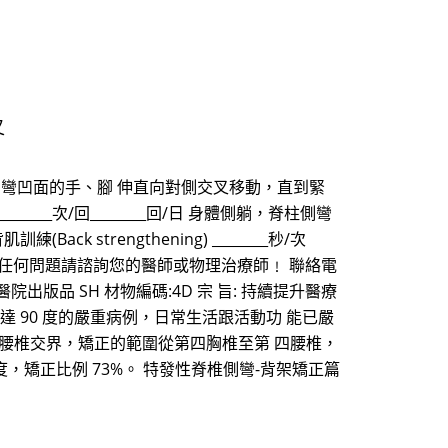
叉
雙膝支撐在地上，側彎凹面的手、腳 伸直向對側交叉移動，直到緊
秒/次________次/回________回/日 身體側躺，脊柱側彎
k strengthening) ________秒/次
______回/日 若有任何問題請諮詢您的醫師或物理治療師﹗ 聯絡電
 亞東醫院出版品 SH 材物編碼:4D 宗 旨: 持續提升醫療
度達 90 度的嚴重病例，日常生活跟活動功 能已嚴
腰椎交界，矯正的範圍從第四胸椎至第 四腰椎，
，矯正比例 73%。 特發性脊椎側彎-背架矯正篇