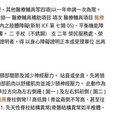
眼、其他醫療輔具等四項)以一年申請一次為限。
錄一 醫療輔具補助項目 項次 醫療輔具項目
醫療
肢體障礙(新制 ICF 第 七類 05)、平衡機能障
書。 二 手杖（不銹鋼） 支 二年 榮民服務處、榮
行動障礙證明者，得 以身心障礙證明正本或受理單位 出具
頸部關節及減少神經壓力。 站直或坐直，先將頭
硬的頸部肌肉以舒緩肌肉並減少頸神經壓力。 此動作為
為左右側邊 ( 圖一 ) 及左右斜前側 ( 圖二 )
推薦
脊柱側彎? l 高低肩 l 骨盆兩側不等高、甚至往
彎之成因 1. 先天性脊柱結構異常(骨骼結構異常如半椎體、