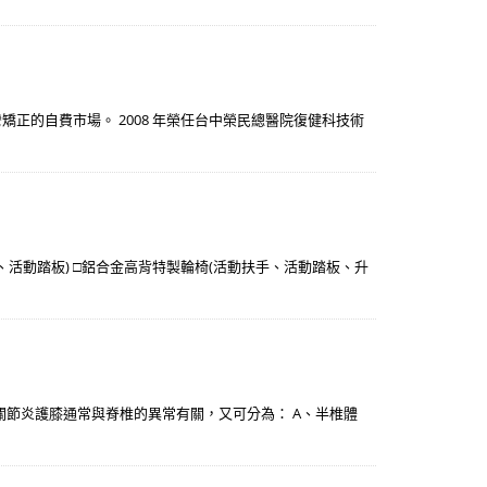
矯正的自費市場。 2008 年榮任台中榮民總醫院復健科技術
活動踏板) □鋁合金高背特製輪椅(活動扶手、活動踏板、升
s）：關節炎護膝通常與脊椎的異常有關，又可分為： A、半椎體