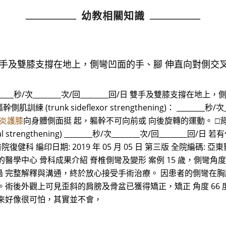
幼教相關知識
____回/日 雙手及雙膝支撐在地上，側彎凹面的手、腳 伸直向對側交
g) ________秒/次________次/回________回/日 雙手及
側肌訓練 (trunk sideflexor strengthening)： ________
炎護膝
向身體側面挺 起，軀幹不可向前或 向後旋轉的運動。 □背肌訓練(Bac
inal strengthening) ________秒/次________次/回__
亞東醫院復健科 編印日期: 2019 年 05 月 05 日 第三版 全院編碼:
的醫學中心 骨科成果介紹 脊椎側彎及變形 案例 15 歲，側彎角
 完整解釋與溝通，終於放心接受手術治療。 因患者的側彎在胸
術後外觀上可見歪斜的肩膀及骨盆已獲得矯正，矯正 角度 66 度
彎，聽起來好像很可怕，其實並不會，