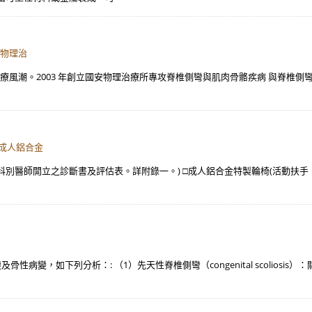
安物理治
治療風潮。2003 年創立國安物理治療所專攻脊椎側彎與肌肉骨骼疾病 與脊椎側彎
□成人鋁合金
別醫師開立之診斷書及評估表。詳附錄一。) □成人鋁合金特製輪椅(活動扶手、
病變，如下列分析：: （1）先天性脊椎側彎（congenital scoliosi