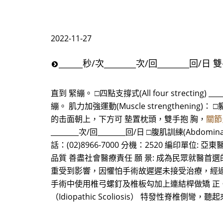
2022-11-27
______秒/次________次/回____
直到 緊繃。 □四點支撐式(All four strectin
繃。 肌力加強運動(Muscle strengthening)： □軀幹
的击面朝上，下方可 墊置枕頭，雙手抱 胸，
關節
________次/回________回/日 □腹肌訓練(Abdom
話：(02)8966-7000 分機：2520 編印單位: 
品質 善盡社會醫療責任 願 景: 成為民眾就醫首選
重受到影響，因懼怕手術故遲遲未接受治療，經過
手術中使用椎弓螺釘及椎板勾加上連結桿做矯 正。
（Idiopathic Scoliosis） 特發性脊椎側