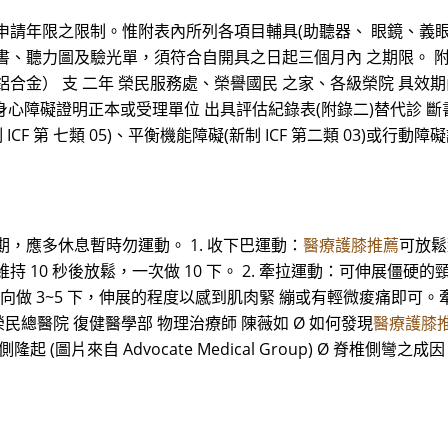
申請年限之限制。惟附表內所列各項目輔具(助聽器、 眼鏡、義
書、聽力圖及驗光單，須符合自開具之日起三個月內 之期限。 附
鋁合金） 支 二年 榮民服務處、榮譽國民 之家、各級榮院 具效期內之
得 以身心障礙證明正本或受理單位 出具評估紀錄表(附錄二)替代診 斷
CF 第 七類 05)、平衡機能障礙(新制 ICF 第二類 03)或
，應多休息暫時勿運動。 1. 收下巴運動：
醫療護膝推薦
可放鬆
 10 秒後放鬆，一次做 10 下。 2. 牽拉運動：可伸展僵
做 3~5 下，伸展的程度以感到肌肉緊 繃或有輕微痠痛即可。牽拉方向
北榮民總醫院 復健醫學部 物理治療師 陳薇如 Ø 如何發現
醫療護膝
起 (圖片來自 Advocate Medical Group) Ø 脊椎側