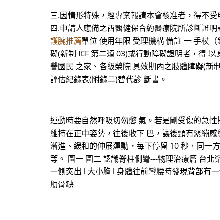
三.因情形特殊，經專案報請本會核准者，得不受
四.申請人應備之西醫健保合約醫療院所診斷證明
護腕推薦
單位 使用年限 受理機構 備註 一 手杖（
礙(新制 ICF 第二類 03)或行動障礙證明者，
譽國民 之家、各級榮院 具效期內之肢體障礙(新制 I
評估紀錄表(附錄二)替代診 斷書。
運動時要自然呼吸切勿憋 氣。若是剛受傷的急性期
維持在正中姿勢，往後收下 巴，讓後頸有緊繃感維持
漸進、緩和的伸展運動，每下停留 10 秒，同一方向
等。 圖一 圖二 認識脊柱側彎---物理治療篇 台
一側突出 l 大小胸 l 身體往前彎腰時發現背部有一側隆
肋骨缺