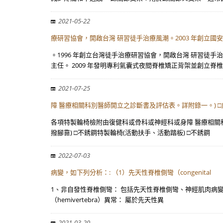
2021-05-22
療研習協會，開啟台灣 研習徒手治療風潮。2003 年創立國
。1996 年創立台灣徒手治療研習協會，開啟台灣 研習徒手
主任。 2009 年發明專利氣囊式夜間脊椎矯正背架並創立脊椎
2021-07-25
障 醫療相關科別醫師開立之診斷書及評估表。詳附錄一。) 
各項特製輪椅檢附由復健科或骨科或神經科或身障 醫療相關科
撥腳靠) □不銹鋼特製輪椅(活動扶手、活動踏板) □不銹鋼
2022-07-03
病變，如下列分析：: （1）先天性脊椎側彎（congenital
1、非自發性脊椎側彎： 包括先天性脊椎側彎、神經肌肉病變及骨性
（hemivertebra）異常： 屬於先天性異
2021-03-20