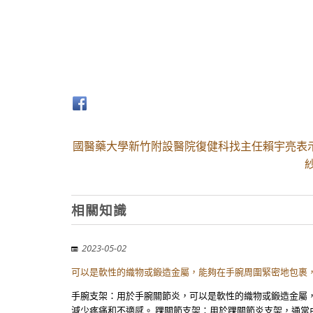
國醫藥大學新竹附設醫院復健科找主任賴宇亮表
相關知識
2023-05-02
可以是軟性的織物或鍛造金屬，能夠在手腕周圍緊密地包裹，
手腕支架：用於手腕關節炎，可以是軟性的織物或鍛造金屬
減少疼痛和不適感。 踝關節支架：用於踝關節炎支架，通常