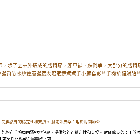
示，除了因意外造成的腰背痛，如車禍、跌倒等，大部分的腰背
紗護肩帶冰紗雙層護腰太陽眼鏡媽媽手小腿套影片手機抗輻射貼片
提供額外的穩定性和支撐。 肘關節支架：用於肘關節炎
，能夠在手腕周圍緊密地包裹，提供額外的穩定性和支撐。 肘關節支架：用於
由可塑性材料或金屬製成，可