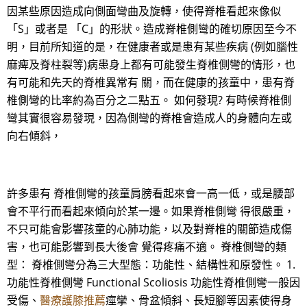
因某些原因造成向側面彎曲及旋轉，使得脊椎看起來像似
「S」或者是 「C」的形狀。造成脊椎側彎的確切原因至今不
明，目前所知道的是，在健康者或是患有某些疾病 (例如腦性
麻痺及脊柱裂等)病患身上都有可能發生脊椎側彎的情形，也
有可能和先天的脊椎異常有 關，而在健康的孩童中，患有脊
椎側彎的比率約為百分之二點五。 如何發現? 有時候脊椎側
彎其實很容易發現，因為側彎的脊椎會造成人的身體向左或
向右傾斜，
許多患有 脊椎側彎的孩童肩膀看起來會一高一低，或是腰部
會不平行而看起來傾向於某一邊。如果脊椎側彎 得很嚴重，
不只可能會影響孩童的心肺功能，以及對脊椎的關節造成傷
害，也可能影響到長大後會 覺得疼痛不適。 脊椎側彎的類
型： 脊椎側彎分為三大型態：功能性、結構性和原發性。 1.
功能性脊椎側彎 Functional Scoliosis 功能性脊椎側彎一般因
受傷、
醫療護膝推薦
痙攣、骨盆傾斜、長短腳等因素使得身