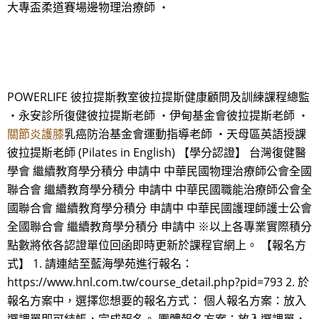
大專盃柔道賽場邊物理治療師 ・
POWERLIFE 彼拉提斯教室彼拉提斯健康顧問及訓練課程總監
・永安診所復健彼拉提斯老師 ・伊甸基金會彼拉提斯老師 ・
關節炎護膝
乳癌防治基金會運動指導老師 ・天母區英語授課
彼拉提斯老師 (Pilates in English) 【學分認證】 台灣復健醫
學會 繼續教育學分積分 申請中 中華民國物理治療師公會全國
聯合會 繼續教育學分積分 申請中 中華民國職能治療師公會全
國聯合會 繼續教育學分積分 申請中 中華民國護理師護士公會
全國聯合會 繼續教育學分積分 申請中 ※以上各專業實際積分
點數將依各認證單位回函即時更新於課程官網上。 【報名方
式】 1. 請連結至藍海學苑進行報名：
https://www.hnl.com.tw/course_detail.php?pid=793 2. 於
報名方案中，選擇您想要的報名方式： 個人報名方案：放入