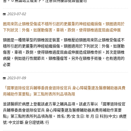
害。 o 無論站立或坐下，注意保持腰部挺直儘量勿
2023-07-02
圈用來防止頸椎受傷或不穩所引起的更嚴重的神經組織損傷。頸圈適用於
下列狀況：外傷，如運動傷害，車禍，跌倒，使得頸椎過度屈曲或伸展
頸圈是一種簡單型的頸椎固定裝置，頸椎壓迫頸圈用來防止頸椎受傷或不
穩所引起的更嚴重的神經組織損傷。頸圈適用於下列狀況：外傷，如運動
傷害，車禍，跌倒，使得頸椎過度屈曲或伸展造成頸椎骨折。其次是頸椎
病變，例如退行性關節炎，頸椎腫瘤等。另外在頸椎手術後，也有適用的
必要
2023-01-09
「國軍退除役官兵輔導委員會退除役官兵 身心障礙重建及醫療輔助器具費
用補助作業要點」第三點附表所列品項為限
並請醫師於病歷上登載該處方單之輔具品項。該處方單以 「國軍退除役官
兵輔導委員會退除役官兵 身心障礙重建及醫療輔助器具費用補助作業要
點」第三點附表所列品項為限。 姓名: 男/女 生日: 年 月 日 科別(中文): 病歷
號: 中文診斷 身分證號碼: 行