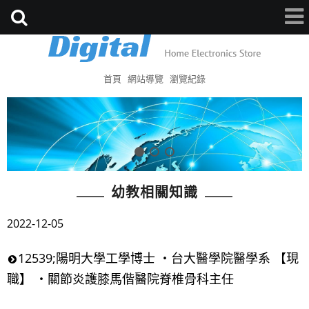
首頁
網站導覽
瀏覽紀錄
幼教相關知識
2022-12-05
12539;陽明大學工學博士 ・台大醫學院醫學系 【現
職】 ・關節炎護膝馬偕醫院脊椎骨科主任