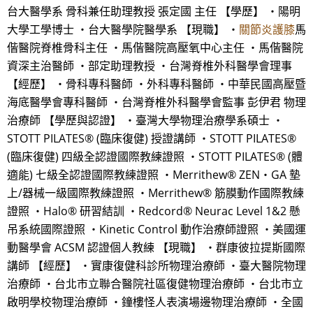
台大醫學系 骨科兼任助理教授 張定國 主任 【學歷】 ・陽明
大學工學博士 ・台大醫學院醫學系 【現職】 ・
關節炎護膝
馬
偕醫院脊椎骨科主任 ・馬偕醫院高壓氧中心主任 ・馬偕醫院
資深主治醫師 ・部定助理教授 ・台灣脊椎外科醫學會理事
【經歷】 ・骨科專科醫師 ・外科專科醫師 ・中華民國高壓暨
海底醫學會專科醫師 ・台灣脊椎外科醫學會監事 彭伊君 物理
治療師 【學歷與認證】 ・臺灣大學物理治療學系碩士 ・
STOTT PILATES® (臨床復健) 授證講師 ・STOTT PILATES®
(臨床復健) 四級全認證國際教練證照 ・STOTT PILATES® (體
適能) 七級全認證國際教練證照 ・Merrithew® ZEN‧GA 墊
上/器械一級國際教練證照 ・Merrithew® 筋膜動作國際教練
證照 ・Halo® 研習結訓 ・Redcord® Neurac Level 1&2 懸
吊系統國際證照 ・Kinetic Control 動作治療師證照 ・美國運
動醫學會 ACSM 認證個人教練 【現職】 ・群康彼拉提斯國際
講師 【經歷】 ・實康復健科診所物理治療師 ・臺大醫院物理
治療師 ・台北市立聯合醫院社區復健物理治療師 ・台北市立
啟明學校物理治療師 ・鐘樓怪人表演場邊物理治療師 ・全國