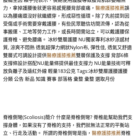
腰痛主因 賴宇亮表示，長期使用護腰導致腰背肌群萎縮無
力，拿掉護腰後就更容易感覺腰背部痠痛，
醫療護膝推薦
誤
以為腰痛還沒好就繼續穿，形成惡性循環。除了先前提到因
受傷或手術需要穿戴護腰，有些民眾聽信坊間流傳，認為從
事搬運、工地等勞力工作，或長時間需站立，可以戴護腰保
護脊椎、避免腰痛。 冰紗雙層護腰 NU獨家專利冰紗涼感材
質, 涼爽不悶熱 透氣超彈力網狀Nylon布, 彈性佳, 透氣又舒適
雙層式可調設計提供
醫療護膝推薦
雙層保護及支撐 背部6條
支撐條設計搭配NU能量條提供最佳支撐力 NU能量技術可釋
放負離子及遠紅外線 輕量183公克 Tags:冰紗雙層護腰護腰
分類 公告 新品 知識 賽事 部落格 彙整 彙整 選取月份
脊椎側彎(Scoliosis)簡介 什麼是脊椎側彎? 脊椎能幫助我們支
撐身體，如果沒有了脊椎的支持，我們就無法正常的平衡站
立、行走及活動。 所謂的脊椎側彎是指，
醫療護膝推薦
脊椎