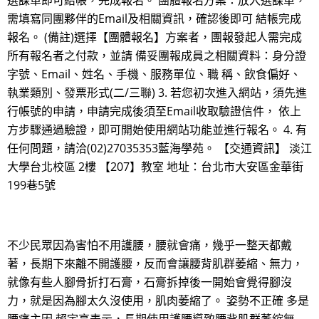
選課單即可結帳，完成報名。 團體報名方案：放入選課單，
需填寫同團夥伴的Email及相關資訊，確認後即可 結帳完成
報名。 (備註)選擇【團體報名】方案者，團報發起人需完成
所有報名者之付款，並請 備妥團報成員之相關資料：身分證
字號、Email、姓名、手機、服務單位、職 稱、飲食偏好、
執業類別、發票形式(二/三聯) 3. 若您初次進入網站，須先進
行帳號的申請，申請完成後須至Email收取驗證信件， 依上
方步驟通過驗證，即可開始使用網站功能並進行報名。 4. 有
任何問題，請洽(02)27035353藍海學苑。 【交通資訊】 淡江
大學台北校區 2樓 【207】教室 地址：台北市大安區金華街
199巷5號
不少民眾因為害怕不用護腰，腰就會痛，幾乎一整天都戴
著，長期下來離不開護腰，反而會讓腰背肌群萎縮、無力，
就像有些人腳骨折打石膏，石膏拆掉後一開始會覺得腳沒
力，就是因為腳太久沒使用，肌肉萎縮了。 姿勢不正確 多是