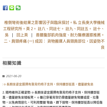
椎側彎術後結果之影響因子與臨床探討。私 立長庚大學機械
工程研究所。頁 2。 註八、同註七。 註九、同註五。 註十、
吳
|
回上頁
|
善腰腹部肌肉強度、耐力醫療護膝推薦。
二、肩頸疼痛 (一) 成因： 貨物搬運人員頸肩部位，因姿勢不
良
相關知識
2021-06-20
: o 長期坐姿宜選擇有靠背的椅子支持，保持腰部挺直，儘量避免坐
2. 隨時維持正確姿勢: o 長期坐姿宜選擇有靠背的椅子支持，保持腰部挺
直，儘量避免坐矮板凳。 o 雖已穿著背架仍需儘量避免彎腰或提、拉重
物，以免病情惡化，可利用雙腿 彎曲，蹲下撿物，保持腰部挺直以降低傷