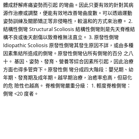
體成舒解疼痛姿勢而引起 的彎曲。因此只要有效的針對其病
源作治療或調整，便能有效地改善彎曲度數。可以透過運動
姿勢訓練及關節矯正等非侵略性，較溫和的方式來治療。 2.
結構性側彎 Structural Scoliosis 結構性側彎則是先天脊椎結
構不良或後天創傷以致脊椎無法直立。 3. 原發性側彎
Idiopathic Scoliosis 原發性側彎其發生原因不詳，或由多種
因素集結所造成的側彎。原發性側彎佔所有側彎的百分 之八
十。 基因、姿勢、發育、營養等綜合因素所引起，因此治療
方面也得多管齊下。原發性側 彎分成四大階段：嬰兒期、幼
年期、發育期及成年期。越早期治療，治癒率愈高，但惡化
的危 險性也越高。 脊椎側彎嚴重分級： 1. 輕度脊椎側彎：
側彎 <20 度者。