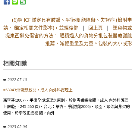
(6)經 ICF 鑑定具有肢體、平衡機 能障礙、失智症 (檢附申
請、 鑑定相關文件影本)，並經復健
|
回上頁
|
運貨物或
提東西避免傷害的方法 1. 體積過大的貨物分批包裝醫療護膝
推薦，減輕重量及力量。包裝的大小或形
相關知識
2022-07-10
#63943;雪娥總校閱，成人 內外科護理上
馮容芬(2007)‧手術全期護理之原則‧於劉雪娥總校閱，成人 內外科護理
上(四版，245-260 頁)‧台北：華杏。 翁淑娟(2006)‧頸圈、頸架與背架的
使用‧於李皎正總校 閱，內外
2023-02-06