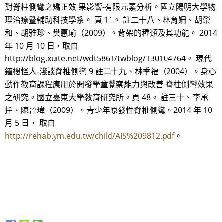
對脊柱側彎之矯正效 果影響-有限元素分析。國立陽明大學物
理治療暨輔助科技學系。 頁 11。 註二十八、林育姍、胡榮
和、胡雅珍、樊惠瑜（2009）。背架的種類及其功能。 2014
年 10 月 10 日，取自
http://blog.xuite.net/wdt5861/twblog/130104764。 現代
鐘樓怪人-淺談脊椎側彎 9 註二十九、林季福（2004）。身心
動作教育課程應用於開發學童覺察能力與改善 脊柱側彎效果
之研究。國立臺東大學教育研究所。頁 48。 註三十、李承
擇、陳晉瑋（2009）。青少年原發性脊椎側彎。2014 年 10
月 5 日， 取自
http://rehab.ym.edu.tw/child/AIS%209812.pdf
。