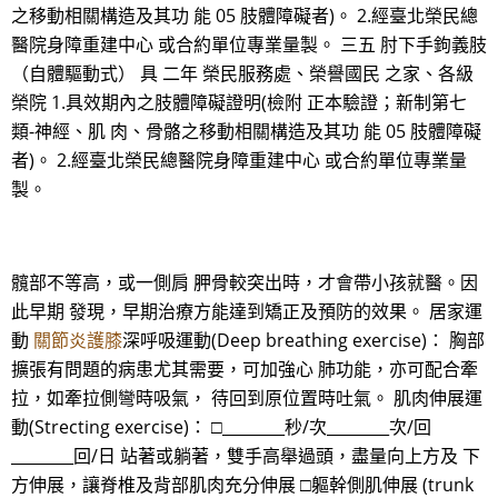
之移動相關構造及其功 能 05 肢體障礙者)。 2.經臺北榮民總
醫院身障重建中心 或合約單位專業量製。 三五 肘下手鉤義肢
（自體驅動式） 具 二年 榮民服務處、榮譽國民 之家、各級
榮院 1.具效期內之肢體障礙證明(檢附 正本驗證；新制第七
類-神經、肌 肉、骨骼之移動相關構造及其功 能 05 肢體障礙
者)。 2.經臺北榮民總醫院身障重建中心 或合約單位專業量
製。
髖部不等高，或一側肩 胛骨較突出時，才會帶小孩就醫。因
此早期 發現，早期治療方能達到矯正及預防的效果。 居家運
動
關節炎護膝
深呼吸運動(Deep breathing exercise)： 胸部
擴張有問題的病患尤其需要，可加強心 肺功能，亦可配合牽
拉，如牽拉側彎時吸氣， 待回到原位置時吐氣。 肌肉伸展運
動(Strecting exercise)： □________秒/次________次/回
________回/日 站著或躺著，雙手高舉過頭，盡量向上方及 下
方伸展，讓脊椎及背部肌肉充分伸展 □軀幹側肌伸展 (trunk