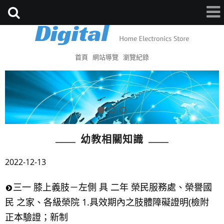
首頁
網站導覽
瀏覽紀錄
幼教相關知識
2022-12-13
三一 膝上義肢－左側 具 二年 榮民服務處、榮譽國
民 之家、各級榮院 1.具效期內之肢體障礙證明(檢附
正本驗證；新制