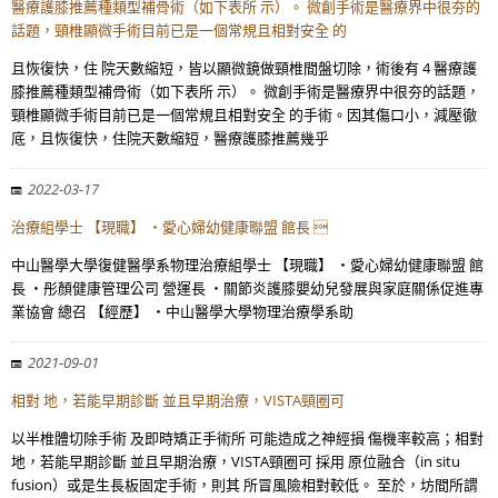
醫療護膝推薦種類型補骨術（如下表所 示）。 微創手術是醫療界中很夯的
話題，頸椎顯微手術目前已是一個常規且相對安全 的
且恢復快，住 院天數縮短，皆以顯微鏡做頸椎間盤切除，術後有 4 醫療護
膝推薦種類型補骨術（如下表所 示）。 微創手術是醫療界中很夯的話題，
頸椎顯微手術目前已是一個常規且相對安全 的手術。因其傷口小，減壓徹
底，且恢復快，住院天數縮短，醫療護膝推薦幾乎
2022-03-17
治療組學士 【現職】 ・愛心婦幼健康聯盟 館長 
中山醫學大學復健醫學系物理治療組學士 【現職】 ・愛心婦幼健康聯盟 館
長 ・彤顏健康管理公司 營運長 ・關節炎護膝嬰幼兒發展與家庭關係促進專
業協會 總召 【經歷】 ・中山醫學大學物理治療學系助
2021-09-01
相對 地，若能早期診斷 並且早期治療，VISTA頸圈可
以半椎體切除手術 及即時矯正手術所 可能造成之神經損 傷機率較高；相對
地，若能早期診斷 並且早期治療，VISTA頸圈可 採用 原位融合（in situ
fusion）或是生長板固定手術，則其 所冒風險相對較低。 至於，坊間所謂