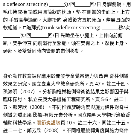
sideflexor strecting) _______分/回_______回/日 身體側躺，用
毛巾捲成捲 筒或用圓筒狀的枕頭，墊 在側彎的击面上，上方
的 手臂高舉過頭，大腿抬向 身體後方置於床面，伸展凹面的
軟組織。 □跪拜式(trunk sideflexor strecting) ________秒/次
________次/回________回/日 先跪坐在小腿上，上伸向前俯
趴，雙手伸直 向前滑行至緊繃，頭在雙臂之上，然後上身、
頭部、及雙臂同時向彎側的击側移動，
身心動作教育課程應用於開發學童覺察能力與改善 脊柱側彎
效果之研究。國立臺東大學教育研究所。頁 47。 註二十四、
孫鴻明（2007）。分析胸椎脊椎側彎術後結果之影響因子與
臨床探討。 私立長庚大學機械工程研究所。頁 5-6。 註二十
五、鄭芳欣（2008）。不同椎體旋轉角度與施力條件對脊柱
側彎之矯正果 影響-有限元素分析。國立陽明大學物理治療暨
輔助科技學系。
關節炎護膝
頁 10。 註二十六、同註二十五。
註二十七、鄭芳欣（2008）。不同椎體旋轉角度與施力條件