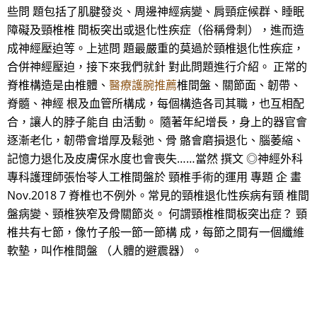
些問 題包括了肌腱發炎、周邊神經病變、肩頸症候群、睡眠
障礙及頸椎椎 間板突出或退化性疾症（俗稱骨刺），進而造
成神經壓迫等。上述問 題最嚴重的莫過於頸椎退化性疾症，
合併神經壓迫，接下來我們就針 對此問題進行介紹。 正常的
脊椎構造是由椎體、
醫療護腕推薦
椎間盤、關節面、韌帶、
脊髓、神經 根及血管所構成，每個構造各司其職，也互相配
合，讓人的脖子能自 由活動。 隨著年紀增長，身上的器官會
逐漸老化，韌帶會增厚及鬆弛、骨 骼會磨損退化、腦萎縮、
記憶力退化及皮膚保水度也會喪失……當然 撰文 ◎神經外科
專科護理師張怡苓人工椎間盤於 頸椎手術的運用 專題 企 畫
Nov.2018 7 脊椎也不例外。常見的頸椎退化性疾病有頸 椎間
盤病變、頸椎狹窄及骨關節炎。 何謂頸椎椎間板突出症？ 頸
椎共有七節，像竹子般一節一節構 成，每節之間有一個纖維
軟墊，叫作椎間盤 （人體的避震器）。