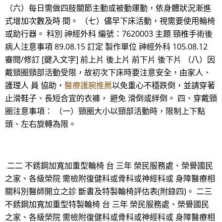
（六）每日需做四肢關節主動或被動運動，依身體狀況漸進
式增加次數及時 間。 （七）儘早下床活動，視需要使用輪椅
或助行器。 科別 神經外科 編號：7620003 主題 頸椎手術後
病人注意事項 89.08.15 訂定 製作單位 神經外科 105.08.12
審閱/修訂 [鍵入文字] 前上片 後上片 前下片 後下片 （八）因
戴頸圈頸部活動受限，故初次下床時要注意安全，由家人、
護理人 員 協助，
醫療護腕推薦
以免重心不穩跌倒，並請穿著
止滑鞋子、長短合宜的衣褲， 避免 滑倒或絆倒。 四、穿戴頸
圈注意事項： （一）頸圈大小以頸部活動時，限制上下點
頭、左右旋轉為限。
二二 不銹鋼加寬加重型輪椅 台 三年 榮民服務處、榮譽國民
之家、各級榮院 需檢附復健科或骨科或神經科或 身障醫療相
關科別醫師開立之診 斷書及特製輪椅評估表(附錄四)。 二三
不銹鋼加寬加重型特製輪椅 台 三年 榮民服務處、榮譽國民
之家、各級榮院 需檢附復健科或骨科或神經科或 身障醫療相