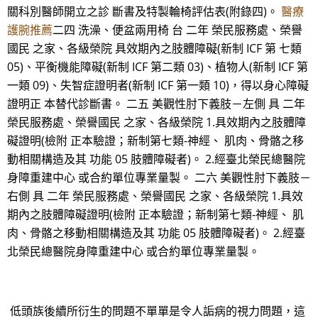
關科別醫師開立之診 斷書及特製輪椅評估表(附錄四)。
醫療
護腕推薦
二四 洗澡、便盆兩用椅 台 二年 榮民服務處、榮譽
國民 之家、各級榮院 具效期內之肢體障礙(新制 ICF 第 七類
05)、平衡機能障礙(新制 ICF 第二類 03)、植物人(新制 ICF 第
一類 09)、失智症證明者(新制 ICF 第一類 10)，得以身心障礙
證明正 本替代診斷書。 二五 美觀性肘下義肢－左側 具 二年
榮民服務處、榮譽國民 之家、各級榮院 1.具效期內之肢體障
礙證明(檢附 正本驗證；新制第七類-神經、 肌肉、骨骼之移
動相關構造及其 功能 05 肢體障礙者)。 2.經臺北榮民總醫院
身障重建中心 或合約單位專業量製。 二六 美觀性肘下義肢－
右側 具 二年 榮民服務處、榮譽國民 之家、各級榮院 1.具效
期內之肢體障礙證明(檢附 正本驗證；新制第七類-神經、 肌
肉、骨骼之移動相關構造及其 功能 05 肢體障礙者)。 2.經臺
北榮民總醫院身障重建中心 或合約單位專業量製。
低頭族後續所衍生的問題不單單是令人詬病的視力問題，這