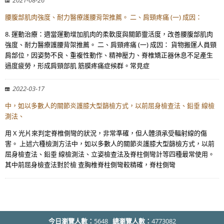
2021-08-26
腰腹部肌肉強度、耐力醫療護腰背架推薦。 二、肩頸疼痛 (一) 成因：
8. 運動治療：適當運動增加肌肉的柔軟度與關節靈活度，改善腰腹部肌肉
強度、耐力醫療護腰背架推薦。 二、肩頸疼痛 (一) 成因： 貨物搬運人員頸
肩部位，因姿勢不良、重複性動作、精神壓力、脊椎矯正器休息不足產生
過度疲勞，形成肩頸部肌 筋膜疼痛症候群。常見症
2022-03-17
中，如以多數人的關節炎護膝大型篩檢方式，以前屈身檢查法、鉛垂 線檢
測法、
用 X 光片來判定脊椎側彎的狀況，非常準確，但人體須承受輻射線的傷
害。 上述六種檢測方法中，如以多數人的關節炎護膝大型篩檢方式，以前
屈身檢查法、鉛垂 線檢測法、立姿檢查法及脊柱側彎計等四種最常使用。
其中前屈身檢查法對於檢 查胸椎脊柱側彎較精確，脊柱側彎
今日瀏覽人數：
5648
總瀏覽人數：
4773082