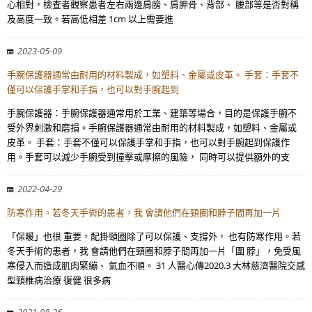
心相對，檢查者觀察患者左右兩邊肩膀、肩胛骨、背部、 腰部等是否對稱
及高度一致。若高低相差 1cm 以上需要進
2023-05-09
手腕保護器通常由耐用的材料製成，如塑料、金屬或皮革。 手套：手套不
僅可以保護手掌和手指，也可以對手腕起到
手腕保護器：手腕保護器通常用於工業、建築等場合，目的是保護手腕不
受外界刺激和磨損。手腕保護器通常由耐用的材料製成，如塑料、金屬或
皮革。 手套：手套不僅可以保護手掌和手指，也可以對手腕起到保護作
用。手套可以減少手腕受到撞擊或摩擦的風險， 同時可以提供額外的支
2022-04-29
防寒作用。若冬天手術的患者，我 會請他們在頸圈和脖子間再加一片
「保暖」也很 重要，配掛頸圈除了可以保護、支撐外， 也有防寒作用。若
冬天手術的患者，我 會請他們在頸圈和脖子間再加一片「圍 脖」，免受風
寒侵入而造成肌肉緊繃、 氣血不順。 31 人醫心傳2020.3 大林慈濟醫院交感
型頸椎病治療 復健 很多病