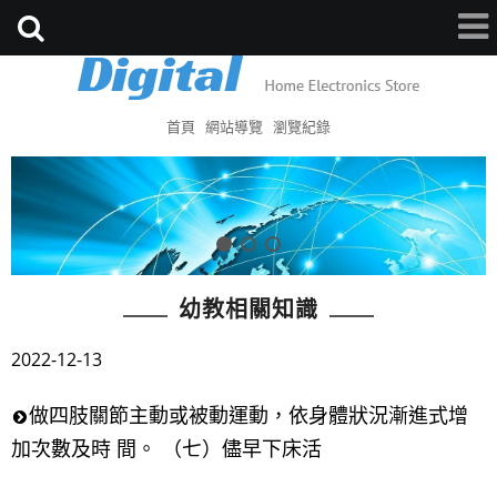
首頁
網站導覽
瀏覽紀錄
幼教相關知識
2022-12-13
做四肢關節主動或被動運動，依身體狀況漸進式增
加次數及時 間。 （七）儘早下床活