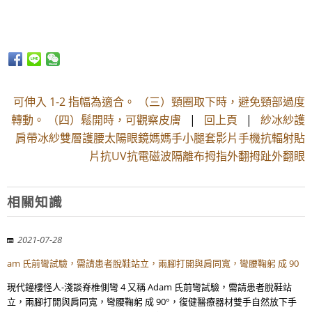
可伸入 1-2 指幅為適合。 （三）頸圈取下時，避免頸部過度
轉動。 （四）鬆開時，可觀察皮膚
|
回上頁
|
紗冰紗護
肩帶冰紗雙層護腰太陽眼鏡媽媽手小腿套影片手機抗輻射貼
片抗UV抗電磁波隔離布拇指外翻拇趾外翻眼
相關知識
2021-07-28
am 氏前彎試驗，需請患者脫鞋站立，兩腳打開與肩同寬，彎腰鞠躬 成 90
現代鐘樓怪人-淺談脊椎側彎 4 又稱 Adam 氏前彎試驗，需請患者脫鞋站
立，兩腳打開與肩同寬，彎腰鞠躬 成 90°，復健醫療器材雙手自然放下手