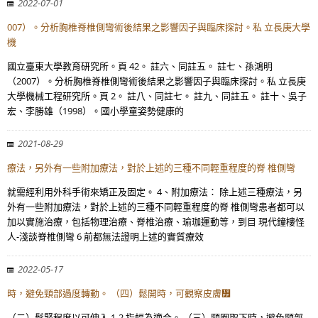
2022-07-01
007）。分析胸椎脊椎側彎術後結果之影響因子與臨床探討。私 立長庚大學
機
國立臺東大學教育研究所。頁 42。 註六、同註五。 註七、孫鴻明
（2007）。分析胸椎脊椎側彎術後結果之影響因子與臨床探討。私 立長庚
大學機械工程研究所。頁 2。 註八、同註七。 註九、同註五。 註十、吳子
宏、李勝雄（1998）。國小學童姿勢健康的
2021-08-29
療法，另外有一些附加療法，對於上述的三種不同輕重程度的脊 椎側彎
就需經利用外科手術來矯正及固定。 4、附加療法： 除上述三種療法，另
外有一些附加療法，對於上述的三種不同輕重程度的脊 椎側彎患者都可以
加以實施治療，包括物理治療、脊椎治療、瑜珈運動等，到目 現代鐘樓怪
人-淺談脊椎側彎 6 前都無法證明上述的實質療效
2022-05-17
時，避免頸部過度轉動。 （四）鬆開時，可觀察皮膚᣿
（二）鬆緊程度以可伸入 1-2 指幅為適合。 （三）頸圈取下時，避免頸部