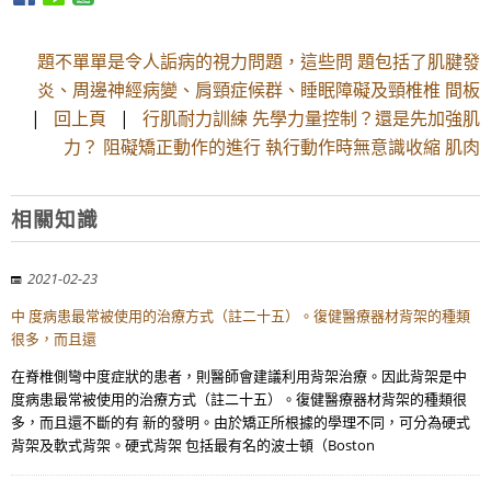
題不單單是令人詬病的視力問題，這些問 題包括了肌腱發
炎、周邊神經病變、肩頸症候群、睡眠障礙及頸椎椎 間板
|
回上頁
|
行肌耐力訓練 先學力量控制？還是先加強肌
力？ 阻礙矯正動作的進行 執行動作時無意識收縮 肌肉
相關知識
2021-02-23
中 度病患最常被使用的治療方式（註二十五）。復健醫療器材背架的種類
很多，而且還
在脊椎側彎中度症狀的患者，則醫師會建議利用背架治療。因此背架是中
度病患最常被使用的治療方式（註二十五）。復健醫療器材背架的種類很
多，而且還不斷的有 新的發明。由於矯正所根據的學理不同，可分為硬式
背架及軟式背架。硬式背架 包括最有名的波士頓（Boston