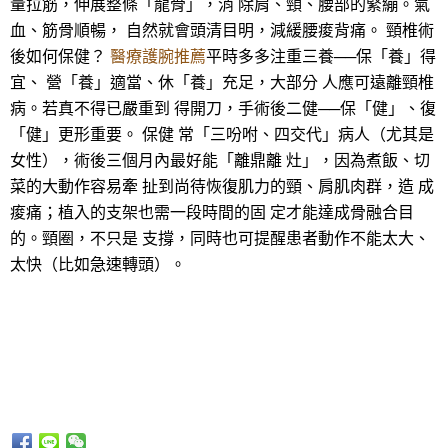
量拉筋，伸展整條「龍骨」，消 除肩、頸、腰部的緊繃。氣
血、筋骨順暢， 自然就會頭清目明，減緩腰痠背痛。 頸椎術
後如何保健？
醫療護腕推薦
平時多多注重三養──保「養」得
宜、 營「養」適當、休「養」充足，大部分 人應可遠離頸椎
病。若真不得已嚴重到 得開刀，手術後二健──保「健」、復
「健」更形重要。 保健 常「三吩咐、四交代」病人（尤其是
女性），術後三個月內最好能「離鼎離 灶」，因為煮飯、切
菜的大動作容易牽 扯到尚待恢復肌力的頸、肩肌肉群，造 成
痠痛；植入的支架也需一段時間的固 定才能達成骨融合目
的。頸圈，不只是 支撐，同時也可提醒患者動作不能太大、
太快（比如急速轉頭）。