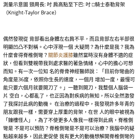
測量示意圖 頸周長: 吋 肩高點至下巴: 吋 □騎士泰勒背架
（Knight-Taylor Brace）
偶然發現從 背部看出身體左右肩不平，而且背部左右半部很
明顯凹凸不對稱。心中浮現一個 大疑問？為什麼是我？我為
什麼會得脊椎側彎？
關節炎護膝
雖然當時沒有身體不適的症
狀，但看到雙親帶我到處求醫的著急情緒，心中的擔心可想
而知。有一次一位知 名的脊骨神經醫師說：「目前你彎曲的
角度是36度，依照你生長的速度，一個月 增加一度，最慢可
能只要六個月就要開刀了。」一聽到開刀，我整個人腦袋一
片 空白，心都亂了，也正因為對疾病的無知，所以全然激發
了我探討此病的動機。 在治療的過程中，我發現許多年青的
朋友跟我一樣，需要穿上厚重的背架，在世 人的眼中被視為
「鐘樓怪人」，為了不使更多人像我一樣得到此病，脊椎側
彎是 不是可以預防？脊椎側彎是不是可以治療？我腦中的疑
點越來越多，因此更促使 我有更大的動機想解開脊椎側彎的