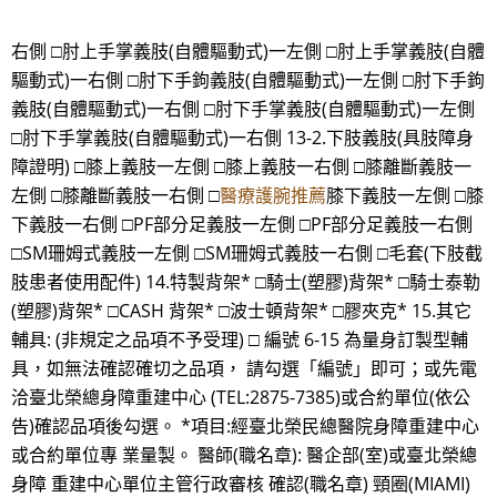
右側 □肘上手掌義肢(自體驅動式)一左側 □肘上手掌義肢(自體
驅動式)一右側 □肘下手鉤義肢(自體驅動式)一左側 □肘下手鉤
義肢(自體驅動式)一右側 □肘下手掌義肢(自體驅動式)一左側
□肘下手掌義肢(自體驅動式)一右側 13-2.下肢義肢(具肢障身
障證明) □膝上義肢一左側 □膝上義肢一右側 □膝離斷義肢一
左側 □膝離斷義肢一右側 □
醫療護腕推薦
膝下義肢一左側 □膝
下義肢一右側 □PF部分足義肢一左側 □PF部分足義肢一右側
□SM珊姆式義肢一左側 □SM珊姆式義肢一右側 □毛套(下肢截
肢患者使用配件) 14.特製背架* □騎士(塑膠)背架* □騎士泰勒
(塑膠)背架* □CASH 背架* □波士頓背架* □膠夾克* 15.其它
輔具: (非規定之品項不予受理) □ 編號 6-15 為量身訂製型輔
具，如無法確認確切之品項， 請勾選「編號」即可；或先電
洽臺北榮總身障重建中心 (TEL:2875-7385)或合約單位(依公
告)確認品項後勾選。 *項目:經臺北榮民總醫院身障重建中心
或合約單位專 業量製。 醫師(職名章): 醫企部(室)或臺北榮總
身障 重建中心單位主管行政審核 確認(職名章) 頸圈(MIAMI)