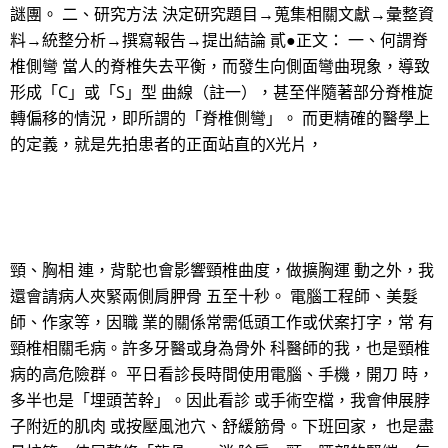
謎團。 二、研究方法 決定研究題目→蒐集相關文獻→彙整資
料→統整分析→撰寫報告→提出結論 貳●正文： 一、何謂脊
椎側彎 當人的脊椎失去平衡，而發生向側面彎曲現象，導致
形成「C」或「S」型 曲線（註一），甚至伴隨著部分脊椎旋
轉偏移的情況，即所謂的「脊椎側彎」。 而更精確的醫學上
的定義，就是先拍患者的正面站直的X光片，
頸、胸相 連，背駝也會影響頸椎曲度，做擴胸運 動之外，我
還會請病人夾緊兩側肩胛骨 五至十秒。 電腦工程師、美髮
師、作家等，因職 業的關係常需低頭工作或伏案打字，常 有
頸椎相關毛病。許多牙醫或身為骨外 科醫師的我，也是頸椎
病的高危險群。 平日看診長時間使用電腦、手機，開刀 時，
多半也是「埋頭苦幹」。因此看診 或手術空檔，我會伸展脖
子附近的肌肉 或按壓風池穴、舒緩筋骨。下班回家， 也是盡