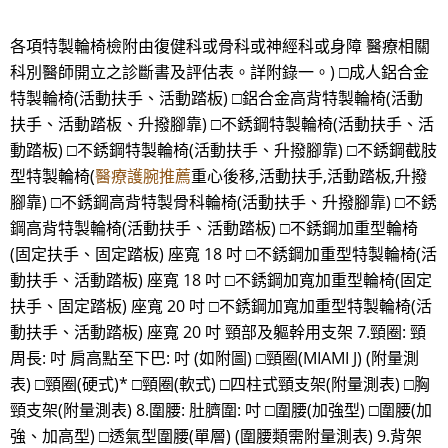
各項特製輪椅檢附由復健科或骨科或神經科或身障 醫療相關
科別醫師開立之診斷書及評估表。詳附錄一。) □成人鋁合金
特製輪椅(活動扶手、活動踏板) □鋁合金高背特製輪椅(活動
扶手、活動踏板、升撥腳靠) □不銹鋼特製輪椅(活動扶手、活
動踏板) □不銹鋼特製輪椅(活動扶手、升撥腳靠) □不銹鋼截肢
型特製輪椅(
醫療護腕推薦
重心後移,活動扶手,活動踏板,升撥
腳靠) □不銹鋼高背特製骨科輪椅(活動扶手、升撥腳靠) □不銹
鋼高背特製輪椅(活動扶手、活動踏板) □不銹鋼加重型輪椅
(固定扶手、固定踏板) 座寬 18 吋 □不銹鋼加重型特製輪椅(活
動扶手、活動踏板) 座寬 18 吋 □不銹鋼加寬加重型輪椅(固定
扶手、固定踏板) 座寬 20 吋 □不銹鋼加寬加重型特製輪椅(活
動扶手、活動踏板) 座寬 20 吋 頸部及軀幹用支架 7.頸圈: 頸
周長: 吋 肩高點至下巴: 吋 (如附圖) □頸圈(MIAMI J) (附量測
表) □頸圈(硬式)* □頸圈(軟式) □四柱式頸支架(附量測表) □胸
頸支架(附量測表) 8.圍腰: 肚臍圍: 吋 □圍腰(加強型) □圍腰(加
強、加高型) □透氣型圍腰(單層) (圍腰類需附量測表) 9.背架