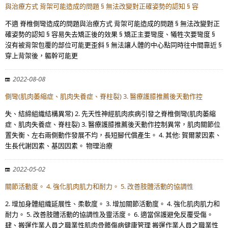
與治療方式 背架可能造成的問題 § 無法改變對正確姿勢的認知 § 容
不適 脊椎側彎造成的問題與治療方式 背架可能造成的問題 § 無法改變對正
確姿勢的認知 § 容易失去矯正後的效果 § 矯正主要彎度、犧牲次要彎度 §
沒有被背架包覆的部位可能更歪斜 § 無法讓人體的中心點同時往中間靠近 §
穿上背架後，軀幹可能更
2022-08-08
側彎(肌肉萎縮症、肌肉失養症、脊柱裂) 3. 醫療護膝推薦後天動作控
失、結締組織結構異常) 2. 先天性神經肌肉疾病引發之脊椎側彎(肌肉萎縮
症、肌肉失養症、脊柱裂) 3. 醫療護膝推薦後天動作控制異常，肌肉關節位
置失衡、左右兩側動作發展不均，長短腳代償產生。 4. 其他: 賀爾蒙因素、
生長代謝因素、基因因素。 物理治療
2022-05-02
關節活動度。 4. 強化肌肉肌力和耐力。 5. 改善肢體活動的協調性
2. 增加身體組織延展性、柔軟度。 3. 增加關節活動度。 4. 強化肌肉肌力和
耐力。 5. 改善肢體活動的協調性及靈活度。 6. 適當保護避免反覆受傷。
肆、搬運作業人員之職業性肌肉骨骼傷病健康管理 搬運作業人員之職業性