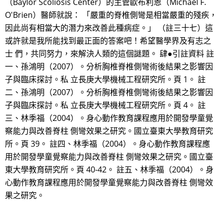
（Baylor Scoliosis Center）的主管歐布利恩（Michael F.
O'Brien）醫師就說： 「嚴重的脊椎側彎是相當嚴重的殘疾，
因此尚有相當大的潛力來改善此種病症。」 （註三十七）這
或許就是我所能找到最正面的答案吧！希望醫學界及有志之
士 們，共同努力，來解決人類的這個謎題。 肆●引註資料 註
一、孫鴻明（2007）。分析胸椎脊椎側彎術後結果之影響因
子與臨床探討。私 立長庚大學機械工程研究所。頁 1。 註
二、孫鴻明（2007）。分析胸椎脊椎側彎術後結果之影響因
子與臨床探討。私 立長庚大學機械工程研究所。頁 4。 註
三、林季福（2004）。身心動作教育課程應用於開發學童覺
察能力與改善脊柱 側彎效果之研究。國立臺東大學教育研究
所。頁 39。 註四、林季福（2004）。身心動作教育課程應
用於開發學童覺察能力與改善脊柱 側彎效果之研究。國立臺
東大學教育研究所。頁 40-42。 註五、林季福（2004）。身
心動作教育課程應用於開發學童覺察能力與改善脊柱 側彎效
果之研究。