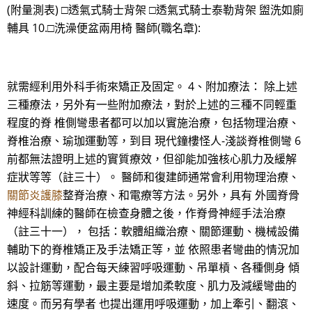
(附量測表) □透氣式騎士背架 □透氣式騎士泰勒背架 盥洗如廁
輔具 10.□洗澡便盆兩用椅 醫師(職名章):
就需經利用外科手術來矯正及固定。 4、附加療法： 除上述
三種療法，另外有一些附加療法，對於上述的三種不同輕重
程度的脊 椎側彎患者都可以加以實施治療，包括物理治療、
脊椎治療、瑜珈運動等，到目 現代鐘樓怪人-淺談脊椎側彎 6
前都無法證明上述的實質療效，但卻能加強核心肌力及緩解
症狀等等（註三十）。 醫師和復建師通常會利用物理治療、
關節炎護膝
整脊治療、和電療等方法。另外，具有 外國脊骨
神經科訓練的醫師在檢查身體之後，作脊骨神經手法治療
（註三十一）， 包括：軟體組織治療、關節運動、機械設備
輔助下的脊椎矯正及手法矯正等，並 依照患者彎曲的情況加
以設計運動，配合每天練習呼吸運動、吊單槓、各種側身 傾
斜、拉筋等運動，最主要是增加柔軟度、肌力及減緩彎曲的
速度。而另有學者 也提出運用呼吸運動，加上牽引、翻滾、