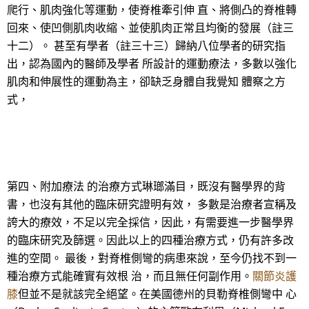
爬行、肌肉強化等運動，使脊椎牽引伸 直、將側凸的脊椎轉
回來、使凹側肌肉收縮、並使肌肉正常且均衡的發展（註三
十二）。 甚至有學者（註三十三）歸納八位學者的研究指
出，認為國內的醫師及學者 所設計的運動療法，多數以強化
肌肉和伸展性的運動為主，卻缺乏身體自我覺知 體察之方
式，
第四、附加療法 的治療方式琳瑯滿目，既沒有醫學界的背
書，也沒有其他的臨床研究證明有效， 多數是治療者宣稱及
誇大的療效，不足以完全採信，因此，有需要進一步醫學界
的臨床研究及篩選。因此以上的四種治療方式，仍有許多改
進的空間。 最後，對脊椎側彎的病患來說，至今仍找不到一
種治療方式能確實有效根 治，而且無任何副作用。
關節炎護
膝
但並不是就該完全絕望。在美國德州的貝勒脊椎側彎中 心