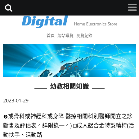
首頁
網站導覽
瀏覽紀錄
幼教相關知識
2023-01-29
或骨科或神經科或身障 醫療相關科別醫師開立之診
斷書及評估表。詳附錄一。) □成人鋁合金特製輪椅(活
動扶手、活動踏