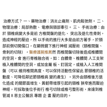
治療方式？ 一、藥物治療：消炎止痛劑、肌肉鬆弛劑。 二、
物理治療：局部熱敷、 電療與頸部牽引。 三、 手術治療：由
於 頸椎病變大多是前 方椎間盤的退化、 突出及退化性骨刺，
造成神經的壓迫，所 以手術的進行大多是由前方著手，於頸
部前側切開傷口，在顯微鏡下進行神經 減壓術（頸椎間盤、
骨刺的切除），
醫療護腕推薦
然 而椎間盤切除後造成椎體間
的空洞，會 進行脊椎融合術，如：自體骨、椎體間 人工支架
植入椎體間的空洞，或加金屬 板、釘固定，或植入人工椎間
盤（可以 維持椎間高度、可以保持活動性保留此 節頸椎的活
動度、可降低鄰近節頸椎病 變的產生）。另外由頸椎後方退
化造成 的關節面增生、黃韌帶增厚引起的頸椎 狹窄進而壓迫
神經，可採取後位手術行 椎弓切除或椎弓整形術，來達到椎
管減 8 恩主公醫訊 專題 企 畫 壓的目的。