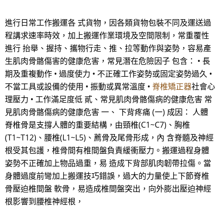
進行日常工作搬運各 式貨物，因各類貨物包裝不同及運送過
程講求速率時效，加上搬運作業環境及空間限制，常重覆性
進行 抬舉、握持、攜物行走、推、拉等動作與姿勢，容易產
生肌肉骨骼傷害的健康危害，常見潛在危險因子 包含： • 長
期及重複動作 • 過度使力 • 不正確工作姿勢或固定姿勢過久 •
不當工具或設備的使用 • 振動或異常溫度 •
脊椎矯正器
社會心
理壓力 • 工作滿足度低 貳、常見肌肉骨骼傷病的健康危害 常
見肌肉骨骼傷病的健康危害 一、 下背疼痛 (一) 成因： 人體
脊椎骨是支撐人體的重要結構，由頸椎(C1~C7)、胸椎
(T1~T12)、腰椎(L1~L5)、薦骨及尾骨形成，內 含脊髓及神經
根受其包護，椎骨間有椎間盤負責緩衝壓力。搬運過程身體
姿勢不正確加上物品過重，易 造成下背部肌肉韌帶拉傷。當
身體過度前彎加上搬運技巧錯誤，過大的力量使上下節脊椎
骨壓迫椎間盤 軟骨，易造成椎間盤突出，向外膨出壓迫神經
根影響到腰椎神經根，