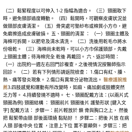
（二）鬆緊程度以可伸入 1-2 指幅為適合。 （三）頸圈取下
時，避免頸部過度轉動。 （四）鬆開時，可觀察皮膚狀況並
做頸部皮膚清潔。 （五）骨突處可墊紗布或棉質小方巾，避
免磨擦造成皮膚破損。 五、頸圈的清潔 ： （一）頸圈主體及
海棉可拆開，以肥皂及清水清洗。 （二）洗後用乾毛巾將水
份吸乾。 （三）海棉尚未乾時，可以小方巾保護頸部，先戴
上頸圈主體；待海棉完全 乾後 再戴回。 六、返診時間：
（一）出院約一週左右回門診複查，之後視情況按醫師指示
回診。 （二）若有下列情形請返院檢查： 1.傷口有紅、腫、
熱、痛等發炎現象。 2.傷口有異常分泌物流出。
醫療護腕推
薦
3.四肢感覺和運動有所改變時，如麻、痛加劇或肢體突然
乏力等。 4.持續發燒不適時。 七、頸圈配戴方法：(以兩片式
頸圈為例) 頸圈結構 ： 頸圈前片 頸圈後片 護墊形狀 [鍵入文
字] 配戴方法： 步驟一：前片輕放於 鎖 骨與胸口之上， 然後
把 鬆緊帶由頸 部後面環繞 黏貼好 ！ 步驟二：把後 片放 在病
人頸 部後中央 位置 ，注意上下位 置不要顛倒。 步驟三：把