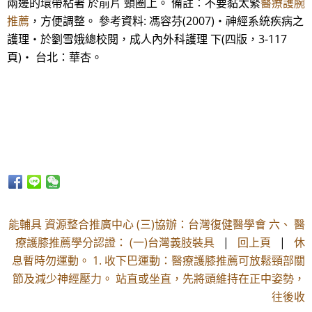
兩邊的環帶粘著 於前片 頸圈上。 備註：不要黏太緊
醫療護腕
推薦
，方便調整。 參考資料: 馮容芬(2007)‧神經系統疾病之
護理‧於劉雪娥總校閱，成人內外科護理 下(四版，3-117
頁)‧ 台北：華杏。
能輔具 資源整合推廣中心 (三)協辦：台灣復健醫學會 六、 醫
療護膝推薦學分認證： (一)台灣義肢裝具
|
回上頁
|
休
息暫時勿運動。 1. 收下巴運動：醫療護膝推薦可放鬆頸部關
節及減少神經壓力。 站直或坐直，先將頭維持在正中姿勢，
往後收