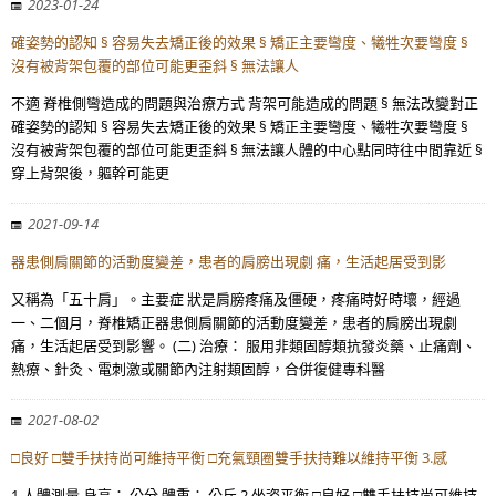
2023-01-24
確姿勢的認知 § 容易失去矯正後的效果 § 矯正主要彎度、犧牲次要彎度 §
沒有被背架包覆的部位可能更歪斜 § 無法讓人
不適 脊椎側彎造成的問題與治療方式 背架可能造成的問題 § 無法改變對正
確姿勢的認知 § 容易失去矯正後的效果 § 矯正主要彎度、犧牲次要彎度 §
沒有被背架包覆的部位可能更歪斜 § 無法讓人體的中心點同時往中間靠近 §
穿上背架後，軀幹可能更
2021-09-14
器患側肩關節的活動度變差，患者的肩膀出現劇 痛，生活起居受到影
又稱為「五十肩」。主要症 狀是肩膀疼痛及僵硬，疼痛時好時壞，經過
一、二個月，脊椎矯正器患側肩關節的活動度變差，患者的肩膀出現劇
痛，生活起居受到影響。 (二) 治療： 服用非類固醇類抗發炎藥、止痛劑、
熱療、針灸、電刺激或關節內注射類固醇，合併復健專科醫
2021-08-02
□良好 □雙手扶持尚可維持平衡 □充氣頸圈雙手扶持難以維持平衡 3.感
1.人體測量 身高： 公分 體重： 公斤 2.坐姿平衡 □良好 □雙手扶持尚可維持