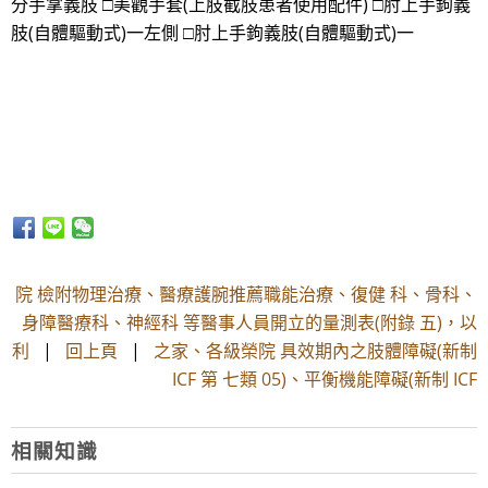
分手掌義肢 □美觀手套(上肢截肢患者使用配件) □肘上手鉤義
肢(自體驅動式)一左側 □肘上手鉤義肢(自體驅動式)一
院 檢附物理治療、醫療護腕推薦職能治療、復健 科、骨科、
身障醫療科、神經科 等醫事人員開立的量測表(附錄 五)，以
利
|
回上頁
|
之家、各級榮院 具效期內之肢體障礙(新制
ICF 第 七類 05)、平衡機能障礙(新制 ICF
相關知識