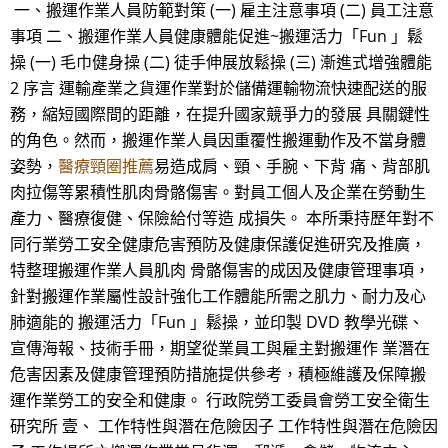
一、搬運作業人員防範對策 (一) 雇主注意事項 (二) 員工注意
事項 二、搬運作業人員健康體能促進~搬運活力「Fun 」鬆
操 (一) 毛巾健身操 (二) 徒手伸展放鬆操 (三) 漸進式增強體能
2 序言 運輸產業之貨運作業對於儲備運輸物流快速配送的服
務，縮短國際間的距離，在提升國家競爭力的發展 具關鍵性
的角色。然而，搬運作業人員因重覆性搬運動作及不當身體
姿勢，
醫療頸圈推薦
易造成肩、頸、手腕、下背 痛、背部肌
肉拉傷等累積性肌肉骨骼傷害。對員工個人及企業在勞動生
產力、醫療復健、保險給付等造 成損失。 本所秉持歷年對不
同行業勞工安全健康危害預防及健康保護促進研究及推廣，
特整理搬運作業人員肌肉 骨骼傷害的成因及健康管理事項，
針對搬運作業屬性設計強化工作體能所需之肌力、耐力及心
肺適能的 搬運活力「Fun 」鬆操，並印製 DVD 教學光碟、
宣傳海報、技術手冊，期望從業員工與雇主對搬運作 業潛在
危害因素及健康管理預防措施提供參考，積極維護及保障搬
運作業勞工的安全和健康。 行政院勞工委員會勞工安全衛生
研究所 壹、 工作特性與潛在危險因子 工作特性與潛在危險因