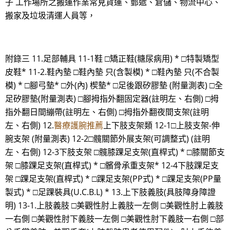
子 工作場所之搬運作業常見貨運、郵遞、倉儲、物流中心、
搬家及垃圾清運人員等，
附錄三 11.足部輔具 11-1鞋 □矯正鞋(糖尿病用) * □特製矯型
皮鞋* 11-2.鞋內墊 □鞋內墊 只(含製模) * □鞋內墊 只(不合製
模) * □腳弓墊* □外(內) 楔墊* □足後跟矽膠墊 (附量測表) □全
足矽膠墊(附量測表) □腳拇指外翻固定器(註明左、右側) □拇
指外翻日間繃帶(註明左、右側) □拇指外翻夜間支架(註明
左、右側) 12.
醫療護腕推薦
上下肢支架類 12-1□上肢支架-伸
腕支架 (附量測表) 12-2□髖關節外展支架(可調整式) (註明
左、右側) 12-3下肢支架 □髖膝踝足支架(直桿式) * □膝關節支
架 □膝踝足支架(直桿式) * □髕骨承重支架* 12-4下肢踝足支
架 □踝足支架(直桿式) * □踝足支架(PP式) * □踝足支架(PP量
製式) * □足踝裝具(U.C.B.L) * 13.上下肢義肢(具肢障身障證
明) 13-1.上肢義肢 □美觀性肘上義肢一左側 □美觀性肘上義肢
一右側 □美觀性肘下義肢一左側 □美觀性肘下義肢一右側 □部