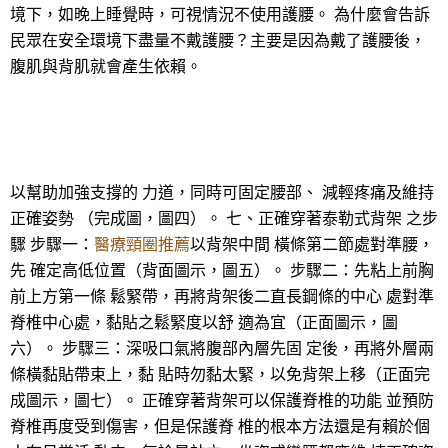
境下，如晚上睡覺時，可視情況不使用護腰。 為什麼會告訴
民眾在安全環境下盡量不戴護腰？主要是因為戴了護腰後，
腹肌與背肌就會產生依賴。
以幫助加強支撐的 力道，同時可固定腰部、 減輕疼痛及維持
正確姿勢 （完成圖，圖四）。 七、正確穿著泰勒式背架 之步
驟 步驟一：
醫療頸圈推薦
以背架中間 橫條第二節處對準腰，
先 確定高低位置（背面圖示，圖五）。 步驟二：先粘上前胸
前上方第一條 鬆緊帶，再將背架後二直長鋼條的中心 處對準
脊椎中心處，黏貼之鬆緊度以舒 適為宜（正面圖示，圖
六）。 步驟三：深吸口氣將腹部內層先固 定後，再將外層兩
條橫黏貼帶束上，黏 貼時勿黏太緊，以免背架上移（正面完
成圖示，圖七）。 正確穿著背架可以保護脊椎的功能 並預防
脊椎再度受到傷害，但是保護脊 椎的根本方法還是有賴於個