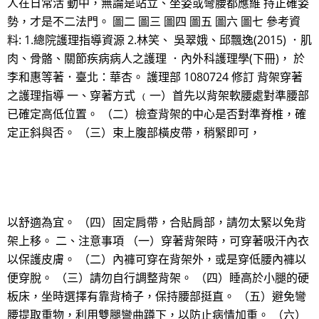
人在日常活 動中，無論是站立、坐姿或彎腰都應維 持正確姿
勢，才是不二法門。 圖二 圖三 圖四 圖五 圖六 圖七 參考資
料: 1.總院護理指導資源 2.林笑、 吳翠娥、邱飄逸(2015) ．肌
肉、骨骼、關節疾病病人之護理 ．內外科護理學(下冊)， 於
李和惠等著．臺北：華杏。 護理部 1080724 修訂 背架穿著
之護理指導 一、穿著方式 ﹙一）首先以背架軟腰處對準腰部
已確定高低位置。 （二）檢查背架的中心是否對準脊椎，確
定正斜與否。 （三）束上腹部橫皮帶，稍緊即可，
以舒適為宜。 （四）固定肩帶，合貼肩部，請勿太緊以免背
架上移。 二、注意事項 （一）穿著背架時，可穿著吸汗內衣
以保護皮膚。 （二）內褲可穿在背架外，或是穿低腰內褲以
便穿脫。 （三）請勿自行調整背架。 （四）睡高於小腿的硬
板床，坐時選擇有靠背椅子，保持腰部挺直。 （五）避免彎
腰提取重物，利用雙腿彎曲蹲下，以防止病情加重。 （六）