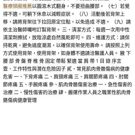
醫療頸圈推薦
以圓滾木式翻身，不要扭曲腰部。 （七）若覺
得不適，可躺下休息以減輕症狀。 （八）活動後若背架上
移，請將背架往下拉回原定位點，以免造成 不適。 （九）請
依主治醫師囑咐訂製背架。 三、清潔方式：每週一次用中性
清潔劑擦拭，放陰涼處自然風乾即可。 四、維護方式：請保
持乾爽，避免過度潮濕，以確保背架使用壽命。 請按照上列
方式使用背架，使用背架，如身體不適請洽醫護人員。 腋 下
腰 部 骨 盤 脊 椎 骨 固定 帶鬆 緊適 當 肩 帶 1 目 錄 序言
壹、工作特性與潛在危險因子 貳、常見肌肉骨骼傷病的健康
危害 一、下背疼痛 二、肩頸疼痛 三、肩關節疼痛 四、肘關
節疼痛 五、手腕疼痛 參、肌肉骨骼傷害治療 一、急性傷害的
治療 二、慢性傷害的治療 肆、搬運作業人員之職業性肌肉骨
骼傷病健康管理