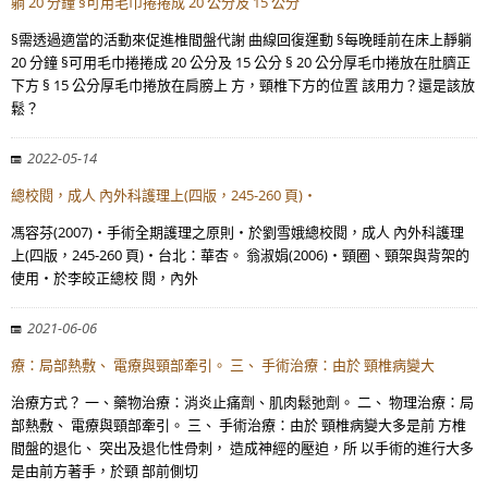
躺 20 分鐘 §可用毛巾捲捲成 20 公分及 15 公分
§需透過適當的活動來促進椎間盤代謝 曲線回復運動 §每晚睡前在床上靜躺
20 分鐘 §可用毛巾捲捲成 20 公分及 15 公分 § 20 公分厚毛巾捲放在肚臍正
下方 § 15 公分厚毛巾捲放在肩膀上 方，頸椎下方的位置 該用力？還是該放
鬆？
2022-05-14
總校閱，成人 內外科護理上(四版，245-260 頁)‧
馮容芬(2007)‧手術全期護理之原則‧於劉雪娥總校閱，成人 內外科護理
上(四版，245-260 頁)‧台北：華杏。 翁淑娟(2006)‧頸圈、頸架與背架的
使用‧於李皎正總校 閱，內外
2021-06-06
療：局部熱敷、 電療與頸部牽引。 三、 手術治療：由於 頸椎病變大
治療方式？ 一、藥物治療：消炎止痛劑、肌肉鬆弛劑。 二、 物理治療：局
部熱敷、 電療與頸部牽引。 三、 手術治療：由於 頸椎病變大多是前 方椎
間盤的退化、 突出及退化性骨刺， 造成神經的壓迫，所 以手術的進行大多
是由前方著手，於頸 部前側切