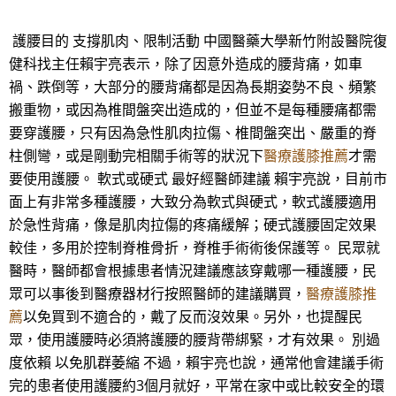
護腰目的 支撐肌肉、限制活動 中國醫藥大學新竹附設醫院復
健科找主任賴宇亮表示，除了因意外造成的腰背痛，如車
禍、跌倒等，大部分的腰背痛都是因為長期姿勢不良、頻繁
搬重物，或因為椎間盤突出造成的，但並不是每種腰痛都需
要穿護腰，只有因為急性肌肉拉傷、椎間盤突出、嚴重的脊
柱側彎，或是剛動完相關手術等的狀況下
醫療護膝推薦
才需
要使用護腰。 軟式或硬式 最好經醫師建議 賴宇亮說，目前市
面上有非常多種護腰，大致分為軟式與硬式，軟式護腰適用
於急性背痛，像是肌肉拉傷的疼痛緩解；硬式護腰固定效果
較佳，多用於控制脊椎骨折，脊椎手術術後保護等。 民眾就
醫時，醫師都會根據患者情況建議應該穿戴哪一種護腰，民
眾可以事後到醫療器材行按照醫師的建議購買，
醫療護膝推
薦
以免買到不適合的，戴了反而沒效果。另外，也提醒民
眾，使用護腰時必須將護腰的腰背帶綁緊，才有效果。 別過
度依賴 以免肌群萎縮 不過，賴宇亮也說，通常他會建議手術
完的患者使用護腰約3個月就好，平常在家中或比較安全的環