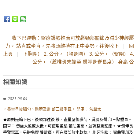
收下巴運動：醫療護膝推薦可放鬆頸部關節及減少神經壓
力。 站直或坐直，先將頭維持在正中姿勢，往後收下
|
回
上頁
|
下胸圍） 2. 公分，（腸骨圍） 3. 公分，（臀圍） 4.
公分，（薦椎骨末端至 肩胛骨脊長度） 身高 公
相關知識
2021-06-04
，盡量呈後腦勺、肩膀及臀 部三點垂直。 開車： 勿坐太
★原則是縮下巴、後頸部往後 移，盡量呈後腦勺、肩膀及臀 部三點垂直。
開車： 勿坐太遠或太低。可使用坐墊 輔助坐高，並調整駕駛座。 ★勿伸長
手臂駕車，另避免腰 酸背痛，可在腰部放小軟枕。 刷牙洗臉： 彎曲臀部及