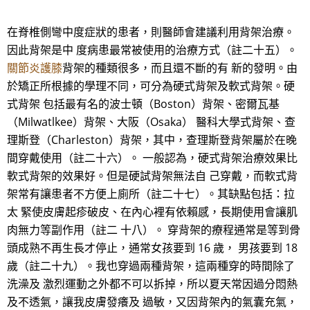
在脊椎側彎中度症狀的患者，則醫師會建議利用背架治療。
因此背架是中 度病患最常被使用的治療方式（註二十五）。
關節炎護膝
背架的種類很多，而且還不斷的有 新的發明。由
於矯正所根據的學理不同，可分為硬式背架及軟式背架。硬
式背架 包括最有名的波士頓（Boston）背架、密爾瓦基
（Milwatlkee）背架、大阪（Osaka） 醫科大學式背架、查
理斯登（Charleston）背架，其中，查理斯登背架屬於在晚
間穿戴使用（註二十六）。 一般認為，硬式背架治療效果比
軟式背架的效果好。但是硬試背架無法自 己穿戴，而軟式背
架常有讓患者不方便上廁所（註二十七）。其缺點包括：拉
太 緊使皮膚起疹破皮、在內心裡有依賴感，長期使用會讓肌
肉無力等副作用（註二 十八）。 穿背架的療程通常是等到骨
頭成熟不再生長才停止，通常女孩要到 16 歲， 男孩要到 18
歲（註二十九）。我也穿過兩種背架，這兩種穿的時間除了
洗澡及 激烈運動之外都不可以拆掉，所以夏天常因過分悶熱
及不透氣，讓我皮膚發癢及 過敏，又因背架內的氣囊充氣，