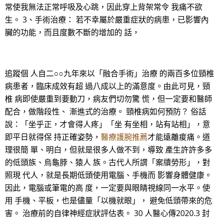
常使我無法正常呼吸及心跳，因此穿上背架常令 我痛不欲
生。 3、手術治療： 若不幸屬於嚴重症狀的病患，已影響內
臟的功能，而且度數不斷的增加的 話，
追蹤個 人自二○○九年來以「融合手術」治療 的兩百多位頸椎
病患者，臨床成效有超 過八成以上的滿意度。由此可見，頸
椎 病即使嚴重到要動刀，病友們切勿驚 慌，但一定要和醫師
配合，做階段性、 漸進式的治療。 頸椎病如何預防？ 俗話
說：「坐乎正，才會得人疼」「坐 有坐相，站有站相」，意
即平日就得保 持正確姿勢，
醫療護腕推薦
才能遠離痠痛。道
理很簡 單、明白，但就是很多人做不到，導致 產生許許多多
的低頭族、烏龜脖、猿人 族。古代人所謂「案牘勞形」，對
照現 代人，就是長期低頭使用電腦、手機而 影響身體健康。
因此，電腦或筆電的高 度，一定要與眼睛視線同一水平。使
用 手機、平板，也是儘量「以機就眼」， 避免低頭帶來的危
害。 治療前的自律神經症狀評估表。 30 人醫心傳2020.3 封