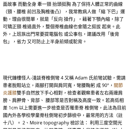
面故事 而動全身 牽一頸 抬頭挺胸 為了保持人體正常的曲線
（頸、腰椎 前凹及胸椎後凸），我常教病人做「縮 下巴」運
動，理由很簡單，就是「反向 操作」，藉著下顎內縮，除了
可矯正頸 椎過直外，整個脊椎曲線也會隨之挺拔 起來。此
外，上班族出門常要提電腦包 或公事包，建議改用「後背
包」，省力 又可防止上半身前傾或駝背。
現代鐘樓怪人-淺談脊椎側彎 4 又稱 Adam 氏前彎試驗，需請
患者脫鞋站立，兩腳打開與肩同寬，彎腰鞠躬 成 90°，
關節
炎護膝
雙手自然放下手心相對，檢查者觀察患者左右兩邊肩
膀、肩胛骨、背部、 腰部等是否對稱及高度一致。若高低相
差 1cm 以上需要進一步檢查是否罹患脊 椎側彎，此法為目前
國內外各學校學童脊柱側彎初步篩檢中，最常用的方法（註
十八）。 2、Moire topography 檢診法： 利用三度空間光