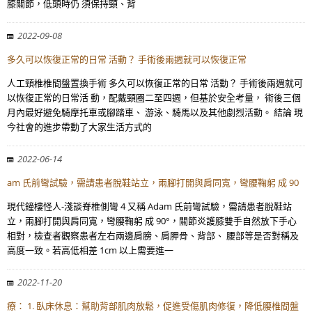
膝關節，低頭時仍 須保持頸、背
2022-09-08
多久可以恢復正常的日常 活動？ 手術後兩週就可以恢復正常
人工頸椎椎間盤置換手術 多久可以恢復正常的日常 活動？ 手術後兩週就可
以恢復正常的日常活 動，配戴頸圈二至四週，但基於安全考量， 術後三個
月內最好避免騎摩托車或腳踏車、 游泳、騎馬以及其他劇烈活動。 結論 現
今社會的進步帶動了大家生活方式的
2022-06-14
am 氏前彎試驗，需請患者脫鞋站立，兩腳打開與肩同寬，彎腰鞠躬 成 90
現代鐘樓怪人-淺談脊椎側彎 4 又稱 Adam 氏前彎試驗，需請患者脫鞋站
立，兩腳打開與肩同寬，彎腰鞠躬 成 90°，關節炎護膝雙手自然放下手心
相對，檢查者觀察患者左右兩邊肩膀、肩胛骨、背部、 腰部等是否對稱及
高度一致。若高低相差 1cm 以上需要進一
2022-11-20
療： 1. 臥床休息：幫助背部肌肉放鬆，促進受傷肌肉修復，降低腰椎間盤