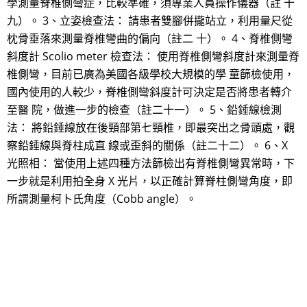
學測量脊椎側彎症，比較準確，須專業人員操作儀器（註 十
九）。 3、立姿檢查法： 請患者雙腳併攏站立，利用量尺從
枕骨垂落來測量脊椎彎曲的偏向（註二 十）。 4、脊椎側彎
斜度計 Scolio meter 檢查法： 使用脊椎側彎斜度計來測量脊
椎側彎，目前已廣為美國各級學校大規模的學 童篩檢使用，
國內使用的人較少，脊椎側彎斜度計可決定是否將患者轉介
至醫 院，做進一步的檢查（註二十一）。 5、鉛錘線檢測
法： 將鉛錘線放在後頸部第七頸椎，即最突出之骨頭處，觀
察鉛錘線與脊柱成直 線或歪斜的關係（註二十二）。 6、X
光照相： 當使用上述四種方法篩檢出有脊椎側彎異常時，下
一步就是利用拍全身 X 光片，以正確計算脊柱側彎角度，即
所謂測量柯卜氏角度（Cobb angle）。