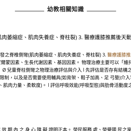
幼教相關知識
肌肉萎縮症、肌肉失養症、脊柱裂) 3. 醫療護膝推薦後天
引發之脊椎側彎(肌肉萎縮症、肌肉失養症、脊柱裂) 3.
醫療護膝推
: 賀爾蒙因素、生長代謝因素、基因因素。 物理治療主要可以「維
。 Ø 兒童脊柱側彎之物理治療評估與介入 l 先評估是否存有結
制，以及是否需要使用輔具(如背架、鞋子加高、足 弓墊)介入等。
肌肉力量、柔軟度)。 l 評估呼吸效能(呼吸型態)與肋骨活動度
正 本 或 效 期 內 之 身 心 障 礙 證明正本。 榮民服務 處、榮譽