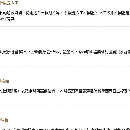
 什麼是人工
不同配 戴時間，從兩週至三個月不等。 什麼是人工椎間盤？ 人工頸椎椎間盤
盤並保有其
幼健康聯盟 館長 ・彤顏健康管理公司 營運長 ・脊椎矯正器嬰幼兒發展與家庭
醫療頸
處（約肚臍延線）以確定背架高低位置。 2. 醫療頸圈推薦穿戴時將背面兩直立
主管機