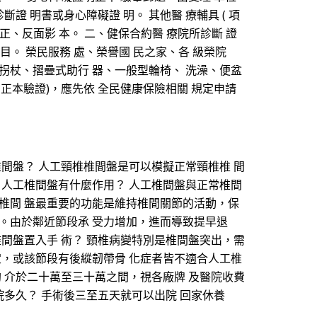
斷證 明書或身心障礙證 明。 其他醫 療輔具 ( 項
士證 正、反面影 本。 二、健保合約醫 療院所診斷 證
項目。 榮民服務 處、榮譽國 民之家、各 級榮院
 拐杖、摺疊式助行 器、一般型輪椅、 洗澡、便盆
 正本驗證)，應先依 全民健康保險相關 規定申請
間盤？ 人工頸椎椎間盤是可以模擬正常頸椎椎 間
 人工椎間盤有什麼作用？ 人工椎間盤與正常椎間
椎間 盤最重要的功能是維持椎間關節的活動，保
。由於鄰近節段承 受力增加，進而導致提早退
間盤置入手 術？ 頸椎病變特別是椎間盤突出，需
定，或該節段有後縱韌帶骨 化症者皆不適合人工椎
 介於二十萬至三十萬之間，視各廠牌 及醫院收費
院多久？ 手術後三至五天就可以出院 回家休養