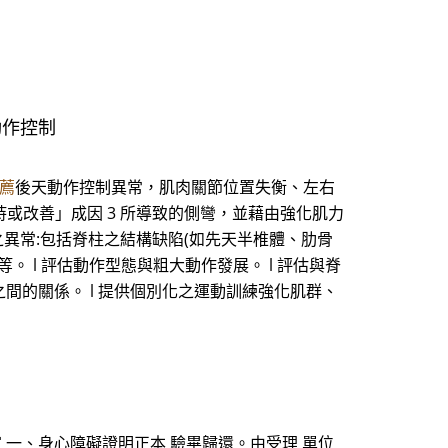
動作控制
薦
後天動作控制異常，肌肉關節位置失衡、左右
持或改善」成因 3 所導致的側彎，並藉由強化肌力
構之異常:包括脊柱之結構缺陷(如先天半椎體、肋骨
 l 評估動作型態與粗大動作發展。 l 評估與脊
之間的關係。 l 提供個別化之運動訓練強化肌群、
國 民之家 一、身心障礙證明正本 驗畢歸還。由受理 單位