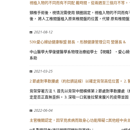
視植入物的不同而有不同配 戴時間，從兩週至三個月不等。
頸椎手術後，視情況需使用 頸圈固定，視植入物的不同而有
後， 將人工椎間盤植入原來椎間盤的位置，代替 原有椎間
2021-08-12
539;愛心婦幼健康聯盟 館長 ・彤顏健康管理公司 營運長 &
中山醫學大學復健醫學系物理治療組學士 【現職】 ・愛心婦
系助
2021-03-25
2 節處對準軟腰處（約肚臍延線）以確定背架高低位置。 2. 
背架穿著方法 1. 首先以背架中間橫條第 2 節處對準軟腰
定是否正直無歪斜。 3. 深吸一口氣後拉緊束腹片的皮帶並固
2022-06-04
主管機關認定，因罕見疾病而致身心功能障礙 □其他經中央