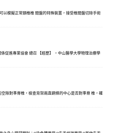
是可以模擬正常頸椎椎 間盤的特殊裝置，接受椎間盤切除手術
關係促進專業協會 總召 【經歷】 ・中山醫學大學物理治療學
桿間的空隙對準脊椎，檢查背架兩直鋼條的中心是否對準脊 椎，確