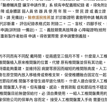
、本會「醫療輔具暨 鑲牙申請作業」系 統有申配義眼紀錄 者，得免附診
障 或身體孱 弱人員 依 器 具 使 用 年 限 一、榮 民 證 或 義
目，請 見備註)，
醫療護腕推薦
並 於診斷證明 書敘明申請 輔具
代診斷書， 評估紀錄表格式如 附錄二。 二、盲杖、四腳手杖、
申請(詳附錄 一備註)。 三、義肢類需具肢障身 心障礙證明(檢附
而重新製作者始得 申請。得依實際需 求申請雙側義肢。
的不同而有不同配 戴時間，從兩週至三個月不等。 什麼是人工椎
椎間盤植入原來椎間盤的位置，代替 原有椎間盤並保有其功能。
同時還能夠重建，並維持因 病變等原因而縮短的椎間隙高度。人工
會在原空間內放入移植骨或脊椎支架， 促使椎體融合固定在一起
近節段的椎 間盤不會發生過早退化情形。 什麼人適合接受人工椎
椎 間盤置入手術。但有腫瘤、感染、骨質疏鬆 症和節段性不穩
工椎間盤目前無健保給付，必 須自費使用，一組人工椎間盤費用約
保險公司的保單內 容而定。 接受人工椎間盤置入手術 需要住