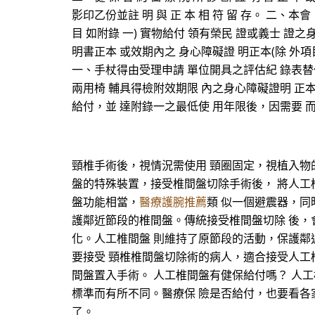
影印乙份並註 明 與 正 本 相 符 留 存。 二
目 如附錄 一) 實物給付 領有榮民 證或義士 證之身
明書正本 或效期內之 身心障礙證 明正本(除 外項
一、手杖得由受理申請 單位開具之評估紀 錄表替
兩用椅 輔具得檢附效期限 內之身心障礙證明 正本
給付，並 達附錄一之最低使 用年限後，因需要 
頸椎手術後，視情況需使用 頸圈固定，視植入物
盤的特殊裝置，接受椎間盤切除手術後， 將人工
盤功能相當，
醫療護腕推薦
類 似一個避震器，
護鄰近節段的椎間盤。傳統接受椎間盤切除 後，
化。人工椎間盤 則維持了原節段的活動，保護鄰
要接受 頸椎椎間盤切除術的病人，適合接受人工
間盤置入手術。 人工椎間盤有健保給付嗎？ 人
標準而有所不同。醫療保 險是否給付，也要看各家
了。