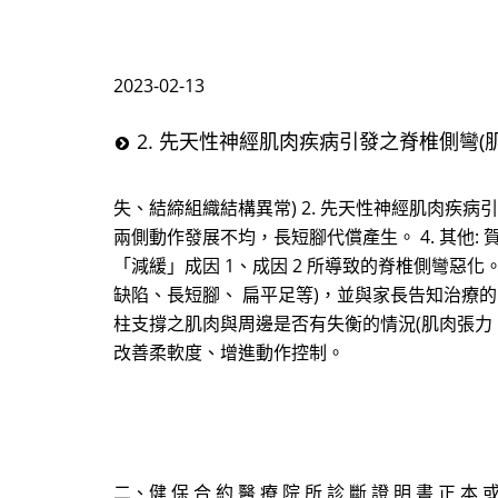
2023-02-13
2. 先天性神經肌肉疾病引發之脊椎側彎(
失、結締組織結構異常) 2. 先天性神經肌肉疾病
兩側動作發展不均，長短腳代償產生。 4. 其他
「減緩」成因 1、成因 2 所導致的脊椎側彎惡化
缺陷、長短腳、 扁平足等)，並與家長告知治療的限
柱支撐之肌肉與周邊是否有失衡的情況(肌肉張力、
改善柔軟度、增進動作控制。
二、健 保 合 約 醫 療 院 所 診 斷 證 明 書 