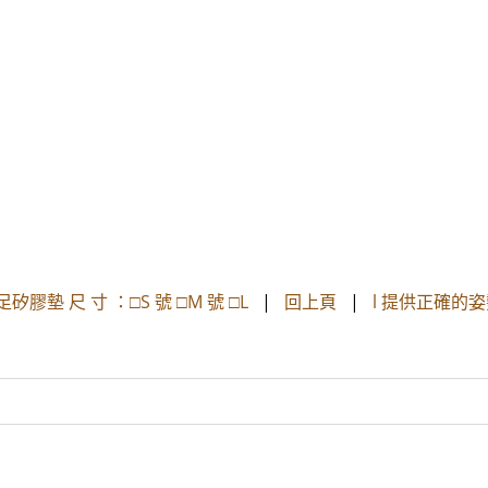
全足矽膠墊 尺 寸 ：□S 號 □M 號 □L
|
回上頁
|
l 提供正確的