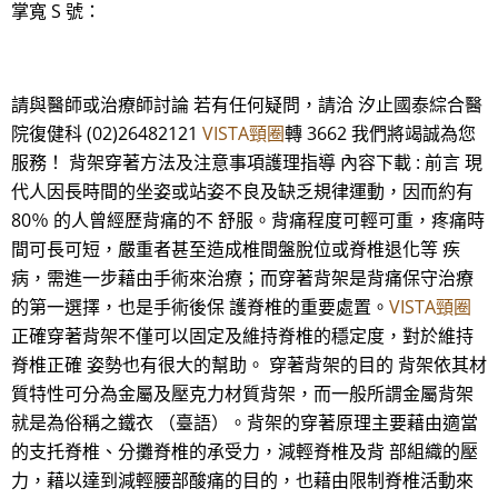
掌寬 S 號：
請與醫師或治療師討論 若有任何疑問，請洽 汐止國泰綜合醫
院復健科 (02)26482121
VISTA頸圈
轉 3662 我們將竭誠為您
服務！ 背架穿著方法及注意事項護理指導 內容下載 : 前言 現
代人因長時間的坐姿或站姿不良及缺乏規律運動，因而約有
80％ 的人曾經歷背痛的不 舒服。背痛程度可輕可重，疼痛時
間可長可短，嚴重者甚至造成椎間盤脫位或脊椎退化等 疾
病，需進一步藉由手術來治療；而穿著背架是背痛保守治療
的第一選擇，也是手術後保 護脊椎的重要處置。
VISTA頸圈
正確穿著背架不僅可以固定及維持脊椎的穩定度，對於維持
脊椎正確 姿勢也有很大的幫助。 穿著背架的目的 背架依其材
質特性可分為金屬及壓克力材質背架，而一般所謂金屬背架
就是為俗稱之鐵衣 （臺語）。背架的穿著原理主要藉由適當
的支托脊椎、分攤脊椎的承受力，減輕脊椎及背 部組織的壓
力，藉以達到減輕腰部酸痛的目的，也藉由限制脊椎活動來