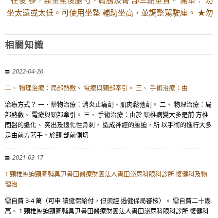
往後 移，盡量呈後腦勺、肩膀及臀 部三點垂直。 開車： 勿
坐太遠或太低。可使用坐墊 輔助坐高，並調整駕駛座。 ★勿
相關知識
2022-04-26
二、 物理治療：局部熱敷、 電療與頸部牽引。 三、 手術治療：由
治療方式？ 一、藥物治療：消炎止痛劑、肌肉鬆弛劑。 二、 物理治療：局
部熱敷、 電療與頸部牽引。 三、 手術治療：由於 頸椎病變大多是前 方椎
間盤的退化、 突出及退化性骨刺， 造成神經的壓迫，所 以手術的進行大多
是由前方著手，於頸 部前側切
2021-03-17
1 頸椎壓迫頸圈輔具尹書田醫療財團法人書田泌尿科眼科診所 復健科及物
理治
需自費 3-4 萬（可申 讀健保給付，但須經 過健保局審核）。 需自費二十幾
萬。 1 頸椎壓迫頸圈輔具尹書田醫療財團法人書田泌尿科眼科診所 復健科