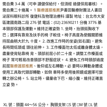
需自費 3-4 萬（可申 讀健保給付，但須經 過健保局審核）。
需自費二十幾萬。 1
醫療護膝推薦
尹書田醫療財團法人書田
泌尿科眼科診所 復健科及物理治療科 謹製 地址：台北市大安
區建國南路二段 276 號 電話：(02) 23690211 分機 3776 基
本頸部保護及運動 ¤ 維持正確姿勢 1. 坐時，抬頭挺胸收下
巴；選擇有靠背及扶手的椅 子較佳。椅子高度為使髖關節維
持屈曲稍大於九 十度。 2. 改進工作時的坐姿(如右圖)，避免
長時間低頭或 頭往前伸。 3. 工作檯面勿太低或離身體太遠，
盡量使背貼靠椅 背、頭部前屈小於二十度。調整工作檯面或
椅子 常可輕易改善頸部不舒服症狀。 4. 避免工作時頸部過度
前屈
醫療護膝推薦
、後仰或左右轉動。必 要時以轉動身體或
使用工具取代頸部轉動，如倒 車時多使用後照鏡或選擇可旋
轉之辦公椅。 5. 站立時，儘量收下巴、縮小腹，維持正確直
立姿 勢。
XL 號：頸圍 44～56 公分。 胸頸支架 □S 號 □M 號 □L 號