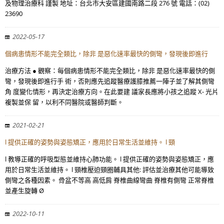
及物理治療科 謹製 地址：台北市大安區建國南路二段 276 號 電話：(02)
23690
2022-05-17
個病患情形不能完全類比，除非 是惡化速率最快的側彎，發現後即進行
治療方法 ● 觀察：每個病患情形不能完全類比，除非 是惡化速率最快的側
彎，發現後即進行手 術，否則應先追蹤醫療護膝推薦一陣子並了解其側彎
角 度變化情形，再決定治療方向。在此要建 議家長應將小孩之追蹤 X- 光片
複製並保 留，以利不同醫院或醫師判斷。
2021-02-21
l 提供正確的姿勢與姿態矯正，應用於日常生活並維持。 l 頸
l 教導正確的呼吸型態並維持心肺功能。 l 提供正確的姿勢與姿態矯正，應
用於日常生活並維持。 l 頸椎壓迫頸圈輔具其他: 評估並治療其他可能導致
側彎之各種因素。 骨盆不等高 高低肩 脊椎曲線彎曲 脊椎有側彎 正常脊椎
並產生旋轉 Ø
2022-10-11