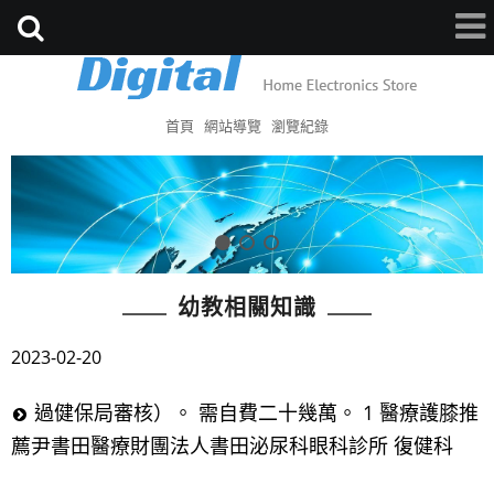
首頁
網站導覽
瀏覽紀錄
幼教相關知識
2023-02-20
過健保局審核）。 需自費二十幾萬。 1 醫療護膝推
薦尹書田醫療財團法人書田泌尿科眼科診所 復健科