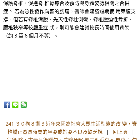
保護脊椎、促進脊 椎骨癒合及預防與身體姿勢相關之合併
症。 若為急性發作厲害的腰痛，醫師會建議短期使 用束腹支
撐，但若有脊椎滑脫、先天性脊柱側彎、脊椎壓迫性骨折、
腰椎狹窄等較嚴重症 狀，則可能會建議較長時間使用背架
（約 3 至 6 個月不等）。
241 ３０卷８期 3 近年來因為社會大眾生活型態的改 變，脊
椎矯正器長時間的坐姿或站姿不良及缺乏規
|
回上頁
|