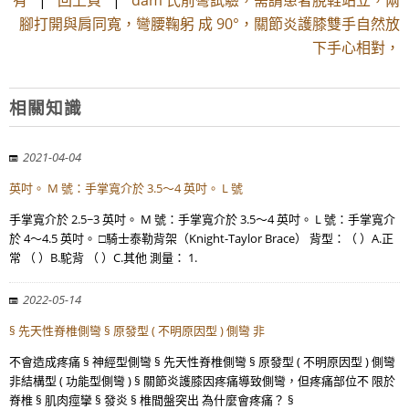
有
|
回上頁
|
dam 氏前彎試驗，需請患者脫鞋站立，兩
腳打開與肩同寬，彎腰鞠躬 成 90°，關節炎護膝雙手自然放
下手心相對，
相關知識
2021-04-04
英吋。 M 號：手掌寬介於 3.5～4 英吋。 L 號
手掌寬介於 2.5~3 英吋。 M 號：手掌寬介於 3.5～4 英吋。 L 號：手掌寬介
於 4～4.5 英吋。 □騎士泰勒背架（Knight-Taylor Brace） 背型：（ ）A.正
常 （ ）B.駝背 （ ）C.其他 測量： 1.
2022-05-14
§ 先天性脊椎側彎 § 原發型 ( 不明原因型 ) 側彎 非
不會造成疼痛 § 神經型側彎 § 先天性脊椎側彎 § 原發型 ( 不明原因型 ) 側彎
非結構型 ( 功能型側彎 ) § 關節炎護膝因疼痛導致側彎，但疼痛部位不 限於
脊椎 § 肌肉痙攣 § 發炎 § 椎間盤突出 為什麼會疼痛？ §