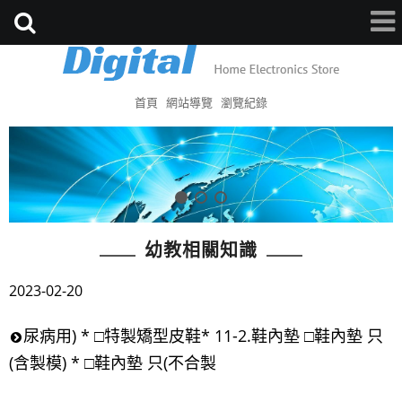
首頁
網站導覽
瀏覽紀錄
幼教相關知識
2023-02-20
尿病用) * □特製矯型皮鞋* 11-2.鞋內墊 □鞋內墊 只
(含製模) * □鞋內墊 只(不合製