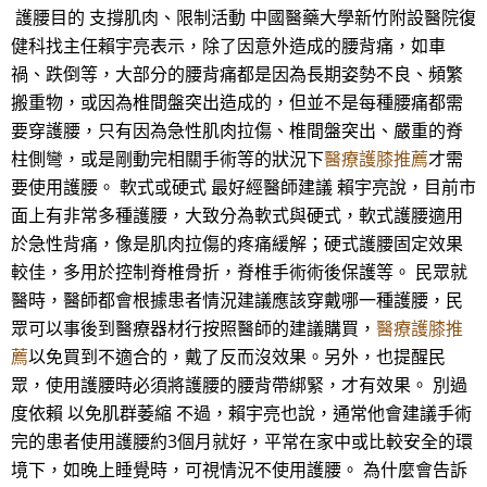
護腰目的 支撐肌肉、限制活動 中國醫藥大學新竹附設醫院復
健科找主任賴宇亮表示，除了因意外造成的腰背痛，如車
禍、跌倒等，大部分的腰背痛都是因為長期姿勢不良、頻繁
搬重物，或因為椎間盤突出造成的，但並不是每種腰痛都需
要穿護腰，只有因為急性肌肉拉傷、椎間盤突出、嚴重的脊
柱側彎，或是剛動完相關手術等的狀況下
醫療護膝推薦
才需
要使用護腰。 軟式或硬式 最好經醫師建議 賴宇亮說，目前市
面上有非常多種護腰，大致分為軟式與硬式，軟式護腰適用
於急性背痛，像是肌肉拉傷的疼痛緩解；硬式護腰固定效果
較佳，多用於控制脊椎骨折，脊椎手術術後保護等。 民眾就
醫時，醫師都會根據患者情況建議應該穿戴哪一種護腰，民
眾可以事後到醫療器材行按照醫師的建議購買，
醫療護膝推
薦
以免買到不適合的，戴了反而沒效果。另外，也提醒民
眾，使用護腰時必須將護腰的腰背帶綁緊，才有效果。 別過
度依賴 以免肌群萎縮 不過，賴宇亮也說，通常他會建議手術
完的患者使用護腰約3個月就好，平常在家中或比較安全的環
境下，如晚上睡覺時，可視情況不使用護腰。 為什麼會告訴