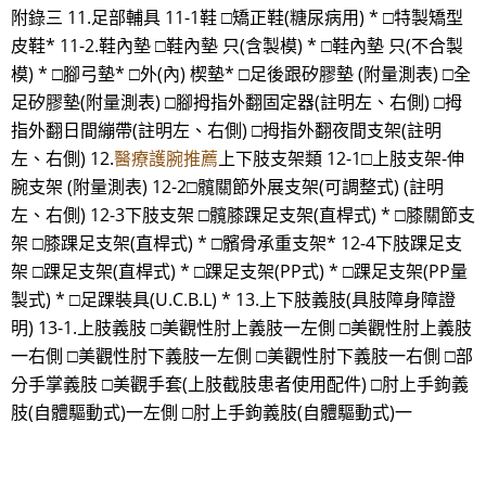
附錄三 11.足部輔具 11-1鞋 □矯正鞋(糖尿病用) * □特製矯型
皮鞋* 11-2.鞋內墊 □鞋內墊 只(含製模) * □鞋內墊 只(不合製
模) * □腳弓墊* □外(內) 楔墊* □足後跟矽膠墊 (附量測表) □全
足矽膠墊(附量測表) □腳拇指外翻固定器(註明左、右側) □拇
指外翻日間繃帶(註明左、右側) □拇指外翻夜間支架(註明
左、右側) 12.
醫療護腕推薦
上下肢支架類 12-1□上肢支架-伸
腕支架 (附量測表) 12-2□髖關節外展支架(可調整式) (註明
左、右側) 12-3下肢支架 □髖膝踝足支架(直桿式) * □膝關節支
架 □膝踝足支架(直桿式) * □髕骨承重支架* 12-4下肢踝足支
架 □踝足支架(直桿式) * □踝足支架(PP式) * □踝足支架(PP量
製式) * □足踝裝具(U.C.B.L) * 13.上下肢義肢(具肢障身障證
明) 13-1.上肢義肢 □美觀性肘上義肢一左側 □美觀性肘上義肢
一右側 □美觀性肘下義肢一左側 □美觀性肘下義肢一右側 □部
分手掌義肢 □美觀手套(上肢截肢患者使用配件) □肘上手鉤義
肢(自體驅動式)一左側 □肘上手鉤義肢(自體驅動式)一