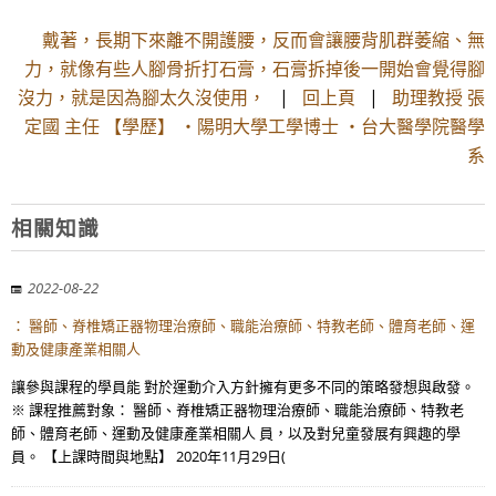
戴著，長期下來離不開護腰，反而會讓腰背肌群萎縮、無
力，就像有些人腳骨折打石膏，石膏拆掉後一開始會覺得腳
沒力，就是因為腳太久沒使用，
|
回上頁
|
助理教授 張
定國 主任 【學歷】 ・陽明大學工學博士 ・台大醫學院醫學
系
相關知識
2022-08-22
： 醫師、脊椎矯正器物理治療師、職能治療師、特教老師、體育老師、運
動及健康產業相關人
讓參與課程的學員能 對於運動介入方針擁有更多不同的策略發想與啟發。
※ 課程推薦對象： 醫師、脊椎矯正器物理治療師、職能治療師、特教老
師、體育老師、運動及健康產業相關人 員，以及對兒童發展有興趣的學
員。 【上課時間與地點】 2020年11月29日(