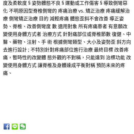
度及柔軟度 § 姿勢體態不良 § 運動或工作傷害 § 導致側彎惡
化 不明原因型脊椎側彎的 疼痛治療 vs. 矯正治療 疼痛緩解治
療 側彎矯正治療 目的 減輕疼痛 體態歪斜不會改善 導正姿
勢、脊椎、改善側彎度 數 適用對象 所有疼痛患者 有意願改
變使用身體方式者 治療方式 針對痛部位或脊椎節數 復健、中
醫、藥物、注射、手 術 根據側彎類型、大小及姿勢歪 斜方向
去進行設計 ; 不特別針對疼痛部位進行治療 最終目標 改善疼
痛，暫時性的改變體 態外觀的不對稱，只能達到 治標功能 改
變使用身體方式 讓脊椎及身體達成平衡對稱 預防未來的疼
痛、