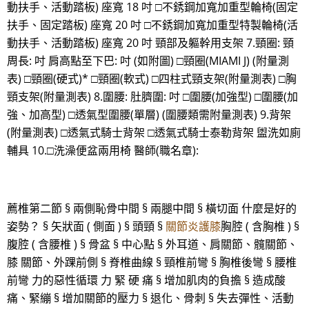
動扶手、活動踏板) 座寬 18 吋 □不銹鋼加寬加重型輪椅(固定
扶手、固定踏板) 座寬 20 吋 □不銹鋼加寬加重型特製輪椅(活
動扶手、活動踏板) 座寬 20 吋 頸部及軀幹用支架 7.頸圈: 頸
周長: 吋 肩高點至下巴: 吋 (如附圖) □頸圈(MIAMI J) (附量測
表) □頸圈(硬式)* □頸圈(軟式) □四柱式頸支架(附量測表) □胸
頸支架(附量測表) 8.圍腰: 肚臍圍: 吋 □圍腰(加強型) □圍腰(加
強、加高型) □透氣型圍腰(單層) (圍腰類需附量測表) 9.背架
(附量測表) □透氣式騎士背架 □透氣式騎士泰勒背架 盥洗如廁
輔具 10.□洗澡便盆兩用椅 醫師(職名章):
薦椎第二節 § 兩側恥骨中間 § 兩腿中間 § 橫切面 什麼是好的
姿勢？ § 矢狀面 ( 側面 ) § 頭頸 §
關節炎護膝
胸腔 ( 含胸椎 ) §
腹腔 ( 含腰椎 ) § 骨盆 § 中心點 § 外耳道、肩關節、髖關節、
膝 關節、外踝前側 § 脊椎曲線 § 頸椎前彎 § 胸椎後彎 § 腰椎
前彎 力的惡性循環 力 緊 硬 痛 § 增加肌肉的負擔 § 造成酸
痛、緊繃 § 增加關節的壓力 § 退化、骨刺 § 失去彈性、活動