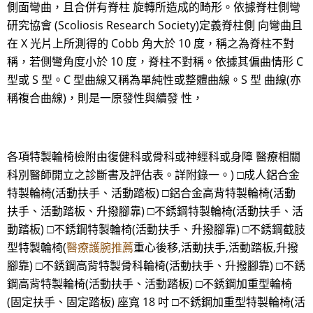
側面彎曲，且合併有脊柱 旋轉所造成的畸形。依據脊柱側彎
研究協會 (Scoliosis Research Society)定義脊柱側 向彎曲且
在 X 光片上所測得的 Cobb 角大於 10 度，稱之為脊柱不對
稱，若側彎角度小於 10 度，脊柱不對稱。依據其偏曲情形 C
型或 S 型。C 型曲線又稱為單純性或整體曲線。S 型 曲線(亦
稱複合曲線)，則是一原發性與續發 性，
各項特製輪椅檢附由復健科或骨科或神經科或身障 醫療相關
科別醫師開立之診斷書及評估表。詳附錄一。) □成人鋁合金
特製輪椅(活動扶手、活動踏板) □鋁合金高背特製輪椅(活動
扶手、活動踏板、升撥腳靠) □不銹鋼特製輪椅(活動扶手、活
動踏板) □不銹鋼特製輪椅(活動扶手、升撥腳靠) □不銹鋼截肢
型特製輪椅(
醫療護腕推薦
重心後移,活動扶手,活動踏板,升撥
腳靠) □不銹鋼高背特製骨科輪椅(活動扶手、升撥腳靠) □不銹
鋼高背特製輪椅(活動扶手、活動踏板) □不銹鋼加重型輪椅
(固定扶手、固定踏板) 座寬 18 吋 □不銹鋼加重型特製輪椅(活