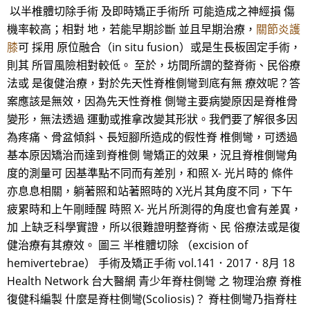
以半椎體切除手術 及即時矯正手術所 可能造成之神經損 傷
機率較高；相對 地，若能早期診斷 並且早期治療，
關節炎護
膝
可 採用 原位融合（in situ fusion）或是生長板固定手術，
則其 所冒風險相對較低。 至於，坊間所謂的整脊術、民俗療
法或 是復健治療，對於先天性脊椎側彎到底有無 療效呢？答
案應該是無效，因為先天性脊椎 側彎主要病變原因是脊椎骨
變形，無法透過 運動或推拿改變其形狀。我們要了解很多因
為疼痛、骨盆傾斜、長短腳所造成的假性脊 椎側彎，可透過
基本原因矯治而達到脊椎側 彎矯正的效果，況且脊椎側彎角
度的測量可 因基準點不同而有差別，和照 X- 光片時的 條件
亦息息相關，躺著照和站著照時的 X光片其角度不同，下午
疲累時和上午剛睡醒 時照 X- 光片所測得的角度也會有差異，
加 上缺乏科學實證，所以很難證明整脊術、民 俗療法或是復
健治療有其療效。 圖三 半椎體切除 （excision of
hemivertebrae） 手術及矯正手術 vol.141．2017．8月 18
Health Network 台大醫網 青少年脊柱側彎 之 物理治療 脊椎
復健科編製 什麼是脊柱側彎(Scoliosis)？ 脊柱側彎乃指脊柱