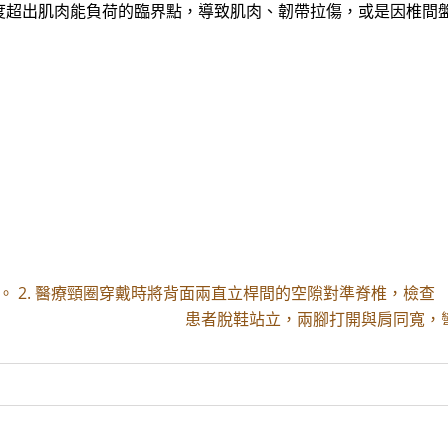
度超出肌肉能負荷的臨界點，導致肌肉、韌帶拉傷，或是因椎間
 2. 醫療頸圈穿戴時將背面兩直立桿間的空隙對準脊椎，檢查
患者脫鞋站立，兩腳打開與肩同寬，彎