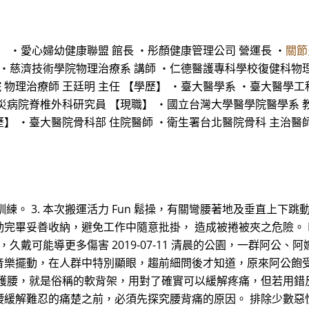
 ・愛心婦幼健康聯盟 館長 ・彤顏健康管理公司 營運長 ・
關節
・慈濟技術學院物理治療系 講師 ・仁德醫護專科學校復健科物理
 物理治療師 王廷明 主任 【學歷】 ・臺大醫學系 ・臺大醫學
病院脊椎外科研究員 【現職】 ・國立台灣大學醫學院醫學系 教
歷】 ・臺大醫院骨科部 住院醫師 ・衛生署台北醫院骨科 主治醫師
訓練。 3. 本次搬運活力 Fun 鬆操，有關彎腰著地及垂直上下跳
畢妥善收納，避免工作中隨意批掛， 造成被捲被夾之危險。 Nu
，久戴可能導更多傷害 2019-07-11 清晨的公園，一群阿
音樂擺動，在人群中特別顯眼，趨前細問後才知道，原來阿公飽
的護腰，就是俗稱的軟背架，用對了確實可以緩解疼痛，但若用錯
腰緩解難忍的痛楚之前，必須先探究腰背痛的原因。 排除少數惡