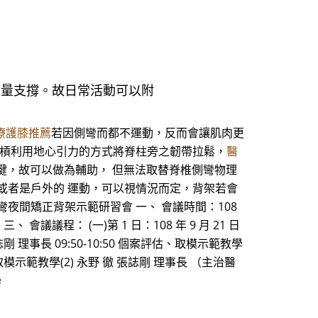
力量支撐。故日常活動可以附
療護膝推薦
若因側彎而都不運動，反而會讓肌肉更
吊單槓利用地心引力的方式將脊柱旁之韌帶拉鬆，
醫
鍵，故可以做為輔助， 但無法取替脊椎側彎物理
校或者是戶外的 運動，可以視情況而定，背架若會
夜間矯正背架示範研習會 一、 會議時間：108
、 會議議程： (一)第 1 日：108 年 9 月 21 日
 張誌剛 理事長 09:50-10:50 個案評估、取模示範教學
、取模示範教學(2) 永野 徹 張誌剛 理事長 （主治醫
學