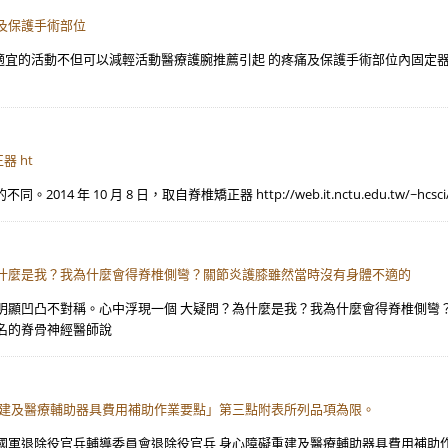
及保護手術部位
且適宜的活動不但可以減輕活動醫療護腕推薦引起 的疼痛及保護手術部位內固定
器 ht
 月 8 日，取自脊椎矯正器 http://web.it.nctu.edu.tw/~hcsci/hospit
為什麼是我？我為什麼會得脊椎側彎？關節炎護膝雖然當時沒有身體不適的
明顯凹凸不對稱。心中浮現一個 大疑問？為什麼是我？我為什麼會得脊椎側彎
名的脊骨神經醫師說
重建及醫療輔助器具費用補助作業要點」第三點附表所列品項為限。
軍退除役官兵輔導委員會退除役官兵 身心障礙重建及醫療輔助器具費用補助作業要點