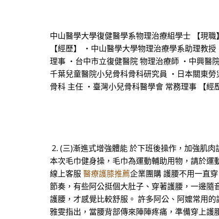
中山醫學大學復健醫學系物理治療組學士 【現職】
【經歷】 ・中山醫學大學物理治療學系助理教授 
理事 ・台中市立復健醫院 物理治療師 ・中興醫院
千葉兒童醫院小兒骨科骨科研究員 ・日本關東勞災
骨科 主任 ・臺灣小兒骨科醫學會 常務理事 【經
2. (三)漸進式增強體能 於下班後操作，加強肌肉
本次毛巾健身操，毛巾為運動輔助用物，請於運動完
線上客服
醫療護膝推薦
企業團購 護腰不用一直穿
節奏，有些阿公挺個大肚子、穿著護腰，一邊隨
護腰，才感覺比較舒服。 許多阿公、阿嬤常用
雅雯指出，當腰背部傳來陣陣疼痛，準備穿上護