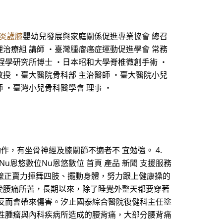
炎護膝
嬰幼兒發展與家庭關係促進專業協會 總召
治療組 講師 ・臺灣腫瘤癌症運動促進學會 常務
工程學研究所博士 ・日本昭和大學脊椎微創手術 ・
授 ・臺大醫院骨科部 主治醫師 ・臺大醫院小兒
 ・臺灣小兒骨科醫學會 理事 ・
動作，有坐骨神經及膝關節不適者不 宜勉強。 4.
恩悠數位Nu恩悠數位 首頁 產品 新聞 支援服務
公、阿嬤正賣力揮舞四肢、擺動身體，努力跟上健康操的
受腰痛所苦，長期以來，除了睡覺外整天都要穿著
反而會帶來傷害。汐止國泰綜合醫院復健科主任塗
性腫瘤與內科疾病所造成的腰背痛，大部分腰背痛