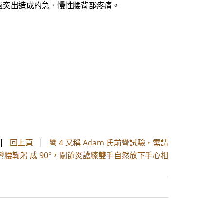
盤突出造成的急、慢性腰背部疼痛。
|
回上頁
|
彎 4 又稱 Adam 氏前彎試驗，需請
腰鞠躬 成 90°，關節炎護膝雙手自然放下手心相