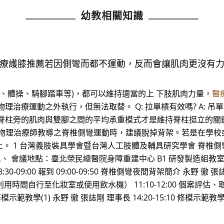
幼教相關知識
醫療護膝推薦若因側彎而都不運動，反而會讓肌肉更沒有
球、體操、騎腳踏車等)，都可以維持適當的上 下肢肌肉力量，
醫
理治療運動之外執行，但無法取替。 Q: 拉單槓有效嗎? A: 
脊柱旁的肌肉與雙腳之間的平均承重模式才是維持脊柱挺立的關
 在執行物理治療師教導之脊椎側彎運動時，建議脫掉背架。若是在學
 1 台灣義肢裝具學會暨台灣人工肢體及輔具研究學會 脊椎側彎
17:00 二、 會議地點：臺北榮民總醫院身障重建中心 B1 研發製造組教室 三
08:30-09:00 報到 09:00-09:50 脊椎側彎夜間背架簡介 永野 徹
 A（請利用時間自行至化妝室或使用飲水機） 11:10-12:00 個案評估
20 修模示範教學(1) 永野 徹 張誌剛 理事長 14:20-15:10 修模示範教