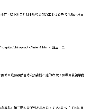
器穩定。以下將告訴您手術後頸部適當姿位姿勢 及活動注意事
al/chiropractic/hsieh1.htm。 註三十二
？關節炎護膝雖然當時沒有身體不適的症 狀，但看到雙親帶我
」第三點附表所列品項為限。 姓名: 男/女 生日: 年 月