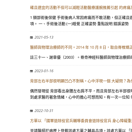
確且適宜的活動不但可以減輕活動醫療護腕推薦引起 的疼痛
1 頸部術後保健 手術後病人常因疼痛而不敢活動，但正確
項。 一、手術後活動 (一)睡覺 正確姿勢 重點說明 錯誤姿勢
2021-05-13
醫師與物理治療師的不同。2014 年 10 月 8 日，取自脊椎矯正
註三十一、謝章優（2003）。脊骨神經科醫師與物理治療師的不同。2014 年 10
2023-01-16
背部左右半部很明顯凹凸不對稱。心中浮現一個 大疑問？
偶然發現從 背部看出身體左右肩不平，而且背部左右半部很
到處求醫的著急情緒，心中的擔心可想而知。有一次一位知 
2022-10-31
方單以 「國軍退除役官兵輔導委員會退除役官兵 身心障礙
並請醫師於病歷上登載該處方單之輔具品項。該處方單以 「國