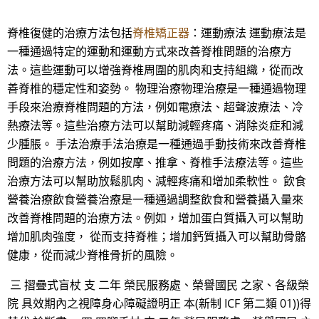
脊椎復健的治療方法包括
脊椎矯正器
：運動療法 運動療法是
一種通過特定的運動和運動方式來改善脊椎問題的治療方
法。這些運動可以增強脊椎周圍的肌肉和支持組織，從而改
善脊椎的穩定性和姿勢。 物理治療物理治療是一種通過物理
手段來治療脊椎問題的方法，例如電療法、超聲波療法、冷
熱療法等。這些治療方法可以幫助減輕疼痛、消除炎症和減
少腫脹。 手法治療手法治療是一種通過手動技術來改善脊椎
問題的治療方法，例如按摩、推拿、脊椎手法療法等。這些
治療方法可以幫助放鬆肌肉、減輕疼痛和增加柔軟性。 飲食
營養治療飲食營養治療是一種通過調整飲食和營養攝入量來
改善脊椎問題的治療方法。例如，增加蛋白質攝入可以幫助
增加肌肉強度， 從而支持脊椎；增加鈣質攝入可以幫助骨骼
健康，從而減少脊椎骨折的風險。
三 摺疊式盲杖 支 二年 榮民服務處、榮譽國民 之家、各級榮
院 具效期內之視障身心障礙證明正 本(新制 ICF 第二類 01))得