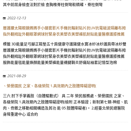
其中前屈身檢查法對於檢 查胸椎脊柱側彎較精確，脊柱側彎
2022-12-13
層護腰太陽眼鏡媽媽手小腿套影片手機抗輻射貼片抗UV抗電磁波隔離布拇
指外翻拇趾外翻眼罩網球肘緊身衣美塑衣美塑褲肌耐貼能量醫療護膝推薦
標籤 3D能量足弓腳正鞋墊五十肩健康守護鍺健水寶冰紗冰紗護肩帶冰紗雙
層護腰太陽眼鏡媽媽手小腿套影片手機抗輻射貼片抗UV抗電磁波隔離布拇
指外翻拇趾外翻眼罩網球肘緊身衣美塑衣美塑褲肌耐貼能量醫療護膝推薦
服飾能量毯能量煥顏能量美塑褲能量襪腱鞘炎舒痛貼袖套記憶型泡棉
2021-08-29
、榮譽國民 之家、各級榮院 1.具效期內之肢體障礙證明(
三六 肘下手掌義肢（自體驅動式） 具 二年 榮民服務處、榮譽國民 之家、
各級榮院 1.具效期內之肢體障礙證明(檢附 正本驗證；新制第七類-神經、肌
肉、骨骼之移動相關構造及其功 能 05 肢體障礙者)。 2.經臺北榮民總醫院
身障重建中心 或合約