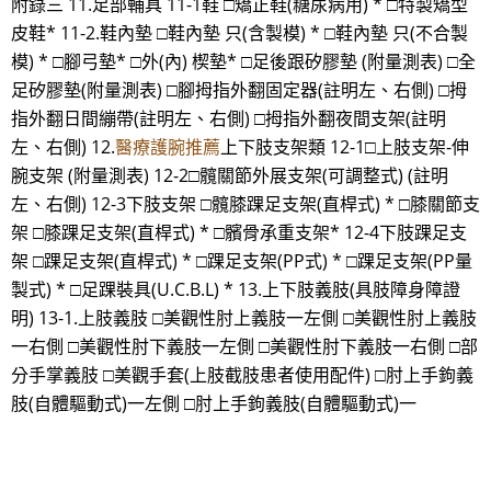
附錄三 11.足部輔具 11-1鞋 □矯正鞋(糖尿病用) * □特製矯型
皮鞋* 11-2.鞋內墊 □鞋內墊 只(含製模) * □鞋內墊 只(不合製
模) * □腳弓墊* □外(內) 楔墊* □足後跟矽膠墊 (附量測表) □全
足矽膠墊(附量測表) □腳拇指外翻固定器(註明左、右側) □拇
指外翻日間繃帶(註明左、右側) □拇指外翻夜間支架(註明
左、右側) 12.
醫療護腕推薦
上下肢支架類 12-1□上肢支架-伸
腕支架 (附量測表) 12-2□髖關節外展支架(可調整式) (註明
左、右側) 12-3下肢支架 □髖膝踝足支架(直桿式) * □膝關節支
架 □膝踝足支架(直桿式) * □髕骨承重支架* 12-4下肢踝足支
架 □踝足支架(直桿式) * □踝足支架(PP式) * □踝足支架(PP量
製式) * □足踝裝具(U.C.B.L) * 13.上下肢義肢(具肢障身障證
明) 13-1.上肢義肢 □美觀性肘上義肢一左側 □美觀性肘上義肢
一右側 □美觀性肘下義肢一左側 □美觀性肘下義肢一右側 □部
分手掌義肢 □美觀手套(上肢截肢患者使用配件) □肘上手鉤義
肢(自體驅動式)一左側 □肘上手鉤義肢(自體驅動式)一