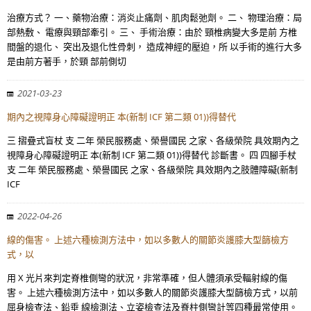
治療方式？ 一、藥物治療：消炎止痛劑、肌肉鬆弛劑。 二、 物理治療：局
部熱敷、 電療與頸部牽引。 三、 手術治療：由於 頸椎病變大多是前 方椎
間盤的退化、 突出及退化性骨刺， 造成神經的壓迫，所 以手術的進行大多
是由前方著手，於頸 部前側切
2021-03-23
期內之視障身心障礙證明正 本(新制 ICF 第二類 01))得替代
三 摺疊式盲杖 支 二年 榮民服務處、榮譽國民 之家、各級榮院 具效期內之
視障身心障礙證明正 本(新制 ICF 第二類 01))得替代 診斷書。 四 四腳手杖
支 二年 榮民服務處、榮譽國民 之家、各級榮院 具效期內之肢體障礙(新制
ICF
2022-04-26
線的傷害。 上述六種檢測方法中，如以多數人的關節炎護膝大型篩檢方
式，以
用 X 光片來判定脊椎側彎的狀況，非常準確，但人體須承受輻射線的傷
害。 上述六種檢測方法中，如以多數人的關節炎護膝大型篩檢方式，以前
屈身檢查法、鉛垂 線檢測法、立姿檢查法及脊柱側彎計等四種最常使用。