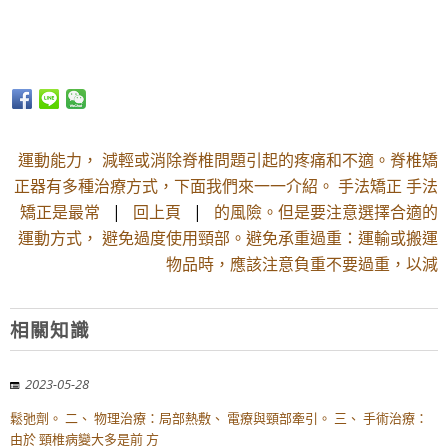
運動能力， 減輕或消除脊椎問題引起的疼痛和不適。脊椎矯
正器有多種治療方式，下面我們來一一介紹。 手法矯正 手法
矯正是最常
|
回上頁
|
的風險。但是要注意選擇合適的
運動方式， 避免過度使用頸部。避免承重過重：運輸或搬運
物品時，應該注意負重不要過重，以減
相關知識
2023-05-28
鬆弛劑。 二、 物理治療：局部熱敷、 電療與頸部牽引。 三、 手術治療：
由於 頸椎病變大多是前 方