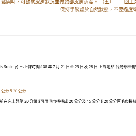
）鬆開時，可觀察皮膚狀況並做頸部皮膚清潔。 （五）
|
回上
保持手腕處於自然狀態，不要過度
is Society) 三.上課時間:108 年 7 月 21 日至 23 日及 28 日 上課地點:台灣
公分 § 20 公分
上靜躺 20 分鐘 §可用毛巾捲捲成 20 公分及 15 公分 § 20 公分厚毛巾捲