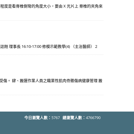
重程度是看脊椎側彎的角度大小，要由 X 光片上 脊椎的夾角來
剛 理事長 16:10-17:00 修模示範教學(4) （主治醫師） 2
免反覆受傷。 肆、搬運作業人員之職業性肌肉骨骼傷病健康管理 搬
今日瀏覽人數：
5767
總瀏覽人數：
4766790