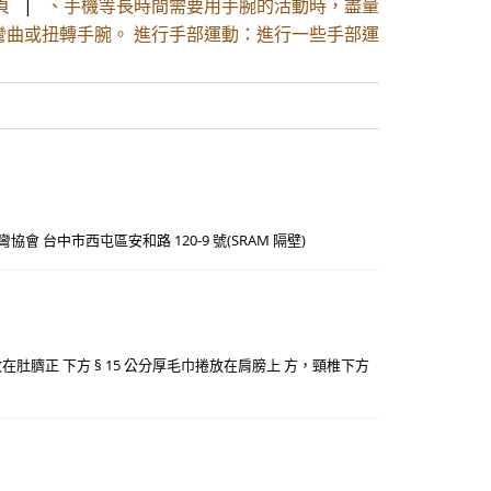
頁
|
、手機等長時間需要用手腕的活動時，盡量
彎曲或扭轉手腕。 進行手部運動：進行一些手部運
脊椎側彎協會 台中市西屯區安和路 120-9 號(SRAM 隔壁)
放在肚臍正 下方 § 15 公分厚毛巾捲放在肩膀上 方，頸椎下方