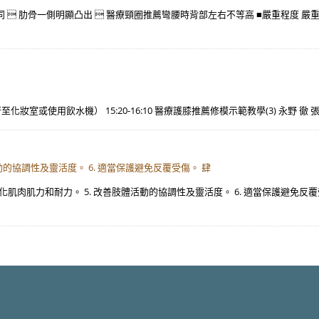
同  肋骨一側明顯凸出  醫療頸圈推薦彎腰時背部左右不等高 ■嚴重程度 嚴
行至化妝室或使用飲水機） 15:20-16:10 醫療護膝推薦修模示範教學(3) 永野 徹 張誌
活動的協調性及靈活度。 6. 適當保護避免反覆受傷。 肆
. 強化肌肉肌力和耐力。 5. 改善肢體活動的協調性及靈活度。 6. 適當保護避