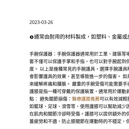
2023-03-26
通常由耐用的材料製成，如塑料、金屬或
手腕保護器：手腕保護器通常用於工業、建築等
套不僅可以保護手掌和手指，也可以對手腕起到
度。 以上是幾種常見的手腕護具，選擇手腕護具
會影響護具的效果，甚至導致進一步的傷害。 
來緩解疼痛和腫脹。 嚴重的手腕受傷可能需要手
護膝是指一種可穿戴的保護裝置，通常用於運動
點： 避免關節損傷：
醫療護膝推薦
可以有效減輕
如籃球、足球、滑雪等，使用護膝可以幫助減少
在肌肉和關節冷卻時受傷。護膝可以提供額外的
蓋疲勞和不適，防止膝關節在運動時的不穩定，