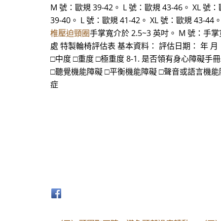
M 號：歐規 39-42。 L 號：歐規 43-46。 XL 號：
39-40。 L 號：歐規 41-42。 XL 號：歐規 43-
椎壓迫頸圈
手掌寬介於 2.5~3 英吋。 M 號：手
處 特製輪椅評估表 基本資料： 評估日期： 年 月 日 1
□中度 □重度 □極重度 8-1. 是否領有身心障礙手冊/證
□聽覺機能障礙 □平衡機能障礙 □聲音或語言機能障
症