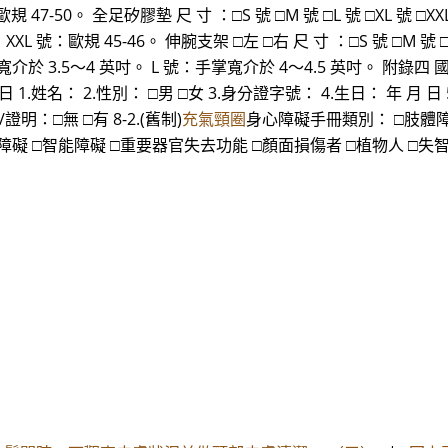
歐規 47-50。 全足矽膠墊 尺 寸 ：□S 號 □M 號 □L 號 □XL 號 □
44。 XXL 號：歐規 45-46。 伸腕支架 □左 □右 尺 寸 ：□S 號 □M
掌寬介於 3.5～4 英吋。 L 號：手掌寬介於 4～4.5 英吋。 附錄
.姓名： 2.性別： □男 □女 3.身分證字號： 4.生日： 年 月 日
明：□無 □有 8-2.(舊制)
充氣頸圈
身心障礙手冊類別： □肢體障礙
礙 □智能障礙 □重要器官失去功能 □顏面損傷者 □植物人 □失智