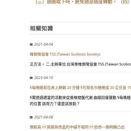
（三）頸圈取下時，避免頸部過度轉動。 （四
相關知識
2021-04-04
椎側彎協會 TSS (Taiwan Scoliosis Society)
正方法。 二.主辦單位:台灣脊椎側彎協會 TSS (Taiwan Scolios
2023-04-10
§每晚睡前在床上靜躺 20 分鐘 §可用毛巾捲捲成 20 公分及 15 
§需透過適當的活動來促進椎間盤代謝 曲線回復運動 §每晚睡前在床
的位置 該用力？還是該放鬆？
2021-04-08
側較高  肩膀與骨盆的中線不相同  肋骨一側明顯凸出