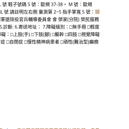
XXL 號 鞋子號碼 S 號：歐規 37-38。 M 號：歐規
 號 □L 號 請註明左右側 量測第 2~5 指手掌寬 S 號：
頸
四 國軍退除役官兵輔導委員會 會 榮家(分院) 榮民服務
 5.診斷: 6.寄送地址： 7.障礙級別：□無手冊 □輕度
：□上肢(手) □下肢(腳) □軀幹 □四肢 □視覺障礙
症 □自閉症 □慢性精神病患者 □頑性(難治型)癲癇