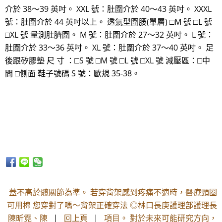
介於 38～39 英吋。 XXL 號：肚圍介於 40～43 英吋。 XXXL
號：肚圍介於 44 英吋以上。 透氣型圍腰(單層) □M 號 □L 號
□XL 號 量測肚臍圍。 M 號：肚圍介於 27～32 英吋。 L 號：
肚圍介於 33～36 英吋。 XL 號：肚圍介於 37～40 英吋。 足
後跟矽膠墊 尺 寸 ：□S 號 □M 號 □L 號 □XL 號 減壓區：□中
間 □側面 鞋子號碼 S 號：歐規 35-38。
蓋不高於髖關節為準。 若穿背架感到疼痛不適時，醫療頸圈
可用棉 您穿對了嗎～背架正確穿法 ◎林口長庚護理部護理長
陳昕霓、陳
|
回上頁
|
項目。 對於未來可能研究方向，