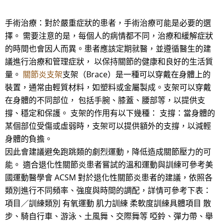
手術治療：對於嚴重症狀的患者，手術治療可能是必要的選
擇。 需要注意的是，每個人的病情都不同，治療和緩解症狀
的時間也會因人而異。患者應該定期就醫，並遵循醫生的建
議進行治療和管理症狀， 以保持關節的健康和良好的生活質
量。
關節炎支架
支架（Brace）是一種可以穿戴在身體上的
裝置，通常由輕質材料，如塑料或金屬製成。支架可以穿戴
在身體的不同部位， 包括手腕、膝蓋、腰部等，以提供支
撐、穩定和保護。 支架的作用有以下幾種： 支撐：當身體的
某個部位受傷或虛弱時，支架可以提供額外的支撐，以減輕
身體的負擔。
因此會建議避免跑跳類的劇烈運動，降低造成關節壓力的可
能。 適合退化性關節炎患者嘗試的溫和運動與訓練可參考美
國運動醫學會 ACSM 對於退化性關節炎患者的建議，依照各
類別進行不同頻率、強度與時間的調配，詳情可參考下表：
項目／訓練類別 有氧運動 肌力訓練 柔軟度訓練具體項目 散
步、騎自行車、游泳、土風舞、交際舞等 啞鈴、彈力帶、舉