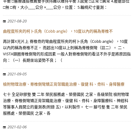
平衡 □醫療護膝推薦雙手扶持難以維持平衡 3.感覺 □正常 □異常 4.壓瘡部位
□無 □有，大小____公分 ×____公分，位置： 5.輪椅尺寸量測：
2021-08-20
曲程度所夾的柯卜氏角（Cobb angle），10度以內的稱為脊椎不
再計算X光片上 脊椎骨的彎曲程度所夾的柯卜氏角（Cobb angle），10度
以內的稱為脊椎不正， 而超出10度以上則稱為脊椎側彎（註二）。 二、
VISTA頸圈脊椎側彎的形成因素 一般人對脊椎側彎的看法不外乎是將原因指
向：（一）長期坐站姿勢不良； （
2021-09-05
檢附物理治療、脊椎側彎矯正背架職能治療、復健 科、骨科、身障醫療
七十 全足矽膠墊 雙 二年 榮民服務處、榮譽國民 之家、各級榮院 檢附物理
治療、脊椎側彎矯正背架職能治療、復健 科、骨科、身障醫療科、神經科
等醫事人員開立的量測表(附錄 五)，以利製作。 七一 腳弓墊 隻 二年 榮民
服務處、榮譽國民 之家、各
2021-02-06