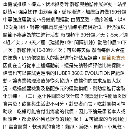
重機或推牆、棒式、伏地挺身等 靜態與動態伸展運動，站坐
臥皆可 強度操作 由弱至強，循序漸進，加總每週做150分鐘
中等強度運動或75分鐘劇烈運動 由弱至強，循序漸進，以8-
12次為1組，對每個肌肉群進行訓練 強度相對低，但仍須以
關節不疼痛為前提進行活動 時間頻率 30分鐘／天；-5天／週
4組／次；2-3天／週（建議做1休1間隔訓練）動態伸展10下
／次；靜態伸展10-30秒／次；可以每天做 然而每個人合適
的運動，仍須依據個人的狀況進行評估及調整，
關節炎支架
因此在自行從事上述運動前，還是先請醫師評估比較保險。
建議也可以嘗試更進階的HUBER 360® EVOLUTION智能運
動，讓專業物理治療師從旁協助，依據你的需求及個人狀
況，透過儀器檢測及搭配多元的運動模組，幫助您進行客製
化訓練。 （二）退化性關節炎吃什麼？淺談退化性關節炎飲
食禁忌！飲食與生活密不可分，對患者而言，吃對食物可神
助攻，吃錯可能會付出疼痛的代價，因此不論是患者本人或
照護者，都要格外留意飲食的類別喔！ ▲可攝取的食物類別
[1]富含膠質、軟骨素的食物：雞爪、蹄筋、貝類、小魚乾、